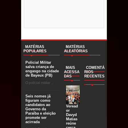
MATÉRIAS
MATÉRIAS
POPULARES
ALEATÓRIAS
Policial Militar
salva criança de
MAIS
COMENTÁ
engasgo na cidade
ACESSA
RIOS
de Bayeux (PB)
DAS
RECENTES
O policial militar ...
Seis nomes já
figuram como
candidatos ao
Veread
Governo da
or
Paraíba e eleição
Davyd
promete ser
Matias
acirrada
reúne
cerca