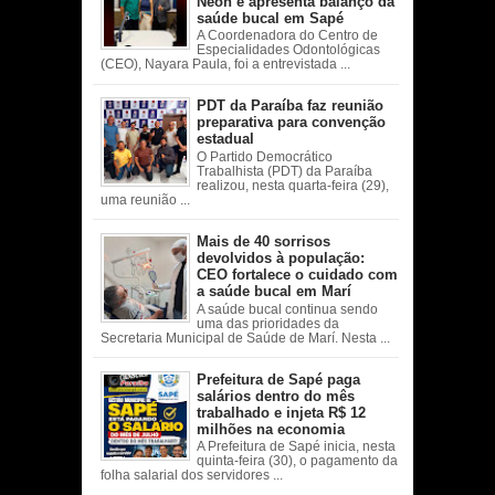
Neon e apresenta balanço da
saúde bucal em Sapé
A Coordenadora do Centro de
Especialidades Odontológicas
(CEO), Nayara Paula, foi a entrevistada ...
PDT da Paraíba faz reunião
preparativa para convenção
estadual
O Partido Democrático
Trabalhista (PDT) da Paraíba
realizou, nesta quarta-feira (29),
uma reunião ...
Mais de 40 sorrisos
devolvidos à população:
CEO fortalece o cuidado com
a saúde bucal em Marí
A saúde bucal continua sendo
uma das prioridades da
Secretaria Municipal de Saúde de Marí. Nesta ...
Prefeitura de Sapé paga
salários dentro do mês
trabalhado e injeta R$ 12
milhões na economia
A Prefeitura de Sapé inicia, nesta
quinta-feira (30), o pagamento da
folha salarial dos servidores ...