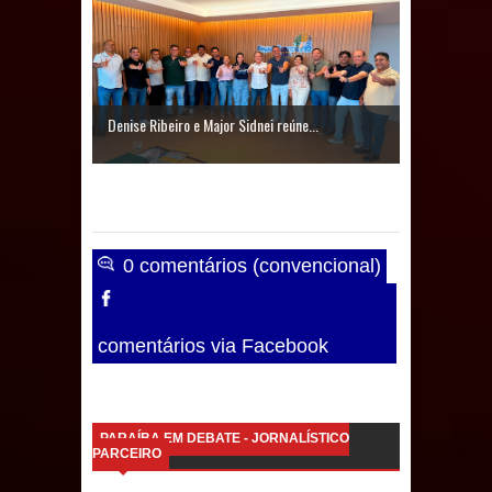
evento de saúde pública do planeta
com foco na qualificação dos
serviços do SUS
Denise Ribeiro e Major Sidnei reúne...
MULUNGU: Servidora revela
Perseguição na Gestão de Daniella
Ribeiro e prática repudiável revolta
0 comentários (convencional)
população
Caldas Brandão: IPMCB responde
comentários via Facebook
questionamentos da vereadora
Rosângela e afirma que
PARAÍBA EM DEBATE - JORNALÍSTICO
PARCEIRO
parcelamentos são referentes a