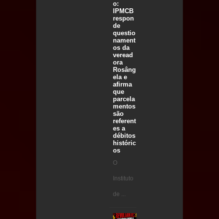
o:
IPMCB
respon
de
questio
nament
os da
veread
ora
Rosâng
ela e
afirma
que
parcela
mentos
são
referent
es a
débitos
históric
os
O
Instituto
de ...