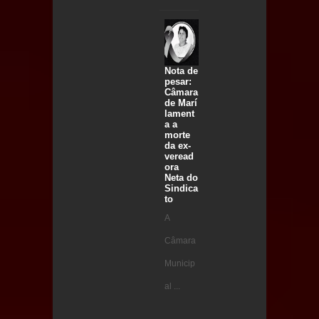
Nota de
pesar:
Câmara
de Marí
lament
a a
morte
da ex-
veread
ora
Neta do
Sindica
to
A
Câmara
Municip
al ...