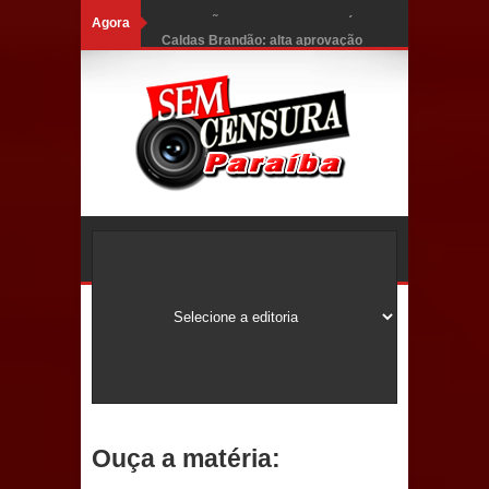
Agora
Caldas Brandão: alta aprovação
popular fortalece gestão de Fábio
Rolim e esvazia discurso da oposição
Coordenadora do CEO destaca
campanha Julho Neon e apresenta
balanço da saúde bucal em Sapé
Mais de 40 sorrisos devolvidos à
população: CEO fortalece o cuidado
com a saúde bucal em Marí
PDT da Paraíba faz reunião
Ouça a matéria:
preparativa para convenção estadual