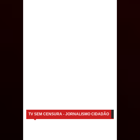
débitos históricos
INCLUSÃO: Prefeitura de Sapé abre
inscrições para Programa CNH
Social; veja documentação
necessária!
TV SEM CENSURA - JORNALISMO CIDADÃO