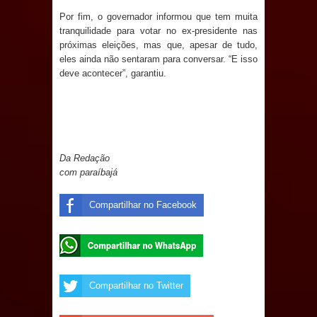
Prefeitura de Sapé em 2026
Por fim, o governador informou que tem muita
tranquilidade para votar no ex-presidente nas
próximas eleições, mas que, apesar de tudo,
Caldas Brandão: Tradicional Festa de
eles ainda não sentaram para conversar. “E isso
deve acontecer”, garantiu.
Santana 2026 será neste sábado (25)
e deve atrair grande público
Nota de pesar: Câmara de Marí
Da Redação
lamenta a morte da ex-vereadora
com paraíbajá
Neta do Sindicato
Compartilhar no Facebook
Prefeito Major Sidnei busca em
Brasília recursos para nova Casa de
Acolhida e CRAS de Sapé
Compartilhar no Twitter
Denise Ribeiro toma posse no