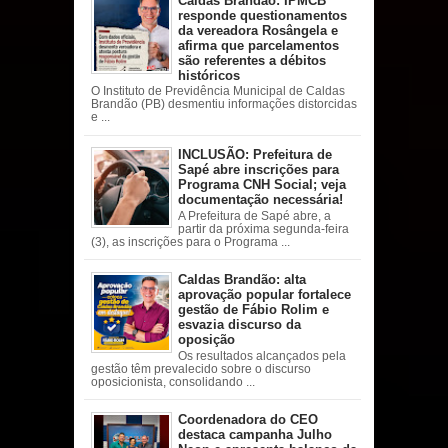
Caldas Brandão: IPMCB
responde questionamentos
da vereadora Rosângela e
afirma que parcelamentos
são referentes a débitos
históricos
O Instituto de Previdência Municipal de Caldas
Brandão (PB) desmentiu informações distorcidas
e ...
INCLUSÃO: Prefeitura de
Sapé abre inscrições para
Programa CNH Social; veja
documentação necessária!
A Prefeitura de Sapé abre, a
partir da próxima segunda-feira
(3), as inscrições para o Programa ...
Caldas Brandão: alta
aprovação popular fortalece
gestão de Fábio Rolim e
esvazia discurso da
oposição
Os resultados alcançados pela
gestão têm prevalecido sobre o discurso
oposicionista, consolidando ...
Coordenadora do CEO
destaca campanha Julho