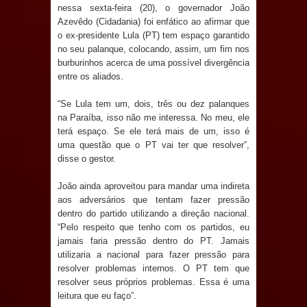
jurídico brasileiro, temas polêmicos;
nessa sexta-feira (20), o governador João
Azevêdo (Cidadania) foi enfático ao afirmar que
Confira!
o ex-presidente Lula (PT) tem espaço garantido
no seu palanque, colocando, assim, um fim nos
burburinhos acerca de uma possível divergência
Prefeitura de Sapé promove
entre os aliados.
campanha Julho Neon com ações de
“Se Lula tem um, dois, três ou dez palanques
na Paraíba, isso não me interessa. No meu, ele
conscientização sobre saúde bucal
terá espaço. Se ele terá mais de um, isso é
uma questão que o PT vai ter que resolver”,
Caldas Brandão: gestão municipal
disse o gestor.
antecipa pagamento do mês de julho
João ainda aproveitou para mandar uma indireta
aos adversários que tentam fazer pressão
e aquece economia para Festa de
dentro do partido utilizando a direção nacional.
“Pelo respeito que tenho com os partidos, eu
Santana
jamais faria pressão dentro do PT. Jamais
utilizaria a nacional para fazer pressão para
Saúde Bucal: Mais de 470 próteses
resolver problemas internos. O PT tem que
resolver seus próprios problemas. Essa é uma
dentárias já foram entregues pela
leitura que eu faço”.