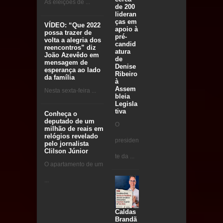
As eleições de ...
de 200
lideran
ças em
VÍDEO: “Que 2022
apoio à
possa trazer de
pré-
volta a alegria dos
candid
reencontros” diz
atura
João Azevêdo em
de
mensagem de
Denise
esperança ao lado
Ribeiro
da família
à
Assem
Nesta sexta-feira ...
bleia
Legisla
tiva
Conheça o
deputado de um
O
milhão de reais em
relógios revelado
presiden
pelo jornalista
Clilson Júnior
te da ...
O apartamento de um
...
Caldas
Brandã