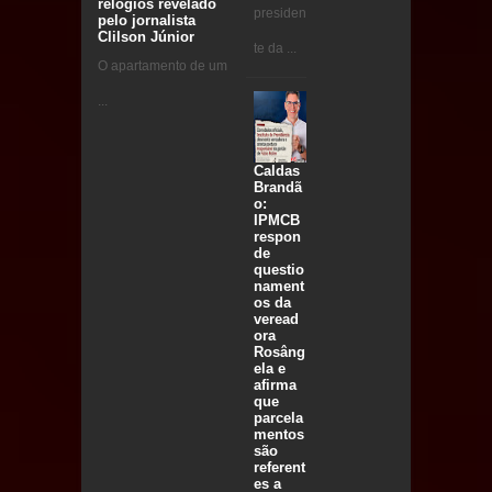
relógios revelado
presiden
pelo jornalista
Clilson Júnior
te da ...
O apartamento de um
...
Caldas
Brandã
o:
IPMCB
respon
de
questio
nament
os da
veread
ora
Rosâng
ela e
afirma
que
parcela
mentos
são
referent
es a