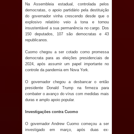
Na Assembleia estadual, controlada pelos
e aquece economia para Festa de
democratas, o apoio partidário pela destituição
do governador vinha crescendo desde que o
Santana
explosivo relatório veio à tona e tornou
insustentável a sua permanência no cargo. Dos
Saúde Bucal: Mais de 470 próteses
150 deputados, 107 são democratas e 43
republicanos.
dentárias já foram entregues pela
Cuomo chegou a ser cotado como promessa
Prefeitura de Sapé em 2026
democrata para as eleições presidenciais de
2024, após assumir um papel importante no
Caldas Brandão: Tradicional Festa de
controle da pandemia em Nova York.
Santana 2026 será neste sábado (25)
O governador chegou a desbancar o então
presidente Donald Trump na firmeza para
combater o avanço do vírus com medidas mais
e deve atrair grande público
duras e amplo apoio popular.
Nota de pesar: Câmara de Marí
Investigações contra Cuomo
lamenta a morte da ex-vereadora
O governador Andrew Cuomo começou a ser
investigado em março, após duas ex-
Neta do Sindicato