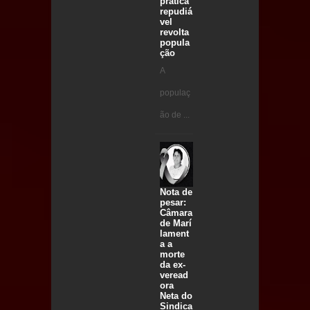
prática
repudiá
vel
revolta
popula
ção
A
populaç
ão de ...
Nota de
pesar:
Câmara
de Marí
lament
a a
morte
da ex-
veread
ora
Neta do
Sindica