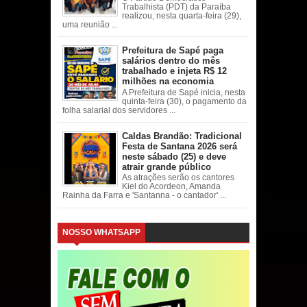
Trabalhista (PDT) da Paraíba
realizou, nesta quarta-feira (29),
uma reunião ...
Prefeitura de Sapé paga
salários dentro do mês
trabalhado e injeta R$ 12
milhões na economia
A Prefeitura de Sapé inicia, nesta
quinta-feira (30), o pagamento da
folha salarial dos servidores ...
Caldas Brandão: Tradicional
Festa de Santana 2026 será
neste sábado (25) e deve
atrair grande público
As atrações serão os cantores
Kiel do Acordeon, Amanda
Rainha da Farra e 'Santanna - o cantador' ...
NOSSO WHATSAPP