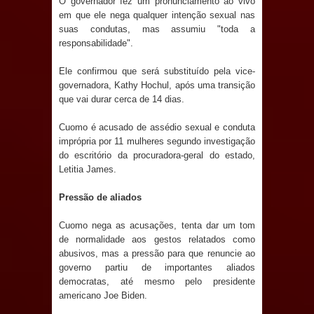
O governador fez um pronunciamento ao vivo
Anjos
em que ele nega qualquer intenção sexual nas
suas condutas, mas assumiu "toda a
O verdadeiro oxigênio do Estado
responsabilidade".
Democrático de Direito – Bacharela
Ele confirmou que será substituído pela vice-
governadora, Kathy Hochul, após uma transição
aborda de maneira inédita no mundo
que vai durar cerca de 14 dias.
jurídico brasileiro, temas polêmicos;
Cuomo é acusado de assédio sexual e conduta
imprópria por 11 mulheres segundo investigação
Confira!
do escritório da procuradora-geral do estado,
Letitia James.
Prefeitura de Sapé promove
Pressão de aliados
campanha Julho Neon com ações de
Cuomo nega as acusações, tenta dar um tom
de normalidade aos gestos relatados como
conscientização sobre saúde bucal
abusivos, mas a pressão para que renuncie ao
governo partiu de importantes aliados
Caldas Brandão: gestão municipal
democratas, até mesmo pelo presidente
americano Joe Biden.
antecipa pagamento do mês de julho