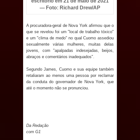
escritório em 21 de maio de 2021
de 200 lideranças em apoio à pré-
— Foto: Richard Drew/AP
candidatura de Denise Ribeiro à
A procuradora-geral de Nova York afirmou que o
Assembleia Legislativa
que se revelou foi um "local de trabalho tóxico"
e um "clima de medo" no qual Cuomo assediou
Mari marca presença no maior
sexualmente várias mulheres, muitas delas
jovens, com "apalpadas indesejadas, beijos,
evento de saúde pública do planeta
abraços e comentários inadequados".
com foco na qualificação dos
Segundo James, Cuomo e sua equipe também
retaliaram ao menos uma pessoa por reclamar
serviços do SUS
da conduta do governador de Nova York, que
até o momento não se pronunciou.
MULUNGU: Servidora revela
Perseguição na Gestão de Daniella
Ribeiro e prática repudiável revolta
Da Redação
com G1
população