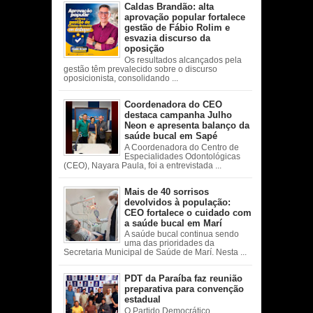
Caldas Brandão: alta
aprovação popular fortalece
gestão de Fábio Rolim e
esvazia discurso da
oposição
Os resultados alcançados pela
gestão têm prevalecido sobre o discurso
oposicionista, consolidando ...
Coordenadora do CEO
destaca campanha Julho
Neon e apresenta balanço da
saúde bucal em Sapé
A Coordenadora do Centro de
Especialidades Odontológicas
(CEO), Nayara Paula, foi a entrevistada ...
Mais de 40 sorrisos
devolvidos à população:
CEO fortalece o cuidado com
a saúde bucal em Marí
A saúde bucal continua sendo
uma das prioridades da
Secretaria Municipal de Saúde de Marí. Nesta ...
PDT da Paraíba faz reunião
preparativa para convenção
estadual
O Partido Democrático