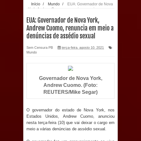
Início
/
Mundo
/
EUA: Governador de Nova
York, Andrew Cuomo, renuncia em meio a
população: CEO fortalece o cuidado
denúncias de assédio sexual
EUA: Governador de Nova York,
com a saúde bucal em Marí
Andrew Cuomo, renuncia em meio a
denúncias de assédio sexual
PDT da Paraíba faz reunião
Sem Censura PB
terça-feira, agosto 10, 2021
preparativa para convenção estadual
Mundo
Prefeitura de Sapé paga salários
dentro do mês trabalhado e injeta R$
Governador de Nova York,
Andrew Cuomo. (Foto:
12 milhões na economia
REUTERS/Mike Segar)
Prefeitura de Sapé desenvolve ações
O governador do estado de Nova York, nos
Estados Unidos, Andrew Cuomo, anunciou
para preservar tamarindeiro e
nesta terça-feira (10) que vai deixar o cargo em
meio a várias denúncias de assédio sexual.
revitalizar Memorial Augusto dos