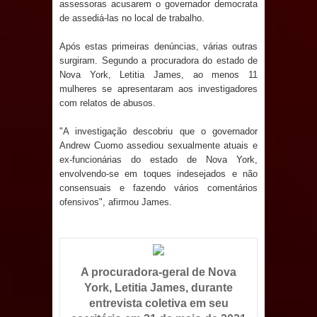
assessoras acusarem o governador democrata
de assediá-las no local de trabalho.
Prefeito Major Sidnei busca em
Após estas primeiras denúncias, várias outras
Brasília recursos para nova Casa de
surgiram. Segundo a procuradora do estado de
Nova York, Letitia James, ao menos 11
Acolhida e CRAS de Sapé
mulheres se apresentaram aos investigadores
com relatos de abusos.
Denise Ribeiro toma posse no
"A investigação descobriu que o governador
Diretório Nacional do PDT durante
Andrew Cuomo assediou sexualmente atuais e
ex-funcionárias do estado de Nova York,
Convenção em Brasília
envolvendo-se em toques indesejados e não
consensuais e fazendo vários comentários
ofensivos", afirmou James.
Dois Gigantes da Poesia Paraibana
inspiram a IV FEIRA LITERÁRIA DO
BREJO em Guarabira
A procuradora-geral de Nova
York, Letitia James, durante
Vereador Davyd Matias reúne cerca
entrevista coletiva em seu