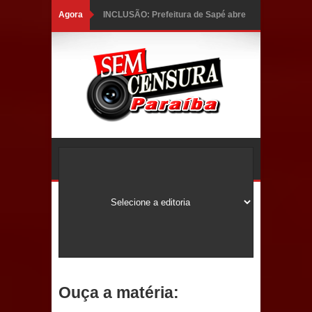
Agora
INCLUSÃO: Prefeitura de Sapé abre
inscrições para Programa CNH
Social; veja documentação
necessária!
Caldas Brandão: alta aprovação
popular fortalece gestão de Fábio
Rolim e esvazia discurso da oposição
Coordenadora do CEO destaca
campanha Julho Neon e apresenta
balanço da saúde bucal em Sapé
Ouça a matéria:
Mais de 40 sorrisos devolvidos à