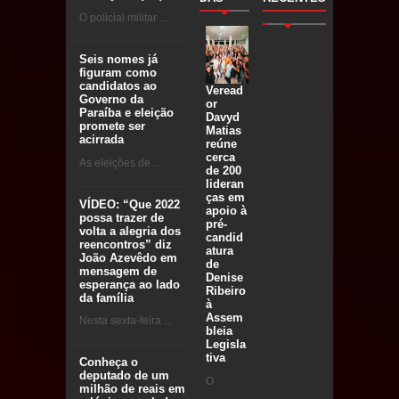
O policial militar ...
Seis nomes já
figuram como
candidatos ao
Veread
Governo da
or
Paraíba e eleição
Davyd
promete ser
Matias
acirrada
reúne
cerca
As eleições de ...
de 200
lideran
ças em
VÍDEO: “Que 2022
apoio à
possa trazer de
pré-
volta a alegria dos
candid
reencontros” diz
atura
João Azevêdo em
de
mensagem de
Denise
esperança ao lado
Ribeiro
da família
à
Assem
Nesta sexta-feira ...
bleia
Legisla
tiva
Conheça o
deputado de um
O
milhão de reais em