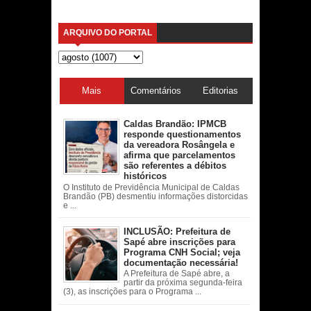
ARQUIVO DO PORTAL
Mais
Comentários
Editorias
acessadas
Caldas Brandão: IPMCB
responde questionamentos
da vereadora Rosângela e
afirma que parcelamentos
são referentes a débitos
históricos
O Instituto de Previdência Municipal de Caldas
Brandão (PB) desmentiu informações distorcidas
e ...
INCLUSÃO: Prefeitura de
Sapé abre inscrições para
Programa CNH Social; veja
documentação necessária!
A Prefeitura de Sapé abre, a
partir da próxima segunda-feira
(3), as inscrições para o Programa ...