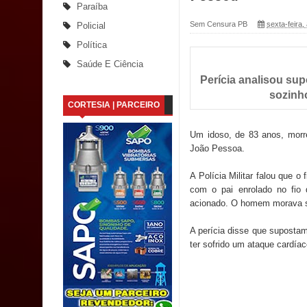
Santana
Paraíba
Sem Censura PB
sexta-feira,
Policial
Saúde Bucal: Mais de 470 próteses dentárias já 
Política
Caldas Brandão: Tradicional Festa de Santana 202
Saúde E Ciência
Perícia analisou sup
Nota de pesar: Câmara de Marí lamenta a morte d
sozinh
CORTESIA | PARCEIRO
Prefeito Major Sidnei busca em Brasília recurso
Um idoso, de 83 anos, morre
Denise Ribeiro toma posse no Diretório Nacional
João Pessoa.
A Polícia Militar falou que o
Dois Gigantes da Poesia Paraibana inspiram a 
com o pai enrolado no fio 
acionado. O homem morava s
Vereador Davyd Matias reúne cerca de 200 lidera
A perícia disse que supostam
Assembleia Legislativa
ter sofrido um ataque cardíac
Mari marca presença no maior evento de saúde pú
SUS