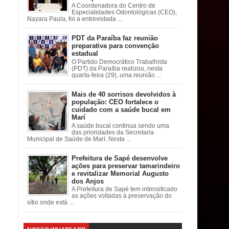
A Coordenadora do Centro de
Especialidades Odontológicas (CEO),
Nayara Paula, foi a entrevistada ...
PDT da Paraíba faz reunião
preparativa para convenção
estadual
O Partido Democrático Trabalhista
(PDT) da Paraíba realizou, nesta
quarta-feira (29), uma reunião ...
Mais de 40 sorrisos devolvidos à
população: CEO fortalece o
cuidado com a saúde bucal em
Marí
A saúde bucal continua sendo uma
das prioridades da Secretaria
Municipal de Saúde de Marí. Nesta ...
Prefeitura de Sapé desenvolve
ações para preservar tamarindeiro
e revitalizar Memorial Augusto
dos Anjos
A Prefeitura de Sapé tem intensificado
as ações voltadas à preservação do
sítio onde está ...