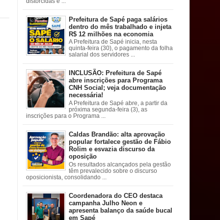
distorcidas e ...
Prefeitura de Sapé paga salários
dentro do mês trabalhado e injeta
R$ 12 milhões na economia
A Prefeitura de Sapé inicia, nesta
quinta-feira (30), o pagamento da folha
salarial dos servidores ...
INCLUSÃO: Prefeitura de Sapé
abre inscrições para Programa
CNH Social; veja documentação
necessária!
A Prefeitura de Sapé abre, a partir da
próxima segunda-feira (3), as
inscrições para o Programa ...
Caldas Brandão: alta aprovação
popular fortalece gestão de Fábio
Rolim e esvazia discurso da
oposição
Os resultados alcançados pela gestão
têm prevalecido sobre o discurso
oposicionista, consolidando ...
Coordenadora do CEO destaca
campanha Julho Neon e
apresenta balanço da saúde bucal
em Sapé