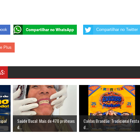
 de Daniella Ribeiro e prática repudiável revolta
book
Compartilhar no Twitter
s da vereadora Rosângela e afirma que parcelamentos
le Plus
S:
ipal
Saúde Bucal: Mais de 470 próteses
Caldas Brandão: Tradicional Festa
d...
d...