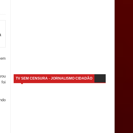
a
, em
arou
TV SEM CENSURA - JORNALISMO CIDADÃO
foi
endo