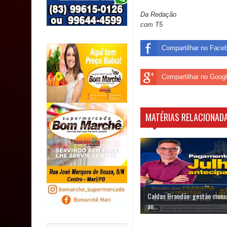
MULUNGU: Servidora revela Perseguição na Gestão
Da Redação
com T5
população
Compartilhar no Face
Caldas Brandão: IPMCB responde questionamento
são referentes a débitos históricos
Compartilhar no Goog
MATÉRIAS RELACIONADA
Caldas Brandão: gestão munic
an...