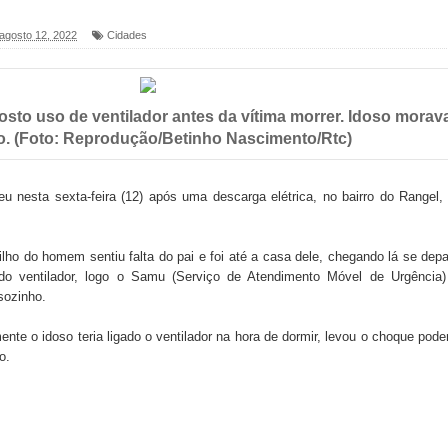
 agosto 12, 2022
Cidades
foram entregues pela Prefeitura de Sapé em 2026
6 será neste sábado (25) e deve atrair grande público
osto uso de ventilador antes da vítima morrer. Idoso morav
a ex-vereadora Neta do Sindicato
o. (Foto: Reprodução/Betinho Nascimento/Rtc)
s para nova Casa de Acolhida e CRAS de Sapé
u nesta sexta-feira (12) após uma descarga elétrica, no bairro do Rangel
 do PDT durante Convenção em Brasília
 filho do homem sentiu falta do pai e foi até a casa dele, chegando lá se dep
IV FEIRA LITERÁRIA DO BREJO em Guarabira
do ventilador, logo o Samu (Serviço de Atendimento Móvel de Urgência) 
ozinho.
nças em apoio à pré-candidatura de Denise Ribeiro à
ente o idoso teria ligado o ventilador na hora de dormir, levou o choque pod
o.
blica do planeta com foco na qualificação dos serviços do