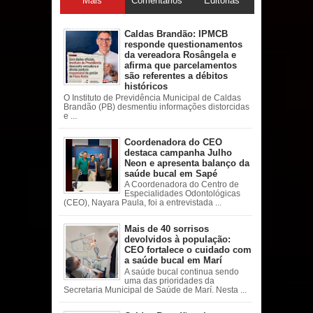
Mais
Comentários
Editorias
acessadas
Caldas Brandão: IPMCB
responde questionamentos
da vereadora Rosângela e
afirma que parcelamentos
são referentes a débitos
históricos
O Instituto de Previdência Municipal de Caldas
Brandão (PB) desmentiu informações distorcidas
e ...
Coordenadora do CEO
destaca campanha Julho
Neon e apresenta balanço da
saúde bucal em Sapé
A Coordenadora do Centro de
Especialidades Odontológicas
(CEO), Nayara Paula, foi a entrevistada ...
Mais de 40 sorrisos
devolvidos à população:
CEO fortalece o cuidado com
a saúde bucal em Marí
A saúde bucal continua sendo
uma das prioridades da
Secretaria Municipal de Saúde de Marí. Nesta ...