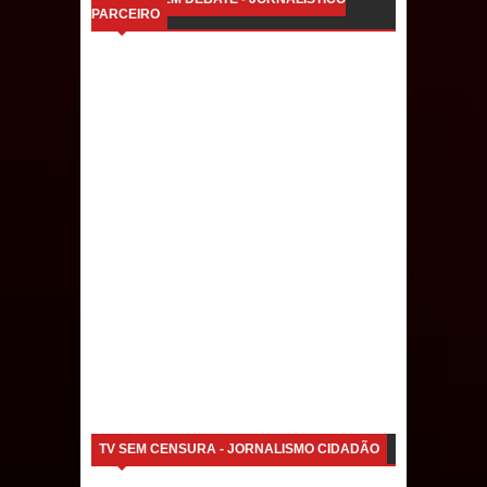
PARCEIRO
Caldas Brandão: IPMCB responde
questionamentos da vereadora
Rosângela e afirma que
parcelamentos são referentes a
débitos históricos
TV SEM CENSURA - JORNALISMO CIDADÃO