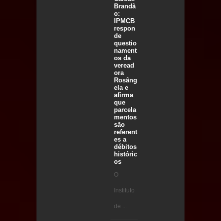
Brandã
o:
IPMCB
respon
de
questio
nament
os da
veread
ora
Rosâng
ela e
afirma
que
parcela
mentos
são
referent
es a
débitos
históric
os
O
Instituto
de ...