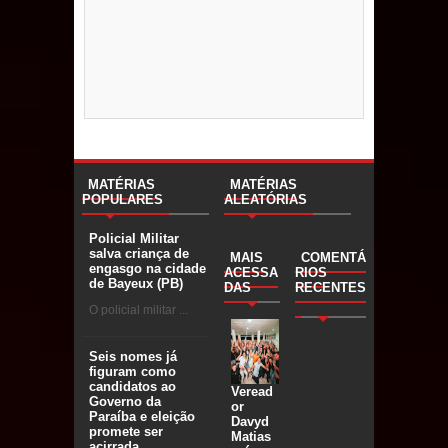
MATÉRIAS
MATÉRIAS
POPULARES
ALEATÓRIAS
Policial Militar
salva criança de
MAIS
COMENTÁ
engasgo na cidade
ACESSA
RIOS
de Bayeux (PB)
DAS
RECENTES
O policial militar ...
Seis nomes já
figuram como
candidatos ao
Veread
Governo da
or
Paraíba e eleição
Davyd
promete ser
Matias
acirrada