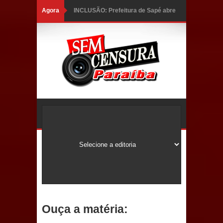
Agora
INCLUSÃO: Prefeitura de Sapé abre
inscrições para Programa CNH
Social; veja documentação
necessária!
Caldas Brandão: alta aprovação
popular fortalece gestão de Fábio
Rolim e esvazia discurso da oposição
Coordenadora do CEO destaca
campanha Julho Neon e apresenta
balanço da saúde bucal em Sapé
Ouça a matéria:
Mais de 40 sorrisos devolvidos à