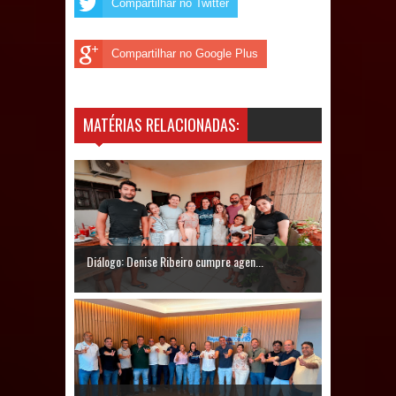
Compartilhar no Twitter
Prefeito Major Sidnei busca em
Compartilhar no Google Plus
Brasília recursos para nova Casa de
Acolhida e CRAS de Sapé
MATÉRIAS RELACIONADAS:
Denise Ribeiro toma posse no
Diretório Nacional do PDT durante
Convenção em Brasília
Dois Gigantes da Poesia Paraibana
Diálogo: Denise Ribeiro cumpre agen...
inspiram a IV FEIRA LITERÁRIA DO
BREJO em Guarabira
Vereador Davyd Matias reúne cerca