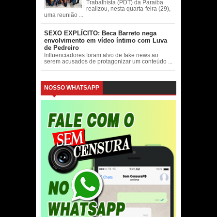
Trabalhista (PDT) da Paraíba
realizou, nesta quarta-feira (29),
uma reunião ...
SEXO EXPLÍCITO: Beca Barreto nega
envolvimento em vídeo íntimo com Luva
de Pedreiro
Influenciadores foram alvo de fake news ao
serem acusados de protagonizar um conteúdo ...
NOSSO WHATSAPP