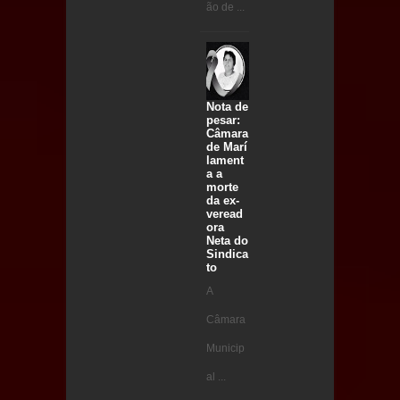
ão de ...
Nota de
pesar:
Câmara
de Marí
lament
a a
morte
da ex-
veread
ora
Neta do
Sindica
to
A
Câmara
Municip
al ...