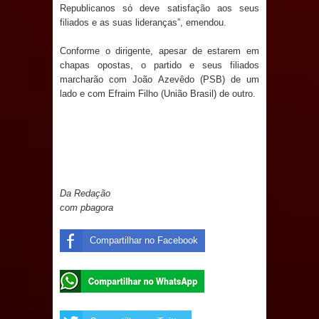
Republicanos só deve satisfação aos seus
e aquece economia para Festa de
filiados e as suas lideranças”, emendou.
Santana
Conforme o dirigente, apesar de estarem em
chapas opostas, o partido e seus filiados
Saúde Bucal: Mais de 470 próteses
marcharão com João Azevêdo (PSB) de um
lado e com Efraim Filho (União Brasil) de outro.
dentárias já foram entregues pela
Prefeitura de Sapé em 2026
Caldas Brandão: Tradicional Festa de
Da Redação
Santana 2026 será neste sábado (25)
com pbagora
e deve atrair grande público
Compartilhar no Facebook
Nota de pesar: Câmara de Marí
lamenta a morte da ex-vereadora
Neta do Sindicato