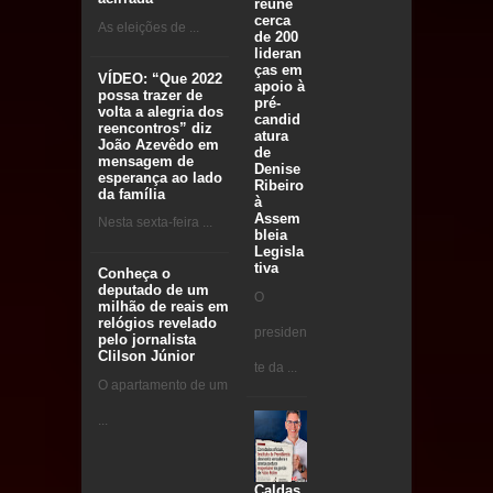
reúne
cerca
As eleições de ...
de 200
lideran
ças em
VÍDEO: “Que 2022
apoio à
possa trazer de
pré-
volta a alegria dos
candid
reencontros” diz
atura
João Azevêdo em
de
mensagem de
Denise
esperança ao lado
Ribeiro
da família
à
Assem
Nesta sexta-feira ...
bleia
Legisla
tiva
Conheça o
deputado de um
O
milhão de reais em
relógios revelado
presiden
pelo jornalista
Clilson Júnior
te da ...
O apartamento de um
...
Caldas