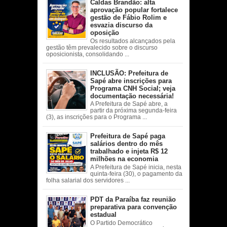
Caldas Brandão: alta
aprovação popular fortalece
gestão de Fábio Rolim e
esvazia discurso da
oposição
Os resultados alcançados pela
gestão têm prevalecido sobre o discurso
oposicionista, consolidando ...
INCLUSÃO: Prefeitura de
Sapé abre inscrições para
Programa CNH Social; veja
documentação necessária!
A Prefeitura de Sapé abre, a
partir da próxima segunda-feira
(3), as inscrições para o Programa ...
Prefeitura de Sapé paga
salários dentro do mês
trabalhado e injeta R$ 12
milhões na economia
A Prefeitura de Sapé inicia, nesta
quinta-feira (30), o pagamento da
folha salarial dos servidores ...
PDT da Paraíba faz reunião
preparativa para convenção
estadual
O Partido Democrático