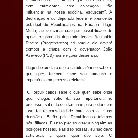
Anjos
com entrevistas, com colocação, irão
influenciar na nossa escolha, esqueçam”. A
O verdadeiro oxigênio do Estado
declaração é do deputado federal e presidente
estadual do Republicanos na Paraíba, Hugo
Democrático de Direito – Bacharela
Motta, ao descartar qualquer possibilidade de
apoiar o nome do deputado federal Aguinaldo
aborda de maneira inédita no mundo
Ribeiro (Progressistas) só porque ele deverá
compor a chapa com o governador João
jurídico brasileiro, temas polêmicos;
Azevêdo (PSB) nas eleições desse ano.
Confira!
Hugo deixou claro que o partido além de saber o
que quer, também sabe seu tamanho e
Prefeitura de Sapé promove
importância no processo eleitoral.
“O Republicanos sabe o que quer, sabe onde
campanha Julho Neon com ações de
quer chegar, sabe da sua importância no
processo, sabe do seu tamanho para poder com
conscientização sobre saúde bucal
isso ter responsabilidade para com as suas
decisões. Então pelo Republicanos falamos
Caldas Brandão: gestão municipal
nós, filiados. Eu não preciso dizer a ninguém as
posições nossas, elas são nossas, eu não devo
antecipa pagamento do mês de julho
satisfação a quem quer que seja. O