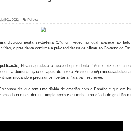
 abril 01, 2022
Política
foram entregues pela Prefeitura de Sapé em 2026
6 será neste sábado (25) e deve atrair grande público
ira divulgou nesta sexta-feira (1º), um vídeo no qual aparece ao lado
a ex-vereadora Neta do Sindicato
o vídeo, o presidente confirma a pré-candidatura de Nilvan ao Governo do Es
s para nova Casa de Acolhida e CRAS de Sapé
ublicação, Nilvan agradece o apoio do presidente. "Muito feliz com a no
 e com a demonstração de apoio do nosso Presidente @jairmessiasbolsonar
 do PDT durante Convenção em Brasília
ontinuar mudando e precisamos libertar a Paraíba", escreveu.
IV FEIRA LITERÁRIA DO BREJO em Guarabira
 Bolsonaro diz que tem uma dívida de gratidão com a Paraíba e que em b
 um estado que nos deu um amplo apoio e eu tenho uma dívida de gratidão m
nças em apoio à pré-candidatura de Denise Ribeiro à
blica do planeta com foco na qualificação dos serviços do