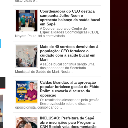
distorcidas e ...
Coordenadora do CEO destaca
campanha Julho Neon e
apresenta balanço da saúde bucal
em Sapé
A Coordenadora do Centro de
Especialidades Odontológicas (CEO),
Nayara Paula, foi a entrevistada ...
Mais de 40 sorrisos devolvidos à
população: CEO fortalece o
cuidado com a saúde bucal em
Marí
A saúde bucal continua sendo uma
das prioridades da Secretaria
Municipal de Saúde de Marí. Nesta ...
Caldas Brandão: alta aprovação
popular fortalece gestão de Fábio
Rolim e esvazia discurso da
oposição
Os resultados alcançados pela gestão
têm prevalecido sobre o discurso
oposicionista, consolidando ...
INCLUSÃO: Prefeitura de Sapé
abre inscrições para Programa
CNH Social; veja documentação