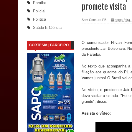
Paraíba
promete visita
Santana
Policial
Política
Sem Censura PB
sexta-feira,
Saúde Bucal: Mais de 470 próteses dentárias já 
Saúde E Ciência
Caldas Brandão: Tradicional Festa de Santana 202
O comunicador Nilvan Ferre
CORTESIA | PARCEIRO
Nota de pesar: Câmara de Marí lamenta a morte d
presidente Jair Bolsonaro. N
da Paraíba.
Prefeito Major Sidnei busca em Brasília recurso
No texto que acompanha a p
filiação aos quadros do PL
Denise Ribeiro toma posse no Diretório Nacional
Vamos juntos! O Brasil vai c
Dois Gigantes da Poesia Paraibana inspiram a 
No vídeo, o presidente Jair
deve visitar o estado. "Foi
Vereador Davyd Matias reúne cerca de 200 lidera
grande", disse.
Assembleia Legislativa
Assista o vídeo:
Mari marca presença no maior evento de saúde pú