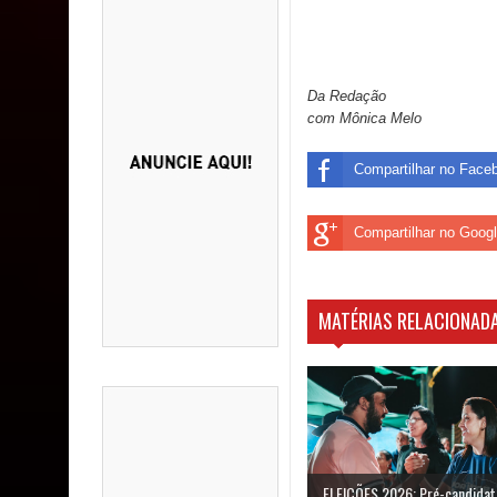
Da Redação
com Mônica Melo
Compartilhar no Face
Compartilhar no Goog
MATÉRIAS RELACIONADA
ELEIÇÕES 2026: Pré-candidat