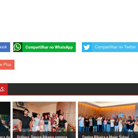
book
Compartilhar no Twitter
le Plus
S:
ura de
Diálogo: Denise Ribeiro cumpre
Denise Ribeiro e Major Sidnei