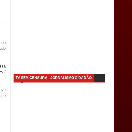
 do
tado
ssa
o /
TV SEM CENSURA - JORNALISMO CIDADÃO
reve
uito