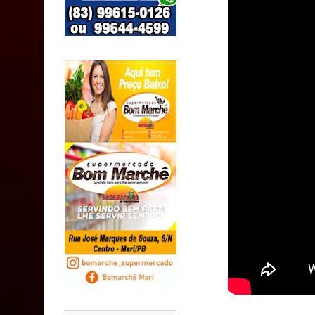
SUS
MULUNGU: Servidora revela Perseguição na Gestão
população
Caldas Brandão: IPMCB responde questionamento
são referentes a débitos históricos