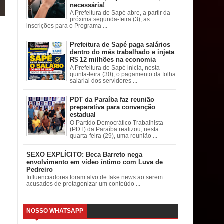
necessária!
A Prefeitura de Sapé abre, a partir da
próxima segunda-feira (3), as
inscrições para o Programa ...
Prefeitura de Sapé paga salários
dentro do mês trabalhado e injeta
R$ 12 milhões na economia
A Prefeitura de Sapé inicia, nesta
quinta-feira (30), o pagamento da folha
salarial dos servidores ...
PDT da Paraíba faz reunião
preparativa para convenção
estadual
O Partido Democrático Trabalhista
(PDT) da Paraíba realizou, nesta
quarta-feira (29), uma reunião ...
SEXO EXPLÍCITO: Beca Barreto nega
envolvimento em vídeo íntimo com Luva de
Pedreiro
Influenciadores foram alvo de fake news ao serem
acusados de protagonizar um conteúdo ...
NOSSO WHATSAPP