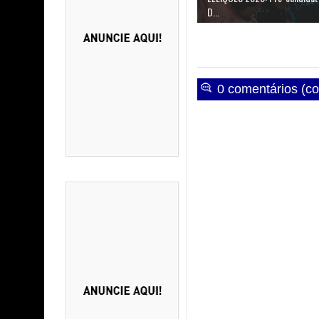
D...
0 comentários (co