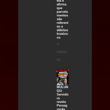
ela e
afirma
que
parcela
mentos
são
referent
es a
débitos
históric
os
O
Instituto
de ...
MULUN
GU:
Servido
ra
revela
Perseg
uição