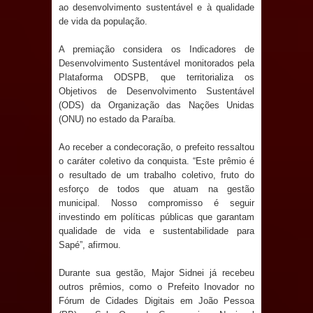
ao desenvolvimento sustentável e à qualidade
e aquece economia para Festa de
de vida da população.
Santana
A premiação considera os Indicadores de
Desenvolvimento Sustentável monitorados pela
Saúde Bucal: Mais de 470 próteses
Plataforma ODSPB, que territorializa os
Objetivos de Desenvolvimento Sustentável
dentárias já foram entregues pela
(ODS) da Organização das Nações Unidas
(ONU) no estado da Paraíba.
Prefeitura de Sapé em 2026
Ao receber a condecoração, o prefeito ressaltou
o caráter coletivo da conquista. “Este prêmio é
Caldas Brandão: Tradicional Festa de
o resultado de um trabalho coletivo, fruto do
esforço de todos que atuam na gestão
Santana 2026 será neste sábado (25)
municipal. Nosso compromisso é seguir
investindo em políticas públicas que garantam
e deve atrair grande público
qualidade de vida e sustentabilidade para
Sapé”, afirmou.
Nota de pesar: Câmara de Marí
Durante sua gestão, Major Sidnei já recebeu
lamenta a morte da ex-vereadora
outros prêmios, como o Prefeito Inovador no
Fórum de Cidades Digitais em João Pessoa
Neta do Sindicato