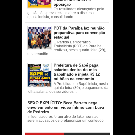
oposição
Os resultados alcançados pela
gestão têm prevalecido sobre o discurso
oposicionista, consolidando ...
PDT da Paraíba faz reunião
preparativa para convenção
estadual
O Partido Democrático
Trabalhista (PDT) da Paraíba
realizou, nesta quarta-feira (29),
uma reunião ...
Prefeitura de Sapé paga
salários dentro do mês
trabalhado e injeta R$ 12
milhões na economia
A Prefeitura de Sapé inicia, nesta
quinta-feira (30), o pagamento da
folha salarial dos servidores ...
SEXO EXPLÍCITO: Beca Barreto nega
envolvimento em vídeo íntimo com Luva
de Pedreiro
Influenciadores foram alvo de fake news ao
serem acusados de protagonizar um conteúdo ...