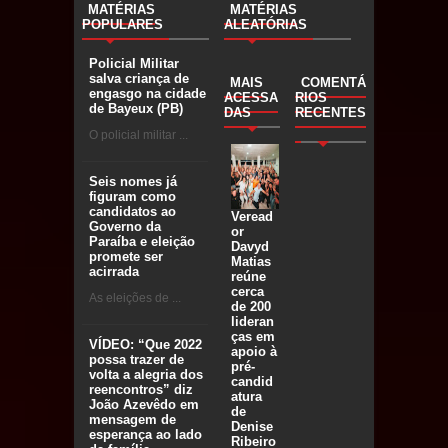
MATÉRIAS
MATÉRIAS
POPULARES
ALEATÓRIAS
Policial Militar
salva criança de
MAIS
COMENTÁ
engasgo na cidade
ACESSA
RIOS
de Bayeux (PB)
DAS
RECENTES
O policial militar ...
Seis nomes já
figuram como
candidatos ao
Veread
Governo da
or
Paraíba e eleição
Davyd
promete ser
Matias
acirrada
reúne
cerca
As eleições de ...
de 200
lideran
ças em
VÍDEO: “Que 2022
apoio à
possa trazer de
pré-
volta a alegria dos
candid
reencontros” diz
atura
João Azevêdo em
de
mensagem de
Denise
esperança ao lado
Ribeiro