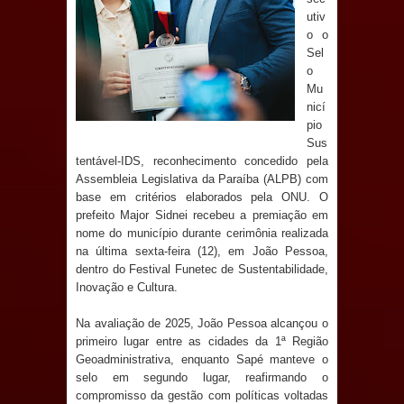
Anjos
utiv
o o
O verdadeiro oxigênio do Estado
Sel
o
Democrático de Direito – Bacharela
Mu
nicí
aborda de maneira inédita no mundo
pio
Sus
jurídico brasileiro, temas polêmicos;
tentável-IDS, reconhecimento concedido pela
Assembleia Legislativa da Paraíba (ALPB) com
Confira!
base em critérios elaborados pela ONU. O
prefeito Major Sidnei recebeu a premiação em
nome do município durante cerimônia realizada
Prefeitura de Sapé promove
na última sexta-feira (12), em João Pessoa,
dentro do Festival Funetec de Sustentabilidade,
campanha Julho Neon com ações de
Inovação e Cultura.
conscientização sobre saúde bucal
Na avaliação de 2025, João Pessoa alcançou o
primeiro lugar entre as cidades da 1ª Região
Caldas Brandão: gestão municipal
Geoadministrativa, enquanto Sapé manteve o
selo em segundo lugar, reafirmando o
antecipa pagamento do mês de julho
compromisso da gestão com políticas voltadas