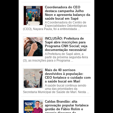
Coordenadora do CEO
destaca campanha Julho
Neon e apresenta balanço da
saúde bucal em Sapé
A Coordenadora do Centro de
Especialidades Odontológicas
(CEO), Nayara Paula, foi a entrevistada ...
INCLUSÃO: Prefeitura de
Sapé abre inscrições para
Programa CNH Social; veja
documentação necessária!
A Prefeitura de Sapé abre, a
partir da próxima segunda-feira
(3), as inscrições para o Programa ...
Mais de 40 sorrisos
devolvidos à população:
CEO fortalece o cuidado com
a saúde bucal em Marí
A saúde bucal continua sendo
uma das prioridades da
Secretaria Municipal de Saúde de Marí. Nesta ...
Caldas Brandão: alta
aprovação popular fortalece
gestão de Fábio Rolim e
esvazia discurso da