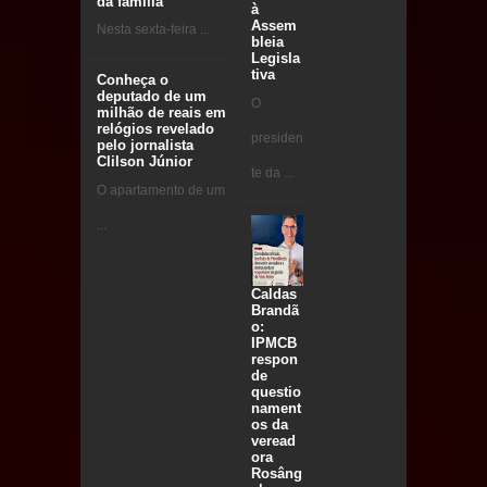
da família
à
Assem
Nesta sexta-feira ...
bleia
Legisla
tiva
Conheça o
deputado de um
O
milhão de reais em
relógios revelado
presiden
pelo jornalista
Clilson Júnior
te da ...
O apartamento de um
...
Caldas
Brandã
o:
IPMCB
respon
de
questio
nament
os da
veread
ora
Rosâng