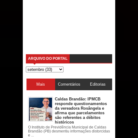
ARQUIVO DO PORTAL
Mais
Comentários
Editorias
acessadas
Caldas Brandão: IPMCB
responde questionamentos
da vereadora Rosângela e
afirma que parcelamentos
são referentes a débitos
históricos
O Instituto de Previdência Municipal de Caldas
Brandão (PB) desmentiu informações distorcidas
e ...