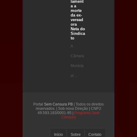
lament
a a
morte
da ex-
veread
ora
Neta do
Sindica
to
A
Câmara
Municip
al ...
Portal
Sem Censura PB
| Todos os direitos
reservados. | Sob nova Direção | CNPJ:
49.593.183/0001-95 |
Programa Sem
Censura
Início
Sobre
Contato