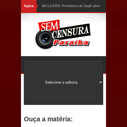
Agora
INCLUSÃO: Prefeitura de Sapé abre
inscrições para Programa CNH
Social; veja documentação
necessária!
Caldas Brandão: alta aprovação
popular fortalece gestão de Fábio
Rolim e esvazia discurso da oposição
Coordenadora do CEO destaca
campanha Julho Neon e apresenta
balanço da saúde bucal em Sapé
Ouça a matéria:
Mais de 40 sorrisos devolvidos à