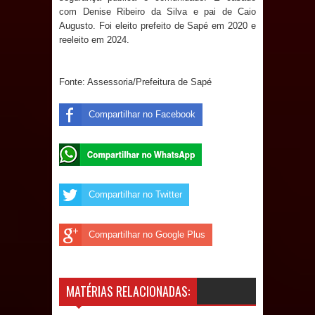
de 200 lideranças em apoio à pré-
com Denise Ribeiro da Silva e pai de Caio
Augusto. Foi eleito prefeito de Sapé em 2020 e
candidatura de Denise Ribeiro à
reeleito em 2024.
Assembleia Legislativa
Fonte: Assessoria/Prefeitura de Sapé
Mari marca presença no maior
Compartilhar no Facebook
evento de saúde pública do planeta
com foco na qualificação dos
serviços do SUS
Compartilhar no Twitter
MULUNGU: Servidora revela
Compartilhar no Google Plus
Perseguição na Gestão de Daniella
Ribeiro e prática repudiável revolta
MATÉRIAS RELACIONADAS:
população