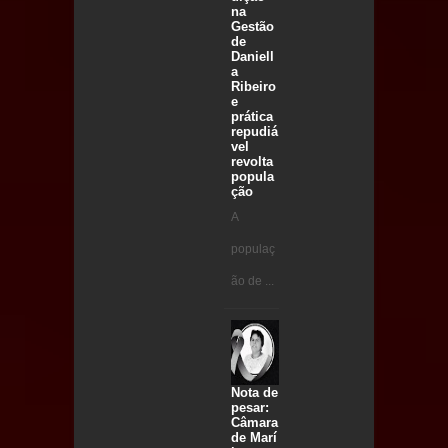
na
Gestão
de
Daniell
a
Ribeiro
e
prática
repudiá
vel
revolta
popula
ção
A
populaç
ão de ...
Nota de
pesar:
Câmara
de Marí