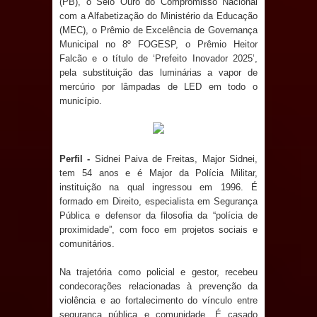
(PB), o Selo Ouro do Compromisso Nacional
com a Alfabetização do Ministério da Educação
Prefeito Major Sidnei busca em
(MEC), o Prêmio de Excelência de Governança
Municipal no 8º FOGESP, o Prêmio Heitor
Brasília recursos para nova Casa de
Falcão e o título de ‘Prefeito Inovador 2025’,
pela substituição das luminárias a vapor de
Acolhida e CRAS de Sapé
mercúrio por lâmpadas de LED em todo o
município.
Denise Ribeiro toma posse no
Diretório Nacional do PDT durante
Perfil -
Sidnei Paiva de Freitas, Major Sidnei,
tem 54 anos e é Major da Polícia Militar,
Convenção em Brasília
instituição na qual ingressou em 1996. É
formado em Direito, especialista em Segurança
Dois Gigantes da Poesia Paraibana
Pública e defensor da filosofia da “polícia de
proximidade”, com foco em projetos sociais e
inspiram a IV FEIRA LITERÁRIA DO
comunitários.
BREJO em Guarabira
Na trajetória como policial e gestor, recebeu
condecorações relacionadas à prevenção da
Vereador Davyd Matias reúne cerca
violência e ao fortalecimento do vínculo entre
segurança pública e comunidade. É casado