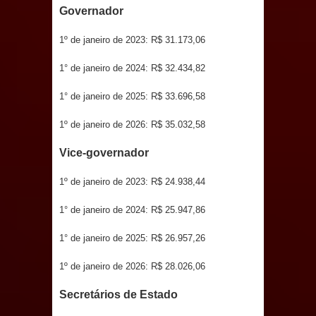
Governador
e aquece economia para Festa de
1º de janeiro de 2023: R$ 31.173,06
Santana
1° de janeiro de 2024: R$ 32.434,82
Saúde Bucal: Mais de 470 próteses
1° de janeiro de 2025: R$ 33.696,58
dentárias já foram entregues pela
1º de janeiro de 2026: R$ 35.032,58
Prefeitura de Sapé em 2026
Vice-governador
Caldas Brandão: Tradicional Festa de
1º de janeiro de 2023: R$ 24.938,44
Santana 2026 será neste sábado (25)
1° de janeiro de 2024: R$ 25.947,86
e deve atrair grande público
1° de janeiro de 2025: R$ 26.957,26
Nota de pesar: Câmara de Marí
1º de janeiro de 2026: R$ 28.026,06
lamenta a morte da ex-vereadora
Secretários de Estado
Neta do Sindicato