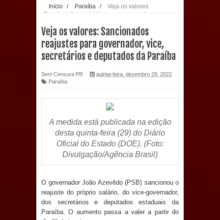
Início
/
Paraíba
/
Veja os valores:
Sancionados reajustes para governador, vice,
população: CEO fortalece o cuidado
secretários e deputados da Paraíba
Veja os valores: Sancionados
com a saúde bucal em Marí
reajustes para governador, vice,
secretários e deputados da Paraíba
PDT da Paraíba faz reunião
Sem Censura PB
quinta-feira, dezembro 29, 2022
preparativa para convenção estadual
Paraíba
Prefeitura de Sapé paga salários
dentro do mês trabalhado e injeta R$
A medida está publicada na edição
desta quinta-feira (29) do Diário
12 milhões na economia
Oficial do Estado (DOE). (Foto:
Divulgação/Agência Brasil)
Prefeitura de Sapé desenvolve ações
para preservar tamarindeiro e
O governador João Azevêdo (PSB) sancionou o
reajuste do próprio salário, do vice-governador,
dos secretários e deputados estaduais da
revitalizar Memorial Augusto dos
Paraíba. O aumento passa a valer a partir do