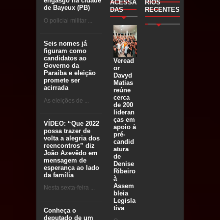
engasgo na cidade
ACESSA
RIOS
de Bayeux (PB)
DAS
RECENTES
O policial militar ...
Seis nomes já
figuram como
candidatos ao
Veread
Governo da
or
Paraíba e eleição
Davyd
promete ser
Matias
acirrada
reúne
cerca
As eleições de ...
de 200
lideran
ças em
VÍDEO: “Que 2022
apoio à
possa trazer de
pré-
volta a alegria dos
candid
reencontros” diz
atura
João Azevêdo em
de
mensagem de
Denise
esperança ao lado
Ribeiro
da família
à
Assem
Nesta sexta-feira ...
bleia
Legisla
tiva
Conheça o
deputado de um