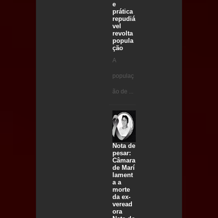
e
prática
repudiá
vel
revolta
popula
ção
A
populaç
ão de ...
Nota de
pesar:
Câmara
de Marí
lament
a a
morte
da ex-
veread
ora