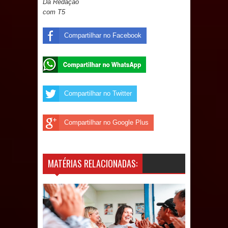
Da Redação
de 200 lideranças em apoio à pré-
com T5
candidatura de Denise Ribeiro à
Compartilhar no Facebook
Assembleia Legislativa
Mari marca presença no maior
evento de saúde pública do planeta
Compartilhar no Twitter
com foco na qualificação dos
Compartilhar no Google Plus
serviços do SUS
MULUNGU: Servidora revela
MATÉRIAS RELACIONADAS:
Perseguição na Gestão de Daniella
Ribeiro e prática repudiável revolta
população