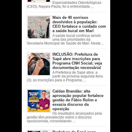
Especialidades Odontológicas
(CEO), Nayara Paula, foi a entrevistada ...
Mais de 40 sorrisos
devolvidos à população:
CEO fortalece o cuidado com
a saúde bucal em Marí
A saúde bucal continua sendo
uma das prioridades da
Secretaria Municipal de Saúde de Marí. Nesta ...
INCLUSÃO: Prefeitura de
Sapé abre inscrições para
Programa CNH Social; veja
documentação necessária!
A Prefeitura de Sapé abre, a
partir da próxima segunda-feira
(3), as inscrições para o Programa ...
Caldas Brandão: alta
aprovação popular fortalece
gestão de Fábio Rolim e
esvazia discurso da
oposição
Os resultados alcançados pela
gestão têm prevalecido sobre o discurso
oposicionista, consolidando ...