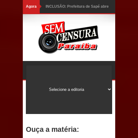
Agora
INCLUSÃO: Prefeitura de Sapé abre
inscrições para Programa CNH
Social; veja documentação
necessária!
Caldas Brandão: alta aprovação
popular fortalece gestão de Fábio
Rolim e esvazia discurso da oposição
Coordenadora do CEO destaca
campanha Julho Neon e apresenta
balanço da saúde bucal em Sapé
Ouça a matéria:
Mais de 40 sorrisos devolvidos à