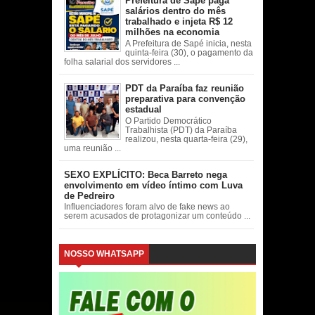
Prefeitura de Sapé paga
salários dentro do mês
trabalhado e injeta R$ 12
milhões na economia
A Prefeitura de Sapé inicia, nesta
quinta-feira (30), o pagamento da
folha salarial dos servidores ...
PDT da Paraíba faz reunião
preparativa para convenção
estadual
O Partido Democrático
Trabalhista (PDT) da Paraíba
realizou, nesta quarta-feira (29),
uma reunião ...
SEXO EXPLÍCITO: Beca Barreto nega
envolvimento em vídeo íntimo com Luva
de Pedreiro
Influenciadores foram alvo de fake news ao
serem acusados de protagonizar um conteúdo ...
NOSSO WHATSAPP