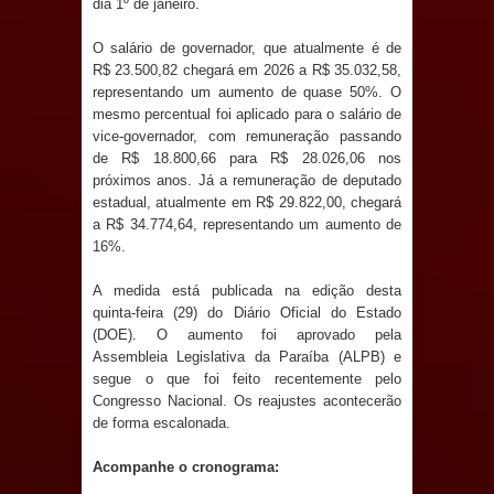
dia 1º de janeiro.
Anjos
O salário de governador, que atualmente é de
O verdadeiro oxigênio do Estado
R$ 23.500,82 chegará em 2026 a R$ 35.032,58,
representando um aumento de quase 50%. O
Democrático de Direito – Bacharela
mesmo percentual foi aplicado para o salário de
vice-governador, com remuneração passando
aborda de maneira inédita no mundo
de R$ 18.800,66 para R$ 28.026,06 nos
próximos anos. Já a remuneração de deputado
jurídico brasileiro, temas polêmicos;
estadual, atualmente em R$ 29.822,00, chegará
a R$ 34.774,64, representando um aumento de
Confira!
16%.
Prefeitura de Sapé promove
A medida está publicada na edição desta
quinta-feira (29) do Diário Oficial do Estado
campanha Julho Neon com ações de
(DOE). O aumento foi aprovado pela
Assembleia Legislativa da Paraíba (ALPB) e
conscientização sobre saúde bucal
segue o que foi feito recentemente pelo
Congresso Nacional. Os reajustes acontecerão
de forma escalonada.
Caldas Brandão: gestão municipal
Acompanhe o cronograma:
antecipa pagamento do mês de julho