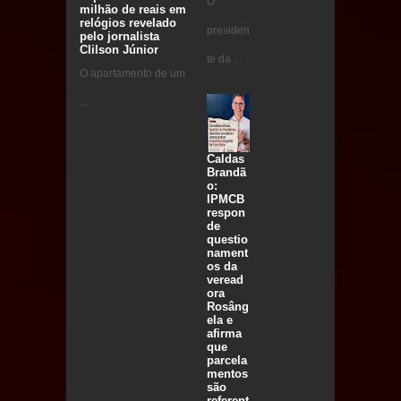
O
milhão de reais em
relógios revelado
presiden
pelo jornalista
Clilson Júnior
te da ...
O apartamento de um
...
Caldas
Brandã
o:
IPMCB
respon
de
questio
nament
os da
veread
ora
Rosâng
ela e
afirma
que
parcela
mentos
são
referent