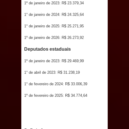
1º de janeiro de 2023: R$ 23.379,34
Prefeito Major Sidnei busca em
1° de janeiro de 2024: R$ 24.325,64
Brasília recursos para nova Casa de
1° de janeiro de 2025: R$ 25.271,95
Acolhida e CRAS de Sapé
1º de janeiro de 2026: R$ 26.273,92
Denise Ribeiro toma posse no
Deputados estaduais
Diretório Nacional do PDT durante
1º de janeiro de 2023: R$ 29.469,99
Convenção em Brasília
1° de abril de 2023: R$ 31.238,19
Dois Gigantes da Poesia Paraibana
1° de fevereiro de 2024: R$ 33.006,39
inspiram a IV FEIRA LITERÁRIA DO
1º de fevereiro de 2025: R$ 34.774,64
BREJO em Guarabira
Vereador Davyd Matias reúne cerca