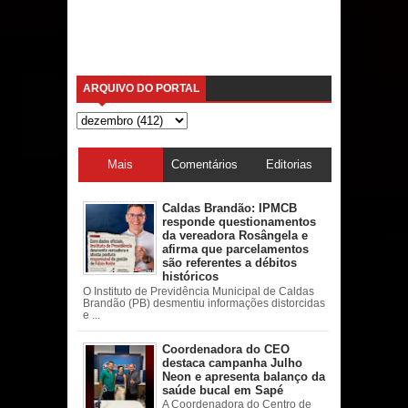
ARQUIVO DO PORTAL
Mais
Comentários
Editorias
acessadas
Caldas Brandão: IPMCB
responde questionamentos
da vereadora Rosângela e
afirma que parcelamentos
são referentes a débitos
históricos
O Instituto de Previdência Municipal de Caldas
Brandão (PB) desmentiu informações distorcidas
e ...
Coordenadora do CEO
destaca campanha Julho
Neon e apresenta balanço da
saúde bucal em Sapé
A Coordenadora do Centro de