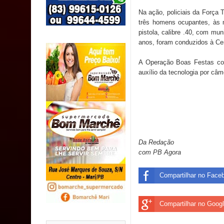
SUS
Na ação, policiais da Força
três homens ocupantes, às 
MULUNGU: Servidora revela Perseguição na Gestão
pistola, calibre .40, com mu
anos, foram conduzidos à Cen
população
A Operação Boas Festas con
Caldas Brandão: IPMCB responde questionamento
auxílio da tecnologia por câ
são referentes a débitos históricos
Da Redação
com PB Agora
Compartilhar no Face
Compartilhar no Goog