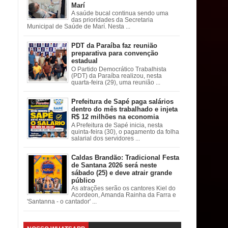
Marí
A saúde bucal continua sendo uma
das prioridades da Secretaria
Municipal de Saúde de Marí. Nesta ...
PDT da Paraíba faz reunião
preparativa para convenção
estadual
O Partido Democrático Trabalhista
(PDT) da Paraíba realizou, nesta
quarta-feira (29), uma reunião ...
Prefeitura de Sapé paga salários
dentro do mês trabalhado e injeta
R$ 12 milhões na economia
A Prefeitura de Sapé inicia, nesta
quinta-feira (30), o pagamento da folha
salarial dos servidores ...
Caldas Brandão: Tradicional Festa
de Santana 2026 será neste
sábado (25) e deve atrair grande
público
As atrações serão os cantores Kiel do
Acordeon, Amanda Rainha da Farra e
'Santanna - o cantador' ...