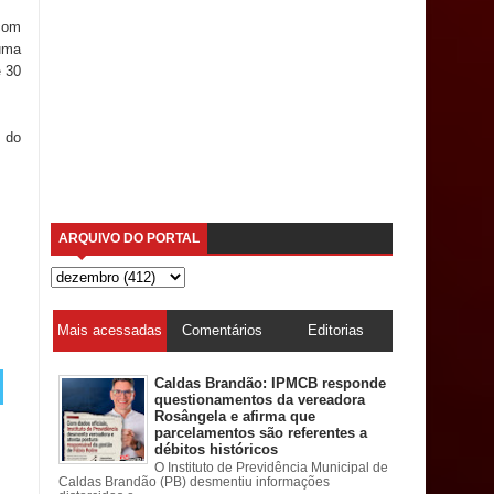
 com
uma
e 30
 do
ARQUIVO DO PORTAL
Mais acessadas
Comentários
Editorias
Caldas Brandão: IPMCB responde
questionamentos da vereadora
Rosângela e afirma que
parcelamentos são referentes a
débitos históricos
O Instituto de Previdência Municipal de
Caldas Brandão (PB) desmentiu informações