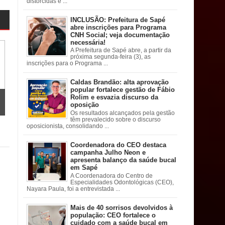
distorcidas e ...
INCLUSÃO: Prefeitura de Sapé
abre inscrições para Programa
CNH Social; veja documentação
necessária!
A Prefeitura de Sapé abre, a partir da
próxima segunda-feira (3), as
inscrições para o Programa ...
Caldas Brandão: alta aprovação
popular fortalece gestão de Fábio
Rolim e esvazia discurso da
oposição
Os resultados alcançados pela gestão
têm prevalecido sobre o discurso
oposicionista, consolidando ...
Coordenadora do CEO destaca
campanha Julho Neon e
apresenta balanço da saúde bucal
em Sapé
A Coordenadora do Centro de
Especialidades Odontológicas (CEO),
Nayara Paula, foi a entrevistada ...
Mais de 40 sorrisos devolvidos à
população: CEO fortalece o
cuidado com a saúde bucal em