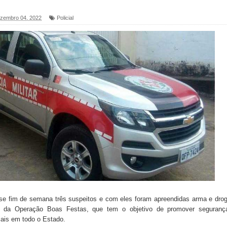
ezembro 04, 2022
Policial
foram entregues pela Prefeitura de Sapé em 2026
6 será neste sábado (25) e deve atrair grande público
a ex-vereadora Neta do Sindicato
s para nova Casa de Acolhida e CRAS de Sapé
 do PDT durante Convenção em Brasília
IV FEIRA LITERÁRIA DO BREJO em Guarabira
nças em apoio à pré-candidatura de Denise Ribeiro à
esse fim de semana três suspeitos e com eles foram apreendidas arma e dro
o da Operação Boas Festas, que tem o objetivo de promover seguranç
blica do planeta com foco na qualificação dos serviços do
iais em todo o Estado.