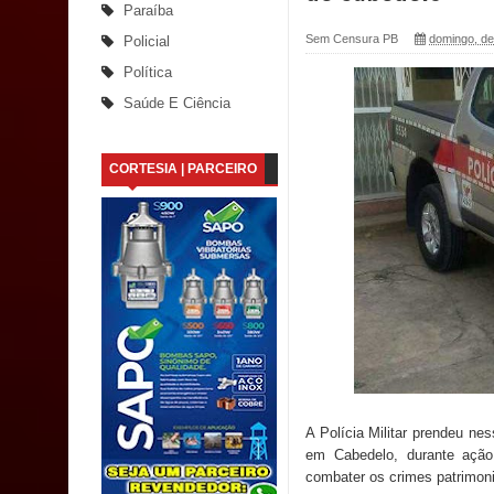
Paraíba
Santana
Sem Censura PB
domingo, d
Policial
Política
Saúde Bucal: Mais de 470 próteses dentárias já 
Saúde E Ciência
Caldas Brandão: Tradicional Festa de Santana 202
CORTESIA | PARCEIRO
Nota de pesar: Câmara de Marí lamenta a morte d
Prefeito Major Sidnei busca em Brasília recurso
Denise Ribeiro toma posse no Diretório Nacional
Dois Gigantes da Poesia Paraibana inspiram a 
Vereador Davyd Matias reúne cerca de 200 lidera
Assembleia Legislativa
A Polícia Militar prendeu n
em Cabedelo, durante açã
Mari marca presença no maior evento de saúde pú
combater os crimes patrimon