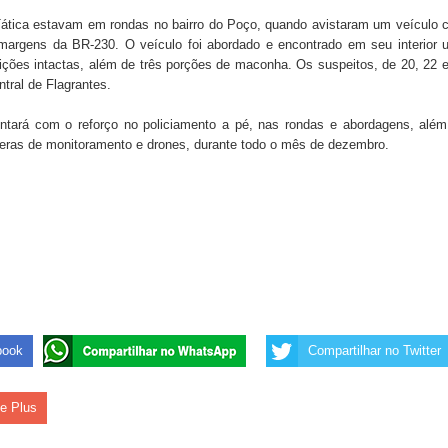
 Tática estavam em rondas no bairro do Poço, quando avistaram um veículo
margens da BR-230. O veículo foi abordado e encontrado em seu interior 
 de Daniella Ribeiro e prática repudiável revolta
nições intactas, além de três porções de maconha. Os suspeitos, de 20, 22 
tral de Flagrantes.
tará com o reforço no policiamento a pé, nas rondas e abordagens, além
s da vereadora Rosângela e afirma que parcelamentos
meras de monitoramento e drones, durante todo o mês de dezembro.
book
Compartilhar no Twitter
le Plus