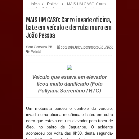
Início
/
Policial
/
MAIS UM CASO: Carro
invade oficina, bate em veículo e derruba muro
população: CEO fortalece o cuidado
em João Pessoa
MAIS UM CASO: Carro invade oficina,
com a saúde bucal em Marí
bate em veículo e derruba muro em
João Pessoa
PDT da Paraíba faz reunião
Sem Censura PB
segunda-feira, novembro 28, 2022
preparativa para convenção estadual
Policial
Prefeitura de Sapé paga salários
dentro do mês trabalhado e injeta R$
Veículo que estava em elevador
ficou muito danificado (Foto
12 milhões na economia
Pollyana Sorrentino / RTC)
Prefeitura de Sapé desenvolve ações
Um motorista perdeu o controle do veículo,
invadiu uma oficina mecânica e bateu em outro
para preservar tamarindeiro e
carro que estava em um elevador para troca de
óleo, no bairro de Jaguaribe. O acidente
revitalizar Memorial Augusto dos
aconteceu por volta das 9h30, desta segunda-