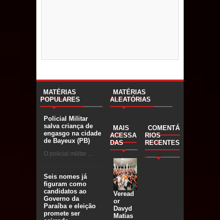
MATÉRIAS
MATÉRIAS
POPULARES
ALEATÓRIAS
Policial Militar
salva criança de
MAIS
COMENTÁ
engasgo na cidade
ACESSA
RIOS
de Bayeux (PB)
DAS
RECENTES
O policial militar ...
Seis nomes já
figuram como
candidatos ao
Veread
Governo da
or
Paraíba e eleição
Davyd
promete ser
Matias