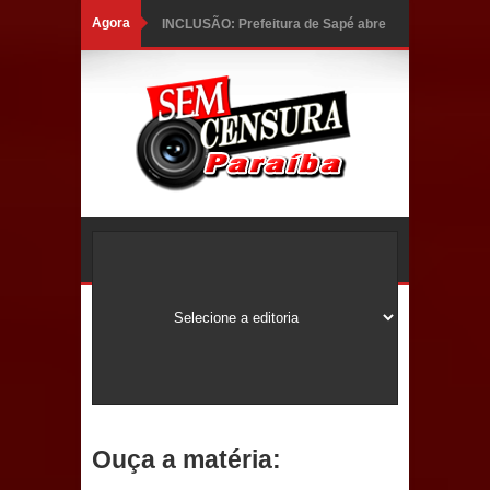
Agora
INCLUSÃO: Prefeitura de Sapé abre
inscrições para Programa CNH
Social; veja documentação
necessária!
Caldas Brandão: alta aprovação
popular fortalece gestão de Fábio
Rolim e esvazia discurso da oposição
Coordenadora do CEO destaca
campanha Julho Neon e apresenta
balanço da saúde bucal em Sapé
Ouça a matéria:
Mais de 40 sorrisos devolvidos à