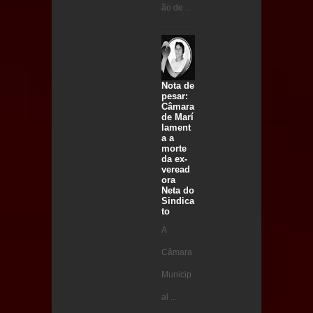
ão de ...
Nota de
pesar:
Câmara
de Marí
lament
a a
morte
da ex-
veread
ora
Neta do
Sindica
to
A
Câmara
Municip
al ...