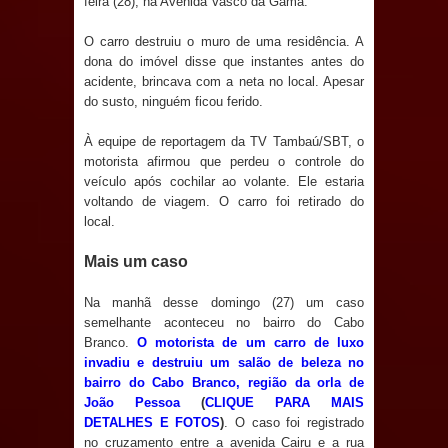
feira (28), na Avenida Vasco da Gama.
Anjos
O carro destruiu o muro de uma residência. A
O verdadeiro oxigênio do Estado
dona do imóvel disse que instantes antes do
acidente, brincava com a neta no local. Apesar
Democrático de Direito – Bacharela
do susto, ninguém ficou ferido.
aborda de maneira inédita no mundo
À equipe de reportagem da TV Tambaú/SBT, o
motorista afirmou que perdeu o controle do
jurídico brasileiro, temas polêmicos;
veículo após cochilar ao volante. Ele estaria
voltando de viagem. O carro foi retirado do
Confira!
local.
Prefeitura de Sapé promove
Mais um caso
campanha Julho Neon com ações de
Na manhã desse domingo (27) um caso
semelhante aconteceu no bairro do Cabo
Branco.
O motorista de um carro de luxo
conscientização sobre saúde bucal
invadiu e destruiu um salão de beleza no
bairro do Cabo Branco, região da orla de
Caldas Brandão: gestão municipal
João Pessoa
(
CLIQUE PARA MAIS
DETALHES E FOTOS
)
. O caso foi registrado
antecipa pagamento do mês de julho
no cruzamento entre a avenida Cairu e a rua