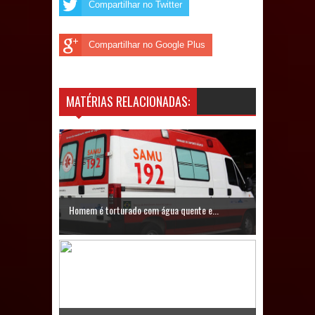
Compartilhar no Twitter
Prefeito Major Sidnei busca em
Compartilhar no Google Plus
Brasília recursos para nova Casa de
Acolhida e CRAS de Sapé
MATÉRIAS RELACIONADAS:
Denise Ribeiro toma posse no
Diretório Nacional do PDT durante
Convenção em Brasília
Dois Gigantes da Poesia Paraibana
Homem é torturado com água quente e...
inspiram a IV FEIRA LITERÁRIA DO
BREJO em Guarabira
Vereador Davyd Matias reúne cerca