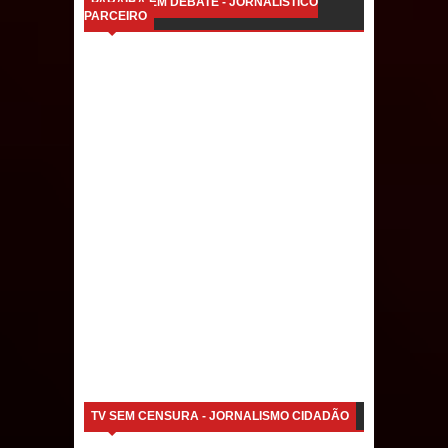
PARAÍBA EM DEBATE - JORNALÍSTICO
PARCEIRO
Caldas Brandão: IPMCB responde
questionamentos da vereadora
Rosângela e afirma que
parcelamentos são referentes a
débitos históricos
TV SEM CENSURA - JORNALISMO CIDADÃO