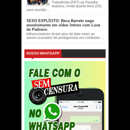
Trabalhista (PDT) da Paraíba
realizou, nesta quarta-feira (29),
uma reunião ...
SEXO EXPLÍCITO: Beca Barreto nega
envolvimento em vídeo íntimo com Luva
de Pedreiro
Influenciadores foram alvo de fake news ao
serem acusados de protagonizar um conteúdo ...
NOSSO WHATSAPP