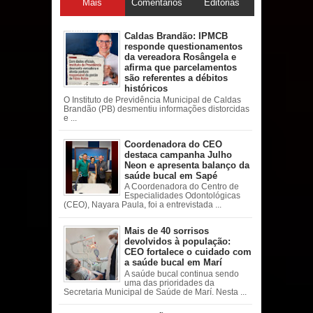
Mais
Comentários
Editorias
acessadas
Caldas Brandão: IPMCB
responde questionamentos
da vereadora Rosângela e
afirma que parcelamentos
são referentes a débitos
históricos
O Instituto de Previdência Municipal de Caldas
Brandão (PB) desmentiu informações distorcidas
e ...
Coordenadora do CEO
destaca campanha Julho
Neon e apresenta balanço da
saúde bucal em Sapé
A Coordenadora do Centro de
Especialidades Odontológicas
(CEO), Nayara Paula, foi a entrevistada ...
Mais de 40 sorrisos
devolvidos à população:
CEO fortalece o cuidado com
a saúde bucal em Marí
A saúde bucal continua sendo
uma das prioridades da
Secretaria Municipal de Saúde de Marí. Nesta ...