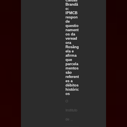
Caldas
Brandã
o:
IPMCB
respon
de
questio
nament
os da
veread
ora
Rosâng
ela e
afirma
que
parcela
mentos
são
referent
es a
débitos
históric
os
O
Instituto
de ...