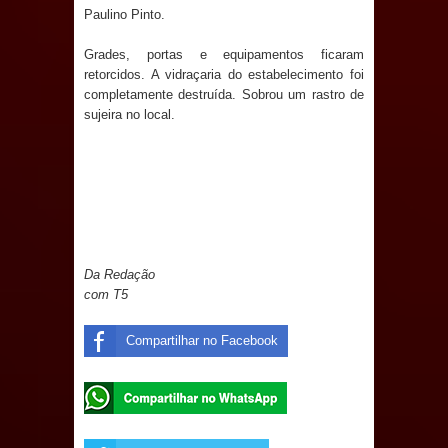
Paulino Pinto.
e aquece economia para Festa de
Grades, portas e equipamentos ficaram
Santana
retorcidos. A vidraçaria do estabelecimento foi
completamente destruída. Sobrou um rastro de
Saúde Bucal: Mais de 470 próteses
sujeira no local.
dentárias já foram entregues pela
Prefeitura de Sapé em 2026
Caldas Brandão: Tradicional Festa de
Santana 2026 será neste sábado (25)
Da Redação
com T5
e deve atrair grande público
Compartilhar no Facebook
Nota de pesar: Câmara de Marí
lamenta a morte da ex-vereadora
Neta do Sindicato