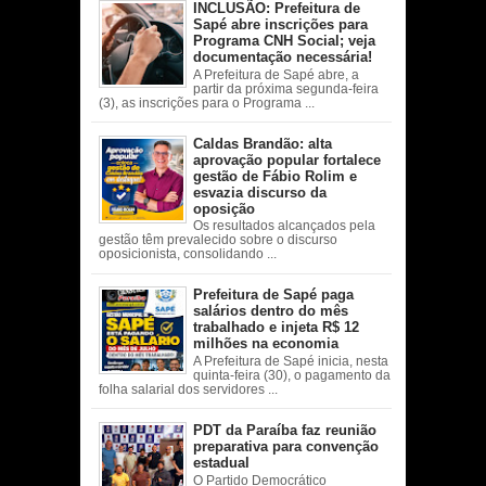
INCLUSÃO: Prefeitura de
Sapé abre inscrições para
Programa CNH Social; veja
documentação necessária!
A Prefeitura de Sapé abre, a
partir da próxima segunda-feira
(3), as inscrições para o Programa ...
Caldas Brandão: alta
aprovação popular fortalece
gestão de Fábio Rolim e
esvazia discurso da
oposição
Os resultados alcançados pela
gestão têm prevalecido sobre o discurso
oposicionista, consolidando ...
Prefeitura de Sapé paga
salários dentro do mês
trabalhado e injeta R$ 12
milhões na economia
A Prefeitura de Sapé inicia, nesta
quinta-feira (30), o pagamento da
folha salarial dos servidores ...
PDT da Paraíba faz reunião
preparativa para convenção
estadual
O Partido Democrático