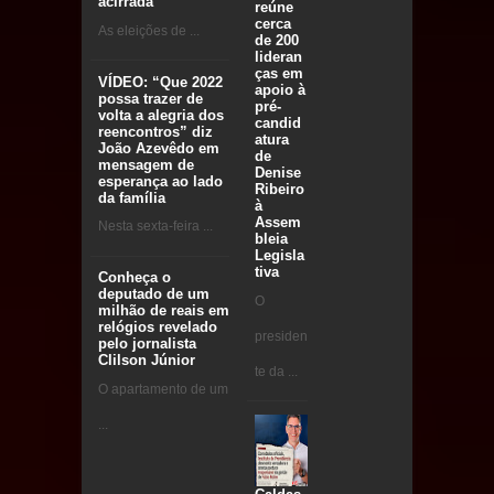
acirrada
reúne
cerca
As eleições de ...
de 200
lideran
ças em
VÍDEO: “Que 2022
apoio à
possa trazer de
pré-
volta a alegria dos
candid
reencontros” diz
atura
João Azevêdo em
de
mensagem de
Denise
esperança ao lado
Ribeiro
da família
à
Assem
Nesta sexta-feira ...
bleia
Legisla
tiva
Conheça o
deputado de um
O
milhão de reais em
relógios revelado
presiden
pelo jornalista
Clilson Júnior
te da ...
O apartamento de um
...