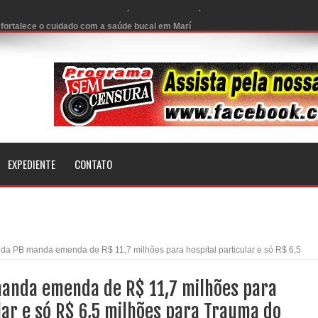
 fortalece o cuidado com a saúde bucal em Marí
venção estadual
rabalhado e injeta R$ 12 milhões na economia
ar tamarindeiro e revitalizar Memorial Augusto dos Anjos
Direito – Bacharela aborda de maneira inédita no mundo
EXPEDIENTE
CONTATO
n com ações de conscientização sobre saúde bucal
:
mento do mês de julho e aquece economia para Festa de
da PB manda emenda de R$ 11,7 milhões para hospital particular e só R$ 6,5
anda emenda de R$ 11,7 milhões para
foram entregues pela Prefeitura de Sapé em 2026
lar e só R$ 6,5 milhões para Trauma do
6 será neste sábado (25) e deve atrair grande público