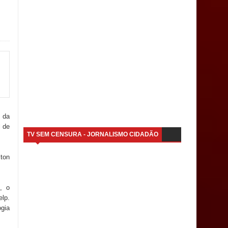
 da
l de
TV SEM CENSURA - JORNALISMO CIDADÃO
lton
, o
elp.
ogia