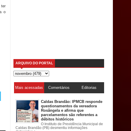
 ter
a o
ARQUIVO DO PORTAL
Mais acessadas
Comentários
Editorias
Caldas Brandão: IPMCB responde
questionamentos da vereadora
Rosângela e afirma que
parcelamentos são referentes a
débitos históricos
O Instituto de Previdência Municipal de
Caldas Brandão (PB) desmentiu informações