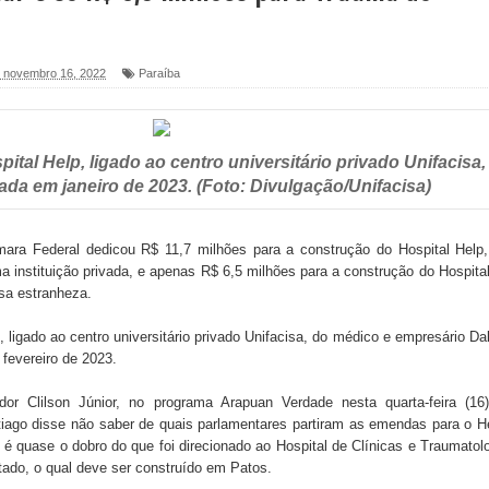
a ex-vereadora Neta do Sindicato
a, novembro 16, 2022
Paraíba
s para nova Casa de Acolhida e CRAS de Sapé
 do PDT durante Convenção em Brasília
ital Help, ligado ao centro universitário privado Unifacisa,
IV FEIRA LITERÁRIA DO BREJO em Guarabira
ada em janeiro de 2023. (Foto: Divulgação/Unifacisa)
nças em apoio à pré-candidatura de Denise Ribeiro à
ara Federal dedicou R$ 11,7 milhões para a construção do Hospital Help,
instituição privada, e apenas R$ 6,5 milhões para a construção do Hospita
sa estranheza.
blica do planeta com foco na qualificação dos serviços do
 ligado ao centro universitário privado Unifacisa, do médico e empresário Da
fevereiro de 2023.
dor Clilson Júnior, no programa Arapuan Verdade nesta quarta-feira (16)
 de Daniella Ribeiro e prática repudiável revolta
tiago disse não saber de quais parlamentares partiram as emendas para o H
 é quase o dobro do que foi direcionado ao Hospital de Clínicas e Traumatol
ado, o qual deve ser construído em Patos.