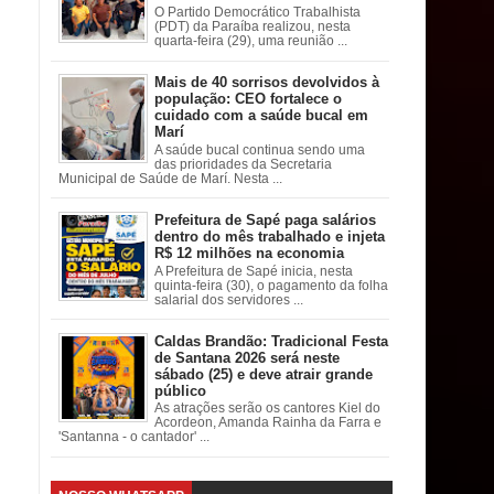
O Partido Democrático Trabalhista
(PDT) da Paraíba realizou, nesta
quarta-feira (29), uma reunião ...
Mais de 40 sorrisos devolvidos à
população: CEO fortalece o
cuidado com a saúde bucal em
Marí
A saúde bucal continua sendo uma
das prioridades da Secretaria
Municipal de Saúde de Marí. Nesta ...
Prefeitura de Sapé paga salários
dentro do mês trabalhado e injeta
R$ 12 milhões na economia
A Prefeitura de Sapé inicia, nesta
quinta-feira (30), o pagamento da folha
salarial dos servidores ...
Caldas Brandão: Tradicional Festa
de Santana 2026 será neste
sábado (25) e deve atrair grande
público
As atrações serão os cantores Kiel do
Acordeon, Amanda Rainha da Farra e
'Santanna - o cantador' ...