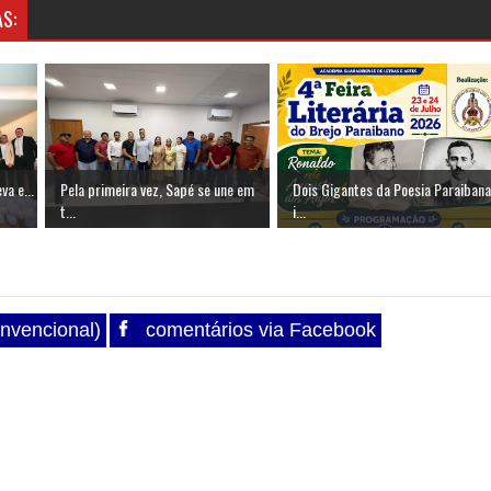
S:
va e...
Pela primeira vez, Sapé se une em
Dois Gigantes da Poesia Paraibana
t...
i...
nvencional)
comentários via Facebook