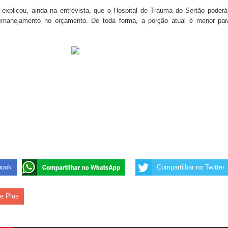
s da vereadora Rosângela e afirma que parcelamentos
explicou, ainda na entrevista, que o Hospital de Trauma do Sertão poderá
remanejamento no orçamento. De toda forma, a porção atual é menor par
ara Programa CNH Social; veja documentação necessária!
 gestão de Fábio Rolim e esvazia discurso da oposição
on e apresenta balanço da saúde bucal em Sapé
book
Compartilhar no Twitter
le Plus