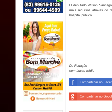
Caldas Brandão: IPMCB responde questionamento
O deputado Wilson Santiago 
mais recursos através do 
são referentes a débitos históricos
hospital público.
INCLUSÃO: Prefeitura de Sapé abre inscrições p
Caldas Brandão: alta aprovação popular fortalece
Coordenadora do CEO destaca campanha Julho Ne
Da Redação
com Lucas Isídio
Compartilhar no Face
Compartilhar no Goog