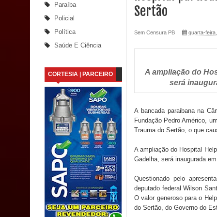
Paraíba
Sertão
Nota de pesar: Câmara de Marí lamenta a morte d
Policial
Política
Sem Censura PB
quarta-feir
Prefeito Major Sidnei busca em Brasília recurso
Saúde E Ciência
Denise Ribeiro toma posse no Diretório Nacional
A ampliação do Hosp
CORTESIA | PARCEIRO
Dois Gigantes da Poesia Paraibana inspiram a 
será inaugur
Vereador Davyd Matias reúne cerca de 200 lidera
A bancada paraibana na Câm
Assembleia Legislativa
Fundação Pedro Américo, uma 
Trauma do Sertão, o que cau
Mari marca presença no maior evento de saúde pú
A ampliação do Hospital Help,
Gadelha, será inaugurada em 
SUS
Questionado pelo apresenta
MULUNGU: Servidora revela Perseguição na Gestão
deputado federal Wilson San
O valor generoso para o Help
população
do Sertão, do Governo do Est