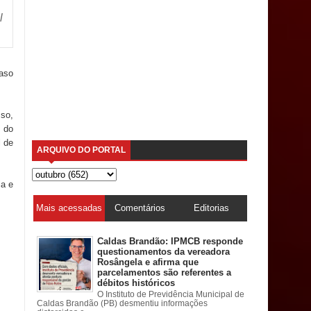
l
caso
so,
e do
 de
ARQUIVO DO PORTAL
ia e
Mais acessadas
Comentários
Editorias
Caldas Brandão: IPMCB responde
questionamentos da vereadora
Rosângela e afirma que
parcelamentos são referentes a
débitos históricos
O Instituto de Previdência Municipal de
Caldas Brandão (PB) desmentiu informações