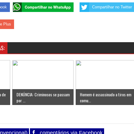
book
Compartilhar no Twitter
le Plus
S:
a de
DENÚNCIA: Criminosos se passam
Homem é assassinado a tiros em
por ...
comu...
nvencional)
comentários via Facebook