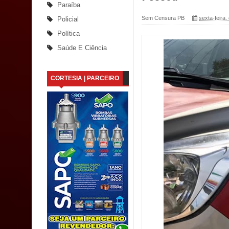
Paraíba
Mari marca presença no maior evento de saúde pú
Sem Censura PB
sexta-feira,
Policial
Política
SUS
Saúde E Ciência
MULUNGU: Servidora revela Perseguição na Gestão
CORTESIA | PARCEIRO
população
Caldas Brandão: IPMCB responde questionamento
são referentes a débitos históricos
INCLUSÃO: Prefeitura de Sapé abre inscrições p
Caldas Brandão: alta aprovação popular fortalece
Coordenadora do CEO destaca campanha Julho Ne
Mais de 40 sorrisos devolvidos à população: CEO