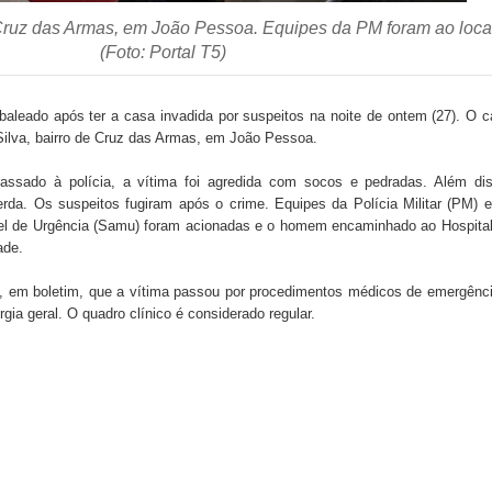
venção estadual
ruz das Armas, em João Pessoa. Equipes da PM foram ao loca
(Foto: Portal T5)
rabalhado e injeta R$ 12 milhões na economia
ar tamarindeiro e revitalizar Memorial Augusto dos Anjos
aleado após ter a casa invadida por suspeitos na noite de ontem (27). O 
a Silva, bairro de Cruz das Armas, em João Pessoa.
Direito – Bacharela aborda de maneira inédita no mundo
assado à polícia, a vítima foi agredida com socos e pedradas. Além dis
rda. Os suspeitos fugiram após o crime. Equipes da Polícia Militar (PM) 
el de Urgência (Samu) foram acionadas e o homem encaminhado ao Hospital
ade.
, em boletim, que a vítima passou por procedimentos médicos de emergênc
ia geral. O quadro clínico é considerado regular.