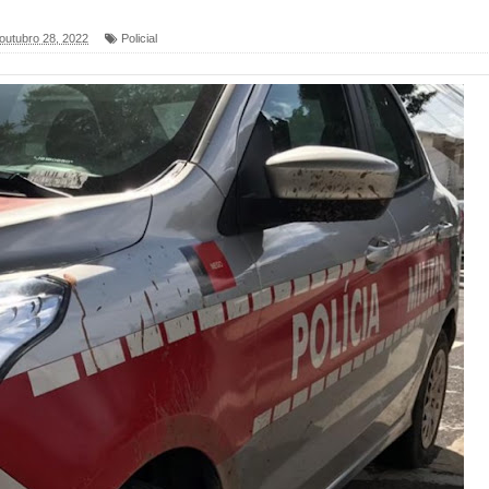
blica do planeta com foco na qualificação dos serviços do
 outubro 28, 2022
Policial
 de Daniella Ribeiro e prática repudiável revolta
s da vereadora Rosângela e afirma que parcelamentos
ara Programa CNH Social; veja documentação necessária!
 gestão de Fábio Rolim e esvazia discurso da oposição
on e apresenta balanço da saúde bucal em Sapé
 fortalece o cuidado com a saúde bucal em Marí