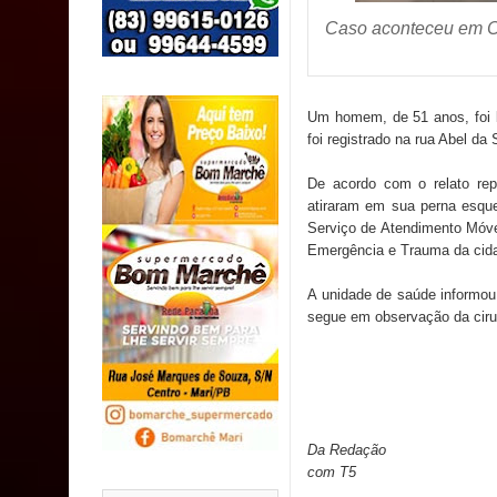
PDT da Paraíba faz reunião preparativa para con
Caso aconteceu em C
Prefeitura de Sapé paga salários dentro do mês t
Prefeitura de Sapé desenvolve ações para preserv
Um homem, de 51 anos, foi b
foi registrado na rua Abel d
O verdadeiro oxigênio do Estado Democrático de 
De acordo com o relato rep
jurídico brasileiro, temas polêmicos; Confira!
atiraram em sua perna esque
Serviço de Atendimento Móv
Emergência e Trauma da cid
A unidade de saúde informou
segue em observação da cirurg
Da Redação
com T5