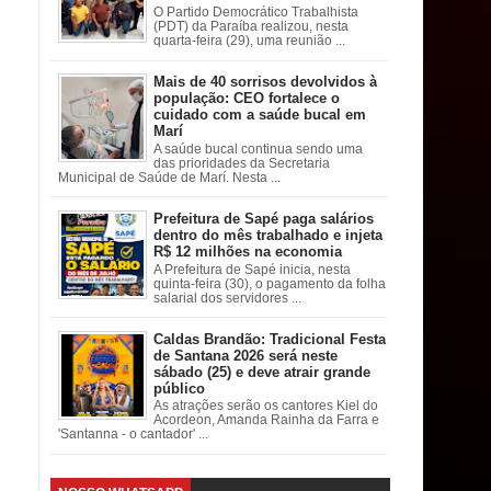
O Partido Democrático Trabalhista
(PDT) da Paraíba realizou, nesta
quarta-feira (29), uma reunião ...
Mais de 40 sorrisos devolvidos à
população: CEO fortalece o
cuidado com a saúde bucal em
Marí
A saúde bucal continua sendo uma
das prioridades da Secretaria
Municipal de Saúde de Marí. Nesta ...
Prefeitura de Sapé paga salários
dentro do mês trabalhado e injeta
R$ 12 milhões na economia
A Prefeitura de Sapé inicia, nesta
quinta-feira (30), o pagamento da folha
salarial dos servidores ...
Caldas Brandão: Tradicional Festa
de Santana 2026 será neste
sábado (25) e deve atrair grande
público
As atrações serão os cantores Kiel do
Acordeon, Amanda Rainha da Farra e
'Santanna - o cantador' ...