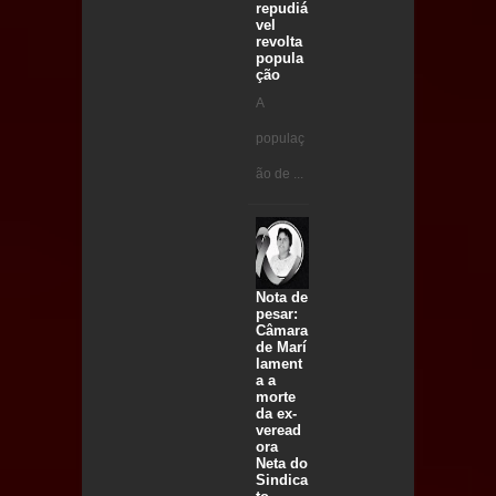
repudiá
vel
revolta
popula
ção
A
populaç
ão de ...
Nota de
pesar:
Câmara
de Marí
lament
a a
morte
da ex-
veread
ora
Neta do
Sindica