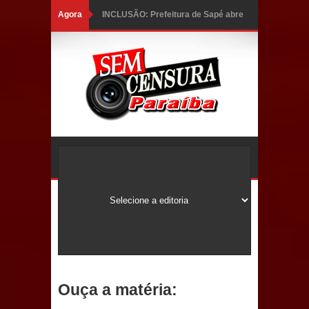
Agora
INCLUSÃO: Prefeitura de Sapé abre
inscrições para Programa CNH
Social; veja documentação
necessária!
Caldas Brandão: alta aprovação
popular fortalece gestão de Fábio
Rolim e esvazia discurso da oposição
Coordenadora do CEO destaca
campanha Julho Neon e apresenta
balanço da saúde bucal em Sapé
Ouça a matéria:
Mais de 40 sorrisos devolvidos à