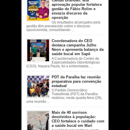
Caldas Brandão: alta
aprovação popular fortalece
gestão de Fábio Rolim e
esvazia discurso da
oposição
Os resultados alcançados pela
gestão têm prevalecido sobre o discurso
oposicionista, consolidando ...
Coordenadora do CEO
destaca campanha Julho
Neon e apresenta balanço da
saúde bucal em Sapé
A Coordenadora do Centro de
Especialidades Odontológicas
(CEO), Nayara Paula, foi a entrevistada ...
PDT da Paraíba faz reunião
preparativa para convenção
estadual
O Partido Democrático
Trabalhista (PDT) da Paraíba
realizou, nesta quarta-feira (29),
uma reunião ...
Mais de 40 sorrisos
devolvidos à população:
CEO fortalece o cuidado com
a saúde bucal em Marí