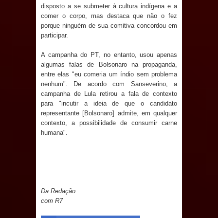
disposto a se submeter à cultura indígena e a
comer o corpo, mas destaca que não o fez
Prefeito Major Sidnei busca em
porque ninguém de sua comitiva concordou em
participar.
Brasília recursos para nova Casa de
A campanha do PT, no entanto, usou apenas
Acolhida e CRAS de Sapé
algumas falas de Bolsonaro na propaganda,
entre elas "eu comeria um índio sem problema
Denise Ribeiro toma posse no
nenhum". De acordo com Sanseverino, a
campanha de Lula retirou a fala de contexto
Diretório Nacional do PDT durante
para "incutir a ideia de que o candidato
representante [Bolsonaro] admite, em qualquer
Convenção em Brasília
contexto, a possibilidade de consumir carne
humana".
Dois Gigantes da Poesia Paraibana
inspiram a IV FEIRA LITERÁRIA DO
BREJO em Guarabira
Da Redação
com R7
Vereador Davyd Matias reúne cerca