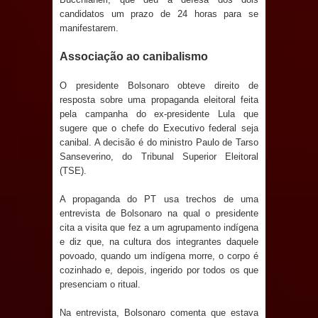
candidatos um prazo de 24 horas para se
e aquece economia para Festa de
manifestarem.
Santana
Associação ao canibalismo
Saúde Bucal: Mais de 470 próteses
O presidente Bolsonaro obteve direito de
resposta sobre uma propaganda eleitoral feita
dentárias já foram entregues pela
pela campanha do ex-presidente Lula que
sugere que o chefe do Executivo federal seja
Prefeitura de Sapé em 2026
canibal. A decisão é do ministro Paulo de Tarso
Sanseverino, do Tribunal Superior Eleitoral
Caldas Brandão: Tradicional Festa de
(TSE).
Santana 2026 será neste sábado (25)
A propaganda do PT usa trechos de uma
entrevista de Bolsonaro na qual o presidente
e deve atrair grande público
cita a visita que fez a um agrupamento indígena
e diz que, na cultura dos integrantes daquele
Nota de pesar: Câmara de Marí
povoado, quando um indígena morre, o corpo é
cozinhado e, depois, ingerido por todos os que
lamenta a morte da ex-vereadora
presenciam o ritual.
Na entrevista, Bolsonaro comenta que estava
Neta do Sindicato