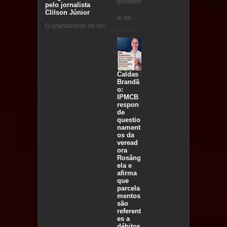
presiden
pelo jornalista
Clilson Júnior
te da ...
O apartamento de um
...
Caldas
Brandã
o:
IPMCB
respon
de
questio
nament
os da
veread
ora
Rosâng
ela e
afirma
que
parcela
mentos
são
referent
es a
débitos