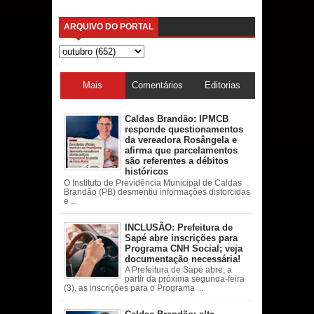
ARQUIVO DO PORTAL
Mais
Comentários
Editorias
acessadas
Caldas Brandão: IPMCB
responde questionamentos
da vereadora Rosângela e
afirma que parcelamentos
são referentes a débitos
históricos
O Instituto de Previdência Municipal de Caldas
Brandão (PB) desmentiu informações distorcidas
e ...
INCLUSÃO: Prefeitura de
Sapé abre inscrições para
Programa CNH Social; veja
documentação necessária!
A Prefeitura de Sapé abre, a
partir da próxima segunda-feira
(3), as inscrições para o Programa ...