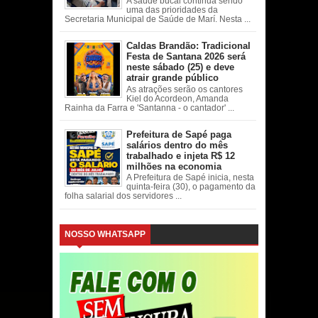
A saúde bucal continua sendo
uma das prioridades da
Secretaria Municipal de Saúde de Marí. Nesta ...
Caldas Brandão: Tradicional
Festa de Santana 2026 será
neste sábado (25) e deve
atrair grande público
As atrações serão os cantores
Kiel do Acordeon, Amanda
Rainha da Farra e 'Santanna - o cantador' ...
Prefeitura de Sapé paga
salários dentro do mês
trabalhado e injeta R$ 12
milhões na economia
A Prefeitura de Sapé inicia, nesta
quinta-feira (30), o pagamento da
folha salarial dos servidores ...
NOSSO WHATSAPP