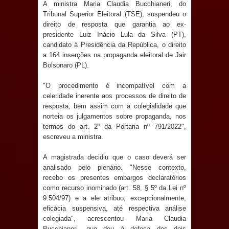
Anjos
A ministra Maria Claudia Bucchianeri, do
Tribunal Superior Eleitoral (TSE), suspendeu o
direito de resposta que garantia ao ex-
O verdadeiro oxigênio do Estado
presidente Luiz Inácio Lula da Silva (PT),
candidato à Presidência da República, o direito
Democrático de Direito – Bacharela
a 164 inserções na propaganda eleitoral de Jair
Bolsonaro (PL).
aborda de maneira inédita no mundo
"O procedimento é incompatível com a
jurídico brasileiro, temas polêmicos;
celeridade inerente aos processos de direito de
resposta, bem assim com a colegialidade que
Confira!
norteia os julgamentos sobre propaganda, nos
termos do art. 2º da Portaria nº 791/2022",
Prefeitura de Sapé promove
escreveu a ministra.
campanha Julho Neon com ações de
A magistrada decidiu que o caso deverá ser
analisado pelo plenário. "Nesse contexto,
conscientização sobre saúde bucal
recebo os presentes embargos declaratórios
como recurso inominado (art. 58, § 5º da Lei nº
Caldas Brandão: gestão municipal
9.504/97) e a ele atribuo, excepcionalmente,
eficácia suspensiva, até respectiva análise
antecipa pagamento do mês de julho
colegiada", acrescentou Maria Claudia
Bucchianeri, que deu à defesa dos dois