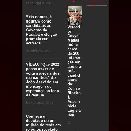
O policial militar ...
Seis nomes já
figuram como
candidatos ao
Veread
Governo da
or
Paraíba e eleição
Davyd
promete ser
Matias
acirrada
reúne
cerca
As eleições de ...
de 200
lideran
ças em
VÍDEO: “Que 2022
apoio à
possa trazer de
pré-
volta a alegria dos
candid
reencontros” diz
atura
João Azevêdo em
de
mensagem de
Denise
esperança ao lado
Ribeiro
da família
à
Assem
Nesta sexta-feira ...
bleia
Legisla
tiva
Conheça o
deputado de um
O
milhão de reais em
relógios revelado