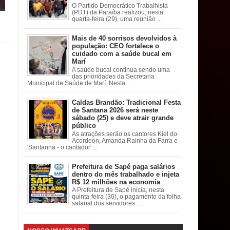
O Partido Democrático Trabalhista
(PDT) da Paraíba realizou, nesta
quarta-feira (29), uma reunião ...
Mais de 40 sorrisos devolvidos à
população: CEO fortalece o
cuidado com a saúde bucal em
Marí
A saúde bucal continua sendo uma
das prioridades da Secretaria
Municipal de Saúde de Marí. Nesta ...
Caldas Brandão: Tradicional Festa
de Santana 2026 será neste
sábado (25) e deve atrair grande
público
As atrações serão os cantores Kiel do
Acordeon, Amanda Rainha da Farra e
'Santanna - o cantador' ...
Prefeitura de Sapé paga salários
dentro do mês trabalhado e injeta
R$ 12 milhões na economia
A Prefeitura de Sapé inicia, nesta
quinta-feira (30), o pagamento da folha
salarial dos servidores ...