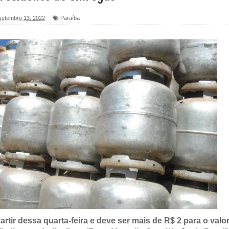
 setembro 13, 2022
Paraíba
foram entregues pela Prefeitura de Sapé em 2026
6 será neste sábado (25) e deve atrair grande público
a ex-vereadora Neta do Sindicato
s para nova Casa de Acolhida e CRAS de Sapé
 do PDT durante Convenção em Brasília
IV FEIRA LITERÁRIA DO BREJO em Guarabira
nças em apoio à pré-candidatura de Denise Ribeiro à
blica do planeta com foco na qualificação dos serviços do
rtir dessa quarta-feira e deve ser mais de R$ 2 para o valo