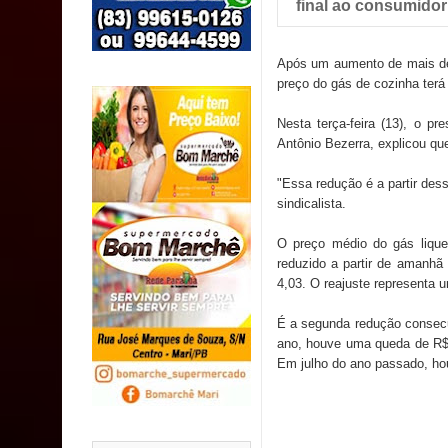
final ao consumidor"
SUS
MULUNGU: Servidora revela Perseguição na Gestão
Após um aumento de mais de R
preço do gás de cozinha terá 
população
Nesta terça-feira (13), o 
Caldas Brandão: IPMCB responde questionamento
Antônio Bezerra, explicou que
são referentes a débitos históricos
"Essa redução é a partir dess
sindicalista.
O preço médio do gás liquefe
reduzido a partir de amanhã 
4,03. O reajuste representa
É a segunda redução consecu
ano, houve uma queda de R$ 0
Em julho do ano passado, h