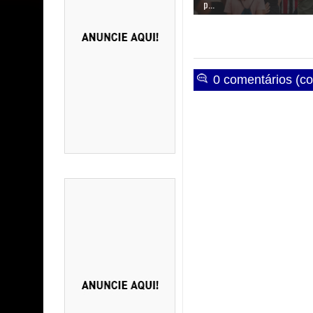
p...
0 comentários (co