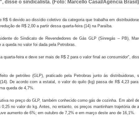
, disse o sindicalista. (Foto: Marcello Casal/Agência Brasil)
 de Daniella Ribeiro e prática repudiável revolta
$ 6 devido ao dissídio coletivo da categoria que trabalha em distribuidora
redução de R$ 2,00 a partir dessa quarta-feira (14) na Paraíba.
presidente do Sindicato de Revendedores de Gás GLP (Sinregás – PB), Mar
s da vereadora Rosângela e afirma que parcelamentos
 a queda no valor foi dada pela Petrobras.
a quarta-feira e deve ser mais de R$ 2 para o valor final ao consumidor", dis
ito de petróleo (GLP), praticado pela Petrobras junto às distribuidoras, 
(14). De acordo com a estatal, o valor do quilo (kg) passa de R$ 4,23 par
 uma queda de 4,7%.
tiva no preço do GLP, também conhecido como gás de cozinha. Em abril d
,25 no valor do kg. Antes, no entanto, os preços mantinham trajetória de a
ouve aumento de 6%; em outubro de 7,2% e em março deste ano de 16,1%.