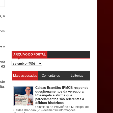
s, o
cos
se o
ARQUIVO DO PORTAL
será
a R$
Mais acessadas
Comentários
Editorias
este
lta.
Caldas Brandão: IPMCB responde
questionamentos da vereadora
Rosângela e afirma que
parcelamentos são referentes a
débitos históricos
O Instituto de Previdência Municipal de
Caldas Brandão (PB) desmentiu informações