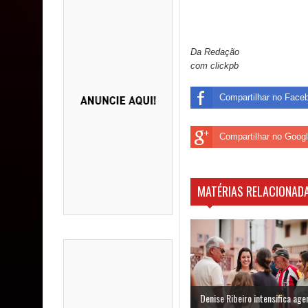
Da Redação
com clickpb
Compartilhar no Face
Compartilhar no Goog
MATÉRIAS RELACIONADA
Denise Ribeiro intensifica ag