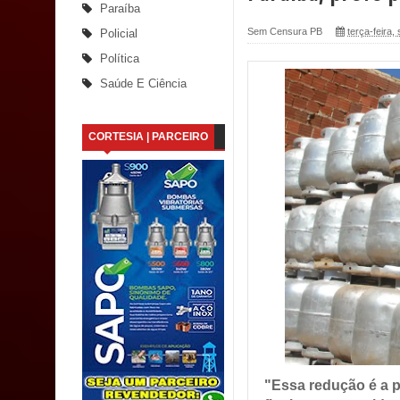
Paraíba
Santana
Sem Censura PB
terça-feira,
Policial
Política
Saúde Bucal: Mais de 470 próteses dentárias já 
Saúde E Ciência
Caldas Brandão: Tradicional Festa de Santana 202
CORTESIA | PARCEIRO
Nota de pesar: Câmara de Marí lamenta a morte d
Prefeito Major Sidnei busca em Brasília recurso
Denise Ribeiro toma posse no Diretório Nacional
Dois Gigantes da Poesia Paraibana inspiram a 
Vereador Davyd Matias reúne cerca de 200 lidera
Assembleia Legislativa
Mari marca presença no maior evento de saúde pú
"Essa redução é a pa