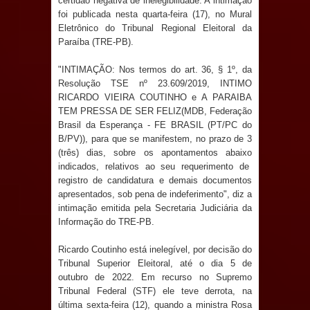
certidão negativa de inelegibilidade. A intimação
Anjos
foi publicada nesta quarta-feira (17), no Mural
Eletrônico do Tribunal Regional Eleitoral da
O verdadeiro oxigênio do Estado
Paraíba (TRE-PB).
Democrático de Direito – Bacharela
"INTIMAÇÃO: Nos termos do art. 36, § 1º, da
Resolução TSE nº 23.609/2019, INTIMO
aborda de maneira inédita no mundo
RICARDO VIEIRA COUTINHO e A PARAIBA
TEM PRESSA DE SER FELIZ(MDB, Federação
jurídico brasileiro, temas polêmicos;
Brasil da Esperança - FE BRASIL (PT/PC do
B/PV)), para que se manifestem, no prazo de 3
Confira!
(três) dias, sobre os apontamentos abaixo
indicados, relativos ao seu requerimento de
Prefeitura de Sapé promove
registro de candidatura e demais documentos
apresentados, sob pena de indeferimento", diz a
intimação emitida pela Secretaria Judiciária da
campanha Julho Neon com ações de
Informação do TRE-PB.
conscientização sobre saúde bucal
Ricardo Coutinho está inelegível, por decisão do
Tribunal Superior Eleitoral, até o dia 5 de
Caldas Brandão: gestão municipal
outubro de 2022. Em recurso no Supremo
Tribunal Federal (STF) ele teve derrota, na
antecipa pagamento do mês de julho
última sexta-feira (12), quando a ministra Rosa