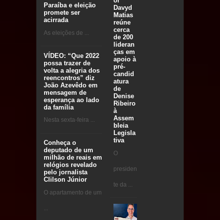
or
Paraíba e eleição
Davyd
promete ser
Matias
acirrada
reúne
cerca
As eleições de ...
de 200
lideran
ças em
VÍDEO: “Que 2022
apoio à
possa trazer de
pré-
volta a alegria dos
candid
reencontros” diz
atura
João Azevêdo em
de
mensagem de
Denise
esperança ao lado
Ribeiro
da família
à
Assem
Nesta sexta-feira ...
bleia
Legisla
tiva
Conheça o
deputado de um
O
milhão de reais em
relógios revelado
presiden
pelo jornalista
Clilson Júnior
te da ...
O apartamento de um
...