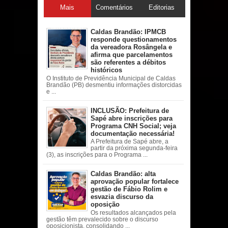
Mais
Comentários
Editorias
acessadas
Caldas Brandão: IPMCB
responde questionamentos
da vereadora Rosângela e
afirma que parcelamentos
são referentes a débitos
históricos
O Instituto de Previdência Municipal de Caldas
Brandão (PB) desmentiu informações distorcidas
e ...
INCLUSÃO: Prefeitura de
Sapé abre inscrições para
Programa CNH Social; veja
documentação necessária!
A Prefeitura de Sapé abre, a
partir da próxima segunda-feira
(3), as inscrições para o Programa ...
Caldas Brandão: alta
aprovação popular fortalece
gestão de Fábio Rolim e
esvazia discurso da
oposição
Os resultados alcançados pela
gestão têm prevalecido sobre o discurso
oposicionista, consolidando ...