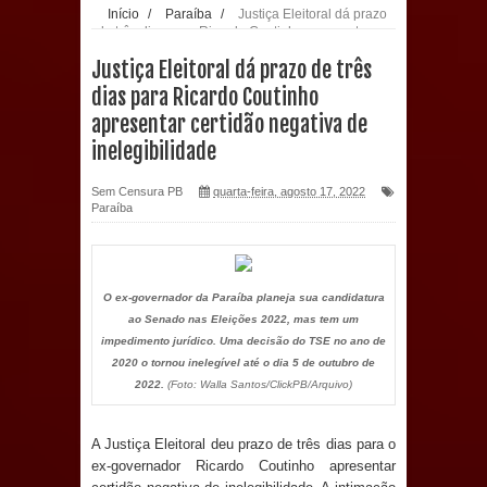
Início
/
Paraíba
/
Justiça Eleitoral dá prazo
de três dias para Ricardo Coutinho apresentar
população: CEO fortalece o cuidado
certidão negativa de inelegibilidade
Justiça Eleitoral dá prazo de três
com a saúde bucal em Marí
dias para Ricardo Coutinho
apresentar certidão negativa de
PDT da Paraíba faz reunião
inelegibilidade
preparativa para convenção estadual
Sem Censura PB
quarta-feira, agosto 17, 2022
Paraíba
Prefeitura de Sapé paga salários
dentro do mês trabalhado e injeta R$
O ex-governador da Paraíba planeja sua candidatura
12 milhões na economia
ao Senado nas Eleições 2022, mas tem um
impedimento jurídico. Uma decisão do TSE no ano de
Prefeitura de Sapé desenvolve ações
2020 o tornou inelegível até o dia 5 de outubro de
2022.
(Foto: Walla Santos/ClickPB/Arquivo)
para preservar tamarindeiro e
A Justiça Eleitoral deu prazo de três dias para o
revitalizar Memorial Augusto dos
ex-governador Ricardo Coutinho apresentar