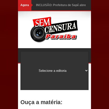
Agora
INCLUSÃO: Prefeitura de Sapé abre
inscrições para Programa CNH
Social; veja documentação
necessária!
Caldas Brandão: alta aprovação
popular fortalece gestão de Fábio
Rolim e esvazia discurso da oposição
Coordenadora do CEO destaca
campanha Julho Neon e apresenta
balanço da saúde bucal em Sapé
Ouça a matéria:
Mais de 40 sorrisos devolvidos à