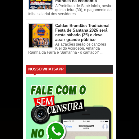
milhões na economia
A Prefeitura de Sapé inicia, nesta
quinta-feira (30), o pagamento da
folha salarial dos servidores ...
Caldas Brandão: Tradicional
Festa de Santana 2026 será
neste sábado (25) e deve
atrair grande público
As atrações serão os cantores
Kiel do Acordeon, Amanda
Rainha da Farra e 'Santanna - o cantador' ...
NOSSO WHATSAPP