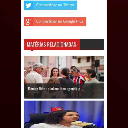
de 200 lideranças em apoio à pré-
Compartilhar no Twitter
candidatura de Denise Ribeiro à
Compartilhar no Google Plus
Assembleia Legislativa
Mari marca presença no maior
MATÉRIAS RELACIONADAS:
evento de saúde pública do planeta
com foco na qualificação dos
serviços do SUS
MULUNGU: Servidora revela
Denise Ribeiro intensifica agenda p...
Perseguição na Gestão de Daniella
Ribeiro e prática repudiável revolta
população