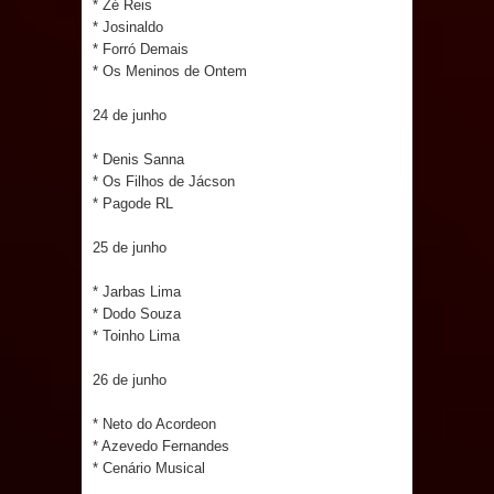
* Zé Reis
Caldas Brandão: IPMCB responde
* Josinaldo
* Forró Demais
questionamentos da vereadora
* Os Meninos de Ontem
24 de junho
Rosângela e afirma que
* Denis Sanna
parcelamentos são referentes a
* Os Filhos de Jácson
* Pagode RL
débitos históricos
25 de junho
* Jarbas Lima
* Dodo Souza
* Toinho Lima
26 de junho
* Neto do Acordeon
* Azevedo Fernandes
* Cenário Musical