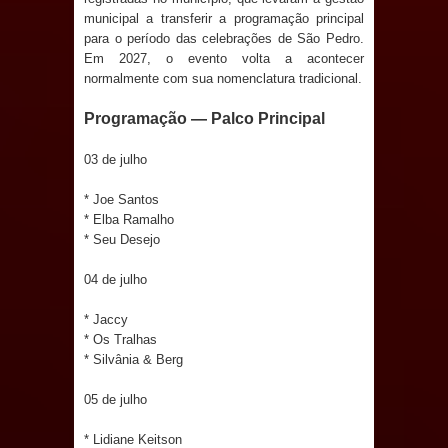
municipal a transferir a programação principal
Prefeito Major Sidnei busca em
para o período das celebrações de São Pedro.
Em 2027, o evento volta a acontecer
Brasília recursos para nova Casa de
normalmente com sua nomenclatura tradicional.
Programação — Palco Principal
Acolhida e CRAS de Sapé
03 de julho
Denise Ribeiro toma posse no
* Joe Santos
Diretório Nacional do PDT durante
* Elba Ramalho
* Seu Desejo
Convenção em Brasília
04 de julho
Dois Gigantes da Poesia Paraibana
* Jaccy
inspiram a IV FEIRA LITERÁRIA DO
* Os Tralhas
* Silvânia & Berg
BREJO em Guarabira
05 de julho
Vereador Davyd Matias reúne cerca
* Lidiane Keitson