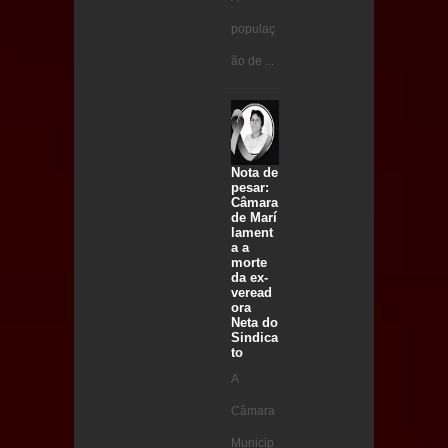
populaç
ão de ...
Nota de
pesar:
Câmara
de Marí
lament
a a
morte
da ex-
veread
ora
Neta do
Sindica
to
A
Câmara
Municip