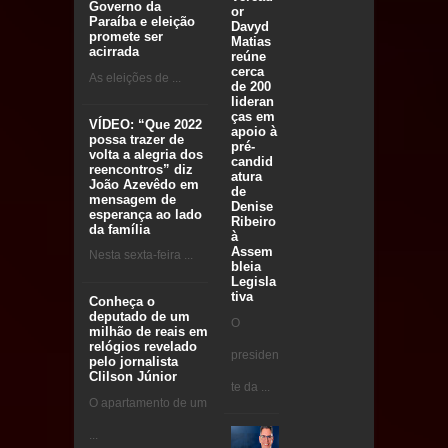
Governo da
or
Paraíba e eleição
Davyd
promete ser
Matias
acirrada
reúne
cerca
As eleições de ...
de 200
lideran
ças em
VÍDEO: “Que 2022
apoio à
possa trazer de
pré-
volta a alegria dos
candid
reencontros” diz
atura
João Azevêdo em
de
mensagem de
Denise
esperança ao lado
Ribeiro
da família
à
Assem
Nesta sexta-feira ...
bleia
Legisla
tiva
Conheça o
deputado de um
O
milhão de reais em
relógios revelado
presiden
pelo jornalista
Clilson Júnior
te da ...
O apartamento de um
...