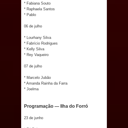
de 200 lideranças em apoio à pré-
* Fabiana Souto
* Raphaela Santos
candidatura de Denise Ribeiro à
* Pablo
Assembleia Legislativa
06 de julho
* Lourhany Silva
Mari marca presença no maior
* Fabrício Rodrigues
* Kelly Silva
evento de saúde pública do planeta
* Rey Vaqueiro
com foco na qualificação dos
07 de julho
serviços do SUS
* Marcelo Jubão
* Amanda Rainha da Farra
MULUNGU: Servidora revela
* Joelma
Perseguição na Gestão de Daniella
Programação — Ilha do Forró
Ribeiro e prática repudiável revolta
23 de junho
população