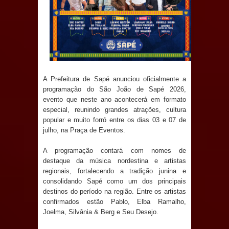
Anjos
O verdadeiro oxigênio do Estado
Democrático de Direito – Bacharela
aborda de maneira inédita no mundo
A Prefeitura de Sapé anunciou oficialmente a
programação do São João de Sapé 2026,
jurídico brasileiro, temas polêmicos;
evento que neste ano acontecerá em formato
especial, reunindo grandes atrações, cultura
Confira!
popular e muito forró entre os dias 03 e 07 de
julho, na Praça de Eventos.
Prefeitura de Sapé promove
A programação contará com nomes de
campanha Julho Neon com ações de
destaque da música nordestina e artistas
regionais, fortalecendo a tradição junina e
conscientização sobre saúde bucal
consolidando Sapé como um dos principais
destinos do período na região. Entre os artistas
Caldas Brandão: gestão municipal
confirmados estão Pablo, Elba Ramalho,
Joelma, Silvânia & Berg e Seu Desejo.
antecipa pagamento do mês de julho