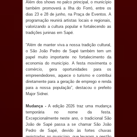
Além dos shows no palco principal, o município
e aquece economia para Festa de
também promoverá a Ilha do Forró, entre os
dias 23 e 28 de junho, na Praça de Eventos. A
Santana
programação reunirá artistas locais e regionais,
valorizando a cultura popular e fortalecendo as
Saúde Bucal: Mais de 470 próteses
tradições juninas em Sapé.
“Além de manter viva a nossa tradição cultural,
dentárias já foram entregues pela
o São João Pedro de Sapé também tem um
papel muito importante no fortalecimento da
Prefeitura de Sapé em 2026
economia do município. A festa movimenta o
comércio, gera oportunidades para os
Caldas Brandão: Tradicional Festa de
empreendedores, aquece o turismo e contribui
diretamente para a geração de emprego e renda
Santana 2026 será neste sábado (25)
para a nossa população”, destacou o prefeito
Major Sidnei.
e deve atrair grande público
Mudança -
A edição 2026 traz uma mudança
Nota de pesar: Câmara de Marí
temporária no nome da festa.
Excepcionalmente neste ano, o tradicional São
lamenta a morte da ex-vereadora
João de Sapé passa a se chamar São João
Pedro de Sapé, devido às fortes chuvas
Neta do Sindicato
registradas no município, que levaram a gestão