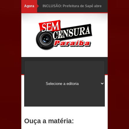
Agora
INCLUSÃO: Prefeitura de Sapé abre
inscrições para Programa CNH
Social; veja documentação
necessária!
Caldas Brandão: alta aprovação
popular fortalece gestão de Fábio
Rolim e esvazia discurso da oposição
Coordenadora do CEO destaca
campanha Julho Neon e apresenta
balanço da saúde bucal em Sapé
Ouça a matéria:
Mais de 40 sorrisos devolvidos à