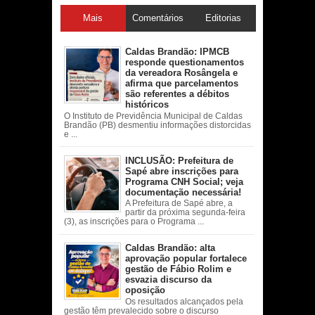
Mais
Comentários
Editorias
acessadas
Caldas Brandão: IPMCB
responde questionamentos
da vereadora Rosângela e
afirma que parcelamentos
são referentes a débitos
históricos
O Instituto de Previdência Municipal de Caldas
Brandão (PB) desmentiu informações distorcidas
e ...
INCLUSÃO: Prefeitura de
Sapé abre inscrições para
Programa CNH Social; veja
documentação necessária!
A Prefeitura de Sapé abre, a
partir da próxima segunda-feira
(3), as inscrições para o Programa ...
Caldas Brandão: alta
aprovação popular fortalece
gestão de Fábio Rolim e
esvazia discurso da
oposição
Os resultados alcançados pela
gestão têm prevalecido sobre o discurso