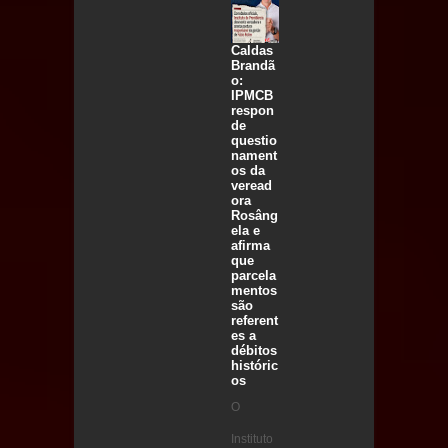
Caldas
Brandã
o:
IPMCB
respon
de
questio
nament
os da
veread
ora
Rosâng
ela e
afirma
que
parcela
mentos
são
referent
es a
débitos
históric
os
O
Instituto