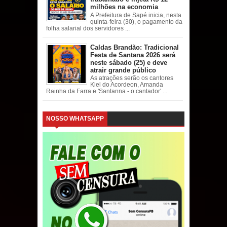
milhões na economia
A Prefeitura de Sapé inicia, nesta
quinta-feira (30), o pagamento da
folha salarial dos servidores ...
Caldas Brandão: Tradicional
Festa de Santana 2026 será
neste sábado (25) e deve
atrair grande público
As atrações serão os cantores
Kiel do Acordeon, Amanda
Rainha da Farra e 'Santanna - o cantador' ...
NOSSO WHATSAPP