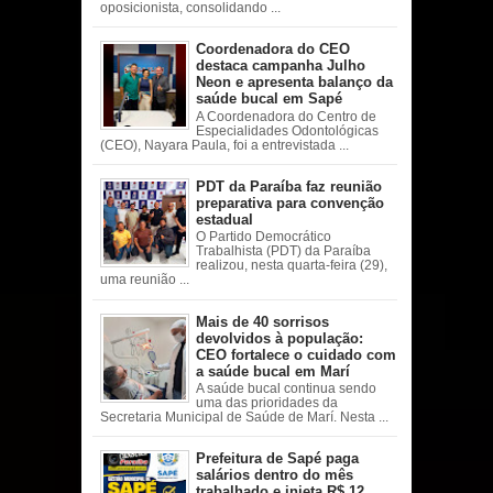
oposicionista, consolidando ...
Coordenadora do CEO
destaca campanha Julho
Neon e apresenta balanço da
saúde bucal em Sapé
A Coordenadora do Centro de
Especialidades Odontológicas
(CEO), Nayara Paula, foi a entrevistada ...
PDT da Paraíba faz reunião
preparativa para convenção
estadual
O Partido Democrático
Trabalhista (PDT) da Paraíba
realizou, nesta quarta-feira (29),
uma reunião ...
Mais de 40 sorrisos
devolvidos à população:
CEO fortalece o cuidado com
a saúde bucal em Marí
A saúde bucal continua sendo
uma das prioridades da
Secretaria Municipal de Saúde de Marí. Nesta ...
Prefeitura de Sapé paga
salários dentro do mês
trabalhado e injeta R$ 12