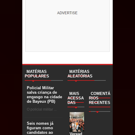
MATÉRIAS
MATÉRIAS
POPULARES
ALEATÓRIAS
Policial Militar
salva criança de
MAIS
COMENTÁ
engasgo na cidade
ACESSA
RIOS
de Bayeux (PB)
DAS
RECENTES
O policial militar ...
Seis nomes já
figuram como
candidatos ao
Veread