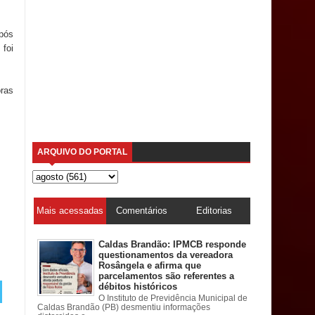
pós
 foi
oras
ARQUIVO DO PORTAL
Mais acessadas
Comentários
Editorias
Caldas Brandão: IPMCB responde
questionamentos da vereadora
Rosângela e afirma que
parcelamentos são referentes a
débitos históricos
O Instituto de Previdência Municipal de
Caldas Brandão (PB) desmentiu informações