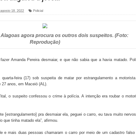
, agosto 18, 2022
Policial
foram entregues pela Prefeitura de Sapé em 2026
de Alagoas agora procura os outros dois suspeitos. (Foto:
6 será neste sábado (25) e deve atrair grande público
Reprodução)
a ex-vereadora Neta do Sindicato
a fazer Amanda Pereira desmaiar, e que não sabia que a havia matado. Pol
s para nova Casa de Acolhida e CRAS de Sapé
 do PDT durante Convenção em Brasília
uarta-feira (17) sob suspeita de matar por estrangulamento a motorista
e 27 anos, em Maceió (AL).
IV FEIRA LITERÁRIA DO BREJO em Guarabira
tal, o suspeito confessou o crime à polícia. A intenção era roubar o motor
nças em apoio à pré-candidatura de Denise Ribeiro à
.
te [estrangulamento] pra desmaiar ela, peguei o carro, eu tava muito nervo
do que tinha matado ela”, afirmou.
blica do planeta com foco na qualificação dos serviços do
ele e mais duas pessoas chamaram o carro por meio de um cadastro falso