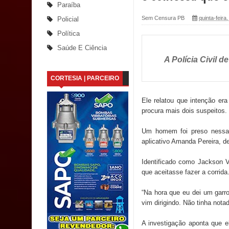
Paraíba
Santana
Sem Censura PB
quinta-feira
Policial
Política
Saúde Bucal: Mais de 470 próteses dentárias já 
Saúde E Ciência
A Polícia Civil 
Caldas Brandão: Tradicional Festa de Santana 202
CORTESIA | PARCEIRO
Nota de pesar: Câmara de Marí lamenta a morte d
Ele relatou que intenção er
Prefeito Major Sidnei busca em Brasília recurso
procura mais dois suspeitos.
Denise Ribeiro toma posse no Diretório Nacional
Um homem foi preso nessa q
aplicativo Amanda Pereira, d
Dois Gigantes da Poesia Paraibana inspiram a 
Identificado como Jackson Vi
Vereador Davyd Matias reúne cerca de 200 lidera
que aceitasse fazer a corrida
Assembleia Legislativa
“Na hora que eu dei um garro
vim dirigindo. Não tinha nota
Mari marca presença no maior evento de saúde pú
A investigação aponta que 