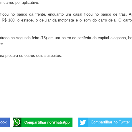
 carros por aplicativo.
 ficou no banco da frente, enquanto um casal ficou no banco de trás. A
 de Daniella Ribeiro e prática repudiável revolta
 R$ 180, o estepe, o celular da motorista e o som do carro dela. O carro
.
rado na segunda-feira (15) em um bairro da periferia da capital alagoana, h
s da vereadora Rosângela e afirma que parcelamentos
er.
ora procura os outros dois suspeitos.
book
Compartilhar no Twitter