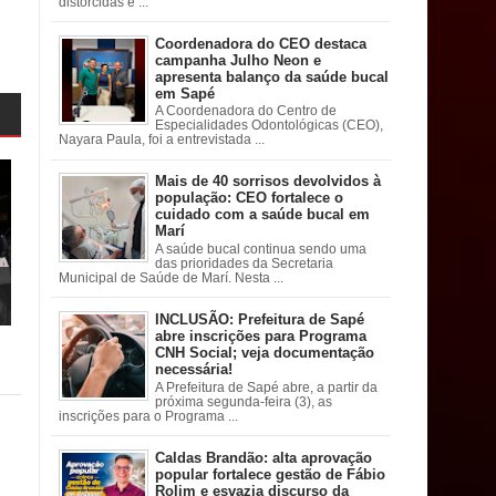
distorcidas e ...
Coordenadora do CEO destaca
campanha Julho Neon e
apresenta balanço da saúde bucal
em Sapé
A Coordenadora do Centro de
Especialidades Odontológicas (CEO),
Nayara Paula, foi a entrevistada ...
Mais de 40 sorrisos devolvidos à
população: CEO fortalece o
cuidado com a saúde bucal em
Marí
A saúde bucal continua sendo uma
das prioridades da Secretaria
Municipal de Saúde de Marí. Nesta ...
INCLUSÃO: Prefeitura de Sapé
abre inscrições para Programa
CNH Social; veja documentação
necessária!
A Prefeitura de Sapé abre, a partir da
próxima segunda-feira (3), as
inscrições para o Programa ...
Caldas Brandão: alta aprovação
popular fortalece gestão de Fábio
Rolim e esvazia discurso da