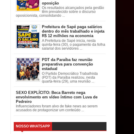
oposição
Os resultados alcançados pela gestão
têm prevalecido sobre o discurso
oposicionista, consolidando ...
Prefeitura de Sapé paga salários
dentro do mês trabalhado e injeta
R$ 12 milhões na economia
A Prefeitura de Sapé inicia, nesta
quinta-feira (30), o pagamento da folha
salarial dos servidores ...
PDT da Paraíba faz reunião
preparativa para convenção
estadual
O Partido Democrático Trabalhista
(PDT) da Paraíba realizou, nesta
quarta-feira (29), uma reunião ...
SEXO EXPLÍCITO: Beca Barreto nega
envolvimento em vídeo íntimo com Luva de
Pedreiro
Influenciadores foram alvo de fake news ao serem
acusados de protagonizar um conteúdo ...
NOSSO WHATSAPP