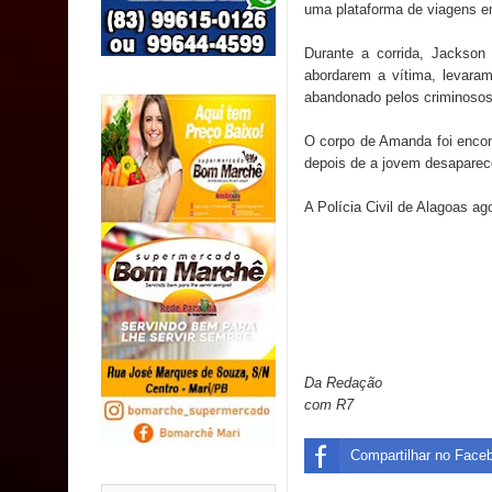
SUS
uma plataforma de viagens em
Durante a corrida, Jackson
MULUNGU: Servidora revela Perseguição na Gestão
abordarem a vítima, levaram
abandonado pelos criminosos
população
O corpo de Amanda foi encont
Caldas Brandão: IPMCB responde questionamento
depois de a jovem desaparec
são referentes a débitos históricos
A Polícia Civil de Alagoas ag
Da Redação
com R7
Compartilhar no Face