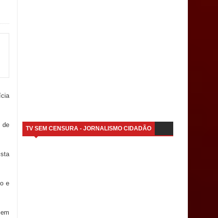
ícia
 de
TV SEM CENSURA - JORNALISMO CIDADÃO
ista
so e
 em