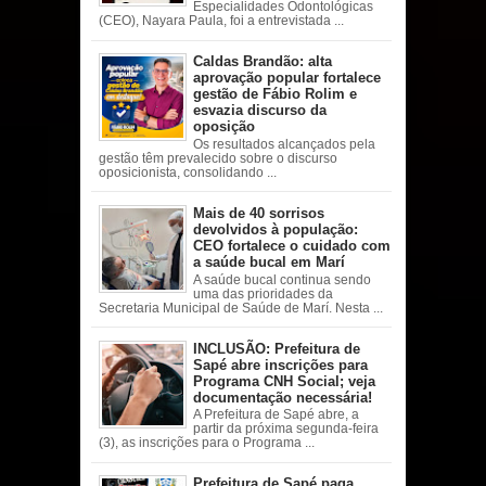
Especialidades Odontológicas
(CEO), Nayara Paula, foi a entrevistada ...
Caldas Brandão: alta
aprovação popular fortalece
gestão de Fábio Rolim e
esvazia discurso da
oposição
Os resultados alcançados pela
gestão têm prevalecido sobre o discurso
oposicionista, consolidando ...
Mais de 40 sorrisos
devolvidos à população:
CEO fortalece o cuidado com
a saúde bucal em Marí
A saúde bucal continua sendo
uma das prioridades da
Secretaria Municipal de Saúde de Marí. Nesta ...
INCLUSÃO: Prefeitura de
Sapé abre inscrições para
Programa CNH Social; veja
documentação necessária!
A Prefeitura de Sapé abre, a
partir da próxima segunda-feira
(3), as inscrições para o Programa ...
Prefeitura de Sapé paga