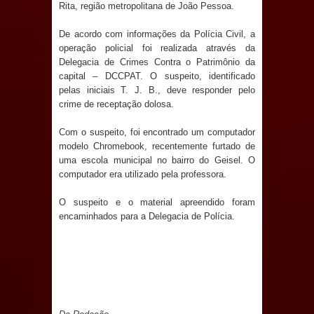
Anjos
Rita, região metropolitana de João Pessoa.
De acordo com informações da Polícia Civil, a
O verdadeiro oxigênio do Estado
operação policial foi realizada através da
Delegacia de Crimes Contra o Patrimônio da
Democrático de Direito – Bacharela
capital – DCCPAT. O suspeito, identificado
pelas iniciais T. J. B., deve responder pelo
aborda de maneira inédita no mundo
crime de receptação dolosa.
jurídico brasileiro, temas polêmicos;
Com o suspeito, foi encontrado um computador
modelo Chromebook, recentemente furtado de
Confira!
uma escola municipal no bairro do Geisel. O
computador era utilizado pela professora.
Prefeitura de Sapé promove
O suspeito e o material apreendido foram
campanha Julho Neon com ações de
encaminhados para a Delegacia de Polícia.
conscientização sobre saúde bucal
Caldas Brandão: gestão municipal
antecipa pagamento do mês de julho