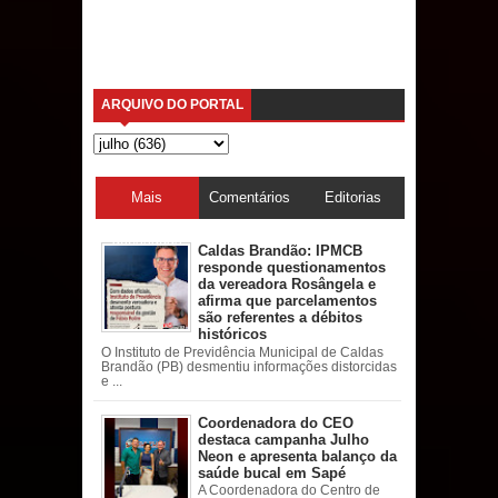
ARQUIVO DO PORTAL
Mais
Comentários
Editorias
acessadas
Caldas Brandão: IPMCB
responde questionamentos
da vereadora Rosângela e
afirma que parcelamentos
são referentes a débitos
históricos
O Instituto de Previdência Municipal de Caldas
Brandão (PB) desmentiu informações distorcidas
e ...
Coordenadora do CEO
destaca campanha Julho
Neon e apresenta balanço da
saúde bucal em Sapé
A Coordenadora do Centro de