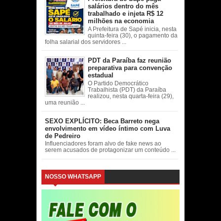
salários dentro do mês
trabalhado e injeta R$ 12
milhões na economia
A Prefeitura de Sapé inicia, nesta
quinta-feira (30), o pagamento da
folha salarial dos servidores ...
PDT da Paraíba faz reunião
preparativa para convenção
estadual
O Partido Democrático
Trabalhista (PDT) da Paraíba
realizou, nesta quarta-feira (29),
uma reunião ...
SEXO EXPLÍCITO: Beca Barreto nega
envolvimento em vídeo íntimo com Luva
de Pedreiro
Influenciadores foram alvo de fake news ao
serem acusados de protagonizar um conteúdo ...
NOSSO WHATSAPP