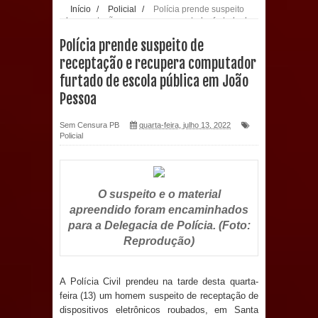
Início
/
Policial
/
Polícia prende suspeito
de receptação e recupera computador furtado de
população: CEO fortalece o cuidado
escola pública em João Pessoa
Polícia prende suspeito de
com a saúde bucal em Marí
receptação e recupera computador
furtado de escola pública em João
PDT da Paraíba faz reunião
Pessoa
preparativa para convenção estadual
Sem Censura PB
quarta-feira, julho 13, 2022
Policial
Prefeitura de Sapé paga salários
dentro do mês trabalhado e injeta R$
O suspeito e o material
12 milhões na economia
apreendido foram encaminhados
para a Delegacia de Polícia. (Foto:
Prefeitura de Sapé desenvolve ações
Reprodução)
para preservar tamarindeiro e
A Polícia Civil prendeu na tarde desta quarta-
revitalizar Memorial Augusto dos
feira (13) um homem suspeito de receptação de
dispositivos eletrônicos roubados, em Santa