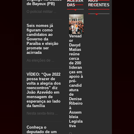
ACESSA
RIOS
de Bayeux (PB)
DAS
RECENTES
O policial militar ...
Seis nomes já
figuram como
candidatos ao
Veread
Governo da
or
Paraíba e eleição
Davyd
promete ser
Matias
acirrada
reúne
cerca
As eleições de ...
de 200
lideran
ças em
VÍDEO: “Que 2022
apoio à
possa trazer de
pré-
volta a alegria dos
candid
reencontros” diz
atura
João Azevêdo em
de
mensagem de
Denise
esperança ao lado
Ribeiro
da família
à
Assem
Nesta sexta-feira ...
bleia
Legisla
tiva
Conheça o
deputado de um
O