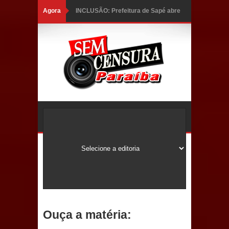
Agora
INCLUSÃO: Prefeitura de Sapé abre
inscrições para Programa CNH
Social; veja documentação
necessária!
Caldas Brandão: alta aprovação
popular fortalece gestão de Fábio
Rolim e esvazia discurso da oposição
Coordenadora do CEO destaca
campanha Julho Neon e apresenta
balanço da saúde bucal em Sapé
Ouça a matéria:
Mais de 40 sorrisos devolvidos à