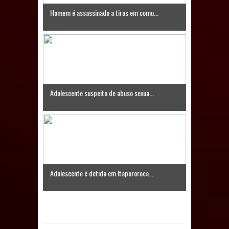
Homem é assassinado a tiros em comu...
Prefeito Major Sidnei busca em
Brasília recursos para nova Casa de
Acolhida e CRAS de Sapé
Denise Ribeiro toma posse no
Adolescente suspeito de abuso sexua...
Diretório Nacional do PDT durante
Convenção em Brasília
Dois Gigantes da Poesia Paraibana
inspiram a IV FEIRA LITERÁRIA DO
Adolescente é detida em Itapororoca...
BREJO em Guarabira
Vereador Davyd Matias reúne cerca