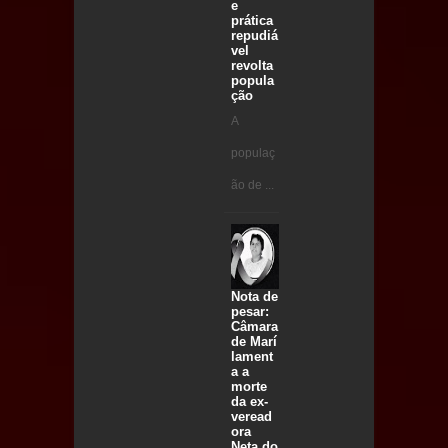
e
prática
repudiá
vel
revolta
popula
ção
A
populaç
ão de ...
Nota de
pesar:
Câmara
de Marí
lament
a a
morte
da ex-
veread
ora
Neta do