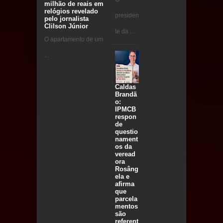
milhão de reais em
relógios revelado
presiden
pelo jornalista
Clilson Júnior
te da ...
O apartamento de um
...
Caldas
Brandã
o:
IPMCB
respon
de
questio
nament
os da
veread
ora
Rosâng
ela e
afirma
que
parcela
mentos
são
referent