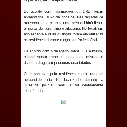
Figueiredo, em Campina Grande.
campanha Julho Neon com ações de
De acordo com informações da DRE, foram
conscientização sobre saúde bucal
apreendidos 10 kg de cocaína, três tabletes de
maconha, uma pistola, uma prensa hidráulica e
Caldas Brandão: gestão municipal
ampolas de adrenalina e xilocaína. No local, um
adolescente e duas crianças foram encontradas
antecipa pagamento do mês de julho
na residência durante a ação da Polícia Civil.
e aquece economia para Festa de
De acordo com o delegado Jorge Luís Almeida,
o local servia como um ponto para misturar e
Santana
dividir a droga em pequenas quantidades.
Saúde Bucal: Mais de 470 próteses
O responsável pela residência e pelo material
apreendido não foi localizado durante a
investida policial, mas já foi devidamente
dentárias já foram entregues pela
identificado.
Prefeitura de Sapé em 2026
Caldas Brandão: Tradicional Festa de
Santana 2026 será neste sábado (25)