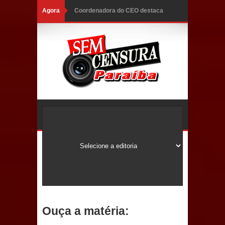
Agora
Coordenadora do CEO destaca
campanha Julho Neon e apresenta
balanço da saúde bucal em Sapé
Mais de 40 sorrisos devolvidos à
população: CEO fortalece o cuidado
com a saúde bucal em Marí
PDT da Paraíba faz reunião
preparativa para convenção estadual
Prefeitura de Sapé paga salários
dentro do mês trabalhado e injeta R$
Ouça a matéria:
12 milhões na economia