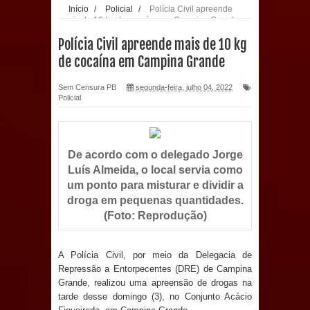
Início
/
Policial
/
Polícia Civil apreende
mais de 10 kg de cocaína em Campina Grande
Prefeitura de Sapé desenvolve ações
Polícia Civil apreende mais de 10 kg
para preservar tamarindeiro e
de cocaína em Campina Grande
revitalizar Memorial Augusto dos
Sem Censura PB
segunda-feira, julho 04, 2022
Policial
Anjos
O verdadeiro oxigênio do Estado
De acordo com o delegado Jorge
Luís Almeida, o local servia como
Democrático de Direito – Bacharela
um ponto para misturar e dividir a
aborda de maneira inédita no mundo
droga em pequenas quantidades.
(Foto: Reprodução)
jurídico brasileiro, temas polêmicos;
A Polícia Civil, por meio da Delegacia de
Confira!
Repressão a Entorpecentes (DRE) de Campina
Grande, realizou uma apreensão de drogas na
Prefeitura de Sapé promove
tarde desse domingo (3), no Conjunto Acácio