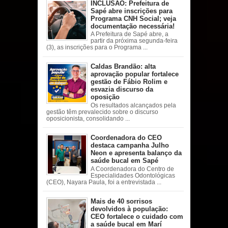
INCLUSÃO: Prefeitura de
Sapé abre inscrições para
Programa CNH Social; veja
documentação necessária!
A Prefeitura de Sapé abre, a
partir da próxima segunda-feira
(3), as inscrições para o Programa ...
Caldas Brandão: alta
aprovação popular fortalece
gestão de Fábio Rolim e
esvazia discurso da
oposição
Os resultados alcançados pela
gestão têm prevalecido sobre o discurso
oposicionista, consolidando ...
Coordenadora do CEO
destaca campanha Julho
Neon e apresenta balanço da
saúde bucal em Sapé
A Coordenadora do Centro de
Especialidades Odontológicas
(CEO), Nayara Paula, foi a entrevistada ...
Mais de 40 sorrisos
devolvidos à população:
CEO fortalece o cuidado com
a saúde bucal em Marí