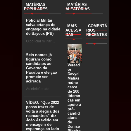
MATÉRIAS
MATÉRIAS
POPULARES
ALEATÓRIAS
Policial Militar
salva criança de
MAIS
COMENTÁ
engasgo na cidade
ACESSA
RIOS
de Bayeux (PB)
DAS
RECENTES
O policial militar ...
Seis nomes já
figuram como
candidatos ao
Veread
Governo da
or
Paraíba e eleição
Davyd
promete ser
Matias
acirrada
reúne
cerca
As eleições de ...
de 200
lideran
ças em
VÍDEO: “Que 2022
apoio à
possa trazer de
pré-
volta a alegria dos
candid
reencontros” diz
atura
João Azevêdo em
de
mensagem de
Denise
esperança ao lado
Ribeiro