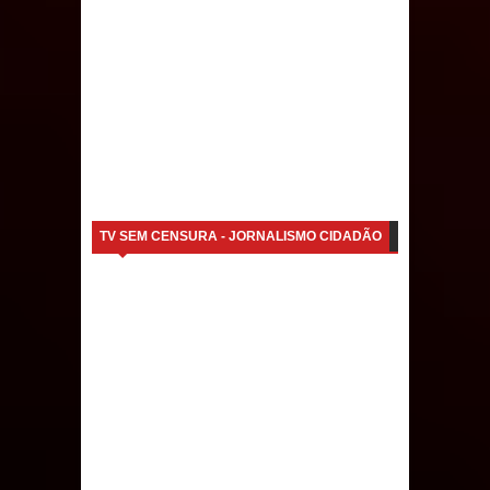
Social; veja documentação
necessária!
Caldas Brandão: alta aprovação
popular fortalece gestão de Fábio
Rolim e esvazia discurso da oposição
TV SEM CENSURA - JORNALISMO CIDADÃO