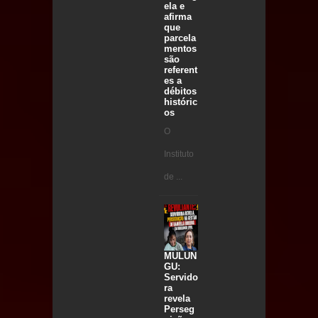
ela e
afirma
que
parcela
mentos
são
referent
es a
débitos
históric
os
O
Instituto
de ...
MULUN
GU:
Servido
ra
revela
Perseg