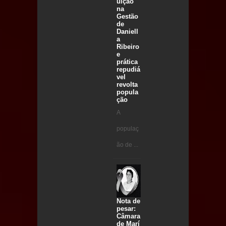
uição
na
Gestão
de
Daniell
a
Ribeiro
e
prática
repudiá
vel
revolta
popula
ção
A
populaç
ão de ...
Nota de
pesar:
Câmara
de Marí