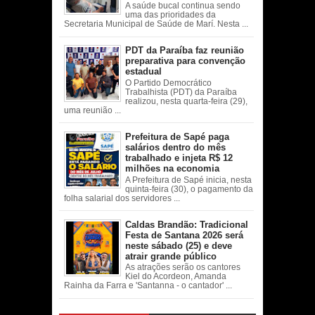
A saúde bucal continua sendo
uma das prioridades da
Secretaria Municipal de Saúde de Marí. Nesta ...
PDT da Paraíba faz reunião
preparativa para convenção
estadual
O Partido Democrático
Trabalhista (PDT) da Paraíba
realizou, nesta quarta-feira (29),
uma reunião ...
Prefeitura de Sapé paga
salários dentro do mês
trabalhado e injeta R$ 12
milhões na economia
A Prefeitura de Sapé inicia, nesta
quinta-feira (30), o pagamento da
folha salarial dos servidores ...
Caldas Brandão: Tradicional
Festa de Santana 2026 será
neste sábado (25) e deve
atrair grande público
As atrações serão os cantores
Kiel do Acordeon, Amanda
Rainha da Farra e 'Santanna - o cantador' ...