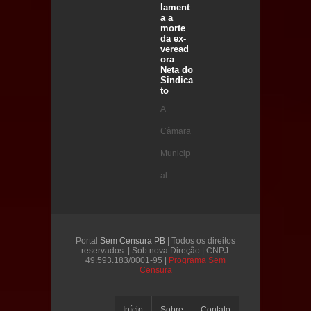
lament
a a
morte
da ex-
veread
ora
Neta do
Sindica
to
A
Câmara
Municip
al ...
Portal
Sem Censura PB
| Todos os direitos
reservados. | Sob nova Direção | CNPJ:
49.593.183/0001-95 |
Programa Sem
Censura
Início
Sobre
Contato