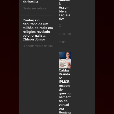
da família
à
Assem
Nesta sexta-feira ...
bleia
Legisla
tiva
Conheça o
deputado de um
O
milhão de reais em
relógios revelado
presiden
pelo jornalista
Clilson Júnior
te da ...
O apartamento de um
...
Caldas
Brandã
o:
IPMCB
respon
de
questio
nament
os da
veread
ora
Rosâng