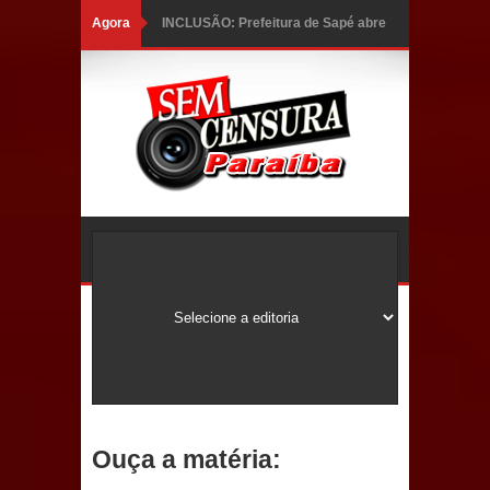
Agora
INCLUSÃO: Prefeitura de Sapé abre
inscrições para Programa CNH
Social; veja documentação
necessária!
Caldas Brandão: alta aprovação
popular fortalece gestão de Fábio
Rolim e esvazia discurso da oposição
Coordenadora do CEO destaca
campanha Julho Neon e apresenta
balanço da saúde bucal em Sapé
Ouça a matéria:
Mais de 40 sorrisos devolvidos à