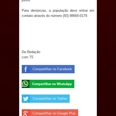
junho.
Prefeito Major Sidnei busca em
Para denúncias, a população deve entrar em
contato através do número (83) 98665-0179.
Brasília recursos para nova Casa de
Acolhida e CRAS de Sapé
Denise Ribeiro toma posse no
Da Redação
Diretório Nacional do PDT durante
com T5
Convenção em Brasília
Compartilhar no Facebook
Dois Gigantes da Poesia Paraibana
inspiram a IV FEIRA LITERÁRIA DO
BREJO em Guarabira
Compartilhar no Twitter
Vereador Davyd Matias reúne cerca
Compartilhar no Google Plus