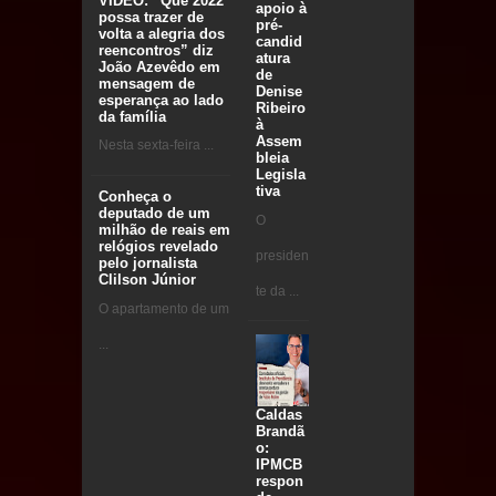
VÍDEO: “Que 2022
apoio à
possa trazer de
pré-
volta a alegria dos
candid
reencontros” diz
atura
João Azevêdo em
de
mensagem de
Denise
esperança ao lado
Ribeiro
da família
à
Assem
Nesta sexta-feira ...
bleia
Legisla
tiva
Conheça o
deputado de um
O
milhão de reais em
relógios revelado
presiden
pelo jornalista
Clilson Júnior
te da ...
O apartamento de um
...
Caldas
Brandã
o:
IPMCB
respon