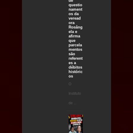
de
questio
nament
os da
veread
ora
Rosâng
ela e
afirma
que
parcela
mentos
são
referent
es a
débitos
históric
os
O
Instituto
de ...