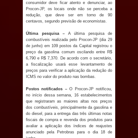
consumidor deve ficar atento e denunciar, ao
e aquece economia para Festa de
Procon-JP, os locais onde não se perceba a
redução, que deve ser em torno de 90
Santana
centavos, segundo previsão de economistas.
Saúde Bucal: Mais de 470 próteses
Última pesquisa –
A última pesquisa de
combustíveis realizada pelo Procon-JP (dia 29
dentárias já foram entregues pela
de junho) em 109 postos da Capital registrou o
preço da gasolina comum oscilando entre R$
6,790 e R$ 7,370. De acordo com o secretário,
Prefeitura de Sapé em 2026
a fiscalização usará esse levantamento de
preços para verificar a aplicação da redução do
Caldas Brandão: Tradicional Festa de
ICMS no valor do produto nas bombas.
Santana 2026 será neste sábado (25)
Postos notificados –
O Procon-JP notificou,
no início dessa semana, 16 estabelecimentos
e deve atrair grande público
que registraram as maiores altas nos preços
dos combustíveis, principalmente da gasolina e
Nota de pesar: Câmara de Marí
do diesel, para a entrega das três últimas notas
fiscais de compra e revenda dos produtos para
lamenta a morte da ex-vereadora
avaliar a aplicação dos índices de reajustes
anunciado pela Petrobras para o dia 18 de
Neta do Sindicato