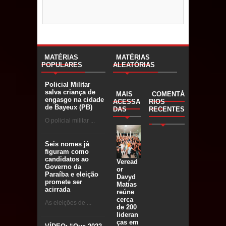
MATÉRIAS
MATÉRIAS
POPULARES
ALEATÓRIAS
Policial Militar
salva criança de
MAIS
COMENTÁ
engasgo na cidade
ACESSA
RIOS
de Bayeux (PB)
DAS
RECENTES
O policial militar ...
Seis nomes já
figuram como
candidatos ao
Veread
Governo da
or
Paraíba e eleição
Davyd
promete ser
Matias
acirrada
reúne
cerca
As eleições de ...
de 200
lideran
ças em