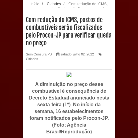
Início
/
Cidades
/
Com redução do ICMS,
postos de combustíveis serão fiscalizados pelo
população: CEO fortalece o cuidado
Procon-JP para verificar queda no preço
Com redução do ICMS, postos de
com a saúde bucal em Marí
combustíveis serão fiscalizados
pelo Procon-JP para verificar queda
PDT da Paraíba faz reunião
no preço
preparativa para convenção estadual
Sem Censura PB
sábado, julho 02, 2022
Cidades
Prefeitura de Sapé paga salários
dentro do mês trabalhado e injeta R$
A diminuição no preço desse
12 milhões na economia
combustível é consequência de
Decreto Estadual anunciado nesta
Prefeitura de Sapé desenvolve ações
sexta-feira (1º). No início da
semana, 16 estabelecimentos
para preservar tamarindeiro e
foram notificados pelo Procon-JP.
(Foto: Agência
revitalizar Memorial Augusto dos
Brasil/Reprodução)