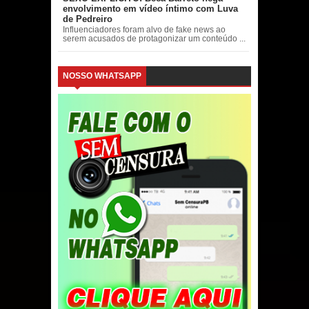
envolvimento em vídeo íntimo com Luva
de Pedreiro
Influenciadores foram alvo de fake news ao
serem acusados de protagonizar um conteúdo ...
NOSSO WHATSAPP