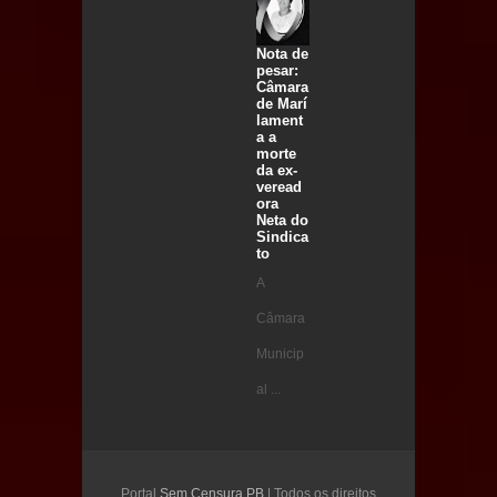
Nota de
pesar:
Câmara
de Marí
lament
a a
morte
da ex-
veread
ora
Neta do
Sindica
to
A
Câmara
Municip
al ...
Portal
Sem Censura PB
| Todos os direitos