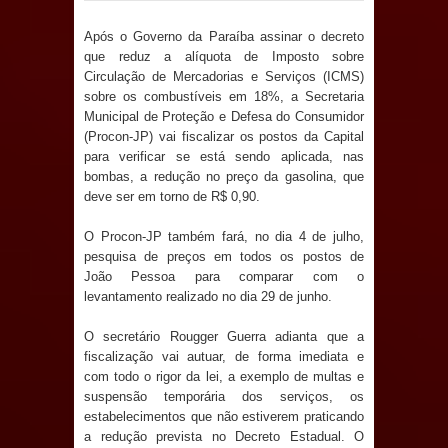
Anjos
Após o Governo da Paraíba assinar o decreto
O verdadeiro oxigênio do Estado
que reduz a alíquota de Imposto sobre
Circulação de Mercadorias e Serviços (ICMS)
Democrático de Direito – Bacharela
sobre os combustíveis em 18%, a Secretaria
Municipal de Proteção e Defesa do Consumidor
aborda de maneira inédita no mundo
(Procon-JP) vai fiscalizar os postos da Capital
para verificar se está sendo aplicada, nas
jurídico brasileiro, temas polêmicos;
bombas, a redução no preço da gasolina, que
deve ser em torno de R$ 0,90.
Confira!
O Procon-JP também fará, no dia 4 de julho,
pesquisa de preços em todos os postos de
Prefeitura de Sapé promove
João Pessoa para comparar com o
levantamento realizado no dia 29 de junho.
campanha Julho Neon com ações de
O secretário Rougger Guerra adianta que a
conscientização sobre saúde bucal
fiscalização vai autuar, de forma imediata e
com todo o rigor da lei, a exemplo de multas e
Caldas Brandão: gestão municipal
suspensão temporária dos serviços, os
estabelecimentos que não estiverem praticando
antecipa pagamento do mês de julho
a redução prevista no Decreto Estadual. O