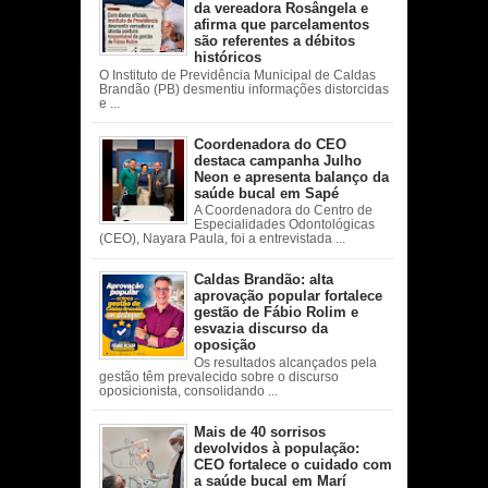
da vereadora Rosângela e
afirma que parcelamentos
são referentes a débitos
históricos
O Instituto de Previdência Municipal de Caldas
Brandão (PB) desmentiu informações distorcidas
e ...
Coordenadora do CEO
destaca campanha Julho
Neon e apresenta balanço da
saúde bucal em Sapé
A Coordenadora do Centro de
Especialidades Odontológicas
(CEO), Nayara Paula, foi a entrevistada ...
Caldas Brandão: alta
aprovação popular fortalece
gestão de Fábio Rolim e
esvazia discurso da
oposição
Os resultados alcançados pela
gestão têm prevalecido sobre o discurso
oposicionista, consolidando ...
Mais de 40 sorrisos
devolvidos à população:
CEO fortalece o cuidado com
a saúde bucal em Marí