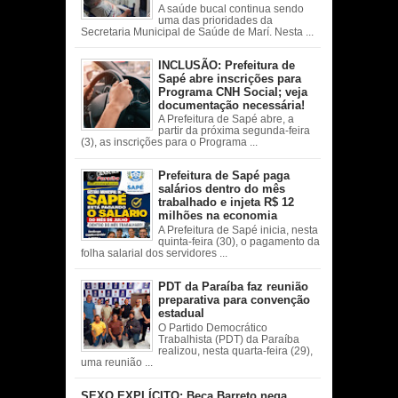
A saúde bucal continua sendo
uma das prioridades da
Secretaria Municipal de Saúde de Marí. Nesta ...
INCLUSÃO: Prefeitura de
Sapé abre inscrições para
Programa CNH Social; veja
documentação necessária!
A Prefeitura de Sapé abre, a
partir da próxima segunda-feira
(3), as inscrições para o Programa ...
Prefeitura de Sapé paga
salários dentro do mês
trabalhado e injeta R$ 12
milhões na economia
A Prefeitura de Sapé inicia, nesta
quinta-feira (30), o pagamento da
folha salarial dos servidores ...
PDT da Paraíba faz reunião
preparativa para convenção
estadual
O Partido Democrático
Trabalhista (PDT) da Paraíba
realizou, nesta quarta-feira (29),
uma reunião ...
SEXO EXPLÍCITO: Beca Barreto nega