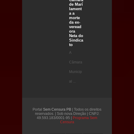
de Marí
lament
a a
morte
da ex-
veread
ora
Neta do
Sindica
to
A
Câmara
Municip
al ...
Portal
Sem Censura PB
| Todos os direitos
reservados. | Sob nova Direção | CNPJ:
49.593.183/0001-95 |
Programa Sem
Censura