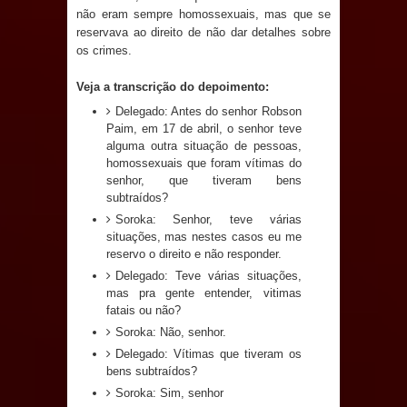
não eram sempre homossexuais, mas que se
Prefeito Major Sidnei busca em
reservava ao direito de não dar detalhes sobre
os crimes.
Brasília recursos para nova Casa de
Veja a transcrição do depoimento:
Acolhida e CRAS de Sapé
Delegado: Antes do senhor Robson
Paim, em 17 de abril, o senhor teve
alguma outra situação de pessoas,
Denise Ribeiro toma posse no
homossexuais que foram vítimas do
senhor, que tiveram bens
Diretório Nacional do PDT durante
subtraídos?
Soroka: Senhor, teve várias
Convenção em Brasília
situações, mas nestes casos eu me
reservo o direito e não responder.
Dois Gigantes da Poesia Paraibana
Delegado: Teve várias situações,
mas pra gente entender, vitimas
inspiram a IV FEIRA LITERÁRIA DO
fatais ou não?
Soroka: Não, senhor.
BREJO em Guarabira
Delegado: Vítimas que tiveram os
bens subtraídos?
Vereador Davyd Matias reúne cerca
Soroka: Sim, senhor