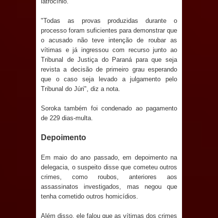
latrocínio.
e aquece economia para Festa de
"Todas as provas produzidas durante o
processo foram suficientes para demonstrar que
Santana
o acusado não teve intenção de roubar as
vítimas e já ingressou com recurso junto ao
Saúde Bucal: Mais de 470 próteses
Tribunal de Justiça do Paraná para que seja
revista a decisão de primeiro grau esperando
dentárias já foram entregues pela
que o caso seja levado a julgamento pelo
Tribunal do Júri", diz a nota.
Prefeitura de Sapé em 2026
Soroka também foi condenado ao pagamento
Caldas Brandão: Tradicional Festa de
de 229 dias-multa.
Santana 2026 será neste sábado (25)
Depoimento
e deve atrair grande público
Em maio do ano passado, em depoimento na
delegacia, o suspeito disse que cometeu outros
Nota de pesar: Câmara de Marí
crimes, como roubos, anteriores aos
assassinatos investigados, mas negou que
lamenta a morte da ex-vereadora
tenha cometido outros homicídios.
Neta do Sindicato
Além disso, ele falou que as vítimas dos crimes