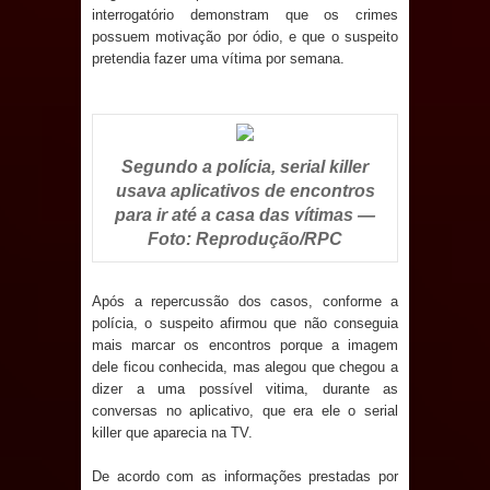
interrogatório demonstram que os crimes
Caldas Brandão: IPMCB responde
possuem motivação por ódio, e que o suspeito
pretendia fazer uma vítima por semana.
questionamentos da vereadora
Rosângela e afirma que
parcelamentos são referentes a
Segundo a polícia, serial killer
usava aplicativos de encontros
débitos históricos
para ir até a casa das vítimas —
Foto: Reprodução/RPC
Após a repercussão dos casos, conforme a
polícia, o suspeito afirmou que não conseguia
mais marcar os encontros porque a imagem
dele ficou conhecida, mas alegou que chegou a
dizer a uma possível vitima, durante as
conversas no aplicativo, que era ele o serial
killer que aparecia na TV.
De acordo com as informações prestadas por