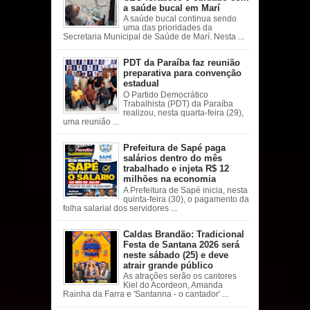
a saúde bucal em Marí
A saúde bucal continua sendo
uma das prioridades da
Secretaria Municipal de Saúde de Marí. Nesta ...
PDT da Paraíba faz reunião
preparativa para convenção
estadual
O Partido Democrático
Trabalhista (PDT) da Paraíba
realizou, nesta quarta-feira (29),
uma reunião ...
Prefeitura de Sapé paga
salários dentro do mês
trabalhado e injeta R$ 12
milhões na economia
A Prefeitura de Sapé inicia, nesta
quinta-feira (30), o pagamento da
folha salarial dos servidores ...
Caldas Brandão: Tradicional
Festa de Santana 2026 será
neste sábado (25) e deve
atrair grande público
As atrações serão os cantores
Kiel do Acordeon, Amanda
Rainha da Farra e 'Santanna - o cantador' ...