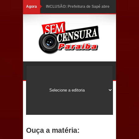
Agora
INCLUSÃO: Prefeitura de Sapé abre
inscrições para Programa CNH
Social; veja documentação
necessária!
Caldas Brandão: alta aprovação
popular fortalece gestão de Fábio
Rolim e esvazia discurso da oposição
Coordenadora do CEO destaca
campanha Julho Neon e apresenta
balanço da saúde bucal em Sapé
Ouça a matéria:
Mais de 40 sorrisos devolvidos à