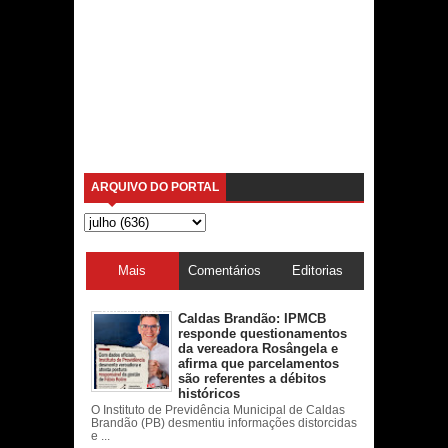
ARQUIVO DO PORTAL
Mais
Comentários
Editorias
acessadas
Caldas Brandão: IPMCB
responde questionamentos
da vereadora Rosângela e
afirma que parcelamentos
são referentes a débitos
históricos
O Instituto de Previdência Municipal de Caldas
Brandão (PB) desmentiu informações distorcidas
e ...