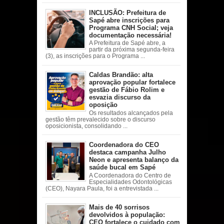
INCLUSÃO: Prefeitura de
Sapé abre inscrições para
Programa CNH Social; veja
documentação necessária!
A Prefeitura de Sapé abre, a
partir da próxima segunda-feira
(3), as inscrições para o Programa ...
Caldas Brandão: alta
aprovação popular fortalece
gestão de Fábio Rolim e
esvazia discurso da
oposição
Os resultados alcançados pela
gestão têm prevalecido sobre o discurso
oposicionista, consolidando ...
Coordenadora do CEO
destaca campanha Julho
Neon e apresenta balanço da
saúde bucal em Sapé
A Coordenadora do Centro de
Especialidades Odontológicas
(CEO), Nayara Paula, foi a entrevistada ...
Mais de 40 sorrisos
devolvidos à população:
CEO fortalece o cuidado com