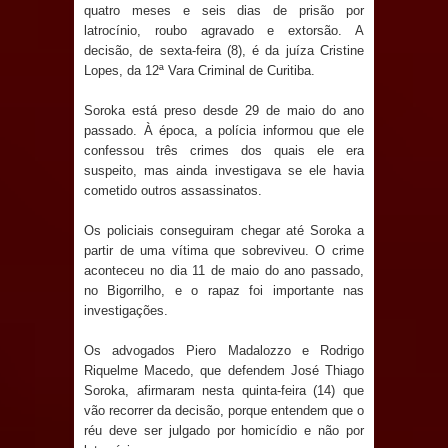
Anjos
quatro meses e seis dias de prisão por
latrocínio, roubo agravado e extorsão. A
O verdadeiro oxigênio do Estado
decisão, de sexta-feira (8), é da juíza Cristine
Lopes, da 12ª Vara Criminal de Curitiba.
Democrático de Direito – Bacharela
Soroka está preso desde 29 de maio do ano
passado. À época, a polícia informou que ele
aborda de maneira inédita no mundo
confessou três crimes dos quais ele era
suspeito, mas ainda investigava se ele havia
jurídico brasileiro, temas polêmicos;
cometido outros assassinatos.
Confira!
Os policiais conseguiram chegar até Soroka a
partir de uma vítima que sobreviveu. O crime
Prefeitura de Sapé promove
aconteceu no dia 11 de maio do ano passado,
no Bigorrilho, e o rapaz foi importante nas
campanha Julho Neon com ações de
investigações.
conscientização sobre saúde bucal
Os advogados Piero Madalozzo e Rodrigo
Riquelme Macedo, que defendem José Thiago
Caldas Brandão: gestão municipal
Soroka, afirmaram nesta quinta-feira (14) que
vão recorrer da decisão, porque entendem que o
antecipa pagamento do mês de julho
réu deve ser julgado por homicídio e não por