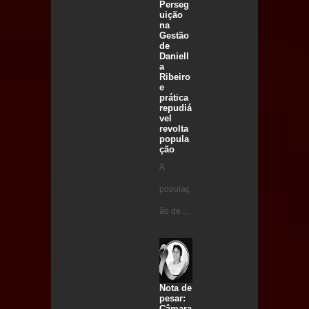
Perseg
uição
na
Gestão
de
Daniell
a
Ribeiro
e
prática
repudiá
vel
revolta
popula
ção
A
populaç
ão de ...
Nota de
pesar:
Câmara