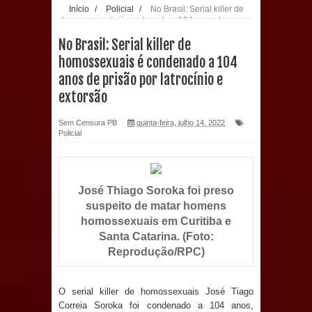
Início
/
Policial
/
No Brasil: Serial killer de
homossexuais é condenado a 104 anos de
população: CEO fortalece o cuidado
prisão por latrocínio e extorsão
No Brasil: Serial killer de
com a saúde bucal em Marí
homossexuais é condenado a 104
anos de prisão por latrocínio e
PDT da Paraíba faz reunião
extorsão
preparativa para convenção estadual
Sem Censura PB
quinta-feira, julho 14, 2022
Policial
Prefeitura de Sapé paga salários
dentro do mês trabalhado e injeta R$
José Thiago Soroka foi preso
12 milhões na economia
suspeito de matar homens
homossexuais em Curitiba e
Prefeitura de Sapé desenvolve ações
Santa Catarina. (Foto:
Reprodução/RPC)
para preservar tamarindeiro e
revitalizar Memorial Augusto dos
O serial killer de homossexuais José Tiago
Correia Soroka foi condenado a 104 anos,