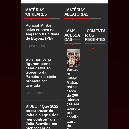
MATÉRIAS
MATÉRIAS
POPULARES
ALEATÓRIAS
Policial Militar
salva criança de
MAIS
COMENTÁ
engasgo na cidade
ACESSA
RIOS
de Bayeux (PB)
DAS
RECENTES
O policial militar ...
Seis nomes já
figuram como
candidatos ao
Veread
Governo da
or
Paraíba e eleição
Davyd
promete ser
Matias
acirrada
reúne
cerca
As eleições de ...
de 200
lideran
ças em
VÍDEO: “Que 2022
apoio à
possa trazer de
pré-
volta a alegria dos
candid
reencontros” diz
atura
João Azevêdo em
de
mensagem de