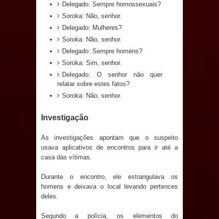
de 200 lideranças em apoio à pré-
Delegado: Sempre homossexuais?
Soroka: Não, senhor.
candidatura de Denise Ribeiro à
Delegado: Mulheres?
Soroka: Não, senhor.
Assembleia Legislativa
Delegado: Sempre homens?
Soroka: Sim, senhor.
Mari marca presença no maior
Delegado: O senhor não quer
relatar sobre estes fatos?
evento de saúde pública do planeta
Soroka: Não, senhor.
com foco na qualificação dos
Investigação
serviços do SUS
As investigações apontam que o suspeito
MULUNGU: Servidora revela
usava aplicativos de encontros para ir até a
casa das vítimas.
Perseguição na Gestão de Daniella
Durante o encontro, ele estrangulava os
homens e deixava o local levando pertences
Ribeiro e prática repudiável revolta
deles.
população
Segundo a polícia, os elementos do