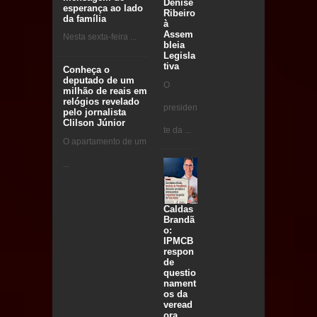
Denise
esperança ao lado
Ribeiro
da família
à
Assem
Nesta sexta-feira ...
bleia
Legisla
tiva
Conheça o
deputado de um
O
milhão de reais em
relógios revelado
presiden
pelo jornalista
Clilson Júnior
te da ...
O apartamento de um
...
Caldas
Brandã
o:
IPMCB
respon
de
questio
nament
os da
veread
ora