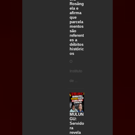
Rosâng
ela e
afirma
que
parcela
mentos
são
referent
es a
débitos
históric
os
O
Instituto
de ...
MULUN
GU:
Servido
ra
revela