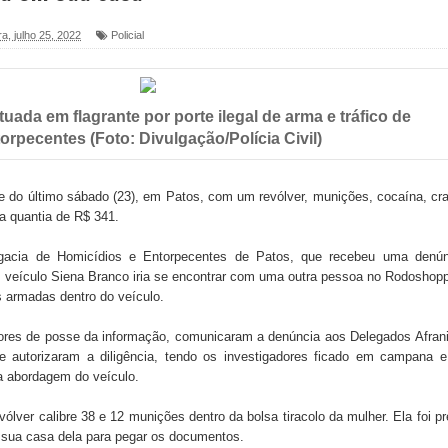
a, julho 25, 2022
Policial
foram entregues pela Prefeitura de Sapé em 2026
tuada em flagrante por porte ilegal de arma e tráfico de
6 será neste sábado (25) e deve atrair grande público
orpecentes (Foto: Divulgação/Polícia Civil)
a ex-vereadora Neta do Sindicato
e do último sábado (23), em Patos, com um revólver, munições, cocaína, cr
s para nova Casa de Acolhida e CRAS de Sapé
a quantia de R$ 341.
 do PDT durante Convenção em Brasília
legacia de Homicídios e Entorpecentes de Patos, que recebeu uma denún
m veículo Siena Branco iria se encontrar com uma outra pessoa no Rodoshop
IV FEIRA LITERÁRIA DO BREJO em Guarabira
s armadas dentro do veículo.
nças em apoio à pré-candidatura de Denise Ribeiro à
ores de posse da informação, comunicaram a denúncia aos Delegados Afran
autorizaram a diligência, tendo os investigadores ficado em campana e
a abordagem do veículo.
blica do planeta com foco na qualificação dos serviços do
vólver calibre 38 e 12 munições dentro da bolsa tiracolo da mulher. Ela foi p
 sua casa dela para pegar os documentos.