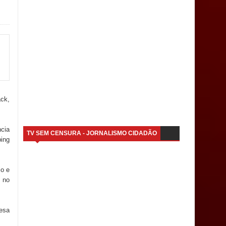
ack,
cia
TV SEM CENSURA - JORNALISMO CIDADÃO
ping
io e
 no
resa