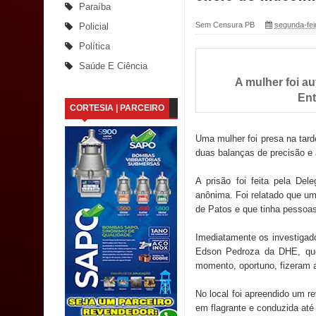
Paraíba
Santana
Sem Censura PB
segunda-feir
Policial
Política
Saúde Bucal: Mais de 470 próteses dentárias já 
Saúde E Ciência
A mulher foi au
Caldas Brandão: Tradicional Festa de Santana 202
Ent
CORTESIA | PARCEIRO
Nota de pesar: Câmara de Marí lamenta a morte d
Uma mulher foi presa na tard
Prefeito Major Sidnei busca em Brasília recurso
duas balanças de precisão e 
Denise Ribeiro toma posse no Diretório Nacional
A prisão foi feita pela De
anônima. Foi relatado que u
Dois Gigantes da Poesia Paraibana inspiram a 
de Patos e que tinha pessoa
Vereador Davyd Matias reúne cerca de 200 lidera
Imediatamente os investigad
Edson Pedroza da DHE, que 
Assembleia Legislativa
momento, oportuno, fizeram 
Mari marca presença no maior evento de saúde pú
No local foi apreendido um re
em flagrante e conduzida até