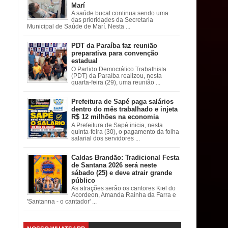
Marí
A saúde bucal continua sendo uma
das prioridades da Secretaria
Municipal de Saúde de Marí. Nesta ...
PDT da Paraíba faz reunião
preparativa para convenção
estadual
O Partido Democrático Trabalhista
(PDT) da Paraíba realizou, nesta
quarta-feira (29), uma reunião ...
Prefeitura de Sapé paga salários
dentro do mês trabalhado e injeta
R$ 12 milhões na economia
A Prefeitura de Sapé inicia, nesta
quinta-feira (30), o pagamento da folha
salarial dos servidores ...
Caldas Brandão: Tradicional Festa
de Santana 2026 será neste
sábado (25) e deve atrair grande
público
As atrações serão os cantores Kiel do
Acordeon, Amanda Rainha da Farra e
'Santanna - o cantador' ...