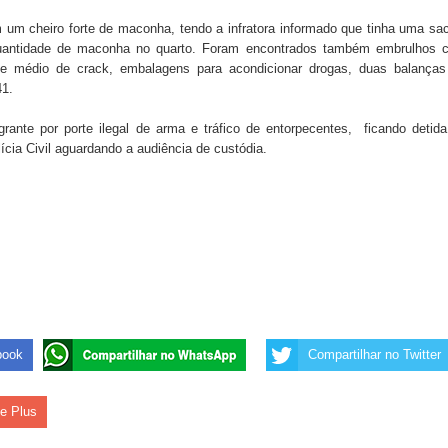
 um cheiro forte de maconha, tendo a infratora informado que tinha uma sa
uantidade de maconha no quarto. Foram encontrados também embrulhos 
 de Daniella Ribeiro e prática repudiável revolta
te médio de crack, embalagens para acondicionar drogas, duas balanças
41.
grante por porte ilegal de arma e tráfico de entorpecentes, ficando detid
s da vereadora Rosângela e afirma que parcelamentos
ícia Civil aguardando a audiência de custódia.
book
Compartilhar no Twitter
le Plus