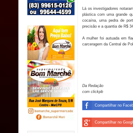
SUS
Lá os investigadores notaram
plástica com uma grande q
MULUNGU: Servidora revela Perseguição na Gestão
cocaína, uma pedra de por
precisão e a quantia de R$ 3
população
A mulher foi autuada em fla
Caldas Brandão: IPMCB responde questionamento
carceragem da Central de Pol
são referentes a débitos históricos
Da Redação
com clickpb
Compartilhar no Face
Compartilhar no Goog