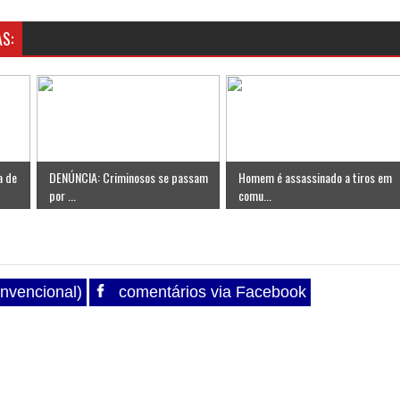
S:
a de
DENÚNCIA: Criminosos se passam
Homem é assassinado a tiros em
por ...
comu...
nvencional)
comentários via Facebook