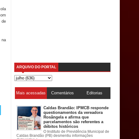
cola
com
 de
a na
ARQUIVO DO PORTAL
Mais acessadas
Comentários
Editorias
Caldas Brandão: IPMCB responde
questionamentos da vereadora
Rosângela e afirma que
parcelamentos são referentes a
débitos históricos
O Instituto de Previdência Municipal de
Caldas Brandão (PB) desmentiu informações