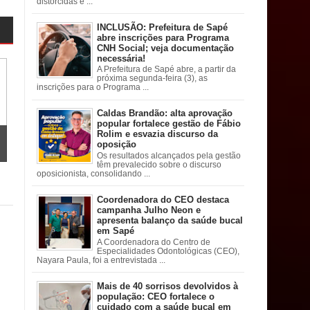
distorcidas e ...
INCLUSÃO: Prefeitura de Sapé
abre inscrições para Programa
CNH Social; veja documentação
necessária!
A Prefeitura de Sapé abre, a partir da
próxima segunda-feira (3), as
inscrições para o Programa ...
Caldas Brandão: alta aprovação
popular fortalece gestão de Fábio
Rolim e esvazia discurso da
oposição
Os resultados alcançados pela gestão
têm prevalecido sobre o discurso
oposicionista, consolidando ...
Coordenadora do CEO destaca
campanha Julho Neon e
apresenta balanço da saúde bucal
em Sapé
A Coordenadora do Centro de
Especialidades Odontológicas (CEO),
Nayara Paula, foi a entrevistada ...
Mais de 40 sorrisos devolvidos à
população: CEO fortalece o
cuidado com a saúde bucal em