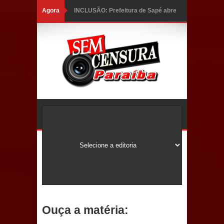
Agora
INCLUSÃO: Prefeitura de Sapé abre
inscrições para Programa CNH
Social; veja documentação
necessária!
Caldas Brandão: alta aprovação
popular fortalece gestão de Fábio
Rolim e esvazia discurso da oposição
Coordenadora do CEO destaca
campanha Julho Neon e apresenta
balanço da saúde bucal em Sapé
Ouça a matéria:
Mais de 40 sorrisos devolvidos à