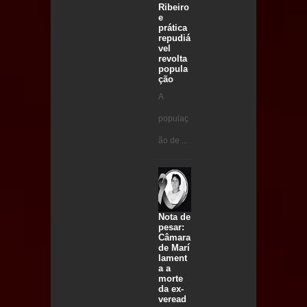
Ribeiro
e
prática
repudiá
vel
revolta
popula
ção
A
populaç
ão de ...
Nota de
pesar:
Câmara
de Marí
lament
a a
morte
da ex-
veread