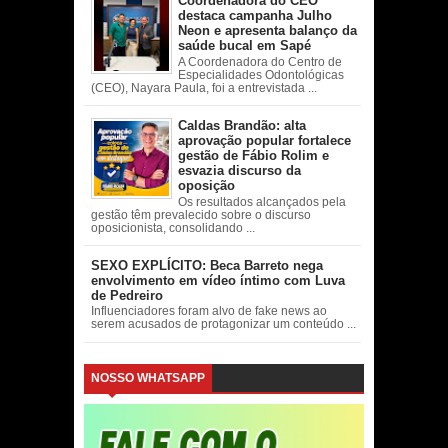
Coordenadora do CEO
destaca campanha Julho
Neon e apresenta balanço da
saúde bucal em Sapé
A Coordenadora do Centro de
Especialidades Odontológicas
(CEO), Nayara Paula, foi a entrevistada ...
Caldas Brandão: alta
aprovação popular fortalece
gestão de Fábio Rolim e
esvazia discurso da
oposição
Os resultados alcançados pela
gestão têm prevalecido sobre o discurso
oposicionista, consolidando ...
SEXO EXPLÍCITO: Beca Barreto nega
envolvimento em vídeo íntimo com Luva
de Pedreiro
Influenciadores foram alvo de fake news ao
serem acusados de protagonizar um conteúdo ...
NOSSO WHATSAPP