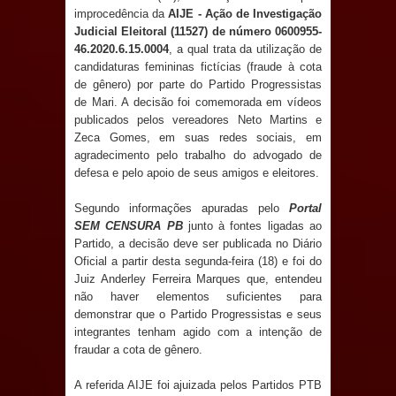
Anjos
improcedência da
AIJE - Ação de Investigação
Judicial Eleitoral (11527) de número 0600955-
O verdadeiro oxigênio do Estado
46.2020.6.15.0004
, a qual trata da utilização de
candidaturas femininas fictícias (fraude à cota
Democrático de Direito – Bacharela
de gênero) por parte do Partido Progressistas
de Mari. A decisão foi comemorada em vídeos
aborda de maneira inédita no mundo
publicados pelos vereadores Neto Martins e
Zeca Gomes, em suas redes sociais, em
jurídico brasileiro, temas polêmicos;
agradecimento pelo trabalho do advogado de
defesa e pelo apoio de seus amigos e eleitores.
Confira!
Segundo informações apuradas pelo
Portal
SEM CENSURA PB
junto à fontes ligadas ao
Prefeitura de Sapé promove
Partido, a decisão deve ser publicada no Diário
Oficial a partir desta segunda-feira (18) e foi do
campanha Julho Neon com ações de
Juiz Anderley Ferreira Marques que, entendeu
não haver elementos suficientes para
conscientização sobre saúde bucal
demonstrar que o Partido Progressistas e seus
integrantes tenham agido com a intenção de
Caldas Brandão: gestão municipal
fraudar a cota de gênero.
antecipa pagamento do mês de julho
A referida AIJE foi ajuizada pelos Partidos PTB