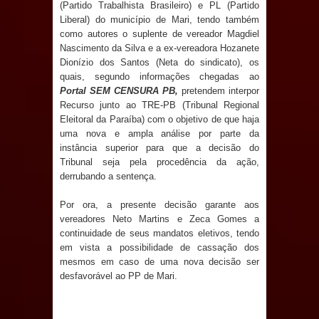
(Partido Trabalhista Brasileiro) e PL (Partido
e aquece economia para Festa de
Liberal) do município de Mari, tendo também
como autores o suplente de vereador Magdiel
Santana
Nascimento da Silva e a ex-vereadora Hozanete
Dionízio dos Santos (Neta do sindicato), os
Saúde Bucal: Mais de 470 próteses
quais, segundo informações chegadas ao
Portal SEM CENSURA PB,
pretendem interpor
dentárias já foram entregues pela
Recurso junto ao TRE-PB (Tribunal Regional
Eleitoral da Paraíba) com o objetivo de que haja
uma nova e ampla análise por parte da
Prefeitura de Sapé em 2026
instância superior para que a decisão do
Tribunal seja pela procedência da ação,
Caldas Brandão: Tradicional Festa de
derrubando a sentença.
Santana 2026 será neste sábado (25)
Por ora, a presente decisão garante aos
vereadores Neto Martins e Zeca Gomes a
e deve atrair grande público
continuidade de seus mandatos eletivos, tendo
em vista a possibilidade de cassação dos
Nota de pesar: Câmara de Marí
mesmos em caso de uma nova decisão ser
desfavorável ao PP de Mari.
lamenta a morte da ex-vereadora
Neta do Sindicato