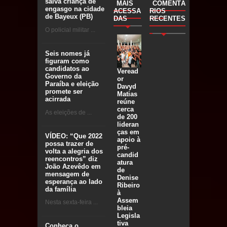
salva criança de
MAIS
COMENTÁ
engasgo na cidade
ACESSA
RIOS
de Bayeux (PB)
DAS
RECENTES
O policial militar ...
Seis nomes já
figuram como
candidatos ao
Veread
Governo da
or
Paraíba e eleição
Davyd
promete ser
Matias
acirrada
reúne
cerca
As eleições de ...
de 200
lideran
ças em
VÍDEO: “Que 2022
apoio à
possa trazer de
pré-
volta a alegria dos
candid
reencontros” diz
atura
João Azevêdo em
de
mensagem de
Denise
esperança ao lado
Ribeiro
da família
à
Assem
Nesta sexta-feira ...
bleia
Legisla
tiva
Conheça o