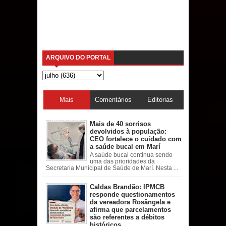
ARQUIVO DO PORTAL
Mais
Comentários
Editorias
acessadas
Mais de 40 sorrisos
devolvidos à população:
CEO fortalece o cuidado com
a saúde bucal em Marí
A saúde bucal continua sendo
uma das prioridades da
Secretaria Municipal de Saúde de Marí. Nesta ...
Caldas Brandão: IPMCB
responde questionamentos
da vereadora Rosângela e
afirma que parcelamentos
são referentes a débitos
históricos