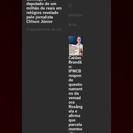
deputado de um
O
milhão de reais em
relógios revelado
presiden
pelo jornalista
Clilson Júnior
te da ...
O apartamento de um
...
Caldas
Brandã
o:
IPMCB
respon
de
questio
nament
os da
veread
ora
Rosâng
ela e
afirma
que
parcela
mentos