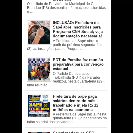
O Instituto de Previdência Municipal de Caldas
Brandão (PB) desmentiu informações distorcidas
e ...
INCLUSÃO: Prefeitura de
Sapé abre inscrições para
Programa CNH Social; veja
documentação necessária!
A Prefeitura de Sapé abre, a
partir da próxima segunda-feira
(3), as inscrições para o Programa ...
PDT da Paraíba faz reunião
preparativa para convenção
estadual
O Partido Democrático
Trabalhista (PDT) da Paraíba
realizou, nesta quarta-feira (29),
uma reunião ...
Prefeitura de Sapé paga
salários dentro do mês
trabalhado e injeta R$ 12
milhões na economia
A Prefeitura de Sapé inicia, nesta
quinta-feira (30), o pagamento da
folha salarial dos servidores ...