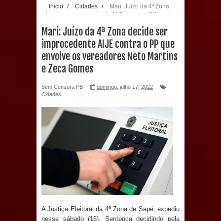
Início
/
Cidades
/
Mari: Juízo da 4ª Zona
decide ser improcedente AIJE contra o PP que
população: CEO fortalece o cuidado
envolve os vereadores Neto Martins e Zeca
Mari: Juízo da 4ª Zona decide ser
Gomes
com a saúde bucal em Marí
improcedente AIJE contra o PP que
envolve os vereadores Neto Martins
PDT da Paraíba faz reunião
e Zeca Gomes
preparativa para convenção estadual
Sem Censura PB
domingo, julho 17, 2022
Cidades
Prefeitura de Sapé paga salários
dentro do mês trabalhado e injeta R$
12 milhões na economia
Prefeitura de Sapé desenvolve ações
para preservar tamarindeiro e
revitalizar Memorial Augusto dos
A Justiça Eleitoral da 4ª Zona de Sapé, expediu
nesse sábado (16), Sentença decidindo pela