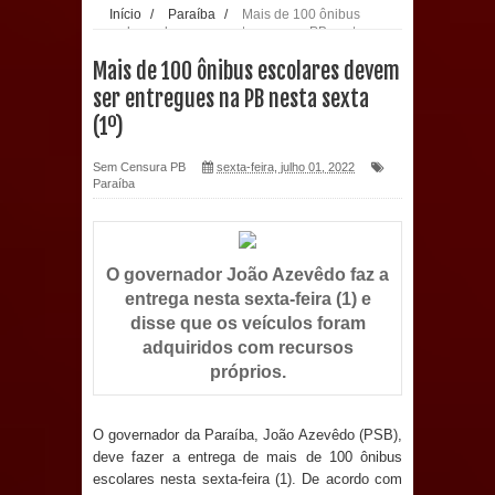
Início
/
Paraíba
/
Mais de 100 ônibus
escolares devem ser entregues na PB nesta
população: CEO fortalece o cuidado
sexta (1º)
Mais de 100 ônibus escolares devem
com a saúde bucal em Marí
ser entregues na PB nesta sexta
(1º)
PDT da Paraíba faz reunião
Sem Censura PB
sexta-feira, julho 01, 2022
preparativa para convenção estadual
Paraíba
Prefeitura de Sapé paga salários
dentro do mês trabalhado e injeta R$
O governador João Azevêdo faz a
entrega nesta sexta-feira (1) e
12 milhões na economia
disse que os veículos foram
adquiridos com recursos
Prefeitura de Sapé desenvolve ações
próprios.
para preservar tamarindeiro e
O governador da Paraíba, João Azevêdo (PSB),
revitalizar Memorial Augusto dos
deve fazer a entrega de mais de 100 ônibus
escolares nesta sexta-feira (1). De acordo com