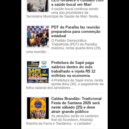
CEO fortalece o cuidado com
a saúde bucal em Marí
A saúde bucal continua sendo
uma das prioridades da
Secretaria Municipal de Saúde de Marí. Nesta ...
PDT da Paraíba faz reunião
preparativa para convenção
estadual
O Partido Democrático
Trabalhista (PDT) da Paraíba
realizou, nesta quarta-feira (29),
uma reunião ...
Prefeitura de Sapé paga
salários dentro do mês
trabalhado e injeta R$ 12
milhões na economia
A Prefeitura de Sapé inicia, nesta
quinta-feira (30), o pagamento da
folha salarial dos servidores ...
Caldas Brandão: Tradicional
Festa de Santana 2026 será
neste sábado (25) e deve
atrair grande público
As atrações serão os cantores
Kiel do Acordeon, Amanda
Rainha da Farra e 'Santanna - o cantador' ...