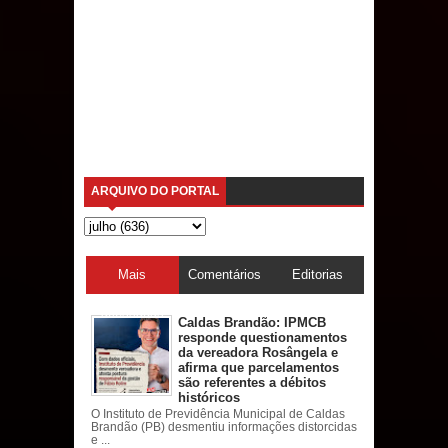
ARQUIVO DO PORTAL
Mais
Comentários
Editorias
acessadas
Caldas Brandão: IPMCB
responde questionamentos
da vereadora Rosângela e
afirma que parcelamentos
são referentes a débitos
históricos
O Instituto de Previdência Municipal de Caldas
Brandão (PB) desmentiu informações distorcidas
e ...