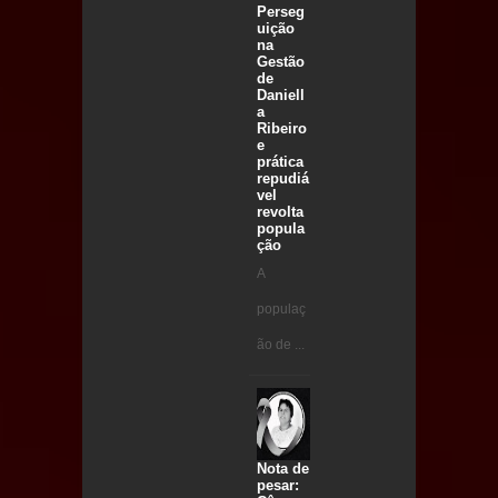
Perseg
uição
na
Gestão
de
Daniell
a
Ribeiro
e
prática
repudiá
vel
revolta
popula
ção
A
populaç
ão de ...
Nota de
pesar: