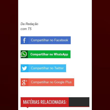
e aquece economia para Festa de
Santana
Da Redação
Saúde Bucal: Mais de 470 próteses
com T5
dentárias já foram entregues pela
Compartilhar no Facebook
Prefeitura de Sapé em 2026
Caldas Brandão: Tradicional Festa de
Santana 2026 será neste sábado (25)
Compartilhar no Twitter
e deve atrair grande público
Compartilhar no Google Plus
Nota de pesar: Câmara de Marí
lamenta a morte da ex-vereadora
MATÉRIAS RELACIONADAS:
Neta do Sindicato