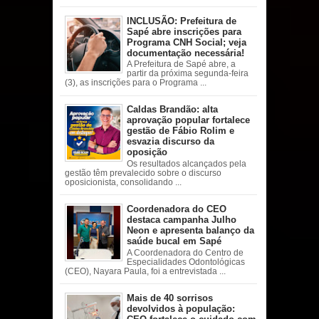
INCLUSÃO: Prefeitura de
Sapé abre inscrições para
Programa CNH Social; veja
documentação necessária!
A Prefeitura de Sapé abre, a
partir da próxima segunda-feira
(3), as inscrições para o Programa ...
Caldas Brandão: alta
aprovação popular fortalece
gestão de Fábio Rolim e
esvazia discurso da
oposição
Os resultados alcançados pela
gestão têm prevalecido sobre o discurso
oposicionista, consolidando ...
Coordenadora do CEO
destaca campanha Julho
Neon e apresenta balanço da
saúde bucal em Sapé
A Coordenadora do Centro de
Especialidades Odontológicas
(CEO), Nayara Paula, foi a entrevistada ...
Mais de 40 sorrisos
devolvidos à população: