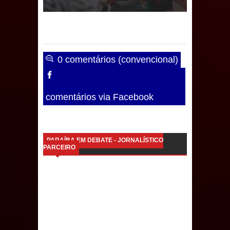
de 200 lideranças em apoio à pré-
candidatura de Denise Ribeiro à
Assembleia Legislativa
0 comentários (convencional)
Mari marca presença no maior
evento de saúde pública do planeta
comentários via Facebook
com foco na qualificação dos
serviços do SUS
PARAÍBA EM DEBATE - JORNALÍSTICO
PARCEIRO
MULUNGU: Servidora revela
Perseguição na Gestão de Daniella
Ribeiro e prática repudiável revolta
população