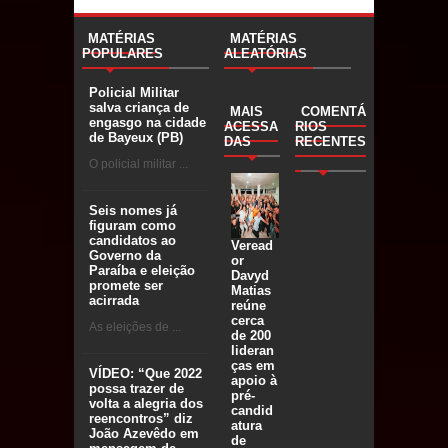
MATÉRIAS
MATÉRIAS
POPULARES
ALEATÓRIAS
Policial Militar
salva criança de
MAIS
COMENTÁ
engasgo na cidade
ACESSA
RIOS
de Bayeux (PB)
DAS
RECENTES
O policial militar ...
Seis nomes já
figuram como
candidatos ao
Veread
Governo da
or
Paraíba e eleição
Davyd
promete ser
Matias
acirrada
reúne
cerca
As eleições de ...
de 200
lideran
ças em
VÍDEO: “Que 2022
apoio à
possa trazer de
pré-
volta a alegria dos
candid
reencontros” diz
atura
João Azevêdo em
de