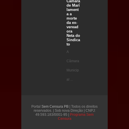
Câmara
de Marí
lament
a a
morte
da ex-
veread
ora
Neta do
Sindica
to
A
Câmara
Municip
al ...
Portal
Sem Censura PB
| Todos os direitos
reservados. | Sob nova Direção | CNPJ:
49.593.183/0001-95 |
Programa Sem
Censura