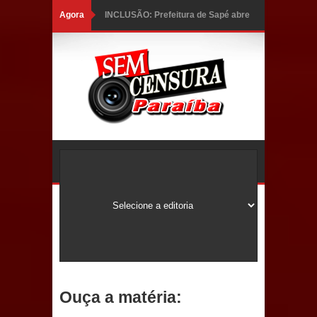
Agora
INCLUSÃO: Prefeitura de Sapé abre
inscrições para Programa CNH
Social; veja documentação
necessária!
Caldas Brandão: alta aprovação
popular fortalece gestão de Fábio
Rolim e esvazia discurso da oposição
Coordenadora do CEO destaca
campanha Julho Neon e apresenta
balanço da saúde bucal em Sapé
Ouça a matéria:
Mais de 40 sorrisos devolvidos à