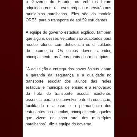
o Governo do Estado, os veículos foram
Anjos
adquiridos com recursos próprios e servirão aos
municípios paraibanos. Eles são do modelo
O verdadeiro oxigênio do Estado
ORE3, para o transporte de até 59 estudantes.
Democrático de Direito – Bacharela
A equipe do governo estadual explicou também
que alguns desses veículos são adaptados para
aborda de maneira inédita no mundo
receber alunos com deficiência ou dificuldade
de locomoção. Os ônibus devem atender,
jurídico brasileiro, temas polêmicos;
principalmente, as áreas rurais dos municípios.
Confira!
"A aquisição e entrega dos novos ônibus visam
a garantia da segurança e a qualidade no
Prefeitura de Sapé promove
transporte escolar dos alunos das redes
estadual e municipal de ensino e a renovação
campanha Julho Neon com ações de
da frota do transporte escolar existente,
essencial para o desenvolvimento da educação,
conscientização sobre saúde bucal
facilitando o acesso e a permanência dos
estudantes nas escolas, principalmente aqueles
Caldas Brandão: gestão municipal
que vivem na zona rural dos municípios
paraibanos", diz a equipe do governo.
antecipa pagamento do mês de julho