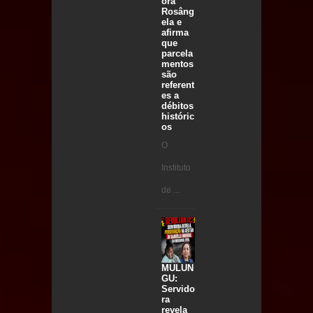
ora
Rosâng
ela e
afirma
que
parcela
mentos
são
referent
es a
débitos
históric
os
O
Instituto
de ...
MULUN
GU:
Servido
ra
revela