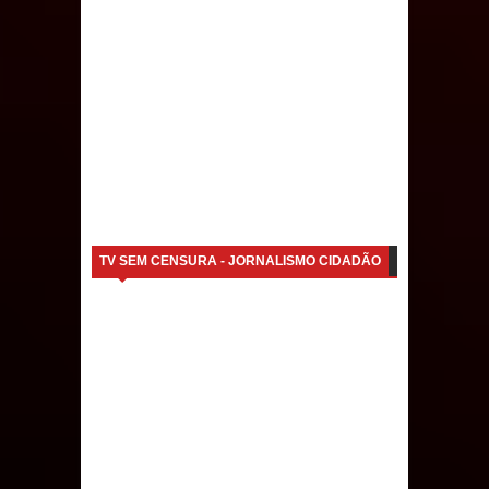
Caldas Brandão: IPMCB responde
questionamentos da vereadora
Rosângela e afirma que
parcelamentos são referentes a
débitos históricos
TV SEM CENSURA - JORNALISMO CIDADÃO