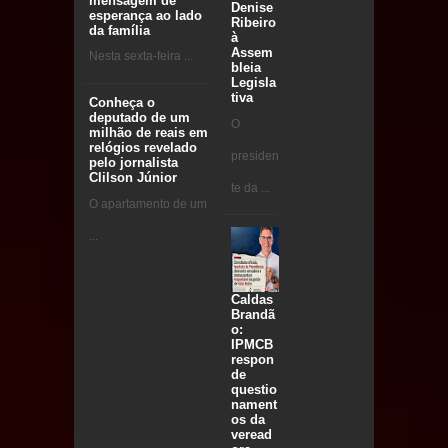
mensagem de
Denise
esperança ao lado
Ribeiro
da família
à
Assem
Nesta sexta-feira ...
bleia
Legisla
tiva
Conheça o
deputado de um
O
milhão de reais em
relógios revelado
presiden
pelo jornalista
Clilson Júnior
te da ...
O apartamento de um
...
Caldas
Brandã
o:
IPMCB
respon
de
questio
nament
os da
veread