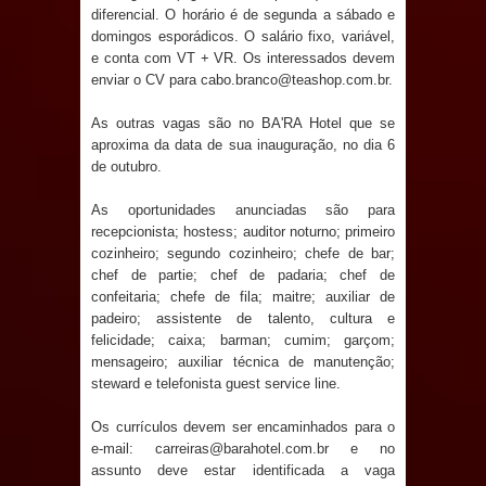
diferencial. O horário é de segunda a sábado e
e aquece economia para Festa de
domingos esporádicos. O salário fixo, variável,
e conta com VT + VR. Os interessados devem
Santana
enviar o CV para cabo.branco@teashop.com.br.
Saúde Bucal: Mais de 470 próteses
As outras vagas são no BA'RA Hotel que se
aproxima da data de sua inauguração, no dia 6
dentárias já foram entregues pela
de outubro.
Prefeitura de Sapé em 2026
As oportunidades anunciadas são para
recepcionista; hostess; auditor noturno; primeiro
Caldas Brandão: Tradicional Festa de
cozinheiro; segundo cozinheiro; chefe de bar;
chef de partie; chef de padaria; chef de
Santana 2026 será neste sábado (25)
confeitaria; chefe de fila; maitre; auxiliar de
padeiro; assistente de talento, cultura e
felicidade; caixa; barman; cumim; garçom;
e deve atrair grande público
mensageiro; auxiliar técnica de manutenção;
steward e telefonista guest service line.
Nota de pesar: Câmara de Marí
Os currículos devem ser encaminhados para o
lamenta a morte da ex-vereadora
e-mail: carreiras@barahotel.com.br e no
assunto deve estar identificada a vaga
Neta do Sindicato