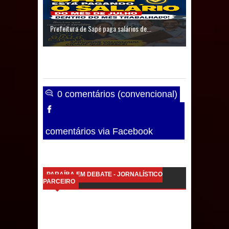
Caldas Brandão: IPMCB responde
Prefeitura de Sapé paga salários de...
questionamentos da vereadora
Rosângela e afirma que
parcelamentos são referentes a
0 comentários (convencional)
débitos históricos
comentários via Facebook
PARAÍBA EM DEBATE - JORNALÍSTICO
PARCEIRO