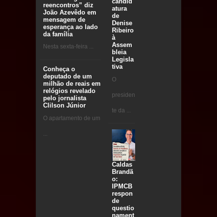
candid
reencontros” diz
atura
João Azevêdo em
de
mensagem de
Denise
esperança ao lado
Ribeiro
da família
à
Assem
Nesta sexta-feira ...
bleia
Legisla
tiva
Conheça o
deputado de um
O
milhão de reais em
relógios revelado
presiden
pelo jornalista
Clilson Júnior
te da ...
O apartamento de um
...
Caldas
Brandã
o:
IPMCB
respon
de
questio
nament