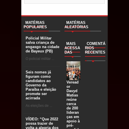
MATÉRIAS
MATÉRIAS
POPULARES
ALEATÓRIAS
Policial Militar
salva criança de
MAIS
COMENTÁ
engasgo na cidade
ACESSA
RIOS
de Bayeux (PB)
DAS
RECENTES
O policial militar ...
Seis nomes já
figuram como
candidatos ao
Veread
Governo da
or
Paraíba e eleição
Davyd
promete ser
Matias
acirrada
reúne
cerca
As eleições de ...
de 200
lideran
ças em
VÍDEO: “Que 2022
apoio à
possa trazer de
pré-
volta a alegria dos