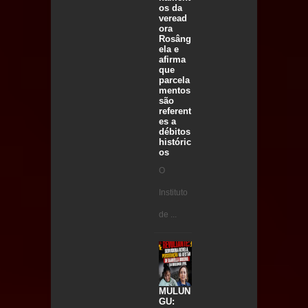
os da
veread
ora
Rosâng
ela e
afirma
que
parcela
mentos
são
referent
es a
débitos
históric
os
O
Instituto
de ...
MULUN
GU: