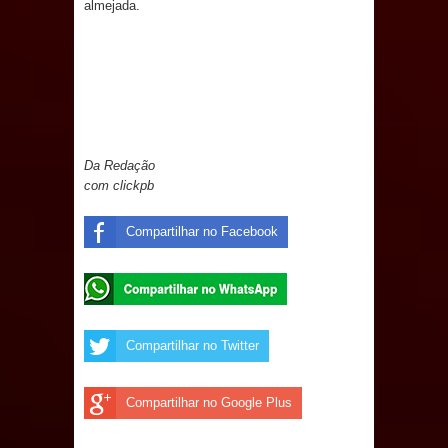
almejada.
Prefeito Major Sidnei busca em
Brasília recursos para nova Casa de
Acolhida e CRAS de Sapé
Denise Ribeiro toma posse no
Da Redação
com clickpb
Diretório Nacional do PDT durante
Compartilhar no Facebook
Convenção em Brasília
Dois Gigantes da Poesia Paraibana
inspiram a IV FEIRA LITERÁRIA DO
Compartilhar no Twitter
BREJO em Guarabira
Compartilhar no Google Plus
Vereador Davyd Matias reúne cerca