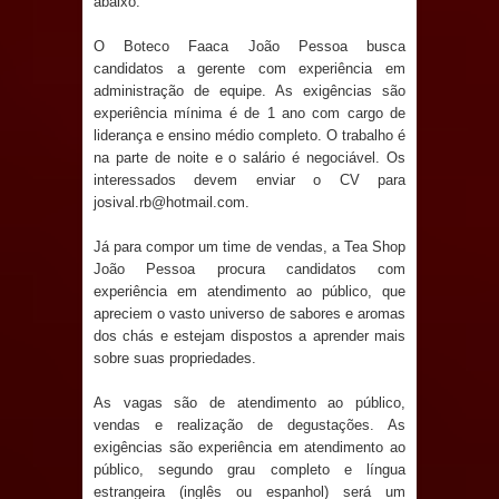
abaixo.
Anjos
O Boteco Faaca João Pessoa busca
O verdadeiro oxigênio do Estado
candidatos a gerente com experiência em
administração de equipe. As exigências são
Democrático de Direito – Bacharela
experiência mínima é de 1 ano com cargo de
liderança e ensino médio completo. O trabalho é
aborda de maneira inédita no mundo
na parte de noite e o salário é negociável. Os
interessados devem enviar o CV para
jurídico brasileiro, temas polêmicos;
josival.rb@hotmail.com.
Confira!
Já para compor um time de vendas, a Tea Shop
João Pessoa procura candidatos com
Prefeitura de Sapé promove
experiência em atendimento ao público, que
apreciem o vasto universo de sabores e aromas
campanha Julho Neon com ações de
dos chás e estejam dispostos a aprender mais
sobre suas propriedades.
conscientização sobre saúde bucal
As vagas são de atendimento ao público,
vendas e realização de degustações. As
Caldas Brandão: gestão municipal
exigências são experiência em atendimento ao
público, segundo grau completo e língua
antecipa pagamento do mês de julho
estrangeira (inglês ou espanhol) será um