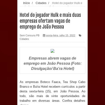
Início
/
Cidades
/
Hotel do jogador Hulk e
mais duas empresas ofertam vagas de emprego
população: CEO fortalece o cuidado
de João Pessoa
Hotel do jogador Hulk e mais duas
com a saúde bucal em Marí
empresas ofertam vagas de
emprego de João Pessoa
PDT da Paraíba faz reunião
Sem Censura PB
sexta-feira, julho 15, 2022
preparativa para convenção estadual
Cidades
Prefeitura de Sapé paga salários
dentro do mês trabalhado e injeta R$
Empresas abrem vagas de
emprego em João Pessoa (Foto:
12 milhões na economia
Divulgação/ Ba'ra Hotel)
Prefeitura de Sapé desenvolve ações
As empresas Boteco Faaca, Tea Shop Cabo
Branco e Ba'ra Hotel recebem currículos a partir
para preservar tamarindeiro e
desta sexta-feira (15), em João Pessoa. Ao
todo, são mais de vinte oportunidades de
revitalizar Memorial Augusto dos
trabalho em diversas áreas. Confira detalhes