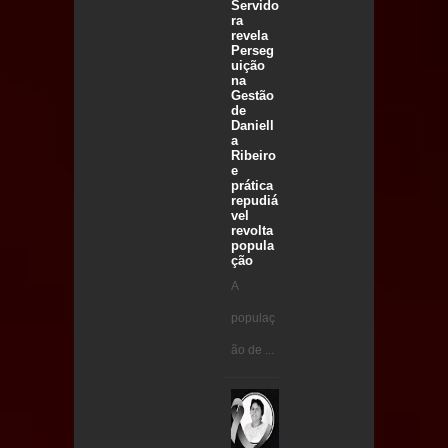
Servido
ra
revela
Perseg
uição
na
Gestão
de
Daniell
a
Ribeiro
e
prática
repudiá
vel
revolta
popula
ção
A
populaç
ão de ...