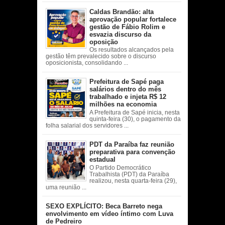
Caldas Brandão: alta
aprovação popular fortalece
gestão de Fábio Rolim e
esvazia discurso da
oposição
Os resultados alcançados pela
gestão têm prevalecido sobre o discurso
oposicionista, consolidando ...
Prefeitura de Sapé paga
salários dentro do mês
trabalhado e injeta R$ 12
milhões na economia
A Prefeitura de Sapé inicia, nesta
quinta-feira (30), o pagamento da
folha salarial dos servidores ...
PDT da Paraíba faz reunião
preparativa para convenção
estadual
O Partido Democrático
Trabalhista (PDT) da Paraíba
realizou, nesta quarta-feira (29),
uma reunião ...
SEXO EXPLÍCITO: Beca Barreto nega
envolvimento em vídeo íntimo com Luva
de Pedreiro