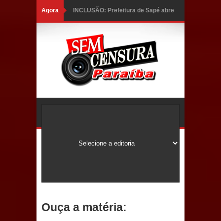
Agora
INCLUSÃO: Prefeitura de Sapé abre
inscrições para Programa CNH
Social; veja documentação
necessária!
Caldas Brandão: alta aprovação
popular fortalece gestão de Fábio
Rolim e esvazia discurso da oposição
Coordenadora do CEO destaca
campanha Julho Neon e apresenta
balanço da saúde bucal em Sapé
Ouça a matéria:
Mais de 40 sorrisos devolvidos à