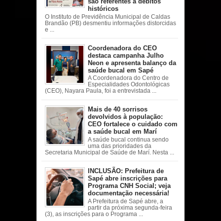
são referentes a débitos
históricos
O Instituto de Previdência Municipal de Caldas
Brandão (PB) desmentiu informações distorcidas
e ...
Coordenadora do CEO
destaca campanha Julho
Neon e apresenta balanço da
saúde bucal em Sapé
A Coordenadora do Centro de
Especialidades Odontológicas
(CEO), Nayara Paula, foi a entrevistada ...
Mais de 40 sorrisos
devolvidos à população:
CEO fortalece o cuidado com
a saúde bucal em Marí
A saúde bucal continua sendo
uma das prioridades da
Secretaria Municipal de Saúde de Marí. Nesta ...
INCLUSÃO: Prefeitura de
Sapé abre inscrições para
Programa CNH Social; veja
documentação necessária!
A Prefeitura de Sapé abre, a
partir da próxima segunda-feira
(3), as inscrições para o Programa ...