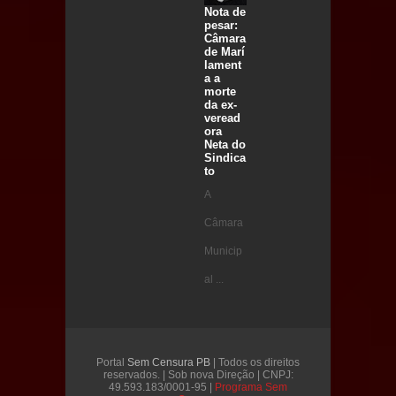
Nota de
pesar:
Câmara
de Marí
lament
a a
morte
da ex-
veread
ora
Neta do
Sindica
to
A
Câmara
Municip
al ...
Portal
Sem Censura PB
| Todos os direitos
reservados. | Sob nova Direção | CNPJ:
49.593.183/0001-95 |
Programa Sem