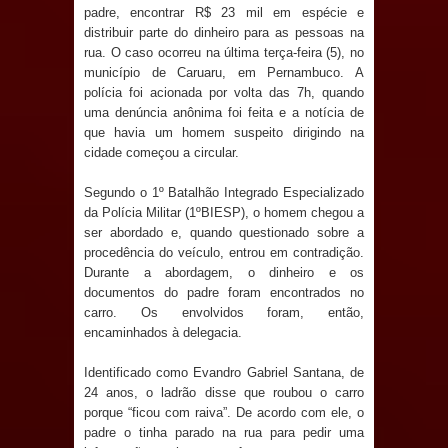
Anjos
padre, encontrar R$ 23 mil em espécie e
distribuir parte do dinheiro para as pessoas na
O verdadeiro oxigênio do Estado
rua. O caso ocorreu na última terça-feira (5), no
município de Caruaru, em Pernambuco. A
Democrático de Direito – Bacharela
polícia foi acionada por volta das 7h, quando
uma denúncia anônima foi feita e a notícia de
que havia um homem suspeito dirigindo na
aborda de maneira inédita no mundo
cidade começou a circular.
jurídico brasileiro, temas polêmicos;
Segundo o 1º Batalhão Integrado Especializado
da Polícia Militar (1ºBIESP), o homem chegou a
Confira!
ser abordado e, quando questionado sobre a
procedência do veículo, entrou em contradição.
Prefeitura de Sapé promove
Durante a abordagem, o dinheiro e os
documentos do padre foram encontrados no
campanha Julho Neon com ações de
carro. Os envolvidos foram, então,
encaminhados à delegacia.
conscientização sobre saúde bucal
Identificado como Evandro Gabriel Santana, de
Caldas Brandão: gestão municipal
24 anos, o ladrão disse que roubou o carro
porque “ficou com raiva”. De acordo com ele, o
antecipa pagamento do mês de julho
padre o tinha parado na rua para pedir uma