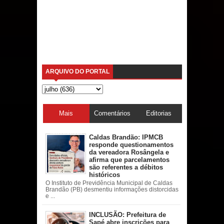
ARQUIVO DO PORTAL
Mais
Comentários
Editorias
acessadas
Caldas Brandão: IPMCB
responde questionamentos
da vereadora Rosângela e
afirma que parcelamentos
são referentes a débitos
históricos
O Instituto de Previdência Municipal de Caldas
Brandão (PB) desmentiu informações distorcidas
e ...
INCLUSÃO: Prefeitura de
Sapé abre inscrições para