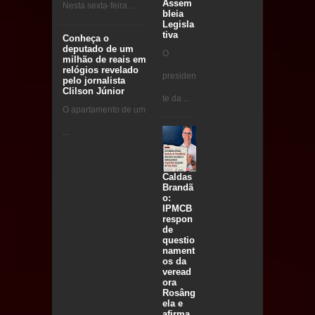
Assem
Nesta sexta-feira ...
bleia
Legisla
tiva
Conheça o
deputado de um
O
milhão de reais em
relógios revelado
presiden
pelo jornalista
Clilson Júnior
te da ...
O apartamento de um
...
Caldas
Brandã
o:
IPMCB
respon
de
questio
nament
os da
veread
ora
Rosâng
ela e
afirma