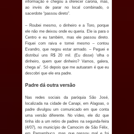
informação e chegou a oferecer carona, mas,
e aquece economia para Festa de
ao invés de parar no local combinado, o
sacerdote “passou direto”.
Santana
– Roubei mesmo, o dinheiro e a Toro, porque
ele não me deixou onde eu queria. Ele ia para o
Saúde Bucal: Mais de 470 próteses
Centro e eu também, mas ele passou direto.
Fiquei com raiva e tomei mesmo – contou
dentárias já foram entregues pela
Evandro, que negou estar armado. – Peguei e
distribuí uns R$ 20 mil. (Eu disse) ‘olha o
Prefeitura de Sapé em 2026
dinheiro, quem quer dinheiro? Vamos, galera,
chega aí’. Só depois que me autuaram é que eu
Caldas Brandão: Tradicional Festa de
descobri que ele era padre.
Santana 2026 será neste sábado (25)
Padre dá outra versão
e deve atrair grande público
Nas redes sociais da paróquia São José,
localizada na cidade de Canapi, em Alagoas, o
Nota de pesar: Câmara de Marí
padre divulgou um comunicado em que conta
uma versão diferente. No vídeo, ele diz que
lamenta a morte da ex-vereadora
tinha ido a um retiro de padres na segunda-feira
(4/07), no município de Camocim de São Félix,
Neta do Sindicato
em Pernambuco, mas que passou mal e foi