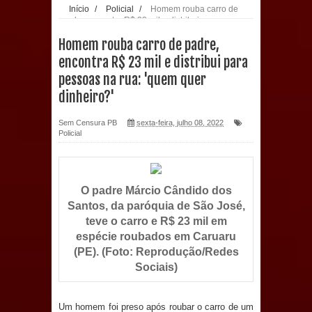
Início
/
Policial
/
Homem rouba carro de
padre, encontra R$ 23 mil e distribui para
população: CEO fortalece o cuidado
pessoas na rua: 'quem quer dinheiro?'
Homem rouba carro de padre,
com a saúde bucal em Marí
encontra R$ 23 mil e distribui para
pessoas na rua: 'quem quer
PDT da Paraíba faz reunião
dinheiro?'
preparativa para convenção estadual
Sem Censura PB
sexta-feira, julho 08, 2022
Policial
Prefeitura de Sapé paga salários
dentro do mês trabalhado e injeta R$
O padre Márcio Cândido dos
12 milhões na economia
Santos, da paróquia de São José,
teve o carro e R$ 23 mil em
Prefeitura de Sapé desenvolve ações
espécie roubados em Caruaru
(PE). (Foto: Reprodução/Redes
para preservar tamarindeiro e
Sociais)
revitalizar Memorial Augusto dos
Um homem foi preso após roubar o carro de um