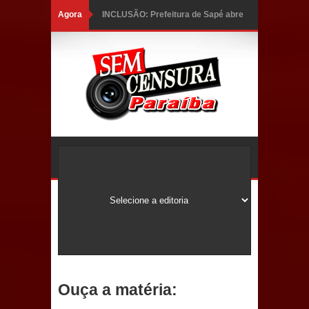
Agora
INCLUSÃO: Prefeitura de Sapé abre
inscrições para Programa CNH
Social; veja documentação
necessária!
Caldas Brandão: alta aprovação
popular fortalece gestão de Fábio
Rolim e esvazia discurso da oposição
Coordenadora do CEO destaca
campanha Julho Neon e apresenta
balanço da saúde bucal em Sapé
Ouça a matéria:
Mais de 40 sorrisos devolvidos à