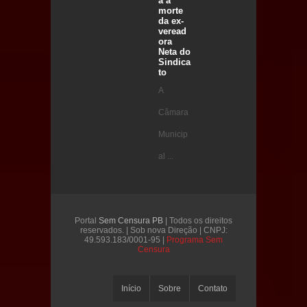
a a
morte
da ex-
veread
ora
Neta do
Sindica
to
A
Câmara
Municip
al ...
Portal
Sem Censura PB
| Todos os direitos
reservados. | Sob nova Direção | CNPJ:
49.593.183/0001-95 |
Programa Sem
Censura
Início
Sobre
Contato