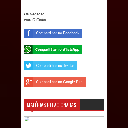
de 200 lideranças em apoio à pré-
candidatura de Denise Ribeiro à
Da Redação
com O Globo
Assembleia Legislativa
Compartilhar no Facebook
Mari marca presença no maior
evento de saúde pública do planeta
com foco na qualificação dos
Compartilhar no Twitter
serviços do SUS
Compartilhar no Google Plus
MULUNGU: Servidora revela
Perseguição na Gestão de Daniella
MATÉRIAS RELACIONADAS:
Ribeiro e prática repudiável revolta
população