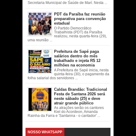
Secretaria Municipal de Saúde de Marí. Nesta ...
PDT da Paraíba faz reunião
preparativa para convenção
estadual
O Partido Democrático
Trabalhista (PDT) da Paraíba
realizou, nesta quarta-feira (29),
uma reunião ...
Prefeitura de Sapé paga
salários dentro do mês
trabalhado e injeta R$ 12
milhões na economia
A Prefeitura de Sapé inicia, nesta
quinta-feira (30), o pagamento da
folha salarial dos servidores ...
Caldas Brandão: Tradicional
Festa de Santana 2026 será
neste sábado (25) e deve
atrair grande público
As atrações serão os cantores
Kiel do Acordeon, Amanda
Rainha da Farra e 'Santanna - o cantador' ...
NOSSO WHATSAPP