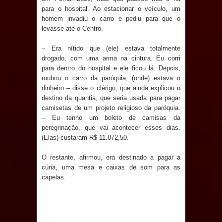
para o hospital. Ao estacionar o veículo, um
Prefeito Major Sidnei busca em
homem invadiu o carro e pediu para que o
levasse até o Centro.
Brasília recursos para nova Casa de
– Era nítido que (ele) estava totalmente
drogado, com uma arma na cintura. Eu corri
Acolhida e CRAS de Sapé
para dentro do hospital e ele ficou lá. Depois,
roubou o carro da paróquia, (onde) estava o
Denise Ribeiro toma posse no
dinheiro – disse o clérigo, que ainda explicou o
destino da quantia, que seria usada para pagar
Diretório Nacional do PDT durante
camisetas de um projeto religioso da paróquia.
– Eu tenho um boleto de camisas da
Convenção em Brasília
peregrinação, que vai acontecer esses dias.
(Elas) custaram R$ 11.872,50.
Dois Gigantes da Poesia Paraibana
O restante, afirmou, era destinado a pagar a
inspiram a IV FEIRA LITERÁRIA DO
cúria, uma mesa e caixas de som para as
capelas.
BREJO em Guarabira
Vereador Davyd Matias reúne cerca