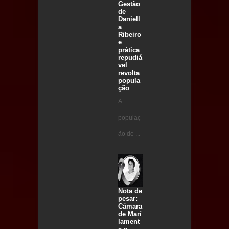
Gestão
de
Daniell
a
Ribeiro
e
prática
repudiá
vel
revolta
popula
ção
A
populaç
ão de ...
Nota de
pesar:
Câmara
de Marí
lament