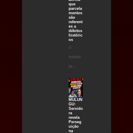
que
parcela
mentos
são
referent
es a
débitos
históric
os
O
Instituto
de ...
MULUN
GU:
Servido
ra
revela
Perseg
uição
na