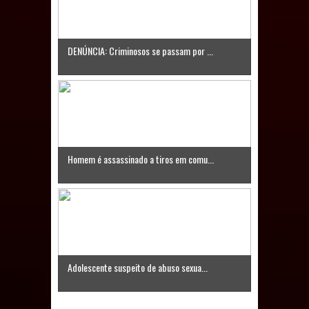
Caldas Brandão: IPMCB responde
questionamentos da vereadora
DENÚNCIA: Criminosos se passam por ...
Rosângela e afirma que
parcelamentos são referentes a
débitos históricos
Homem é assassinado a tiros em comu...
Adolescente suspeito de abuso sexua...