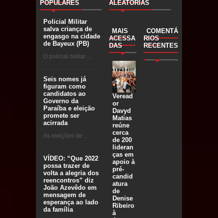
POPULARES
ALEATÓRIAS
Policial Militar
salva criança de
MAIS
COMENTÁ
engasgo na cidade
ACESSA
RIOS
de Bayeux (PB)
DAS
RECENTES
O policial militar ...
Seis nomes já
figuram como
candidatos ao
Veread
Governo da
or
Paraíba e eleição
Davyd
promete ser
Matias
acirrada
reúne
cerca
As eleições de ...
de 200
lideran
ças em
VÍDEO: “Que 2022
apoio à
possa trazer de
pré-
volta a alegria dos
candid
reencontros” diz
atura
João Azevêdo em
de
mensagem de
Denise
esperança ao lado
Ribeiro
da família
à