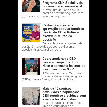
Programa CNH Social; veja
documentação necessária!
A Prefeitura de Sapé abre, a
partir da próxima segunda-feira
(3), as inscrições para o Programa ...
Caldas Brandão: alta
aprovação popular fortalece
gestão de Fábio Rolim e
esvazia discurso da
oposição
Os resultados alcançados pela
gestão têm prevalecido sobre o discurso
oposicionista, consolidando ...
Coordenadora do CEO
destaca campanha Julho
Neon e apresenta balanço da
saúde bucal em Sapé
A Coordenadora do Centro de
Especialidades Odontológicas
(CEO), Nayara Paula, foi a entrevistada ...
Mais de 40 sorrisos
devolvidos à população:
CEO fortalece o cuidado com
a saúde bucal em Marí
A saúde bucal continua sendo
uma das prioridades da