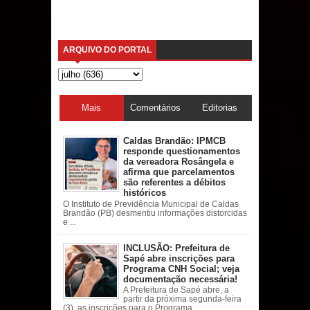
ARQUIVO DO PORTAL
Mais
Comentários
Editorias
acessadas
Caldas Brandão: IPMCB
responde questionamentos
da vereadora Rosângela e
afirma que parcelamentos
são referentes a débitos
históricos
O Instituto de Previdência Municipal de Caldas
Brandão (PB) desmentiu informações distorcidas
e ...
INCLUSÃO: Prefeitura de
Sapé abre inscrições para
Programa CNH Social; veja
documentação necessária!
A Prefeitura de Sapé abre, a
partir da próxima segunda-feira
(3), as inscrições para o Programa ...