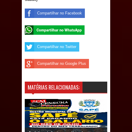
Prefeito Major Sidnei busca em
Compartilhar no Facebook
Brasília recursos para nova Casa de
Acolhida e CRAS de Sapé
Compartilhar no Twitter
Denise Ribeiro toma posse no
Diretório Nacional do PDT durante
Compartilhar no Google Plus
Convenção em Brasília
Dois Gigantes da Poesia Paraibana
MATÉRIAS RELACIONADAS:
inspiram a IV FEIRA LITERÁRIA DO
BREJO em Guarabira
Vereador Davyd Matias reúne cerca