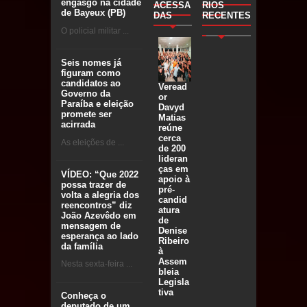
engasgo na cidade
ACESSA
RIOS
de Bayeux (PB)
DAS
RECENTES
O policial militar ...
Seis nomes já
figuram como
candidatos ao
Veread
Governo da
or
Paraíba e eleição
Davyd
promete ser
Matias
acirrada
reúne
cerca
As eleições de ...
de 200
lideran
ças em
VÍDEO: “Que 2022
apoio à
possa trazer de
pré-
volta a alegria dos
candid
reencontros” diz
atura
João Azevêdo em
de
mensagem de
Denise
esperança ao lado
Ribeiro
da família
à
Assem
Nesta sexta-feira ...
bleia
Legisla
tiva
Conheça o
deputado de um