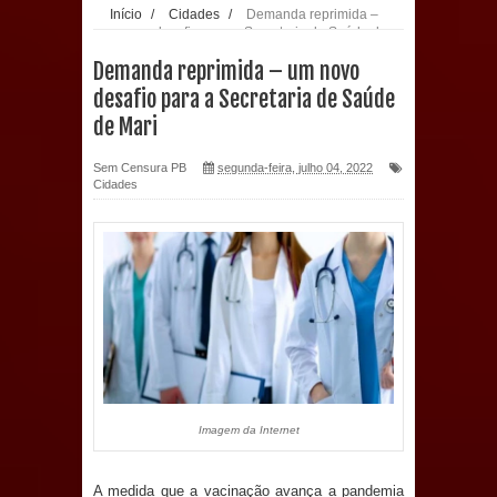
Início
/
Cidades
/
Demanda reprimida –
um novo desafio para a Secretaria de Saúde de
população: CEO fortalece o cuidado
Mari
Demanda reprimida – um novo
com a saúde bucal em Marí
desafio para a Secretaria de Saúde
de Mari
PDT da Paraíba faz reunião
Sem Censura PB
segunda-feira, julho 04, 2022
preparativa para convenção estadual
Cidades
Prefeitura de Sapé paga salários
dentro do mês trabalhado e injeta R$
12 milhões na economia
Prefeitura de Sapé desenvolve ações
para preservar tamarindeiro e
Imagem da Internet
revitalizar Memorial Augusto dos
A medida que a vacinação avança a pandemia