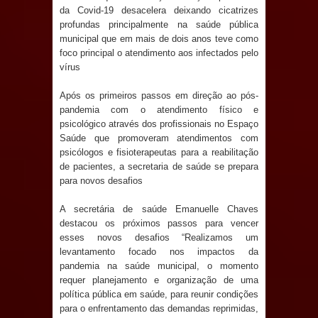
Anjos
da Covid-19 desacelera deixando cicatrizes
profundas principalmente na saúde pública
O verdadeiro oxigênio do Estado
municipal que em mais de dois anos teve como
foco principal o atendimento aos infectados pelo
Democrático de Direito – Bacharela
vírus
aborda de maneira inédita no mundo
Após os primeiros passos em direção ao pós-
pandemia com o atendimento físico e
psicológico através dos profissionais no Espaço
jurídico brasileiro, temas polêmicos;
Saúde que promoveram atendimentos com
psicólogos e fisioterapeutas para a reabilitação
Confira!
de pacientes, a secretaria de saúde se prepara
para novos desafios
Prefeitura de Sapé promove
A secretária de saúde Emanuelle Chaves
campanha Julho Neon com ações de
destacou os próximos passos para vencer
esses novos desafios “Realizamos um
conscientização sobre saúde bucal
levantamento focado nos impactos da
pandemia na saúde municipal, o momento
Caldas Brandão: gestão municipal
requer planejamento e organização de uma
política pública em saúde, para reunir condições
antecipa pagamento do mês de julho
para o enfrentamento das demandas reprimidas,