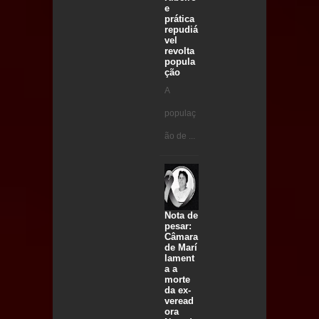
e
prática
repudiá
vel
revolta
popula
ção
A
populaç
ão de ...
Nota de
pesar:
Câmara
de Marí
lament
a a
morte
da ex-
veread
ora