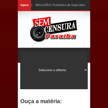
Agora
INCLUSÃO: Prefeitura de Sapé abre
inscrições para Programa CNH
Social; veja documentação
necessária!
Caldas Brandão: alta aprovação
popular fortalece gestão de Fábio
Rolim e esvazia discurso da oposição
Coordenadora do CEO destaca
campanha Julho Neon e apresenta
balanço da saúde bucal em Sapé
Ouça a matéria:
Mais de 40 sorrisos devolvidos à