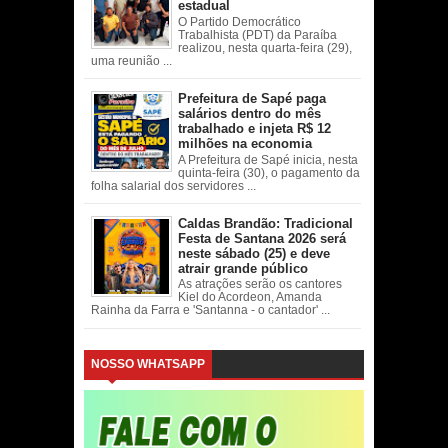
estadual
O Partido Democrático
Trabalhista (PDT) da Paraíba
realizou, nesta quarta-feira (29),
uma reunião ...
Prefeitura de Sapé paga
salários dentro do mês
trabalhado e injeta R$ 12
milhões na economia
A Prefeitura de Sapé inicia, nesta
quinta-feira (30), o pagamento da
folha salarial dos servidores ...
Caldas Brandão: Tradicional
Festa de Santana 2026 será
neste sábado (25) e deve
atrair grande público
As atrações serão os cantores
Kiel do Acordeon, Amanda
Rainha da Farra e 'Santanna - o cantador' ...
NOSSO WHATSAPP