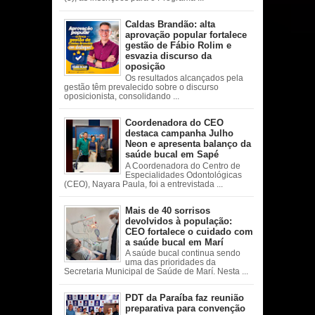
Caldas Brandão: alta
aprovação popular fortalece
gestão de Fábio Rolim e
esvazia discurso da
oposição
Os resultados alcançados pela
gestão têm prevalecido sobre o discurso
oposicionista, consolidando ...
Coordenadora do CEO
destaca campanha Julho
Neon e apresenta balanço da
saúde bucal em Sapé
A Coordenadora do Centro de
Especialidades Odontológicas
(CEO), Nayara Paula, foi a entrevistada ...
Mais de 40 sorrisos
devolvidos à população:
CEO fortalece o cuidado com
a saúde bucal em Marí
A saúde bucal continua sendo
uma das prioridades da
Secretaria Municipal de Saúde de Marí. Nesta ...
PDT da Paraíba faz reunião
preparativa para convenção