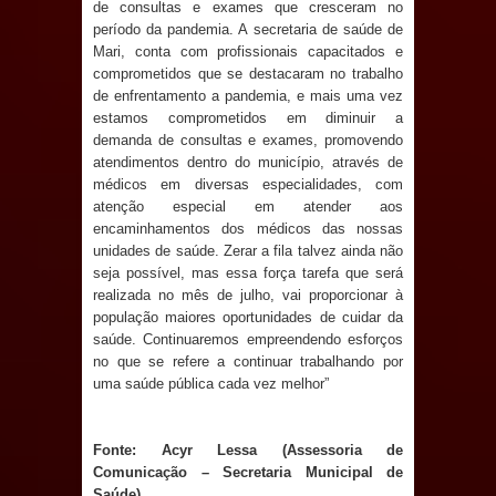
de consultas e exames que cresceram no
e aquece economia para Festa de
período da pandemia. A secretaria de saúde de
Mari, conta com profissionais capacitados e
Santana
comprometidos que se destacaram no trabalho
de enfrentamento a pandemia, e mais uma vez
Saúde Bucal: Mais de 470 próteses
estamos comprometidos em diminuir a
demanda de consultas e exames, promovendo
atendimentos dentro do município, através de
dentárias já foram entregues pela
médicos em diversas especialidades, com
atenção especial em atender aos
Prefeitura de Sapé em 2026
encaminhamentos dos médicos das nossas
unidades de saúde. Zerar a fila talvez ainda não
Caldas Brandão: Tradicional Festa de
seja possível, mas essa força tarefa que será
realizada no mês de julho, vai proporcionar à
Santana 2026 será neste sábado (25)
população maiores oportunidades de cuidar da
saúde. Continuaremos empreendendo esforços
e deve atrair grande público
no que se refere a continuar trabalhando por
uma saúde pública cada vez melhor”
Nota de pesar: Câmara de Marí
lamenta a morte da ex-vereadora
Fonte: Acyr Lessa (Assessoria de
Comunicação – Secretaria Municipal de
Neta do Sindicato
Saúde)