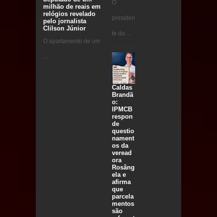
O
milhão de reais em
relógios revelado
presiden
pelo jornalista
Clilson Júnior
te da ...
O apartamento de um
...
Caldas
Brandã
o:
IPMCB
respon
de
questio
nament
os da
veread
ora
Rosâng
ela e
afirma
que
parcela
mentos
são