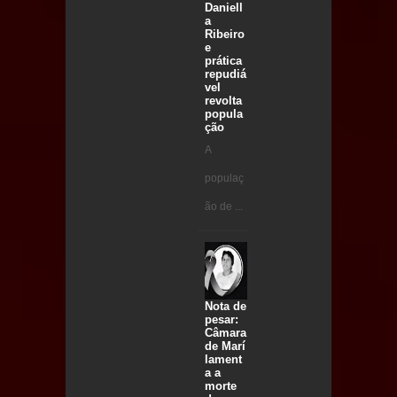
Daniell
a
Ribeiro
e
prática
repudiá
vel
revolta
popula
ção
A
populaç
ão de ...
Nota de
pesar:
Câmara
de Marí
lament
a a
morte