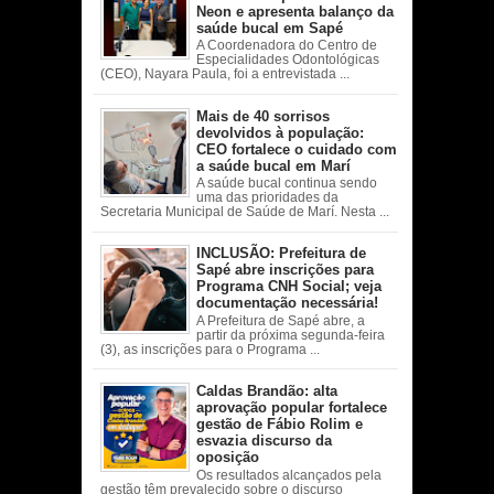
Neon e apresenta balanço da
saúde bucal em Sapé
A Coordenadora do Centro de
Especialidades Odontológicas
(CEO), Nayara Paula, foi a entrevistada ...
Mais de 40 sorrisos
devolvidos à população:
CEO fortalece o cuidado com
a saúde bucal em Marí
A saúde bucal continua sendo
uma das prioridades da
Secretaria Municipal de Saúde de Marí. Nesta ...
INCLUSÃO: Prefeitura de
Sapé abre inscrições para
Programa CNH Social; veja
documentação necessária!
A Prefeitura de Sapé abre, a
partir da próxima segunda-feira
(3), as inscrições para o Programa ...
Caldas Brandão: alta
aprovação popular fortalece
gestão de Fábio Rolim e
esvazia discurso da
oposição
Os resultados alcançados pela
gestão têm prevalecido sobre o discurso