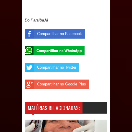
de 200 lideranças em apoio à pré-
candidatura de Denise Ribeiro à
Do ParaíbaJá
Assembleia Legislativa
Compartilhar no Facebook
Mari marca presença no maior
evento de saúde pública do planeta
com foco na qualificação dos
Compartilhar no Twitter
serviços do SUS
Compartilhar no Google Plus
MULUNGU: Servidora revela
Perseguição na Gestão de Daniella
MATÉRIAS RELACIONADAS:
Ribeiro e prática repudiável revolta
população