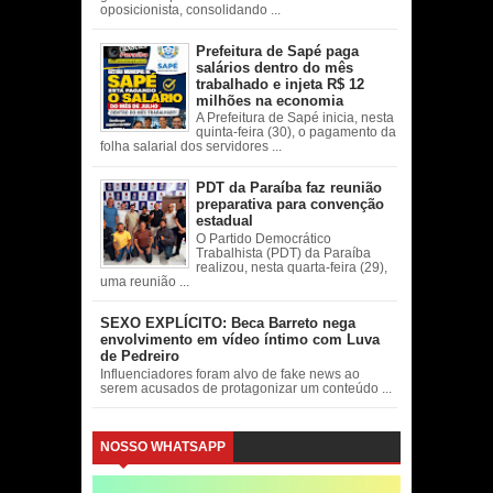
oposicionista, consolidando ...
Prefeitura de Sapé paga
salários dentro do mês
trabalhado e injeta R$ 12
milhões na economia
A Prefeitura de Sapé inicia, nesta
quinta-feira (30), o pagamento da
folha salarial dos servidores ...
PDT da Paraíba faz reunião
preparativa para convenção
estadual
O Partido Democrático
Trabalhista (PDT) da Paraíba
realizou, nesta quarta-feira (29),
uma reunião ...
SEXO EXPLÍCITO: Beca Barreto nega
envolvimento em vídeo íntimo com Luva
de Pedreiro
Influenciadores foram alvo de fake news ao
serem acusados de protagonizar um conteúdo ...
NOSSO WHATSAPP