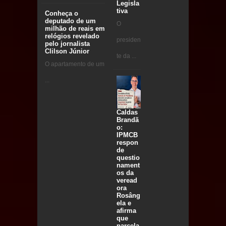
Legisla
tiva
Conheça o
deputado de um
O
milhão de reais em
relógios revelado
presiden
pelo jornalista
Clilson Júnior
te da ...
O apartamento de um
...
Caldas
Brandã
o:
IPMCB
respon
de
questio
nament
os da
veread
ora
Rosâng
ela e
afirma
que
parcela