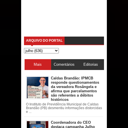
ARQUIVO DO PORTAL
Mais
Comentários
Editorias
acessadas
Caldas Brandão: IPMCB
responde questionamentos
da vereadora Rosângela e
afirma que parcelamentos
são referentes a débitos
históricos
O Instituto de Previdência Municipal de Caldas
Brandão (PB) desmentiu informações distorcidas
e ...
Coordenadora do CEO
destaca campanha Julho