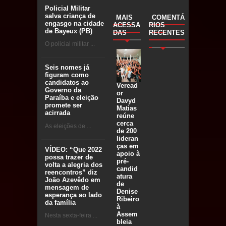
Policial Militar
salva criança de
MAIS
COMENTÁ
engasgo na cidade
ACESSA
RIOS
de Bayeux (PB)
DAS
RECENTES
O policial militar ...
Seis nomes já
figuram como
candidatos ao
Veread
Governo da
or
Paraíba e eleição
Davyd
promete ser
Matias
acirrada
reúne
cerca
As eleições de ...
de 200
lideran
ças em
VÍDEO: “Que 2022
apoio à
possa trazer de
pré-
volta a alegria dos
candid
reencontros” diz
atura
João Azevêdo em
de
mensagem de
Denise
esperança ao lado
Ribeiro
da família
à
Assem
Nesta sexta-feira ...
bleia