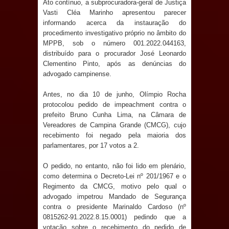
Ato contínuo, a subprocuradora-geral de Justiça
e aquece economia para Festa de
Vasti Cléa Marinho apresentou parecer
informando acerca da instauração do
Santana
procedimento investigativo próprio no âmbito do
MPPB, sob o número 001.2022.044163,
distribuído para o procurador José Leonardo
Saúde Bucal: Mais de 470 próteses
Clementino Pinto, após as denúncias do
advogado campinense.
dentárias já foram entregues pela
Antes, no dia 10 de junho, Olímpio Rocha
Prefeitura de Sapé em 2026
protocolou pedido de impeachment contra o
prefeito Bruno Cunha Lima, na Câmara de
Caldas Brandão: Tradicional Festa de
Vereadores de Campina Grande (CMCG), cujo
recebimento foi negado pela maioria dos
Santana 2026 será neste sábado (25)
parlamentares, por 17 votos a 2.
e deve atrair grande público
O pedido, no entanto, não foi lido em plenário,
como determina o Decreto-Lei nº 201/1967 e o
Nota de pesar: Câmara de Marí
Regimento da CMCG, motivo pelo qual o
advogado impetrou Mandado de Segurança
lamenta a morte da ex-vereadora
contra o presidente Marinaldo Cardoso (nº
0815262-91.2022.8.15.0001) pedindo que a
Neta do Sindicato
votação sobre o recebimento do pedido de