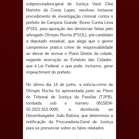
Anjos
subprocuradora-geral de Justiça Vasti Cléa
Marinho da Costa Lopes, resolveu instaurar
O verdadeiro oxigênio do Estado
procedimento de investigação criminal contra o
prefeito de Campina Grande, Bruno Cunha Lima
Democrático de Direito – Bacharela
(PSD), para apuração das denúncias feitas pelo
advogado Olímpio Rocha (PSOL), pré-candidato
a deputado estadual, que alega que o gestor
aborda de maneira inédita no mundo
campinense pratica crime de responsabilidade
ao deixar de revisar o Plano Diretor da cidade,
jurídico brasileiro, temas polêmicos;
negando execução ao Estatuto das Cidades,
que é Lei Federal, o que pode, inclusive, gerar
Confira!
impeachment do prefeito.
Prefeitura de Sapé promove
No último dia 14 de junho, a notícia-crime de
Olímpio Rocha foi apresentada junto ao Pleno
campanha Julho Neon com ações de
do Tribunal de Justiça da Paraíba (TJPB),
tombada sob o número 0815834-
conscientização sobre saúde bucal
50.2022.815.0000, e distribuída ao
Desembargador João Batista, que determinou a
Caldas Brandão: gestão municipal
notificação da Procuradoria-Geral de Justiça
para se pronunciar sobre os fatos relatados.
antecipa pagamento do mês de julho