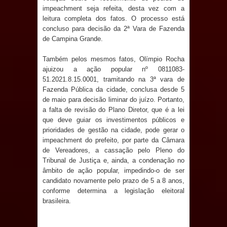
impeachment seja refeita, desta vez com a
Prefeito Major Sidnei busca em
leitura completa dos fatos. O processo está
concluso para decisão da 2ª Vara de Fazenda
de Campina Grande.
Brasília recursos para nova Casa de
Também pelos mesmos fatos, Olímpio Rocha
Acolhida e CRAS de Sapé
ajuizou a ação popular nº 0811083-
51.2021.8.15.0001, tramitando na 3ª vara de
Denise Ribeiro toma posse no
Fazenda Pública da cidade, conclusa desde 5
de maio para decisão liminar do juízo. Portanto,
Diretório Nacional do PDT durante
a falta de revisão do Plano Diretor, que é a lei
que deve guiar os investimentos públicos e
Convenção em Brasília
prioridades de gestão na cidade, pode gerar o
impeachment do prefeito, por parte da Câmara
Dois Gigantes da Poesia Paraibana
de Vereadores, a cassação pelo Pleno do
Tribunal de Justiça e, ainda, a condenação no
inspiram a IV FEIRA LITERÁRIA DO
âmbito de ação popular, impedindo-o de ser
candidato novamente pelo prazo de 5 a 8 anos,
BREJO em Guarabira
conforme determina a legislação eleitoral
brasileira.
Vereador Davyd Matias reúne cerca