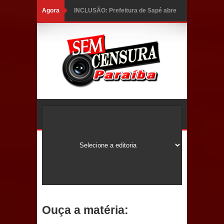
Agora
INCLUSÃO: Prefeitura de Sapé abre
inscrições para Programa CNH
Social; veja documentação
necessária!
Caldas Brandão: alta aprovação
popular fortalece gestão de Fábio
Rolim e esvazia discurso da oposição
Coordenadora do CEO destaca
campanha Julho Neon e apresenta
balanço da saúde bucal em Sapé
Ouça a matéria:
Mais de 40 sorrisos devolvidos à