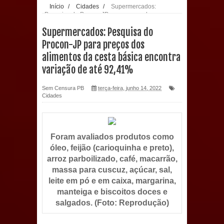
Início
/
Cidades
/
Supermercados:
Pesquisa do Procon-JP para preços dos
população: CEO fortalece o cuidado
alimentos da cesta básica encontra variação de
Supermercados: Pesquisa do
até 92,41%
com a saúde bucal em Marí
Procon-JP para preços dos
alimentos da cesta básica encontra
PDT da Paraíba faz reunião
variação de até 92,41%
preparativa para convenção estadual
Sem Censura PB
terça-feira, junho 14, 2022
Cidades
Prefeitura de Sapé paga salários
dentro do mês trabalhado e injeta R$
Foram avaliados produtos como
12 milhões na economia
óleo, feijão (carioquinha e preto),
arroz parboilizado, café, macarrão,
Prefeitura de Sapé desenvolve ações
massa para cuscuz, açúcar, sal,
leite em pó e em caixa, margarina,
para preservar tamarindeiro e
manteiga e biscoitos doces e
salgados. (Foto: Reprodução)
revitalizar Memorial Augusto dos