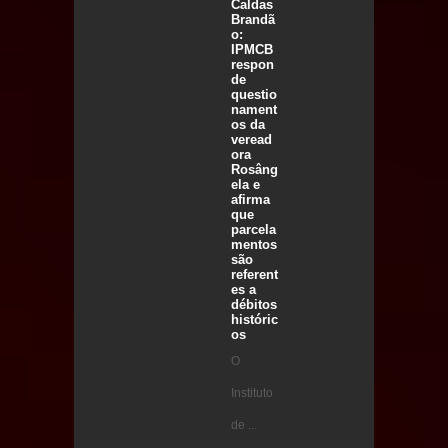
Caldas
Brandã
o:
IPMCB
respon
de
questio
nament
os da
veread
ora
Rosâng
ela e
afirma
que
parcela
mentos
são
referent
es a
débitos
históric
os
O
Instituto
de ...