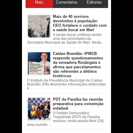
Mais
Comentários
Editorias
acessadas
Mais de 40 sorrisos
devolvidos à população:
CEO fortalece o cuidado com
a saúde bucal em Marí
A saúde bucal continua sendo
uma das prioridades da
Secretaria Municipal de Saúde de Marí. Nesta ...
Caldas Brandão: IPMCB
responde questionamentos
da vereadora Rosângela e
afirma que parcelamentos
são referentes a débitos
históricos
O Instituto de Previdência Municipal de Caldas
Brandão (PB) desmentiu informações distorcidas
e ...
PDT da Paraíba faz reunião
preparativa para convenção
estadual
O Partido Democrático
Trabalhista (PDT) da Paraíba
realizou, nesta quarta-feira (29),
uma reunião ...