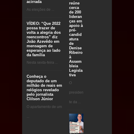
acirrada
reúne
cerca
As eleições de ...
de 200
lideran
ças em
VÍDEO: “Que 2022
apoio à
possa trazer de
pré-
volta a alegria dos
candid
reencontros” diz
atura
João Azevêdo em
de
mensagem de
Denise
esperança ao lado
Ribeiro
da família
à
Assem
Nesta sexta-feira ...
bleia
Legisla
tiva
Conheça o
deputado de um
O
milhão de reais em
relógios revelado
presiden
pelo jornalista
Clilson Júnior
te da ...
O apartamento de um
...