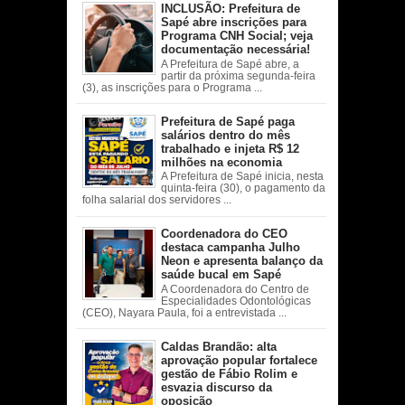
INCLUSÃO: Prefeitura de
Sapé abre inscrições para
Programa CNH Social; veja
documentação necessária!
A Prefeitura de Sapé abre, a
partir da próxima segunda-feira
(3), as inscrições para o Programa ...
Prefeitura de Sapé paga
salários dentro do mês
trabalhado e injeta R$ 12
milhões na economia
A Prefeitura de Sapé inicia, nesta
quinta-feira (30), o pagamento da
folha salarial dos servidores ...
Coordenadora do CEO
destaca campanha Julho
Neon e apresenta balanço da
saúde bucal em Sapé
A Coordenadora do Centro de
Especialidades Odontológicas
(CEO), Nayara Paula, foi a entrevistada ...
Caldas Brandão: alta
aprovação popular fortalece
gestão de Fábio Rolim e
esvazia discurso da
oposição