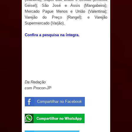
Geisel); São José e Assis (Mangabeira);
Prefeito Major Sidnei busca em
Mercado Pague Menos e União (Valentina);
Varejão do Preço (Rangel); e Varejão
Brasília recursos para nova Casa de
Supermercado (Varjão).
Confira a pesquisa na íntegra.
Acolhida e CRAS de Sapé
Denise Ribeiro toma posse no
Diretório Nacional do PDT durante
Convenção em Brasília
Da Redação
Dois Gigantes da Poesia Paraibana
com Procon-JP
inspiram a IV FEIRA LITERÁRIA DO
Compartilhar no Facebook
BREJO em Guarabira
Vereador Davyd Matias reúne cerca