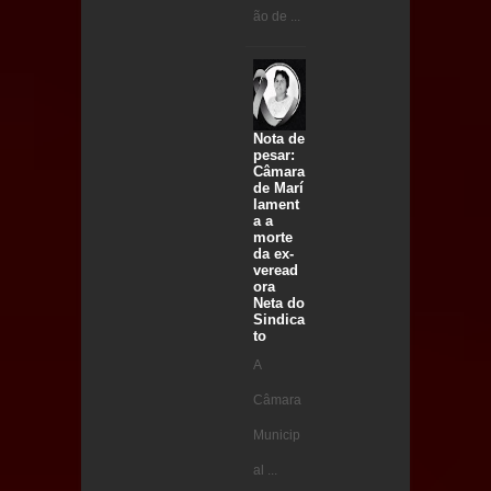
ão de ...
Nota de
pesar:
Câmara
de Marí
lament
a a
morte
da ex-
veread
ora
Neta do
Sindica
to
A
Câmara
Municip
al ...