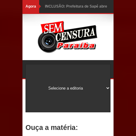
Agora
INCLUSÃO: Prefeitura de Sapé abre
inscrições para Programa CNH
Social; veja documentação
necessária!
Caldas Brandão: alta aprovação
popular fortalece gestão de Fábio
Rolim e esvazia discurso da oposição
Coordenadora do CEO destaca
campanha Julho Neon e apresenta
balanço da saúde bucal em Sapé
Ouça a matéria:
Mais de 40 sorrisos devolvidos à