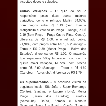
biscoitos doces e salgados.
e aquece economia para Festa de
Outras variações –
O quilo do sal é
Santana
responsável pelas duas outras maiores
variações, como o refinado Marlin, 84,03%,
Saúde Bucal: Mais de 470 próteses
com preços entre R$ 1,19 (São José –
Mangabeira e Varejão do Preço – Rangel) e R$
2,19 (Bom Preço – Praça Castro Pinto, Centro),
dentárias já foram entregues pela
diferença de R$ 1,00; e o refinado Lebre,
71,94%, com preços entre R$ 1,39 (Santiago –
Prefeitura de Sapé em 2026
Torre) e R$ 2,39 (Menor Preço – Bairro dos
Estados), diferença de R$ 1,00. O macarrão
Caldas Brandão: Tradicional Festa de
tipo espaguete 500g Imperador ficou com a
quinta maior variação, 61,72%, com preços
Santana 2026 será neste sábado (25)
entre R$ 2,90 (Santiago – Torre) e R$ 4,69
(Carrefour – Aeroclube), diferença de R$ 1,79.
e deve atrair grande público
Os supermercados –
A pesquisa visitou os
Nota de pesar: Câmara de Marí
seguintes locais: São João e Super Bompreço
(Centro); Santiago e Latorre (Torre); Menor
lamenta a morte da ex-vereadora
Preço (Bairro dos Estados); Carrefour
(Aeroclube); DoDia, Bemais e Manaíra
Neta do Sindicato
(Manaíra); Super Box Brasil e Cestão (Ernesto