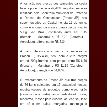
Anjos
A variação nos preços dos alimentos da cesta
básica pode chegar a 92,41%, registra pesquisa
O verdadeiro oxigênio do Estado
realizada pela Secretaria Municipal de Proteção
e Defesa do Consumidor (Procon-JP) nos
Democrático de Direito – Bacharela
supermercados da Capital no dia 13 de junho,
como é o caso da massa para cuscuz Flocão
aborda de maneira inédita no mundo
500g São Braz, oscilando entre R$ 1,45
(Bemais – Manaíra) e R$ 2,79 (Carrefour –
Aeroclube), diferença de R$ 2,34.
jurídico brasileiro, temas polêmicos;
A maior diferença nos preços da pesquisa do
Confira!
Procon-JP, R$ 4,40, ficou com o leite integral
em pó 200g Itambé, com preços entre R$ 6,79
Prefeitura de Sapé promove
(Manaíra – Manaíra) e R$ 11,19 (Carrefour –
Aeroclube), variação de 64,80%.
campanha Julho Neon com ações de
O levantamento do Procon-JP, que traz preços
conscientização sobre saúde bucal
de 76 itens coletados em 17 estabelecimentos,
mostra valores de produtos como óleo, feijão
Caldas Brandão: gestão municipal
(carioquinha e preto), arroz parboilizado, café,
macarrão, massa para cuscuz, açúcar, sal, leite
antecipa pagamento do mês de julho
em pó e em caixa, margarina, manteiga e