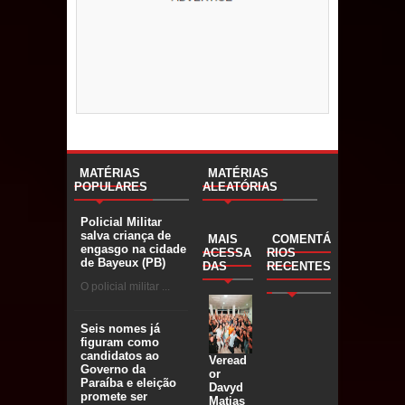
MATÉRIAS
MATÉRIAS
POPULARES
ALEATÓRIAS
Policial Militar
salva criança de
MAIS
COMENTÁ
engasgo na cidade
ACESSA
RIOS
de Bayeux (PB)
DAS
RECENTES
O policial militar ...
Seis nomes já
figuram como
candidatos ao
Veread
Governo da
or
Paraíba e eleição
Davyd
promete ser
Matias