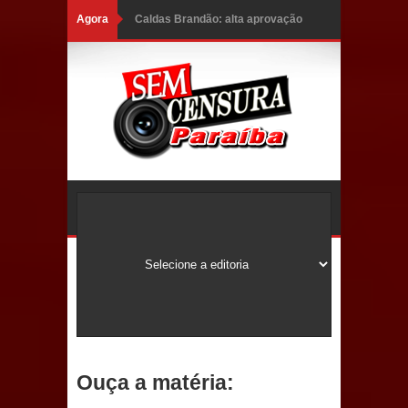
Agora
Caldas Brandão: alta aprovação
popular fortalece gestão de Fábio
Rolim e esvazia discurso da oposição
Coordenadora do CEO destaca
campanha Julho Neon e apresenta
balanço da saúde bucal em Sapé
Mais de 40 sorrisos devolvidos à
população: CEO fortalece o cuidado
com a saúde bucal em Marí
PDT da Paraíba faz reunião
Ouça a matéria:
preparativa para convenção estadual