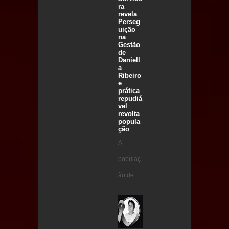
ra
revela
Perseg
uição
na
Gestão
de
Daniell
a
Ribeiro
e
prática
repudiá
vel
revolta
popula
ção
A
populaç
ão de ...