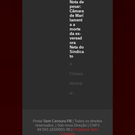
Nota de
pesar:
Câmara
de Marí
lament
a a
morte
da ex-
veread
ora
Neta do
Sindica
to
A
Câmara
Municip
al ...
Portal
Sem Censura PB
| Todos os direitos
reservados. | Sob nova Direção | CNPJ:
49.593.183/0001-95 |
Programa Sem
Censura