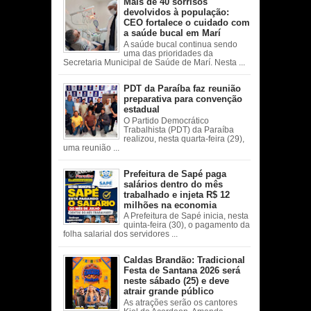
Mais de 40 sorrisos
devolvidos à população:
CEO fortalece o cuidado com
a saúde bucal em Marí
A saúde bucal continua sendo
uma das prioridades da
Secretaria Municipal de Saúde de Marí. Nesta ...
PDT da Paraíba faz reunião
preparativa para convenção
estadual
O Partido Democrático
Trabalhista (PDT) da Paraíba
realizou, nesta quarta-feira (29),
uma reunião ...
Prefeitura de Sapé paga
salários dentro do mês
trabalhado e injeta R$ 12
milhões na economia
A Prefeitura de Sapé inicia, nesta
quinta-feira (30), o pagamento da
folha salarial dos servidores ...
Caldas Brandão: Tradicional
Festa de Santana 2026 será
neste sábado (25) e deve
atrair grande público
As atrações serão os cantores