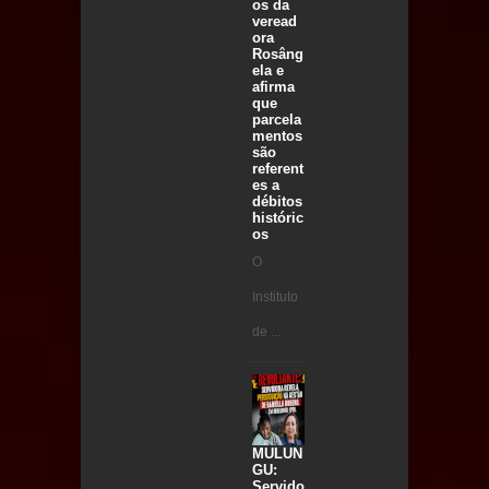
os da
veread
ora
Rosâng
ela e
afirma
que
parcela
mentos
são
referent
es a
débitos
históric
os
O
Instituto
de ...
MULUN
GU:
Servido