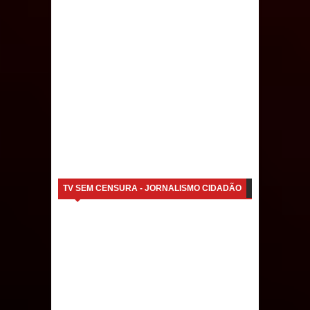
débitos históricos
INCLUSÃO: Prefeitura de Sapé abre
inscrições para Programa CNH
Social; veja documentação
necessária!
TV SEM CENSURA - JORNALISMO CIDADÃO