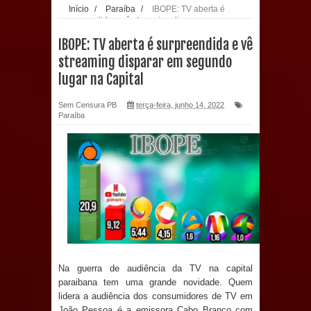
Início
/
Paraíba
/
IBOPE: TV aberta é
surpreendida e vê streaming disparar em
Prefeitura de Sapé paga salários
segundo lugar na Capital
IBOPE: TV aberta é surpreendida e vê
dentro do mês trabalhado e injeta R$
streaming disparar em segundo
lugar na Capital
12 milhões na economia
Sem Censura PB
terça-feira, junho 14, 2022
Prefeitura de Sapé desenvolve ações
Paraíba
para preservar tamarindeiro e
revitalizar Memorial Augusto dos
Anjos
O verdadeiro oxigênio do Estado
Democrático de Direito – Bacharela
Na guerra de audiência da TV na capital
paraibana tem uma grande novidade. Quem
aborda de maneira inédita no mundo
lidera a audiência dos consumidores de TV em
João Pessoa é a emissora Cabo Branco com