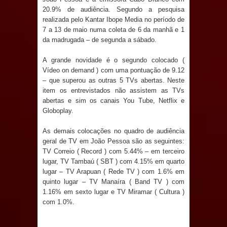
jurídico brasileiro, temas polêmicos;
20.9% de audiência. Segundo a pesquisa
realizada pelo Kantar Ibope Media no período de
Confira!
7 a 13 de maio numa coleta de 6 da manhã e 1
da madrugada – de segunda a sábado.
Prefeitura de Sapé promove
A grande novidade é o segundo colocado (
campanha Julho Neon com ações de
Vídeo on demand ) com uma pontuação de 9.12
– que superou as outras 5 TVs abertas. Neste
conscientização sobre saúde bucal
item os entrevistados não assistem as TVs
abertas e sim os canais You Tube, Netflix e
Caldas Brandão: gestão municipal
Globoplay.
As demais colocações no quadro de audiência
antecipa pagamento do mês de julho
geral de TV em João Pessoa são as seguintes:
TV Correio ( Record ) com 5.44% – em terceiro
e aquece economia para Festa de
lugar, TV Tambaú ( SBT ) com 4.15% em quarto
lugar – TV Arapuan ( Rede TV ) com 1.6% em
Santana
quinto lugar – TV Manaíra ( Band TV ) com
1.16% em sexto lugar e TV Miramar ( Cultura )
Saúde Bucal: Mais de 470 próteses
com 1.0%.
dentárias já foram entregues pela