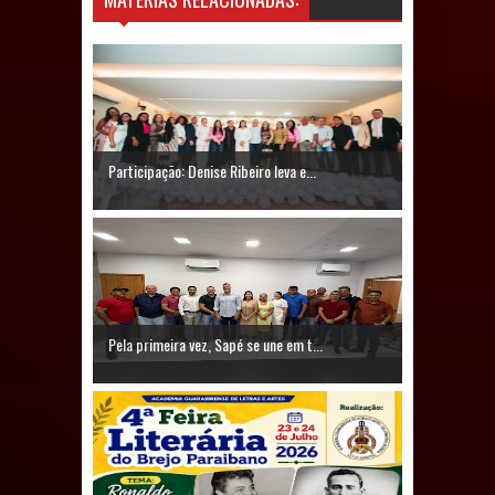
Diretório Nacional do PDT durante
Convenção em Brasília
Dois Gigantes da Poesia Paraibana
Participação: Denise Ribeiro leva e...
inspiram a IV FEIRA LITERÁRIA DO
BREJO em Guarabira
Vereador Davyd Matias reúne cerca
de 200 lideranças em apoio à pré-
Pela primeira vez, Sapé se une em t...
candidatura de Denise Ribeiro à
Assembleia Legislativa
Mari marca presença no maior