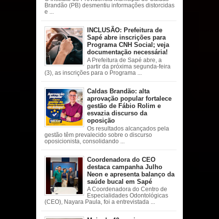
Brandão (PB) desmentiu informações distorcidas
e ...
INCLUSÃO: Prefeitura de
Sapé abre inscrições para
Programa CNH Social; veja
documentação necessária!
A Prefeitura de Sapé abre, a
partir da próxima segunda-feira
(3), as inscrições para o Programa ...
Caldas Brandão: alta
aprovação popular fortalece
gestão de Fábio Rolim e
esvazia discurso da
oposição
Os resultados alcançados pela
gestão têm prevalecido sobre o discurso
oposicionista, consolidando ...
Coordenadora do CEO
destaca campanha Julho
Neon e apresenta balanço da
saúde bucal em Sapé
A Coordenadora do Centro de
Especialidades Odontológicas
(CEO), Nayara Paula, foi a entrevistada ...