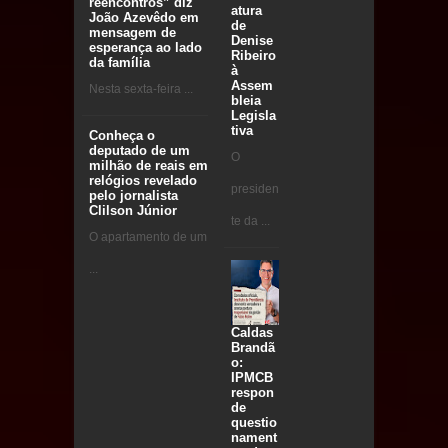
reencontros” diz
atura
João Azevêdo em
de
mensagem de
Denise
esperança ao lado
Ribeiro
da família
à
Assem
Nesta sexta-feira ...
bleia
Legisla
tiva
Conheça o
deputado de um
O
milhão de reais em
relógios revelado
presiden
pelo jornalista
Clilson Júnior
te da ...
O apartamento de um
...
Caldas
Brandã
o:
IPMCB
respon
de
questio
nament