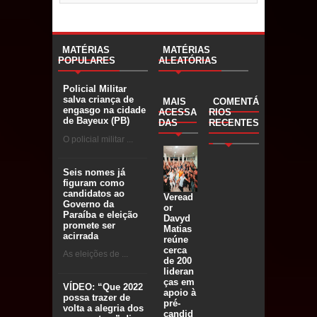
MATÉRIAS
MATÉRIAS
POPULARES
ALEATÓRIAS
Policial Militar
salva criança de
MAIS
COMENTÁ
engasgo na cidade
ACESSA
RIOS
de Bayeux (PB)
DAS
RECENTES
O policial militar ...
Seis nomes já
figuram como
candidatos ao
Veread
Governo da
or
Paraíba e eleição
Davyd
promete ser
Matias
acirrada
reúne
cerca
As eleições de ...
de 200
lideran
ças em
VÍDEO: “Que 2022
apoio à
possa trazer de
pré-
volta a alegria dos
candid