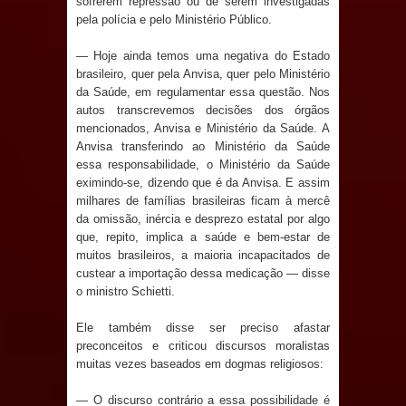
sofrerem repressão ou de serem investigadas
e aquece economia para Festa de
pela polícia e pelo Ministério Público.
— Hoje ainda temos uma negativa do Estado
Santana
brasileiro, quer pela Anvisa, quer pelo Ministério
da Saúde, em regulamentar essa questão. Nos
Saúde Bucal: Mais de 470 próteses
autos transcrevemos decisões dos órgãos
mencionados, Anvisa e Ministério da Saúde. A
dentárias já foram entregues pela
Anvisa transferindo ao Ministério da Saúde
essa responsabilidade, o Ministério da Saúde
Prefeitura de Sapé em 2026
eximindo-se, dizendo que é da Anvisa. E assim
milhares de famílias brasileiras ficam à mercê
Caldas Brandão: Tradicional Festa de
da omissão, inércia e desprezo estatal por algo
que, repito, implica a saúde e bem-estar de
Santana 2026 será neste sábado (25)
muitos brasileiros, a maioria incapacitados de
custear a importação dessa medicação — disse
e deve atrair grande público
o ministro Schietti.
Nota de pesar: Câmara de Marí
Ele também disse ser preciso afastar
preconceitos e criticou discursos moralistas
lamenta a morte da ex-vereadora
muitas vezes baseados em dogmas religiosos:
Neta do Sindicato
— O discurso contrário a essa possibilidade é