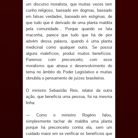
um discurso moralista, que muitas vezes tem
cunho religioso, baseado em dogmas, baseado
Prefeito Major Sidnei busca em
em falsas verdades, baseado em estigmas, de
que tudo que é derivado de uma planta maldita
Brasília recursos para nova Casa de
pela comunidade... Porque quando se fala
maconha, parece que tudo que há de pior
Acolhida e CRAS de Sapé
advém dessa palavra, quando é uma planta
medicinal como qualquer outra. Se possui
Denise Ribeiro toma posse no
alguns malefícios, produz muitos benefícios.
Paremos com preconceito, com esse
Diretório Nacional do PDT durante
moralismo que atrasa o desenvolvimento do
tema no âmbito do Poder Legislativo e muitas
Convenção em Brasília
obnubila o pensamento de juízes brasileiros.
Dois Gigantes da Poesia Paraibana
O ministro Sebastião Reis, relator da outra
ação, que beneficia uma pessoa, foi na mesma
inspiram a IV FEIRA LITERÁRIA DO
linha:
BREJO em Guarabira
— Como o ministro Rogério falou,
simplesmente tachar de maldita uma planta
Vereador Davyd Matias reúne cerca
porque há preconceito contra ela, sem um
cuidado maior em se verificar os benefícios que