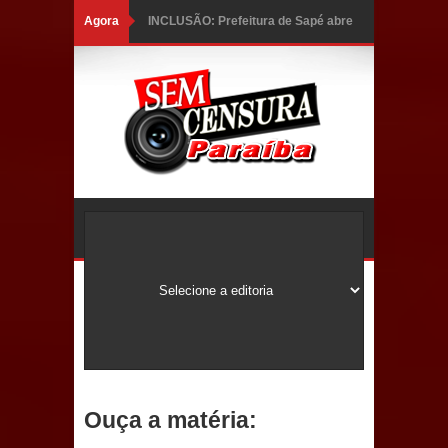
Agora
INCLUSÃO: Prefeitura de Sapé abre
inscrições para Programa CNH
Social; veja documentação
necessária!
Caldas Brandão: alta aprovação
popular fortalece gestão de Fábio
Rolim e esvazia discurso da oposição
Coordenadora do CEO destaca
campanha Julho Neon e apresenta
balanço da saúde bucal em Sapé
Ouça a matéria:
Mais de 40 sorrisos devolvidos à