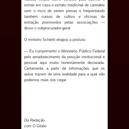
extrair em casa o extrato medicinal de cannabis
Caldas Brandão: IPMCB responde
sem o risco de serem presas e frequentando
também cursos de cultivo e oficinas de
questionamentos da vereadora
extração promovidos pelas associações —
disse o subprocurador-geral.
Rosângela e afirma que
O ministro Schietti elogiou a postura:
parcelamentos são referentes a
— Eu cumprimento o Ministério Público Federal
débitos históricos
pelo amadurecimento da posição institucional e
pessoal aqui muito honestamente declarada.
Certamente a partir de informações que os
autos trazem de uma realidade para a qual não
podemos mais nos cegar.
Da Redação
com O Globo