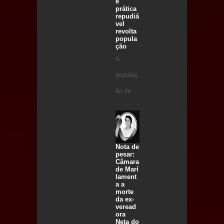
e
prática
repudiá
vel
revolta
popula
ção
A
populaç
ão de ...
Nota de
pesar:
Câmara
de Marí
lament
a a
morte
da ex-
veread
ora
Neta do