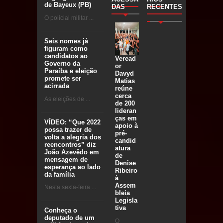
de Bayeux (PB)
DAS
RECENTES
O policial militar ...
Seis nomes já
figuram como
candidatos ao
Veread
Governo da
or
Paraíba e eleição
Davyd
promete ser
Matias
acirrada
reúne
cerca
As eleições de ...
de 200
lideran
ças em
VÍDEO: “Que 2022
apoio à
possa trazer de
pré-
volta a alegria dos
candid
reencontros” diz
atura
João Azevêdo em
de
mensagem de
Denise
esperança ao lado
Ribeiro
da família
à
Assem
Nesta sexta-feira ...
bleia
Legisla
tiva
Conheça o
deputado de um
O