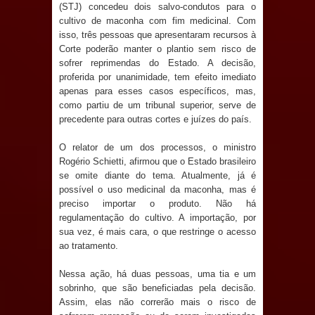
Anjos
(STJ) concedeu dois salvo-condutos para o
cultivo de maconha com fim medicinal. Com
O verdadeiro oxigênio do Estado
isso, três pessoas que apresentaram recursos à
Corte poderão manter o plantio sem risco de
sofrer reprimendas do Estado. A decisão,
Democrático de Direito – Bacharela
proferida por unanimidade, tem efeito imediato
apenas para esses casos específicos, mas,
aborda de maneira inédita no mundo
como partiu de um tribunal superior, serve de
precedente para outras cortes e juízes do país.
jurídico brasileiro, temas polêmicos;
O relator de um dos processos, o ministro
Confira!
Rogério Schietti, afirmou que o Estado brasileiro
se omite diante do tema. Atualmente, já é
Prefeitura de Sapé promove
possível o uso medicinal da maconha, mas é
preciso importar o produto. Não há
campanha Julho Neon com ações de
regulamentação do cultivo. A importação, por
sua vez, é mais cara, o que restringe o acesso
conscientização sobre saúde bucal
ao tratamento.
Caldas Brandão: gestão municipal
Nessa ação, há duas pessoas, uma tia e um
sobrinho, que são beneficiadas pela decisão.
antecipa pagamento do mês de julho
Assim, elas não correrão mais o risco de