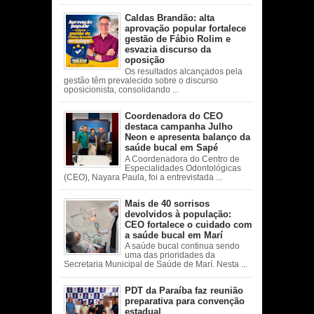
Caldas Brandão: alta
aprovação popular fortalece
gestão de Fábio Rolim e
esvazia discurso da
oposição
Os resultados alcançados pela
gestão têm prevalecido sobre o discurso
oposicionista, consolidando ...
Coordenadora do CEO
destaca campanha Julho
Neon e apresenta balanço da
saúde bucal em Sapé
A Coordenadora do Centro de
Especialidades Odontológicas
(CEO), Nayara Paula, foi a entrevistada ...
Mais de 40 sorrisos
devolvidos à população:
CEO fortalece o cuidado com
a saúde bucal em Marí
A saúde bucal continua sendo
uma das prioridades da
Secretaria Municipal de Saúde de Marí. Nesta ...
PDT da Paraíba faz reunião
preparativa para convenção
estadual