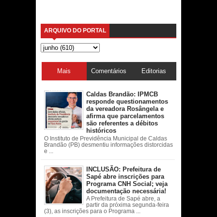
ARQUIVO DO PORTAL
Mais
Comentários
Editorias
acessadas
Caldas Brandão: IPMCB
responde questionamentos
da vereadora Rosângela e
afirma que parcelamentos
são referentes a débitos
históricos
O Instituto de Previdência Municipal de Caldas
Brandão (PB) desmentiu informações distorcidas
e ...
INCLUSÃO: Prefeitura de
Sapé abre inscrições para
Programa CNH Social; veja
documentação necessária!
A Prefeitura de Sapé abre, a
partir da próxima segunda-feira
(3), as inscrições para o Programa ...