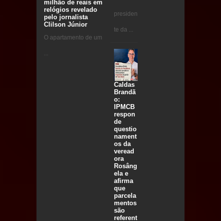
milhão de reais em
relógios revelado
presiden
pelo jornalista
Clilson Júnior
te da ...
O apartamento de um
...
Caldas
Brandã
o:
IPMCB
respon
de
questio
nament
os da
veread
ora
Rosâng
ela e
afirma
que
parcela
mentos
são
referent