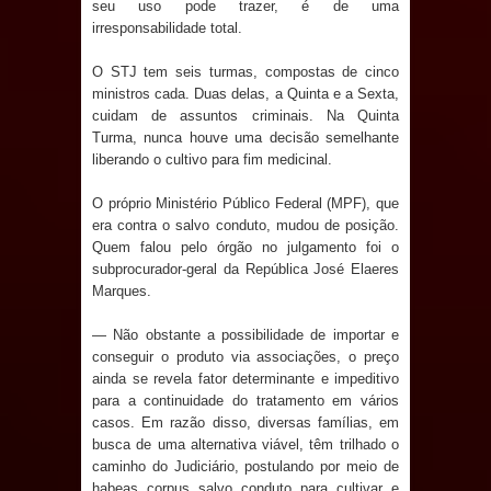
seu uso pode trazer, é de uma
de 200 lideranças em apoio à pré-
irresponsabilidade total.
candidatura de Denise Ribeiro à
O STJ tem seis turmas, compostas de cinco
ministros cada. Duas delas, a Quinta e a Sexta,
Assembleia Legislativa
cuidam de assuntos criminais. Na Quinta
Turma, nunca houve uma decisão semelhante
Mari marca presença no maior
liberando o cultivo para fim medicinal.
evento de saúde pública do planeta
O próprio Ministério Público Federal (MPF), que
era contra o salvo conduto, mudou de posição.
com foco na qualificação dos
Quem falou pelo órgão no julgamento foi o
subprocurador-geral da República José Elaeres
serviços do SUS
Marques.
MULUNGU: Servidora revela
— Não obstante a possibilidade de importar e
conseguir o produto via associações, o preço
Perseguição na Gestão de Daniella
ainda se revela fator determinante e impeditivo
para a continuidade do tratamento em vários
Ribeiro e prática repudiável revolta
casos. Em razão disso, diversas famílias, em
busca de uma alternativa viável, têm trilhado o
caminho do Judiciário, postulando por meio de
população
habeas corpus salvo conduto para cultivar e