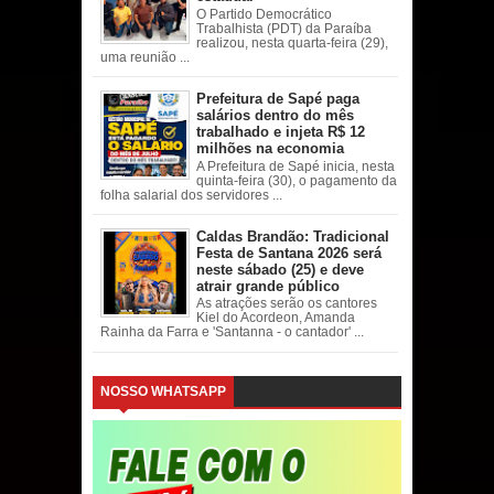
O Partido Democrático
Trabalhista (PDT) da Paraíba
realizou, nesta quarta-feira (29),
uma reunião ...
Prefeitura de Sapé paga
salários dentro do mês
trabalhado e injeta R$ 12
milhões na economia
A Prefeitura de Sapé inicia, nesta
quinta-feira (30), o pagamento da
folha salarial dos servidores ...
Caldas Brandão: Tradicional
Festa de Santana 2026 será
neste sábado (25) e deve
atrair grande público
As atrações serão os cantores
Kiel do Acordeon, Amanda
Rainha da Farra e 'Santanna - o cantador' ...
NOSSO WHATSAPP