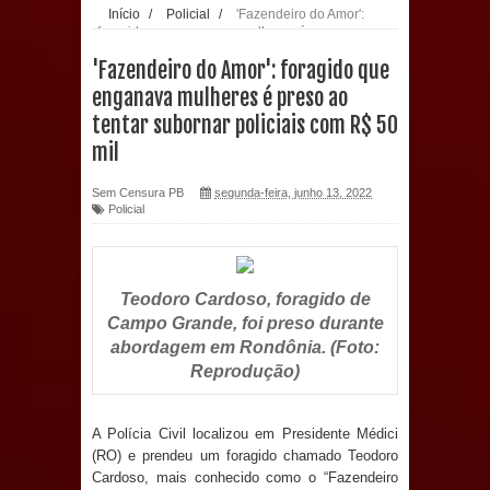
Início
/
Policial
/
'Fazendeiro do Amor':
foragido que enganava mulheres é preso ao
população: CEO fortalece o cuidado
tentar subornar policiais com R$ 50 mil
'Fazendeiro do Amor': foragido que
com a saúde bucal em Marí
enganava mulheres é preso ao
tentar subornar policiais com R$ 50
PDT da Paraíba faz reunião
mil
preparativa para convenção estadual
Sem Censura PB
segunda-feira, junho 13, 2022
Policial
Prefeitura de Sapé paga salários
dentro do mês trabalhado e injeta R$
Teodoro Cardoso, foragido de
12 milhões na economia
Campo Grande, foi preso durante
abordagem em Rondônia. (Foto:
Prefeitura de Sapé desenvolve ações
Reprodução)
para preservar tamarindeiro e
A Polícia Civil localizou em Presidente Médici
revitalizar Memorial Augusto dos
(RO) e prendeu um foragido chamado Teodoro
Cardoso, mais conhecido como o “Fazendeiro