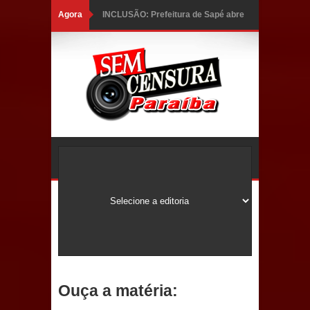
Agora
INCLUSÃO: Prefeitura de Sapé abre
inscrições para Programa CNH
Social; veja documentação
necessária!
Caldas Brandão: alta aprovação
popular fortalece gestão de Fábio
Rolim e esvazia discurso da oposição
Coordenadora do CEO destaca
campanha Julho Neon e apresenta
balanço da saúde bucal em Sapé
Ouça a matéria:
Mais de 40 sorrisos devolvidos à