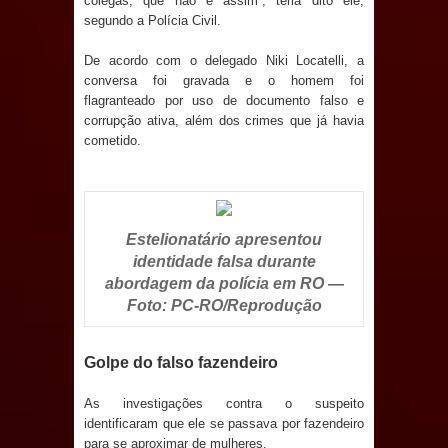
colegas, que não é assim”, teria dito ele,
segundo a Polícia Civil.
e aquece economia para Festa de
De acordo com o delegado Niki Locatelli, a
Santana
conversa foi gravada e o homem foi
flagranteado por uso de documento falso e
Saúde Bucal: Mais de 470 próteses
corrupção ativa, além dos crimes que já havia
cometido.
dentárias já foram entregues pela
Prefeitura de Sapé em 2026
Caldas Brandão: Tradicional Festa de
Estelionatário apresentou
identidade falsa durante
Santana 2026 será neste sábado (25)
abordagem da polícia em RO —
Foto: PC-RO/Reprodução
e deve atrair grande público
Nota de pesar: Câmara de Marí
Golpe do falso fazendeiro
lamenta a morte da ex-vereadora
As investigações contra o suspeito
identificaram que ele se passava por fazendeiro
Neta do Sindicato
para se aproximar de mulheres.