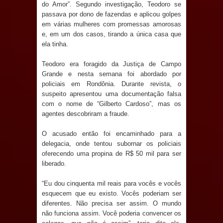
Anjos
do Amor”. Segundo investigação, Teodoro se
passava por dono de fazendas e aplicou golpes
em várias mulheres com promessas amorosas
O verdadeiro oxigênio do Estado
e, em um dos casos, tirando a única casa que
ela tinha.
Democrático de Direito – Bacharela
Teodoro era foragido da Justiça de Campo
aborda de maneira inédita no mundo
Grande e nesta semana foi abordado por
policiais em Rondônia. Durante revista, o
jurídico brasileiro, temas polêmicos;
suspeito apresentou uma documentação falsa
com o nome de “Gilberto Cardoso”, mas os
Confira!
agentes descobriram a fraude.
Prefeitura de Sapé promove
O acusado então foi encaminhado para a
delegacia, onde tentou subornar os policiais
campanha Julho Neon com ações de
oferecendo uma propina de R$ 50 mil para ser
liberado.
conscientização sobre saúde bucal
“Eu dou cinquenta mil reais para vocês e vocês
Caldas Brandão: gestão municipal
esquecem que eu existo. Vocês poderiam ser
diferentes. Não precisa ser assim. O mundo
antecipa pagamento do mês de julho
não funciona assim. Você poderia convencer os