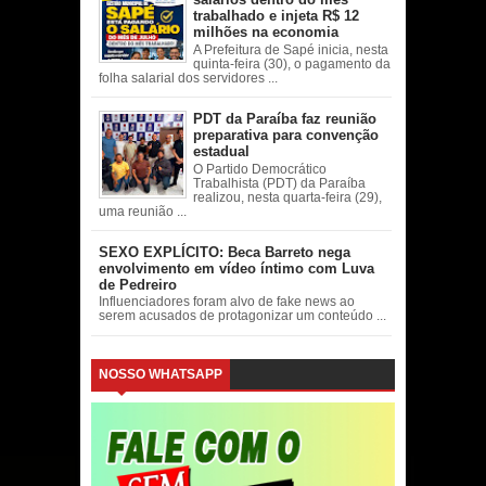
trabalhado e injeta R$ 12
milhões na economia
A Prefeitura de Sapé inicia, nesta
quinta-feira (30), o pagamento da
folha salarial dos servidores ...
PDT da Paraíba faz reunião
preparativa para convenção
estadual
O Partido Democrático
Trabalhista (PDT) da Paraíba
realizou, nesta quarta-feira (29),
uma reunião ...
SEXO EXPLÍCITO: Beca Barreto nega
envolvimento em vídeo íntimo com Luva
de Pedreiro
Influenciadores foram alvo de fake news ao
serem acusados de protagonizar um conteúdo ...
NOSSO WHATSAPP