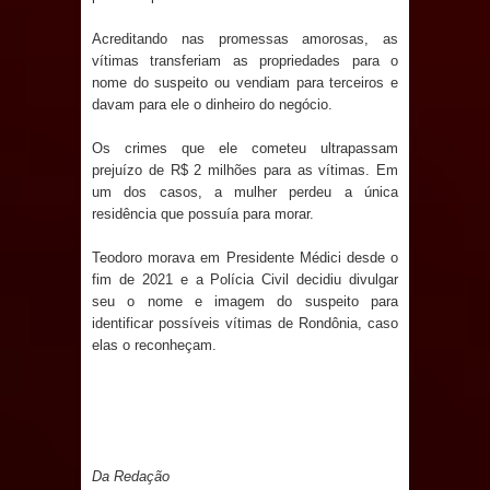
Prefeito Major Sidnei busca em
Acreditando nas promessas amorosas, as
vítimas transferiam as propriedades para o
nome do suspeito ou vendiam para terceiros e
Brasília recursos para nova Casa de
davam para ele o dinheiro do negócio.
Acolhida e CRAS de Sapé
Os crimes que ele cometeu ultrapassam
prejuízo de R$ 2 milhões para as vítimas. Em
Denise Ribeiro toma posse no
um dos casos, a mulher perdeu a única
residência que possuía para morar.
Diretório Nacional do PDT durante
Teodoro morava em Presidente Médici desde o
Convenção em Brasília
fim de 2021 e a Polícia Civil decidiu divulgar
seu o nome e imagem do suspeito para
Dois Gigantes da Poesia Paraibana
identificar possíveis vítimas de Rondônia, caso
elas o reconheçam.
inspiram a IV FEIRA LITERÁRIA DO
BREJO em Guarabira
Vereador Davyd Matias reúne cerca
Da Redação