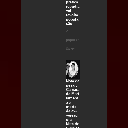
prática
repudiá
vel
revolta
popula
ção
A
populaç
ão de ...
Nota de
pesar:
Câmara
de Marí
lament
a a
morte
da ex-
veread
ora
Neta do