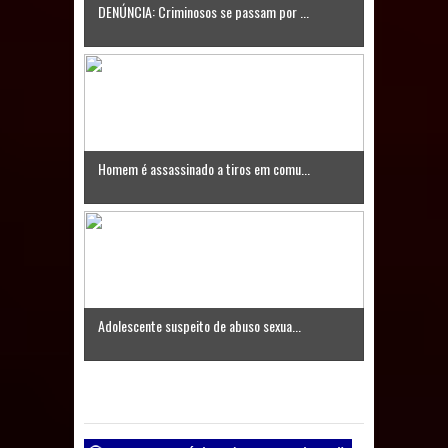
DENÚNCIA: Criminosos se passam por ...
Caldas Brandão: IPMCB responde
questionamentos da vereadora
Rosângela e afirma que
parcelamentos são referentes a
Homem é assassinado a tiros em comu...
débitos históricos
Adolescente suspeito de abuso sexua...