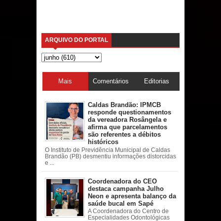
ARQUIVO DO PORTAL
Mais
Comentários
Editorias
acessadas
Caldas Brandão: IPMCB
responde questionamentos
da vereadora Rosângela e
afirma que parcelamentos
são referentes a débitos
históricos
O Instituto de Previdência Municipal de Caldas
Brandão (PB) desmentiu informações distorcidas
e ...
Coordenadora do CEO
destaca campanha Julho
Neon e apresenta balanço da
saúde bucal em Sapé
A Coordenadora do Centro de
Especialidades Odontológicas