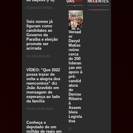
DAS
RECENTES
O policial militar ...
Seis nomes já
figuram como
candidatos ao
Veread
Governo da
or
Paraíba e eleição
Davyd
promete ser
Matias
acirrada
reúne
cerca
As eleições de ...
de 200
lideran
ças em
VÍDEO: “Que 2022
apoio à
possa trazer de
pré-
volta a alegria dos
candid
reencontros” diz
atura
João Azevêdo em
de
mensagem de
Denise
esperança ao lado
Ribeiro
da família
à
Assem
Nesta sexta-feira ...
bleia
Legisla
tiva
Conheça o
deputado de um
O
milhão de reais em