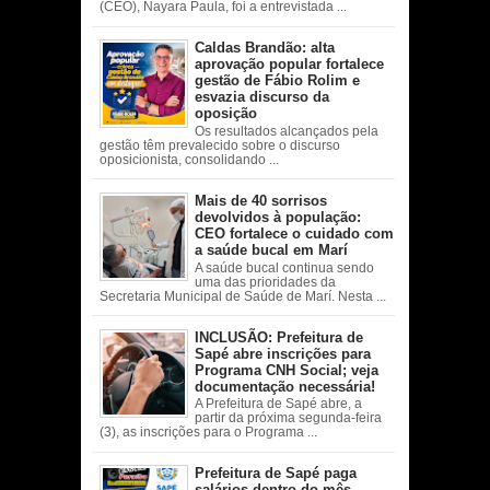
(CEO), Nayara Paula, foi a entrevistada ...
Caldas Brandão: alta
aprovação popular fortalece
gestão de Fábio Rolim e
esvazia discurso da
oposição
Os resultados alcançados pela
gestão têm prevalecido sobre o discurso
oposicionista, consolidando ...
Mais de 40 sorrisos
devolvidos à população:
CEO fortalece o cuidado com
a saúde bucal em Marí
A saúde bucal continua sendo
uma das prioridades da
Secretaria Municipal de Saúde de Marí. Nesta ...
INCLUSÃO: Prefeitura de
Sapé abre inscrições para
Programa CNH Social; veja
documentação necessária!
A Prefeitura de Sapé abre, a
partir da próxima segunda-feira
(3), as inscrições para o Programa ...
Prefeitura de Sapé paga
salários dentro do mês