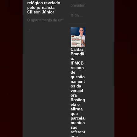
relógios revelado
presiden
pelo jornalista
Clilson Júnior
te da ...
O apartamento de um
...
Caldas
Brandã
o:
IPMCB
respon
de
questio
nament
os da
veread
ora
Rosâng
ela e
afirma
que
parcela
mentos
são
referent
es a