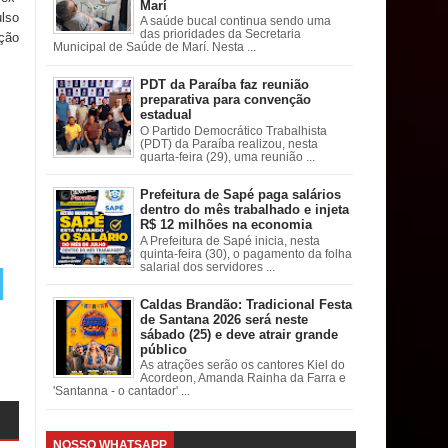
Marí
ulso
A saúde bucal continua sendo uma
das prioridades da Secretaria
ação
Municipal de Saúde de Marí. Nesta ...
PDT da Paraíba faz reunião
preparativa para convenção
estadual
O Partido Democrático Trabalhista
(PDT) da Paraíba realizou, nesta
quarta-feira (29), uma reunião ...
Prefeitura de Sapé paga salários
dentro do mês trabalhado e injeta
R$ 12 milhões na economia
A Prefeitura de Sapé inicia, nesta
quinta-feira (30), o pagamento da folha
salarial dos servidores ...
Caldas Brandão: Tradicional Festa
de Santana 2026 será neste
sábado (25) e deve atrair grande
público
As atrações serão os cantores Kiel do
Acordeon, Amanda Rainha da Farra e
'Santanna - o cantador' ...
NOSSO WHATSAPP