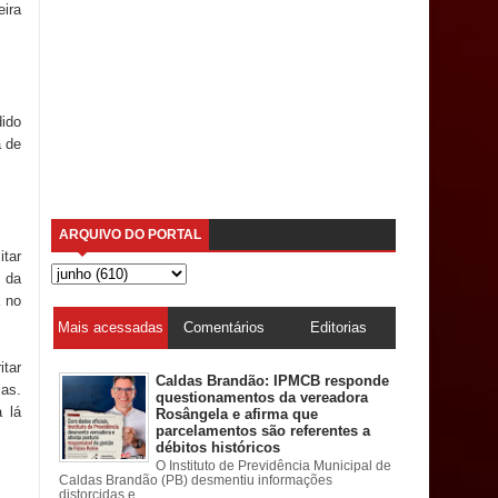
eira
dido
a de
ARQUIVO DO PORTAL
itar
a da
 no
Mais acessadas
Comentários
Editorias
itar
Caldas Brandão: IPMCB responde
las.
questionamentos da vereadora
 lá
Rosângela e afirma que
parcelamentos são referentes a
débitos históricos
O Instituto de Previdência Municipal de
Caldas Brandão (PB) desmentiu informações
distorcidas e ...