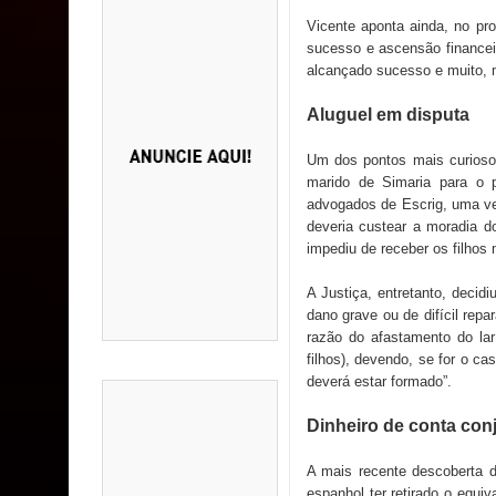
Vicente aponta ainda, no p
sucesso e ascensão financei
alcançado sucesso e muito, m
Aluguel em disputa
Um dos pontos mais curioso
marido de Simaria para o 
advogados de Escrig, uma ve
deveria custear a moradia d
impediu de receber os filhos 
A Justiça, entretanto, decid
dano grave ou de difícil rep
razão do afastamento do lar
filhos), devendo, se for o c
deverá estar formado”.
Dinheiro de conta con
A mais recente descoberta d
espanhol ter retirado o equ