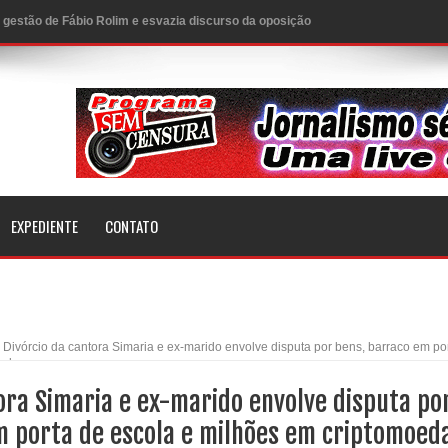
 gestão de Fábio Rolim e esvazia discurso da oposição
on e apresenta balanço da saúde bucal em Sapé
 fortalece o cuidado com a saúde bucal em Marí
venção estadual
rabalhado e injeta R$ 12 milhões na economia
EXPEDIENTE
CONTATO
ar tamarindeiro e revitalizar Memorial Augusto dos Anjos
Direito – Bacharela aborda de maneira inédita no mundo
:
Divórcio da cantora Simaria e ex-marido envolve disputa por bens, barraco em po
n com ações de conscientização sobre saúde bucal
oeda
ora Simaria e ex-marido envolve disputa po
mento do mês de julho e aquece economia para Festa de
m porta de escola e milhões em criptomoed