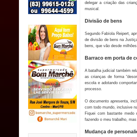
MULUNGU: Servidora revela Perseguição na Gestão
delegar a criação das crian
musical.
população
Divisão de bens
Caldas Brandão: IPMCB responde questionamento
Segundo Fabíola Reipert, ap
de divisão de bens na Justiç
são referentes a débitos históricos
bens, que vão desde milhões 
INCLUSÃO: Prefeitura de Sapé abre inscrições p
Barraco em porta de c
A batalha judicial também rel
as crianças de forma “desor
escola e adotando comporta
processo.
O documento apresenta, incl
com todo mundo, inclusive na
Fiquei com bastante medo 
fazendo o meu trabalho, mas
Mudança de personali