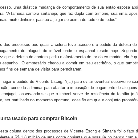
rocesso, uma drástica mudança de comportamento de sua então esposa apó
ra: “A famosa cantora sertaneja, que faz dupla com Simone, sua irmã, após
ais muito dinheiro, passou a julgar-se acima de tudo e de todos”.
s dos processos aos quais a coluna teve acesso é o pedido da defesa do 
pagamento do aluguel do imóvel onde o espanhol reside hoje. Segundo
z que a defesa da cantora pediu o afastamento de lar do ex-marido, ela é 
o espanhol. O empresário chegou a dormir em seu escritório, o que tamb
nos fins de semana de visita para pernoitarem.
iu negar o pedido de Vicente Escrig: “(…) para evitar eventual superveniênci
aração, concedo a liminar para afastar a imposição de pagamento de aluguéi
 conjugal, observando-se que o imóvel serve de residência da família (m
aso, ser partilhado no momento oportuno, ocasião em que o conjunto probatóri
junta usado para comprar Bitcoin
esta coluna dentro dos processos de Vicente Escrig e Simaria foi o fato 
ivalente a R$ 1,8 milhão de uma conta conjunta que possuía no banco com a