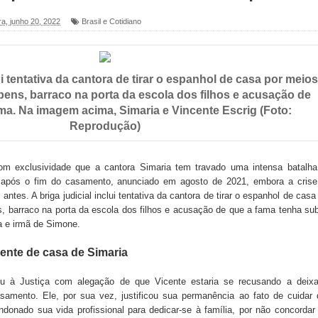
ra, junho 20, 2022
Brasil e Cotidiano
foram entregues pela Prefeitura de Sapé em 2026
6 será neste sábado (25) e deve atrair grande público
lui tentativa da cantora de tirar o espanhol de casa por meios
a ex-vereadora Neta do Sindicato
e bens, barraco na porta da escola dos filhos e acusação de
a. Na imagem acima, Simaria e Vincente Escrig (Foto:
s para nova Casa de Acolhida e CRAS de Sapé
Reprodução)
 do PDT durante Convenção em Brasília
om exclusividade que a cantora Simaria tem travado uma intensa batalha
IV FEIRA LITERÁRIA DO BREJO em Guarabira
 após o fim do casamento, anunciado em agosto de 2021, embora a crise
tes. A briga judicial inclui tentativa da cantora de tirar o espanhol de casa
nças em apoio à pré-candidatura de Denise Ribeiro à
ns, barraco na porta da escola dos filhos e acusação de que a fama tenha su
a e irmã de Simone.
cente de casa de Simaria
blica do planeta com foco na qualificação dos serviços do
eu à Justiça com alegação de que Vicente estaria se recusando a deixa
samento. Ele, por sua vez, justificou sua permanência ao fato de cuidar
ndonado sua vida profissional para dedicar-se à família, por não concorda