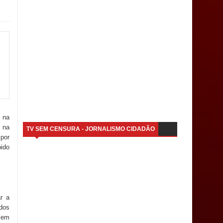
 na
 na
TV SEM CENSURA - JORNALISMO CIDADÃO
 por
bido
r a
 dos
r em