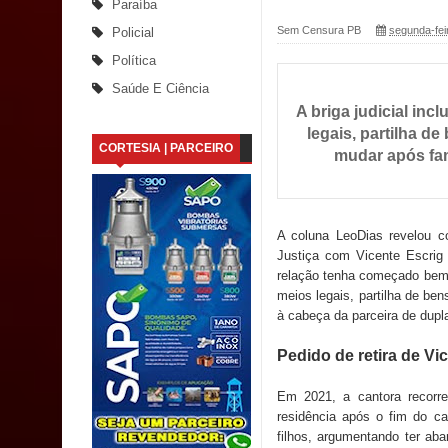
Paraíba
Sem Censura PB
segunda-fei
Policial
Saúde Bucal: Mais de 470 próteses dentárias já 
Política
Caldas Brandão: Tradicional Festa de Santana 202
Saúde E Ciência
A briga judicial inc
Nota de pesar: Câmara de Marí lamenta a morte d
legais, partilha d
CORTESIA | PARCEIRO
mudar após fam
Prefeito Major Sidnei busca em Brasília recurso
Denise Ribeiro toma posse no Diretório Nacional
A coluna LeoDias revelou c
Dois Gigantes da Poesia Paraibana inspiram a 
Justiça com Vicente Escrig
relação tenha começado bem an
Vereador Davyd Matias reúne cerca de 200 lidera
meios legais, partilha de be
à cabeça da parceira de dupl
Assembleia Legislativa
Pedido de retira de Vi
Mari marca presença no maior evento de saúde pú
Em 2021, a cantora recorr
SUS
residência após o fim do ca
filhos, argumentando ter aba