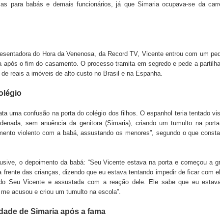
 de Daniella Ribeiro e prática repudiável revolta
ças para babás e demais funcionários, já que Simaria ocupava-se da carr
s da vereadora Rosângela e afirma que parcelamentos
resentadora do Hora da Venenosa, da Record TV, Vicente entrou com um pe
a após o fim do casamento. O processo tramita em segredo e pede a partilh
de reais a imóveis de alto custo no Brasil e na Espanha.
ara Programa CNH Social; veja documentação necessária!
olégio
ata uma confusão na porta do colégio dos filhos. O espanhol teria tentado vis
denada, sem anuência da genitora (Simaria), criando um tumulto na port
mento violento com a babá, assustando os menores”, segundo o que consta
usive, o depoimento da babá: “Seu Vicente estava na porta e começou a gr
 frente das crianças, dizendo que eu estava tentando impedir de ficar com e
do Seu Vicente e assustada com a reação dele. Ele sabe que eu estava
 me acusou e criou um tumulto na escola”.
dade de Simaria após a fama