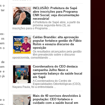
s o
INCLUSÃO: Prefeitura de Sapé
 ter
abre inscrições para Programa
CNH Social; veja documentação
necessária!
A Prefeitura de Sapé abre, a partir da
próxima segunda-feira (3), as
inscrições para o Programa ...
ex-
Caldas Brandão: alta aprovação
 os
popular fortalece gestão de Fábio
quem
Rolim e esvazia discurso da
oposição
ém o
Os resultados alcançados pela gestão
têm prevalecido sobre o discurso
oposicionista, consolidando ...
a de
Coordenadora do CEO destaca
s em
campanha Julho Neon e
ãe e
apresenta balanço da saúde bucal
o já
em Sapé
A Coordenadora do Centro de
Especialidades Odontológicas (CEO),
Nayara Paula, foi a entrevistada ...
Mais de 40 sorrisos devolvidos à
população: CEO fortalece o
de o
cuidado com a saúde bucal em
 ex-