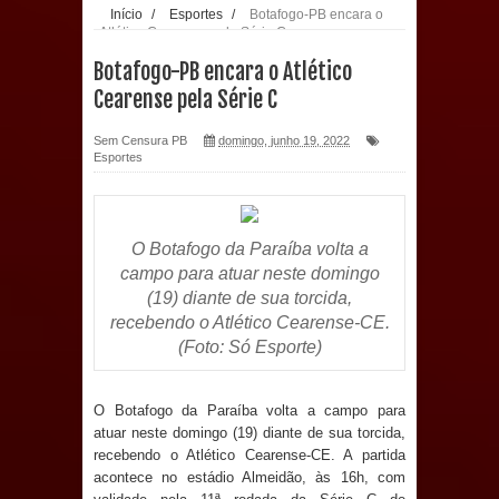
Início
/
Esportes
/
Botafogo-PB encara o
Atlético Cearense pela Série C
população: CEO fortalece o cuidado
Botafogo-PB encara o Atlético
com a saúde bucal em Marí
Cearense pela Série C
PDT da Paraíba faz reunião
Sem Censura PB
domingo, junho 19, 2022
Esportes
preparativa para convenção estadual
Prefeitura de Sapé paga salários
O Botafogo da Paraíba volta a
campo para atuar neste domingo
dentro do mês trabalhado e injeta R$
(19) diante de sua torcida,
12 milhões na economia
recebendo o Atlético Cearense-CE.
(Foto: Só Esporte)
Prefeitura de Sapé desenvolve ações
O Botafogo da Paraíba volta a campo para
para preservar tamarindeiro e
atuar neste domingo (19) diante de sua torcida,
recebendo o Atlético Cearense-CE. A partida
revitalizar Memorial Augusto dos
acontece no estádio Almeidão, às 16h, com