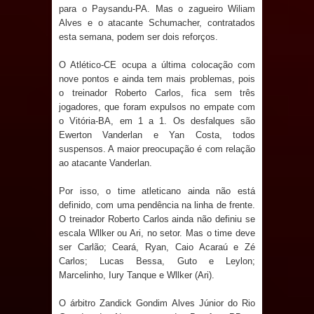
para o Paysandu-PA. Mas o zagueiro Wiliam
e aquece economia para Festa de
Alves e o atacante Schumacher, contratados
esta semana, podem ser dois reforços.
Santana
O Atlético-CE ocupa a última colocação com
Saúde Bucal: Mais de 470 próteses
nove pontos e ainda tem mais problemas, pois
o treinador Roberto Carlos, fica sem três
dentárias já foram entregues pela
jogadores, que foram expulsos no empate com
o Vitória-BA, em 1 a 1. Os desfalques são
Prefeitura de Sapé em 2026
Ewerton Vanderlan e Yan Costa, todos
suspensos. A maior preocupação é com relação
Caldas Brandão: Tradicional Festa de
ao atacante Vanderlan.
Por isso, o time atleticano ainda não está
Santana 2026 será neste sábado (25)
definido, com uma pendência na linha de frente.
O treinador Roberto Carlos ainda não definiu se
e deve atrair grande público
escala Wllker ou Ari, no setor. Mas o time deve
ser Carlão; Ceará, Ryan, Caio Acaraú e Zé
Nota de pesar: Câmara de Marí
Carlos; Lucas Bessa, Guto e Leylon;
Marcelinho, Iury Tanque e Wllker (Ari).
lamenta a morte da ex-vereadora
O árbitro Zandick Gondim Alves Júnior do Rio
Neta do Sindicato