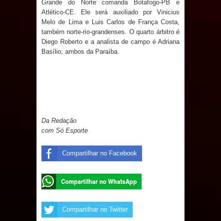
Grande do Norte comanda Botafogo-PB e
Atlético-CE. Ele será auxiliado por Vinicius
Prefeito Major Sidnei busca em
Melo de Lima e Luis Carlos de França Costa,
também norte-rio-grandenses. O quarto árbitro é
Brasília recursos para nova Casa de
Diego Roberto e a analista de campo é Adriana
Basílio, ambos da Paraíba.
Acolhida e CRAS de Sapé
Denise Ribeiro toma posse no
Diretório Nacional do PDT durante
Da Redação
Convenção em Brasília
com Só Esporte
Dois Gigantes da Poesia Paraibana
Compartilhar no Facebook
inspiram a IV FEIRA LITERÁRIA DO
BREJO em Guarabira
Vereador Davyd Matias reúne cerca
Compartilhar no Twitter