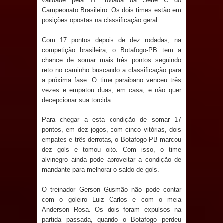
validade pela 11ª rodada da Série C do
Anjos
Campeonato Brasileiro. Os dois times estão em
posições opostas na classificação geral.
O verdadeiro oxigênio do Estado
Com 17 pontos depois de dez rodadas, na
Democrático de Direito – Bacharela
competição brasileira, o Botafogo-PB tem a
chance de somar mais três pontos seguindo
aborda de maneira inédita no mundo
reto no caminho buscando a classificação para
a próxima fase. O time paraibano venceu três
jurídico brasileiro, temas polêmicos;
vezes e empatou duas, em casa, e não quer
decepcionar sua torcida.
Confira!
Para chegar a esta condição de somar 17
Prefeitura de Sapé promove
pontos, em dez jogos, com cinco vitórias, dois
empates e três derrotas, o Botafogo-PB marcou
dez gols e tomou oito. Com isso, o time
campanha Julho Neon com ações de
alvinegro ainda pode aproveitar a condição de
mandante para melhorar o saldo de gols.
conscientização sobre saúde bucal
O treinador Gerson Gusmão não pode contar
Caldas Brandão: gestão municipal
com o goleiro Luiz Carlos e com o meia
Anderson Rosa. Os dois foram expulsos na
antecipa pagamento do mês de julho
partida passada, quando o Botafogo perdeu