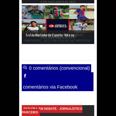
Caldas Brandão: IPMCB responde
questionamentos da vereadora
Rosângela e afirma que
Troféu Martinho do Esporte: Vote na...
parcelamentos são referentes a
débitos históricos
0 comentários (convencional)
comentários via Facebook
PARAÍBA EM DEBATE - JORNALÍSTICO
PARCEIRO