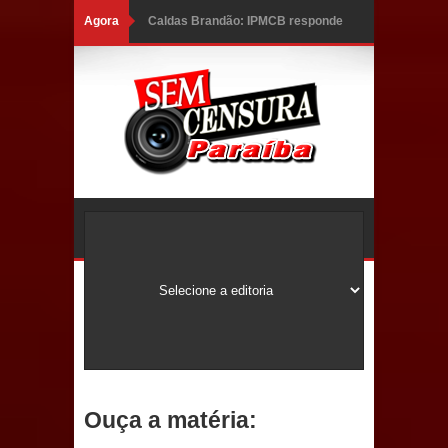
Agora
INCLUSÃO: Prefeitura de Sapé abre
inscrições para Programa CNH
Social; veja documentação
necessária!
Caldas Brandão: alta aprovação
popular fortalece gestão de Fábio
Rolim e esvazia discurso da oposição
Coordenadora do CEO destaca
campanha Julho Neon e apresenta
balanço da saúde bucal em Sapé
Ouça a matéria:
Mais de 40 sorrisos devolvidos à