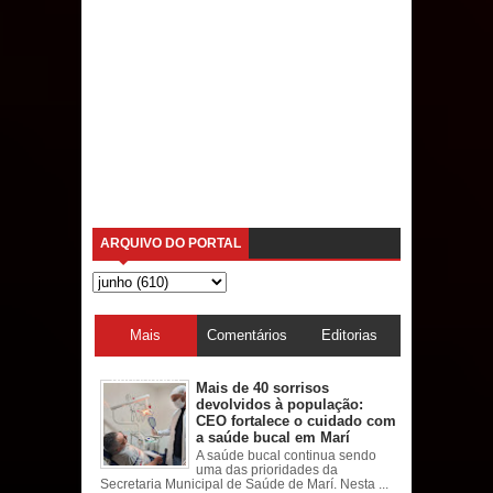
ARQUIVO DO PORTAL
Mais
Comentários
Editorias
acessadas
Mais de 40 sorrisos
devolvidos à população:
CEO fortalece o cuidado com
a saúde bucal em Marí
A saúde bucal continua sendo
uma das prioridades da
Secretaria Municipal de Saúde de Marí. Nesta ...