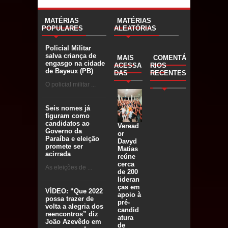
MATÉRIAS
MATÉRIAS
POPULARES
ALEATÓRIAS
Policial Militar
salva criança de
MAIS
COMENTÁ
engasgo na cidade
ACESSA
RIOS
de Bayeux (PB)
DAS
RECENTES
O policial militar ...
Seis nomes já
figuram como
candidatos ao
Veread
Governo da
or
Paraíba e eleição
Davyd
promete ser
Matias
acirrada
reúne
cerca
As eleições de ...
de 200
lideran
ças em
VÍDEO: “Que 2022
apoio à
possa trazer de
pré-
volta a alegria dos
candid
reencontros” diz
atura
João Azevêdo em
de