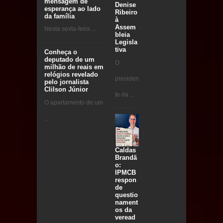
mensagem de
Denise
esperança ao lado
Ribeiro
da família
à
Assem
Nesta sexta-feira ...
bleia
Legisla
tiva
Conheça o
deputado de um
O
milhão de reais em
relógios revelado
presiden
pelo jornalista
Clilson Júnior
te da ...
O apartamento de um
...
Caldas
Brandã
o:
IPMCB
respon
de
questio
nament
os da
veread