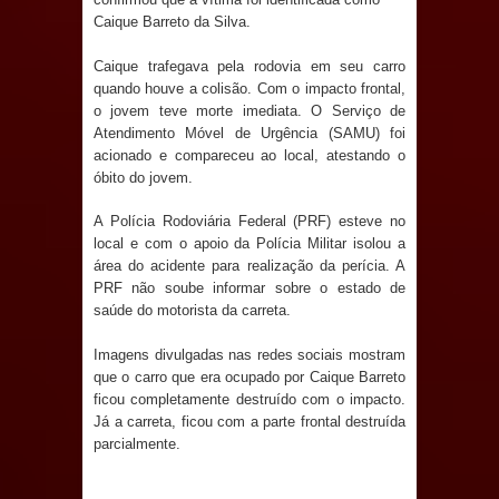
Anjos
Caique Barreto da Silva.
O verdadeiro oxigênio do Estado
Caique trafegava pela rodovia em seu carro
quando houve a colisão. Com o impacto frontal,
Democrático de Direito – Bacharela
o jovem teve morte imediata. O Serviço de
Atendimento Móvel de Urgência (SAMU) foi
aborda de maneira inédita no mundo
acionado e compareceu ao local, atestando o
óbito do jovem.
jurídico brasileiro, temas polêmicos;
A Polícia Rodoviária Federal (PRF) esteve no
Confira!
local e com o apoio da Polícia Militar isolou a
área do acidente para realização da perícia. A
PRF não soube informar sobre o estado de
Prefeitura de Sapé promove
saúde do motorista da carreta.
campanha Julho Neon com ações de
Imagens divulgadas nas redes sociais mostram
que o carro que era ocupado por Caique Barreto
conscientização sobre saúde bucal
ficou completamente destruído com o impacto.
Já a carreta, ficou com a parte frontal destruída
Caldas Brandão: gestão municipal
parcialmente.
antecipa pagamento do mês de julho