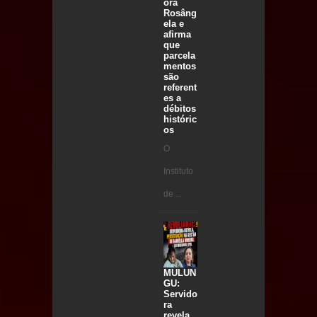
ora
Rosâng
ela e
afirma
que
parcela
mentos
são
referent
es a
débitos
históric
os
O
Instituto
de ...
MULUN
GU:
Servido
ra
revela