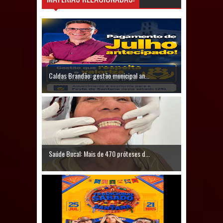
Prefeito Major Sidnei busca em
Brasília recursos para nova Casa de
Acolhida e CRAS de Sapé
Caldas Brandão: gestão municipal an...
Denise Ribeiro toma posse no
Diretório Nacional do PDT durante
Convenção em Brasília
Dois Gigantes da Poesia Paraibana
Saúde Bucal: Mais de 470 próteses d...
inspiram a IV FEIRA LITERÁRIA DO
BREJO em Guarabira
Vereador Davyd Matias reúne cerca