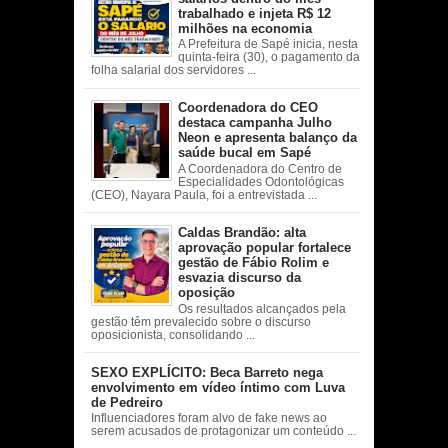
trabalhado e injeta R$ 12
milhões na economia
A Prefeitura de Sapé inicia, nesta
quinta-feira (30), o pagamento da
folha salarial dos servidores ...
Coordenadora do CEO
destaca campanha Julho
Neon e apresenta balanço da
saúde bucal em Sapé
A Coordenadora do Centro de
Especialidades Odontológicas
(CEO), Nayara Paula, foi a entrevistada ...
Caldas Brandão: alta
aprovação popular fortalece
gestão de Fábio Rolim e
esvazia discurso da
oposição
Os resultados alcançados pela
gestão têm prevalecido sobre o discurso
oposicionista, consolidando ...
SEXO EXPLÍCITO: Beca Barreto nega
envolvimento em vídeo íntimo com Luva
de Pedreiro
Influenciadores foram alvo de fake news ao
serem acusados de protagonizar um conteúdo ...