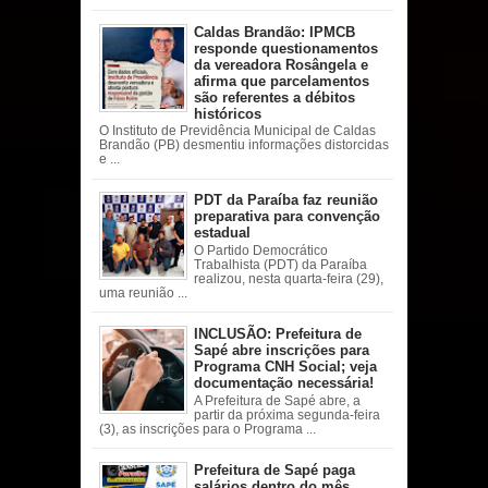
Caldas Brandão: IPMCB
responde questionamentos
da vereadora Rosângela e
afirma que parcelamentos
são referentes a débitos
históricos
O Instituto de Previdência Municipal de Caldas
Brandão (PB) desmentiu informações distorcidas
e ...
PDT da Paraíba faz reunião
preparativa para convenção
estadual
O Partido Democrático
Trabalhista (PDT) da Paraíba
realizou, nesta quarta-feira (29),
uma reunião ...
INCLUSÃO: Prefeitura de
Sapé abre inscrições para
Programa CNH Social; veja
documentação necessária!
A Prefeitura de Sapé abre, a
partir da próxima segunda-feira
(3), as inscrições para o Programa ...
Prefeitura de Sapé paga
salários dentro do mês