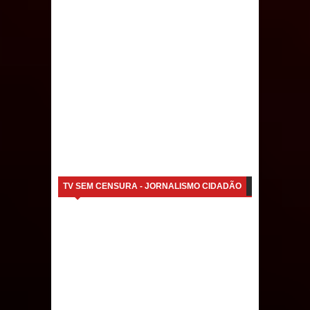
Caldas Brandão: IPMCB responde
questionamentos da vereadora
Rosângela e afirma que
parcelamentos são referentes a
débitos históricos
TV SEM CENSURA - JORNALISMO CIDADÃO