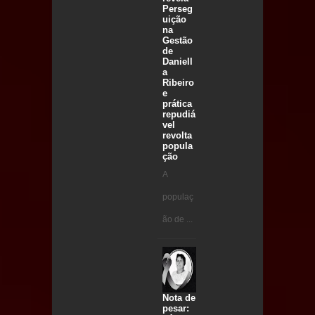
Perseg
uição
na
Gestão
de
Daniell
a
Ribeiro
e
prática
repudiá
vel
revolta
popula
ção
A
populaç
ão de ...
Nota de
pesar: