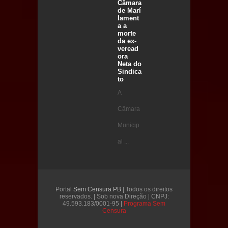
Câmara
de Marí
lament
a a
morte
da ex-
veread
ora
Neta do
Sindica
to
A
Câmara
Municip
al ...
Portal
Sem Censura PB
| Todos os direitos
reservados. | Sob nova Direção | CNPJ:
49.593.183/0001-95 |
Programa Sem
Censura