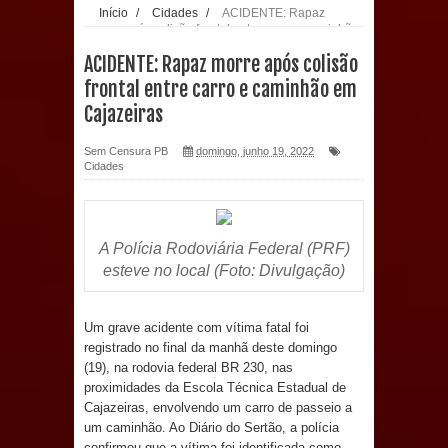
Início
/
Cidades
/
ACIDENTE: Rapaz
morre após colisão frontal entre carro e caminhão
população: CEO fortalece o cuidado
em Cajazeiras
ACIDENTE: Rapaz morre após colisão
com a saúde bucal em Marí
frontal entre carro e caminhão em
Cajazeiras
PDT da Paraíba faz reunião
Sem Censura PB
domingo, junho 19, 2022
preparativa para convenção estadual
Cidades
Prefeitura de Sapé paga salários
dentro do mês trabalhado e injeta R$
A Polícia Rodoviária Federal (PRF)
esteve no local (Foto: Divulgação)
12 milhões na economia
Um grave acidente com vítima fatal foi
Prefeitura de Sapé desenvolve ações
registrado no final da manhã deste domingo
(19), na rodovia federal BR 230, nas
para preservar tamarindeiro e
proximidades da Escola Técnica Estadual de
Cajazeiras, envolvendo um carro de passeio a
revitalizar Memorial Augusto dos
um caminhão. Ao Diário do Sertão, a polícia
confirmou que a vítima foi identificada como