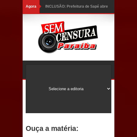
Agora
INCLUSÃO: Prefeitura de Sapé abre
inscrições para Programa CNH
Social; veja documentação
necessária!
Caldas Brandão: alta aprovação
popular fortalece gestão de Fábio
Rolim e esvazia discurso da oposição
Coordenadora do CEO destaca
campanha Julho Neon e apresenta
balanço da saúde bucal em Sapé
Ouça a matéria:
Mais de 40 sorrisos devolvidos à