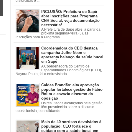
distorcidas e ...
INCLUSÃO: Prefeitura de Sapé
abre inscrições para Programa
CNH Social; veja documentação
necessária!
A Prefeitura de Sapé abre, a partir da
próxima segunda-feira (3), as
inscrições para o Programa ...
Coordenadora do CEO destaca
campanha Julho Neon e
apresenta balanço da saúde bucal
em Sapé
A Coordenadora do Centro de
Especialidades Odontológicas (CEO),
Nayara Paula, foi a entrevistada ...
Caldas Brandão: alta aprovação
popular fortalece gestão de Fábio
Rolim e esvazia discurso da
oposição
Os resultados alcançados pela gestão
têm prevalecido sobre o discurso
oposicionista, consolidando ...
Mais de 40 sorrisos devolvidos à
população: CEO fortalece o
cuidado com a saúde bucal em