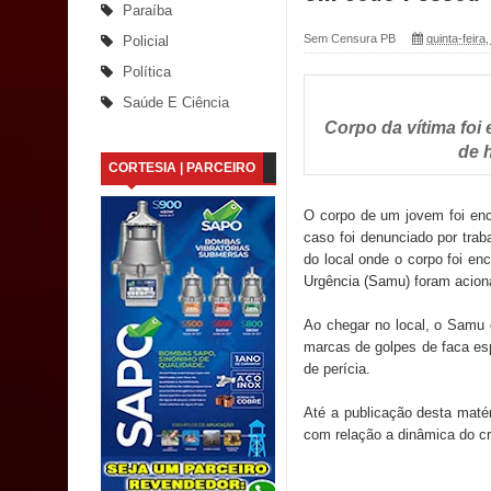
Paraíba
Santana
Sem Censura PB
quinta-feira
Policial
Política
Saúde Bucal: Mais de 470 próteses dentárias já 
Saúde E Ciência
Corpo da vítima foi
Caldas Brandão: Tradicional Festa de Santana 202
de 
CORTESIA | PARCEIRO
Nota de pesar: Câmara de Marí lamenta a morte d
O corpo de um jovem foi enc
Prefeito Major Sidnei busca em Brasília recurso
caso foi denunciado por tra
do local onde o corpo foi en
Denise Ribeiro toma posse no Diretório Nacional
Urgência (Samu) foram acion
Dois Gigantes da Poesia Paraibana inspiram a 
Ao chegar no local, o Samu c
marcas de golpes de faca esp
Vereador Davyd Matias reúne cerca de 200 lidera
de perícia.
Assembleia Legislativa
Até a publicação desta maté
com relação a dinâmica do c
Mari marca presença no maior evento de saúde pú