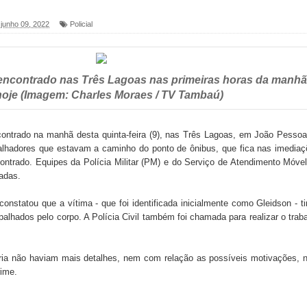
, junho 09, 2022
Policial
foram entregues pela Prefeitura de Sapé em 2026
 encontrado nas Três Lagoas nas primeiras horas da manhã
6 será neste sábado (25) e deve atrair grande público
hoje (Imagem: Charles Moraes / TV Tambaú)
a ex-vereadora Neta do Sindicato
ontrado na manhã desta quinta-feira (9), nas Três Lagoas, em João Pesso
s para nova Casa de Acolhida e CRAS de Sapé
balhadores que estavam a caminho do ponto de ônibus, que fica nas imedia
contrado. Equipes da Polícia Militar (PM) e do Serviço de Atendimento Móve
 do PDT durante Convenção em Brasília
adas.
IV FEIRA LITERÁRIA DO BREJO em Guarabira
onstatou que a vítima - que foi identificada inicialmente como Gleidson - t
alhados pelo corpo. A Polícia Civil também foi chamada para realizar o trab
nças em apoio à pré-candidatura de Denise Ribeiro à
ria não haviam mais detalhes, nem com relação as possíveis motivações,
rime.
blica do planeta com foco na qualificação dos serviços do