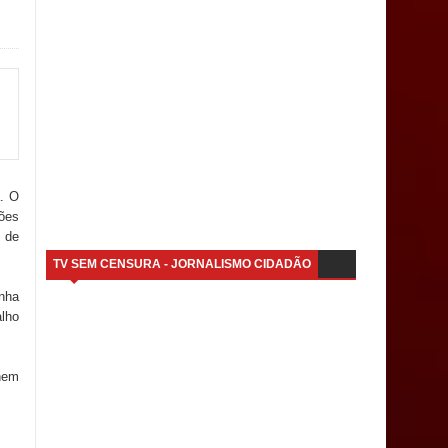
a. O
ções
l de
TV SEM CENSURA - JORNALISMO CIDADÃO
inha
alho
 nem