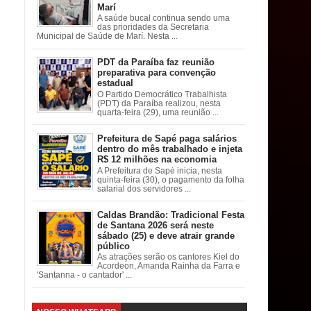
Marí
A saúde bucal continua sendo uma
das prioridades da Secretaria
Municipal de Saúde de Marí. Nesta ...
PDT da Paraíba faz reunião
preparativa para convenção
estadual
O Partido Democrático Trabalhista
(PDT) da Paraíba realizou, nesta
quarta-feira (29), uma reunião ...
Prefeitura de Sapé paga salários
dentro do mês trabalhado e injeta
R$ 12 milhões na economia
A Prefeitura de Sapé inicia, nesta
quinta-feira (30), o pagamento da folha
salarial dos servidores ...
Caldas Brandão: Tradicional Festa
de Santana 2026 será neste
sábado (25) e deve atrair grande
público
As atrações serão os cantores Kiel do
Acordeon, Amanda Rainha da Farra e
'Santanna - o cantador' ...