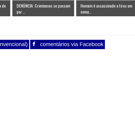
a de
DENÚNCIA: Criminosos se passam
Homem é assassinado a tiros em
por ...
comu...
nvencional)
comentários via Facebook