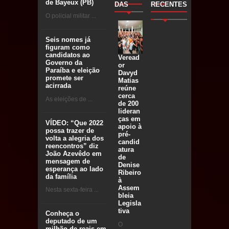
de Bayeux (PB)
DAS
RECENTES
O policial militar ...
Seis nomes já
figuram como
candidatos ao
Veread
Governo da
or
Paraíba e eleição
Davyd
promete ser
Matias
acirrada
reúne
cerca
As eleições de ...
de 200
lideran
ças em
VÍDEO: “Que 2022
apoio à
possa trazer de
pré-
volta a alegria dos
candid
reencontros” diz
atura
João Azevêdo em
de
mensagem de
Denise
esperança ao lado
Ribeiro
da família
à
Assem
Nesta sexta-feira ...
bleia
Legisla
tiva
Conheça o
deputado de um
O
milhão de reais em