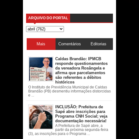
ARQUIVO DO PORTAL
Mais
Comentários
Editorias
acessadas
Caldas Brandão: IPMCB
responde questionamentos
da vereadora Rosângela e
afirma que parcelamentos
são referentes a débitos
históricos
O Instituto de Previdência Municipal de Caldas
Brandão (PB) desmentiu informações distorcidas
e ...
INCLUSÃO: Prefeitura de
Sapé abre inscrições para
Programa CNH Social; veja
documentação necessária!
A Prefeitura de Sapé abre, a
partir da próxima segunda-feira
(3), as inscrições para o Programa ...