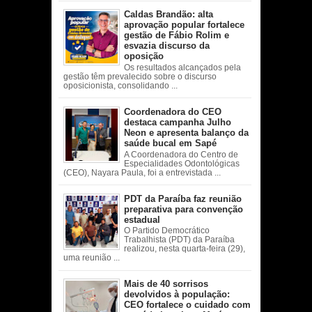
Caldas Brandão: alta
aprovação popular fortalece
gestão de Fábio Rolim e
esvazia discurso da
oposição
Os resultados alcançados pela
gestão têm prevalecido sobre o discurso
oposicionista, consolidando ...
Coordenadora do CEO
destaca campanha Julho
Neon e apresenta balanço da
saúde bucal em Sapé
A Coordenadora do Centro de
Especialidades Odontológicas
(CEO), Nayara Paula, foi a entrevistada ...
PDT da Paraíba faz reunião
preparativa para convenção
estadual
O Partido Democrático
Trabalhista (PDT) da Paraíba
realizou, nesta quarta-feira (29),
uma reunião ...
Mais de 40 sorrisos
devolvidos à população:
CEO fortalece o cuidado com