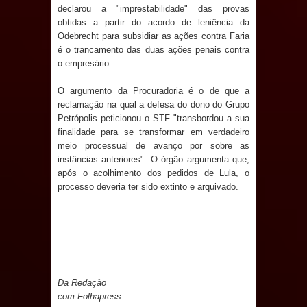
evento de saúde pública do planeta
declarou a "imprestabilidade" das provas
obtidas a partir do acordo de leniência da
com foco na qualificação dos
Odebrecht para subsidiar as ações contra Faria
é o trancamento das duas ações penais contra
serviços do SUS
o empresário.
O argumento da Procuradoria é o de que a
MULUNGU: Servidora revela
reclamação na qual a defesa do dono do Grupo
Petrópolis peticionou o STF "transbordou a sua
Perseguição na Gestão de Daniella
finalidade para se transformar em verdadeiro
meio processual de avanço por sobre as
Ribeiro e prática repudiável revolta
instâncias anteriores". O órgão argumenta que,
após o acolhimento dos pedidos de Lula, o
população
processo deveria ter sido extinto e arquivado.
Caldas Brandão: IPMCB responde
questionamentos da vereadora
Rosângela e afirma que
Da Redação
parcelamentos são referentes a
com Folhapress