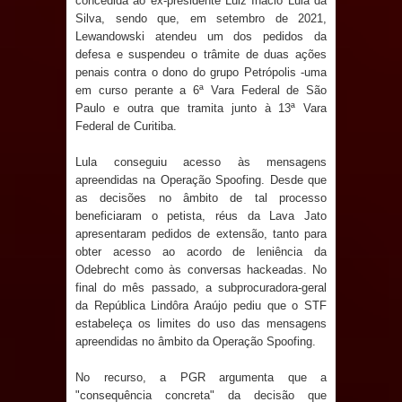
concedida ao ex-presidente Luiz Inácio Lula da
Silva, sendo que, em setembro de 2021,
Diretório Nacional do PDT durante
Lewandowski atendeu um dos pedidos da
defesa e suspendeu o trâmite de duas ações
Convenção em Brasília
penais contra o dono do grupo Petrópolis -uma
em curso perante a 6ª Vara Federal de São
Dois Gigantes da Poesia Paraibana
Paulo e outra que tramita junto à 13ª Vara
Federal de Curitiba.
inspiram a IV FEIRA LITERÁRIA DO
Lula conseguiu acesso às mensagens
apreendidas na Operação Spoofing. Desde que
BREJO em Guarabira
as decisões no âmbito de tal processo
beneficiaram o petista, réus da Lava Jato
Vereador Davyd Matias reúne cerca
apresentaram pedidos de extensão, tanto para
obter acesso ao acordo de leniência da
de 200 lideranças em apoio à pré-
Odebrecht como às conversas hackeadas. No
final do mês passado, a subprocuradora-geral
candidatura de Denise Ribeiro à
da República Lindôra Araújo pediu que o STF
estabeleça os limites do uso das mensagens
Assembleia Legislativa
apreendidas no âmbito da Operação Spoofing.
Mari marca presença no maior
No recurso, a PGR argumenta que a
"consequência concreta" da decisão que