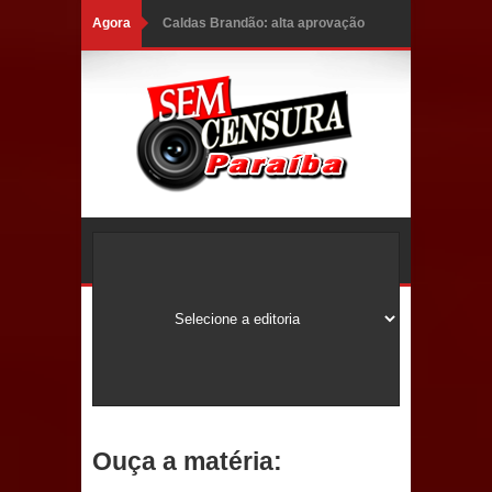
Agora
Caldas Brandão: alta aprovação
popular fortalece gestão de Fábio
Rolim e esvazia discurso da oposição
Coordenadora do CEO destaca
campanha Julho Neon e apresenta
balanço da saúde bucal em Sapé
Mais de 40 sorrisos devolvidos à
população: CEO fortalece o cuidado
com a saúde bucal em Marí
PDT da Paraíba faz reunião
Ouça a matéria:
preparativa para convenção estadual