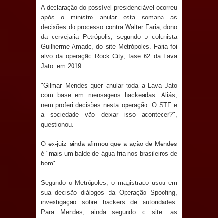
jurídico brasileiro, temas polêmicos;
A declaração do possível presidenciável ocorreu
após o ministro anular esta semana as
Confira!
decisões do processo contra Walter Faria, dono
da cervejaria Petrópolis, segundo o colunista
Prefeitura de Sapé promove
Guilherme Amado, do site Metrópoles. Faria foi
alvo da operação Rock City, fase 62 da Lava
campanha Julho Neon com ações de
Jato, em 2019.
conscientização sobre saúde bucal
"Gilmar Mendes quer anular toda a Lava Jato
com base em mensagens hackeadas. Aliás,
nem proferi decisões nesta operação. O STF e
Caldas Brandão: gestão municipal
a sociedade vão deixar isso acontecer?",
questionou.
antecipa pagamento do mês de julho
O ex-juiz ainda afirmou que a ação de Mendes
e aquece economia para Festa de
é "mais um balde de água fria nos brasileiros de
bem".
Santana
Segundo o Metrópoles, o magistrado usou em
Saúde Bucal: Mais de 470 próteses
sua decisão diálogos da Operação Spoofing,
investigação sobre hackers de autoridades.
dentárias já foram entregues pela
Para Mendes, ainda segundo o site, as