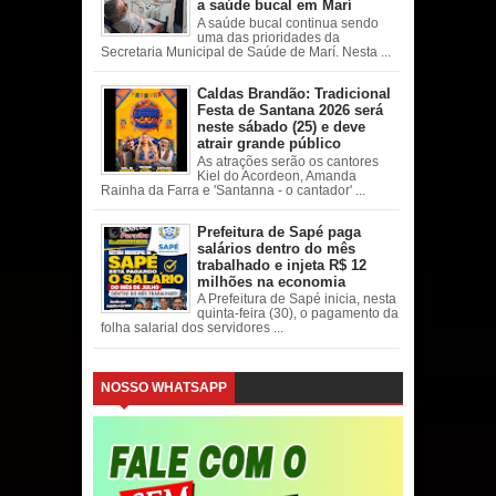
a saúde bucal em Marí
A saúde bucal continua sendo
uma das prioridades da
Secretaria Municipal de Saúde de Marí. Nesta ...
Caldas Brandão: Tradicional
Festa de Santana 2026 será
neste sábado (25) e deve
atrair grande público
As atrações serão os cantores
Kiel do Acordeon, Amanda
Rainha da Farra e 'Santanna - o cantador' ...
Prefeitura de Sapé paga
salários dentro do mês
trabalhado e injeta R$ 12
milhões na economia
A Prefeitura de Sapé inicia, nesta
quinta-feira (30), o pagamento da
folha salarial dos servidores ...
NOSSO WHATSAPP