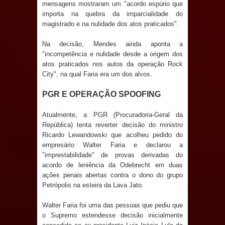
mensagens mostraram um "acordo espúrio que
Prefeitura de Sapé em 2026
importa na quebra da imparcialidade do
magistrado e na nulidade dos atos praticados".
Caldas Brandão: Tradicional Festa de
Na decisão, Mendes ainda aponta a
Santana 2026 será neste sábado (25)
"incompetência e nulidade desde a origem dos
atos praticados nos autos da operação Rock
e deve atrair grande público
City", na qual Faria era um dos alvos.
PGR E OPERAÇÃO SPOOFING
Nota de pesar: Câmara de Marí
Atualmente, a PGR (Procuradoria-Geral da
lamenta a morte da ex-vereadora
República) tenta reverter decisão do ministro
Ricardo Lewandowski que acolheu pedido do
Neta do Sindicato
empresário Walter Faria e declarou a
"imprestabilidade" de provas derivadas do
Prefeito Major Sidnei busca em
acordo de leniência da Odebrecht em duas
ações penais abertas contra o dono do grupo
Brasília recursos para nova Casa de
Petrópolis na esteira da Lava Jato.
Acolhida e CRAS de Sapé
Walter Faria foi uma das pessoas que pediu que
o Supremo estendesse decisão inicialmente
Denise Ribeiro toma posse no