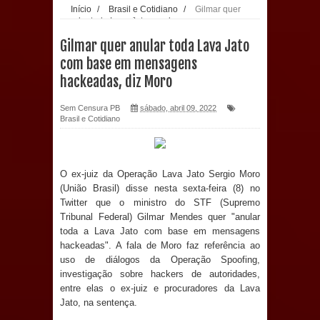
Início
/
Brasil e Cotidiano
/
Gilmar quer
anular toda Lava Jato com base em mensagens
Prefeitura de Sapé paga salários
hackeadas, diz Moro
Gilmar quer anular toda Lava Jato
dentro do mês trabalhado e injeta R$
com base em mensagens
hackeadas, diz Moro
12 milhões na economia
Sem Censura PB
sábado, abril 09, 2022
Prefeitura de Sapé desenvolve ações
Brasil e Cotidiano
para preservar tamarindeiro e
O ex-juiz da Operação Lava Jato Sergio Moro
revitalizar Memorial Augusto dos
(União Brasil) disse nesta sexta-feira (8) no
Twitter que o ministro do STF (Supremo
Anjos
Tribunal Federal) Gilmar Mendes quer "anular
toda a Lava Jato com base em mensagens
O verdadeiro oxigênio do Estado
hackeadas". A fala de Moro faz referência ao
uso de diálogos da Operação Spoofing,
Democrático de Direito – Bacharela
investigação sobre hackers de autoridades,
entre elas o ex-juiz e procuradores da Lava
aborda de maneira inédita no mundo
Jato, na sentença.