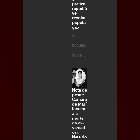
prática
repudiá
vel
revolta
popula
ção
A
populaç
ão de ...
Nota de
pesar:
Câmara
de Marí
lament
a a
morte
da ex-
veread
ora
Neta do