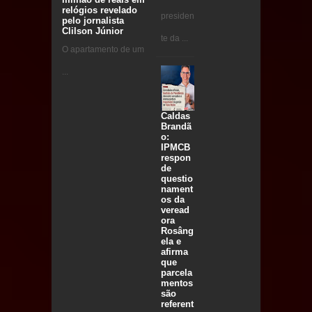
relógios revelado
presiden
pelo jornalista
Clilson Júnior
te da ...
O apartamento de um
...
Caldas
Brandã
o:
IPMCB
respon
de
questio
nament
os da
veread
ora
Rosâng
ela e
afirma
que
parcela
mentos
são
referent