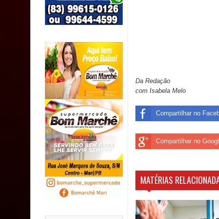
Caldas Brandão: IPMCB responde questionamento
são referentes a débitos históricos
INCLUSÃO: Prefeitura de Sapé abre inscrições p
Caldas Brandão: alta aprovação popular fortalece
Da Redação
Coordenadora do CEO destaca campanha Julho Ne
com Isabela Melo
Compartilhar no Face
Compartilhar no Goog
MATÉRIAS RELACIONADA