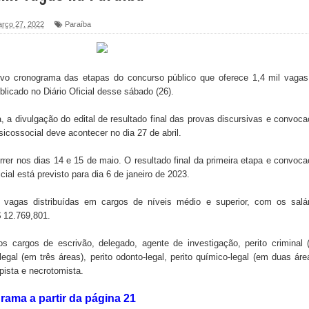
a ex-vereadora Neta do Sindicato
rço 27, 2022
Paraíba
s para nova Casa de Acolhida e CRAS de Sapé
novo cronograma das etapas do concurso público que oferece 1,4 mil vaga
 do PDT durante Convenção em Brasília
blicado no Diário Oficial desse sábado (26).
IV FEIRA LITERÁRIA DO BREJO em Guarabira
a divulgação do edital de resultado final das provas discursivas e convoc
icossocial deve acontecer no dia 27 de abril.
nças em apoio à pré-candidatura de Denise Ribeiro à
rer nos dias 14 e 15 de maio. O resultado final da primeira etapa e convoc
cial está previsto para dia 6 de janeiro de 2023.
blica do planeta com foco na qualificação dos serviços do
 vagas distribuídas em cargos de níveis médio e superior, com os salár
$ 12.769,801.
 cargos de escrivão, delegado, agente de investigação, perito criminal
 de Daniella Ribeiro e prática repudiável revolta
legal (em três áreas), perito odonto-legal, perito químico-legal (em duas áre
pista e necrotomista.
rama a partir da página 21