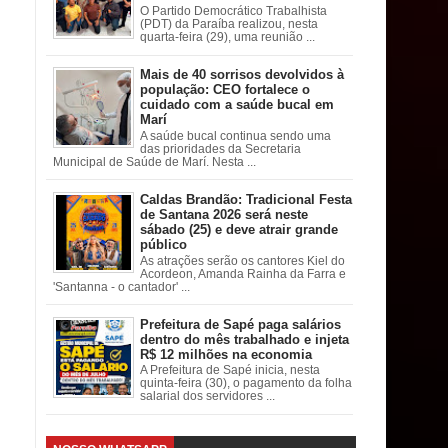
O Partido Democrático Trabalhista
(PDT) da Paraíba realizou, nesta
quarta-feira (29), uma reunião ...
Mais de 40 sorrisos devolvidos à
população: CEO fortalece o
cuidado com a saúde bucal em
Marí
A saúde bucal continua sendo uma
das prioridades da Secretaria
Municipal de Saúde de Marí. Nesta ...
Caldas Brandão: Tradicional Festa
de Santana 2026 será neste
sábado (25) e deve atrair grande
público
As atrações serão os cantores Kiel do
Acordeon, Amanda Rainha da Farra e
'Santanna - o cantador' ...
Prefeitura de Sapé paga salários
dentro do mês trabalhado e injeta
R$ 12 milhões na economia
A Prefeitura de Sapé inicia, nesta
quinta-feira (30), o pagamento da folha
salarial dos servidores ...