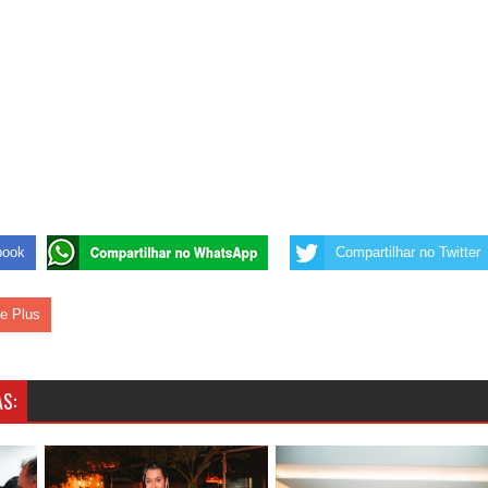
s da vereadora Rosângela e afirma que parcelamentos
ara Programa CNH Social; veja documentação necessária!
 gestão de Fábio Rolim e esvazia discurso da oposição
on e apresenta balanço da saúde bucal em Sapé
book
Compartilhar no Twitter
le Plus
S: