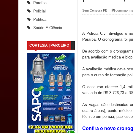
Paraíba
Nota de pesar: Câmara de Marí lamenta a morte d
Sem Censura PB
domingo, ma
Policial
Política
Prefeito Major Sidnei busca em Brasília recurso
Saúde E Ciência
A Polícia Civil divulgou o 
Denise Ribeiro toma posse no Diretório Nacional
Paraíba. O cronograma foi pu
CORTESIA | PARCEIRO
Dois Gigantes da Poesia Paraibana inspiram a 
De acordo com o cronograma, 
para avaliação médica e biops
Vereador Davyd Matias reúne cerca de 200 lidera
A avaliação médica deve ocor
Assembleia Legislativa
para o curso de formação poli
Mari marca presença no maior evento de saúde pú
O concurso oferece 1,4 mil
variando de R$ 3.726,73 a R
SUS
As vagas são destinadas aos
MULUNGU: Servidora revela Perseguição na Gestão
quatro áreas), perito médico-
técnico em perícia, papilosco
população
Confira o novo cronog