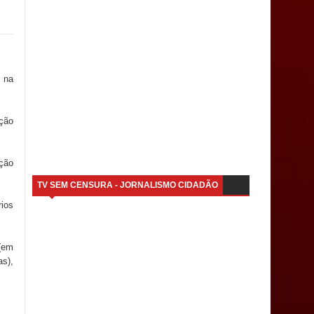
s na
ação
ação
TV SEM CENSURA - JORNALISMO CIDADÃO
ios
 (em
as),