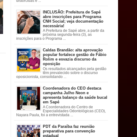
distorcidas e ...
INCLUSÃO: Prefeitura de Sapé
abre inscrições para Programa
CNH Social; veja documentação
..
necessária!
A Prefeitura de Sapé abre, a partir da
próxima segunda-feira (3), as
inscrições para o Programa ...
Caldas Brandão: alta aprovação
popular fortalece gestão de Fábio
Rolim e esvazia discurso da
oposição
Os resultados alcançados pela gestão
têm prevalecido sobre o discurso
oposicionista, consolidando ...
Coordenadora do CEO destaca
campanha Julho Neon e
apresenta balanço da saúde bucal
em Sapé
A Coordenadora do Centro de
Especialidades Odontológicas (CEO),
Nayara Paula, foi a entrevistada ...
PDT da Paraíba faz reunião
preparativa para convenção
estadual