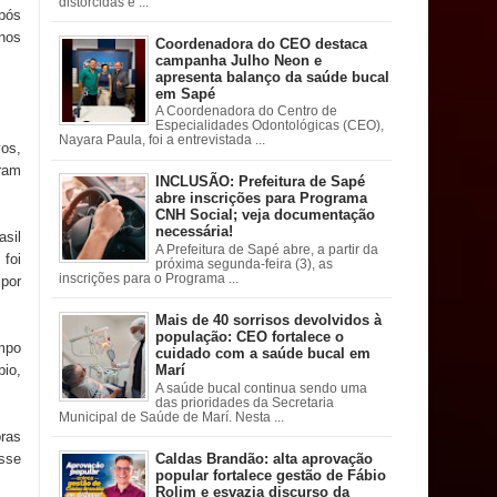
distorcidas e ...
após
nos
Coordenadora do CEO destaca
campanha Julho Neon e
apresenta balanço da saúde bucal
em Sapé
A Coordenadora do Centro de
Especialidades Odontológicas (CEO),
Nayara Paula, foi a entrevistada ...
os,
ram
INCLUSÃO: Prefeitura de Sapé
abre inscrições para Programa
CNH Social; veja documentação
necessária!
asil
A Prefeitura de Sapé abre, a partir da
foi
próxima segunda-feira (3), as
inscrições para o Programa ...
 por
Mais de 40 sorrisos devolvidos à
população: CEO fortalece o
mpo
cuidado com a saúde bucal em
bio,
Marí
A saúde bucal continua sendo uma
das prioridades da Secretaria
Municipal de Saúde de Marí. Nesta ...
ras
Caldas Brandão: alta aprovação
esse
popular fortalece gestão de Fábio
Rolim e esvazia discurso da