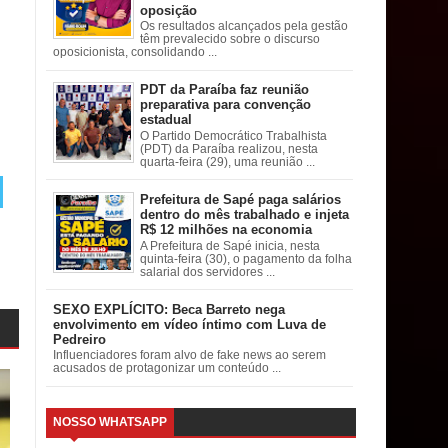
oposição
Os resultados alcançados pela gestão
têm prevalecido sobre o discurso
oposicionista, consolidando ...
PDT da Paraíba faz reunião
preparativa para convenção
estadual
O Partido Democrático Trabalhista
(PDT) da Paraíba realizou, nesta
quarta-feira (29), uma reunião ...
Prefeitura de Sapé paga salários
dentro do mês trabalhado e injeta
R$ 12 milhões na economia
A Prefeitura de Sapé inicia, nesta
quinta-feira (30), o pagamento da folha
salarial dos servidores ...
SEXO EXPLÍCITO: Beca Barreto nega
envolvimento em vídeo íntimo com Luva de
Pedreiro
Influenciadores foram alvo de fake news ao serem
acusados de protagonizar um conteúdo ...
NOSSO WHATSAPP