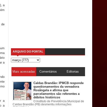
), a
tém
 de
num
ARQUIVO DO PORTAL
uma
ário
ar a
Mais acessadas
Comentários
Editorias
ando
ente
Caldas Brandão: IPMCB responde
timo
questionamentos da vereadora
Rosângela e afirma que
parcelamentos são referentes a
débitos históricos
r a
O Instituto de Previdência Municipal de
Caldas Brandão (PB) desmentiu informações
o a