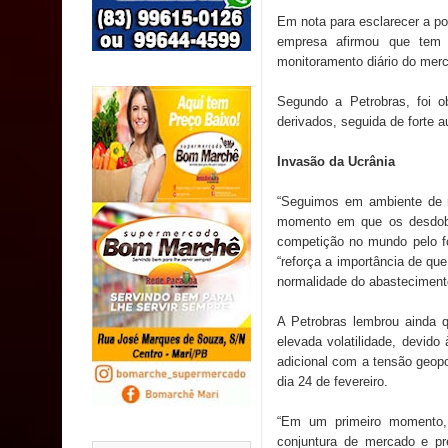
SUS
Em nota para esclarecer a pop
empresa afirmou que tem 
MULUNGU: Servidora revela Perseguição na Gestão
monitoramento diário do merc
população
Segundo a Petrobras, foi o
derivados, seguida de forte 
Caldas Brandão: IPMCB responde questionamento
Invasão da Ucrânia
são referentes a débitos históricos
“Seguimos em ambiente de 
momento em que os desdobr
competição no mundo pelo fo
“reforça a importância de qu
normalidade do abastecimento 
A Petrobras lembrou ainda q
elevada volatilidade, devid
adicional com a tensão geopo
dia 24 de fevereiro.
“Em um primeiro momento, 
conjuntura de mercado e pr