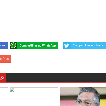
book
Compartilhar no Twitter
le Plus
S: