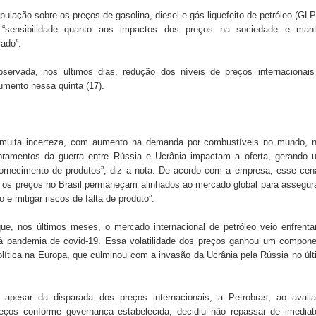
ulação sobre os preços de gasolina, diesel e gás liquefeito de petróleo (GLP
“sensibilidade quanto aos impactos dos preços na sociedade e man
 de Daniella Ribeiro e prática repudiável revolta
ado”.
bservada, nos últimos dias, redução dos níveis de preços internacionais
aumento nessa quinta (17).
s da vereadora Rosângela e afirma que parcelamentos
muita incerteza, com aumento na demanda por combustíveis no mundo, 
amentos da guerra entre Rússia e Ucrânia impactam a oferta, gerando 
rnecimento de produtos”, diz a nota. De acordo com a empresa, esse cen
e os preços no Brasil permaneçam alinhados ao mercado global para assegur
e mitigar riscos de falta de produto”.
ue, nos últimos meses, o mercado internacional de petróleo veio enfrent
o à pandemia de covid-19. Essa volatilidade dos preços ganhou um compon
lítica na Europa, que culminou com a invasão da Ucrânia pela Rússia no úl
apesar da disparada dos preços internacionais, a Petrobras, ao avalia
eços conforme governança estabelecida, decidiu não repassar de imediat