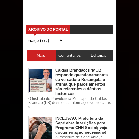
ARQUIVO DO PORTAL
Mais
Comentários
Editorias
acessadas
Caldas Brandão: IPMCB
responde questionamentos
da vereadora Rosângela e
afirma que parcelamentos
são referentes a débitos
históricos
O Instituto de Previdência Municipal de Caldas
Brandão (PB) desmentiu informações distorcidas
e ...
INCLUSÃO: Prefeitura de
Sapé abre inscrições para
Programa CNH Social; veja
documentação necessária!
A Prefeitura de Sapé abre, a