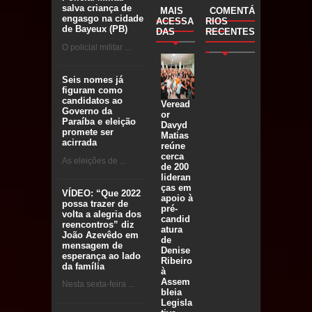
salva criança de
MAIS
COMENTÁ
engasgo na cidade
ACESSA
RIOS
de Bayeux (PB)
DAS
RECENTES
O policial militar ...
Seis nomes já
figuram como
candidatos ao
Veread
Governo da
or
Paraíba e eleição
Davyd
promete ser
Matias
acirrada
reúne
cerca
As eleições de ...
de 200
lideran
ças em
VÍDEO: “Que 2022
apoio à
possa trazer de
pré-
volta a alegria dos
candid
reencontros” diz
atura
João Azevêdo em
de
mensagem de
Denise
esperança ao lado
Ribeiro
da família
à
Assem
Nesta sexta-feira ...
bleia
Legisla