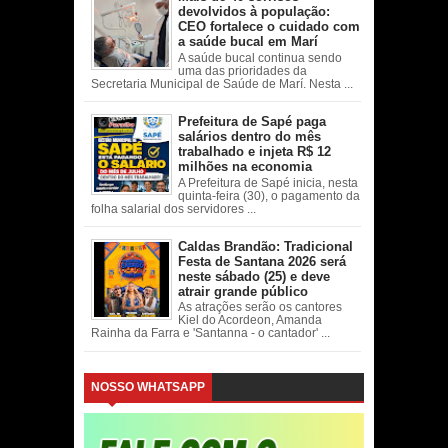
devolvidos à população:
CEO fortalece o cuidado com
a saúde bucal em Marí
A saúde bucal continua sendo
uma das prioridades da
Secretaria Municipal de Saúde de Marí. Nesta ...
Prefeitura de Sapé paga
salários dentro do mês
trabalhado e injeta R$ 12
milhões na economia
A Prefeitura de Sapé inicia, nesta
quinta-feira (30), o pagamento da
folha salarial dos servidores ...
Caldas Brandão: Tradicional
Festa de Santana 2026 será
neste sábado (25) e deve
atrair grande público
As atrações serão os cantores
Kiel do Acordeon, Amanda
Rainha da Farra e 'Santanna - o cantador' ...
NOSSO WHATSAPP