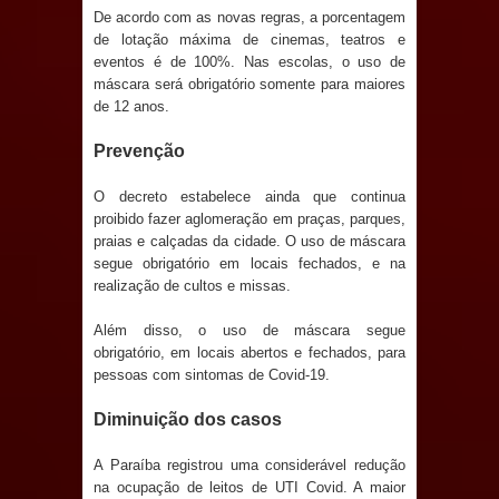
antecipa pagamento do mês de julho
De acordo com as novas regras, a porcentagem
de lotação máxima de cinemas, teatros e
e aquece economia para Festa de
eventos é de 100%. Nas escolas, o uso de
máscara será obrigatório somente para maiores
Santana
de 12 anos.
Saúde Bucal: Mais de 470 próteses
Prevenção
dentárias já foram entregues pela
O decreto estabelece ainda que continua
proibido fazer aglomeração em praças, parques,
praias e calçadas da cidade. O uso de máscara
Prefeitura de Sapé em 2026
segue obrigatório em locais fechados, e na
realização de cultos e missas.
Caldas Brandão: Tradicional Festa de
Além disso, o uso de máscara segue
Santana 2026 será neste sábado (25)
obrigatório, em locais abertos e fechados, para
pessoas com sintomas de Covid-19.
e deve atrair grande público
Diminuição dos casos
Nota de pesar: Câmara de Marí
A Paraíba registrou uma considerável redução
lamenta a morte da ex-vereadora
na ocupação de leitos de UTI Covid. A maior