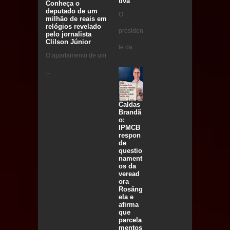
tiva
Conheça o
deputado de um
O
milhão de reais em
relógios revelado
presiden
pelo jornalista
Clilson Júnior
te da ...
O apartamento de um
...
Caldas
Brandã
o:
IPMCB
respon
de
questio
nament
os da
veread
ora
Rosâng
ela e
afirma
que
parcela
mentos