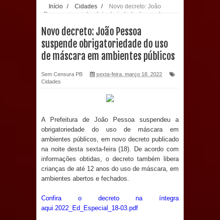
Início
/
Cidades
/
Novo decreto: João
Pessoa suspende obrigatoriedade do uso de
Anjos
máscara em ambientes públicos
Novo decreto: João Pessoa
O verdadeiro oxigênio do Estado
suspende obrigatoriedade do uso
de máscara em ambientes públicos
Democrático de Direito – Bacharela
Sem Censura PB
sexta-feira, março 18, 2022
aborda de maneira inédita no mundo
Cidades
jurídico brasileiro, temas polêmicos;
A Prefeitura de João Pessoa suspendeu a
Confira!
obrigatoriedade do uso de máscara em
ambientes públicos, em novo decreto publicado
Prefeitura de Sapé promove
na noite desta sexta-feira (18). De acordo com
informações obtidas, o decreto também libera
campanha Julho Neon com ações de
crianças de até 12 anos do uso de máscara, em
ambientes abertos e fechados.
conscientização sobre saúde bucal
Confira o decreto na íntegra
Caldas Brandão: gestão municipal
aqui.2022_Ed_Especial_18-03.pdf