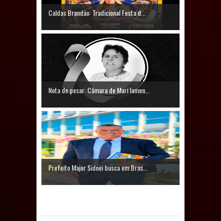
população
Caldas Brandão: Tradicional Festa d...
Caldas Brandão: IPMCB responde
questionamentos da vereadora
Rosângela e afirma que
parcelamentos são referentes a
Nota de pesar: Câmara de Marí lamen...
débitos históricos
INCLUSÃO: Prefeitura de Sapé abre
inscrições para Programa CNH
Prefeito Major Sidnei busca em Bras...
Social; veja documentação
necessária!
Caldas Brandão: alta aprovação