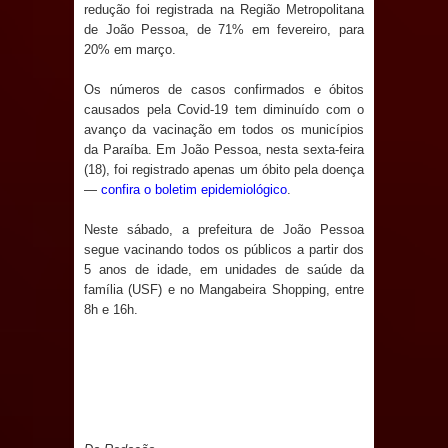
redução foi registrada na Região Metropolitana
Neta do Sindicato
de João Pessoa, de 71% em fevereiro, para
20% em março.
Prefeito Major Sidnei busca em
Os números de casos confirmados e óbitos
Brasília recursos para nova Casa de
causados pela Covid-19 tem diminuído com o
avanço da vacinação em todos os municípios
Acolhida e CRAS de Sapé
da Paraíba. Em João Pessoa, nesta sexta-feira
(18), foi registrado apenas um óbito pela doença
Denise Ribeiro toma posse no
—
confira o boletim epidemiológico
.
Neste sábado, a prefeitura de João Pessoa
Diretório Nacional do PDT durante
segue vacinando todos os públicos a partir dos
5 anos de idade, em unidades de saúde da
Convenção em Brasília
família (USF) e no Mangabeira Shopping, entre
8h e 16h.
Dois Gigantes da Poesia Paraibana
inspiram a IV FEIRA LITERÁRIA DO
BREJO em Guarabira
Vereador Davyd Matias reúne cerca