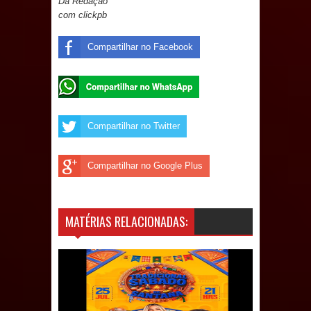
Da Redação
com clickpb
de 200 lideranças em apoio à pré-
Compartilhar no Facebook
candidatura de Denise Ribeiro à
Assembleia Legislativa
Mari marca presença no maior
Compartilhar no Twitter
evento de saúde pública do planeta
Compartilhar no Google Plus
com foco na qualificação dos
serviços do SUS
MATÉRIAS RELACIONADAS:
MULUNGU: Servidora revela
Perseguição na Gestão de Daniella
Ribeiro e prática repudiável revolta