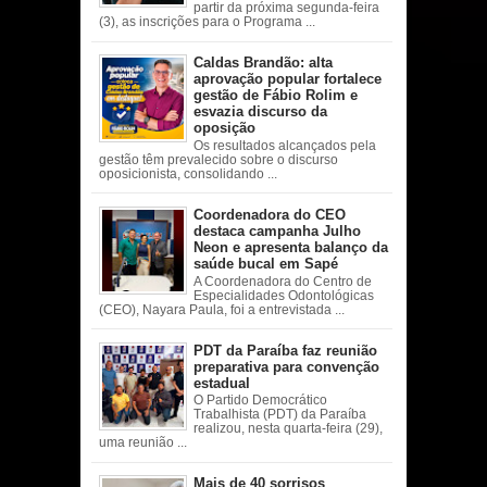
partir da próxima segunda-feira
(3), as inscrições para o Programa ...
Caldas Brandão: alta
aprovação popular fortalece
gestão de Fábio Rolim e
esvazia discurso da
oposição
Os resultados alcançados pela
gestão têm prevalecido sobre o discurso
oposicionista, consolidando ...
Coordenadora do CEO
destaca campanha Julho
Neon e apresenta balanço da
saúde bucal em Sapé
A Coordenadora do Centro de
Especialidades Odontológicas
(CEO), Nayara Paula, foi a entrevistada ...
PDT da Paraíba faz reunião
preparativa para convenção
estadual
O Partido Democrático
Trabalhista (PDT) da Paraíba
realizou, nesta quarta-feira (29),
uma reunião ...
Mais de 40 sorrisos