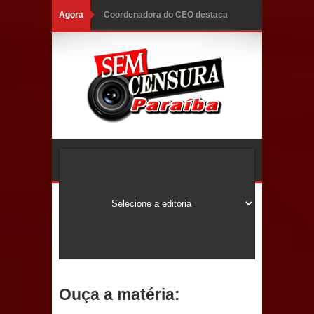
Agora
Mais de 40 sorrisos devolvidos à
população: CEO fortalece o cuidado
com a saúde bucal em Marí
PDT da Paraíba faz reunião
preparativa para convenção estadual
Prefeitura de Sapé paga salários
dentro do mês trabalhado e injeta R$
12 milhões na economia
Prefeitura de Sapé desenvolve ações
para preservar tamarindeiro e
Ouça a matéria:
revitalizar Memorial Augusto dos