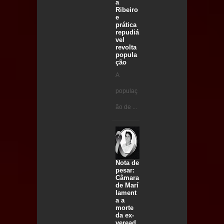
a
Ribeiro
e
prática
repudiá
vel
revolta
popula
ção
A
populaç
ão de ...
Nota de
pesar:
Câmara
de Marí
lament
a a
morte
da ex-
veread