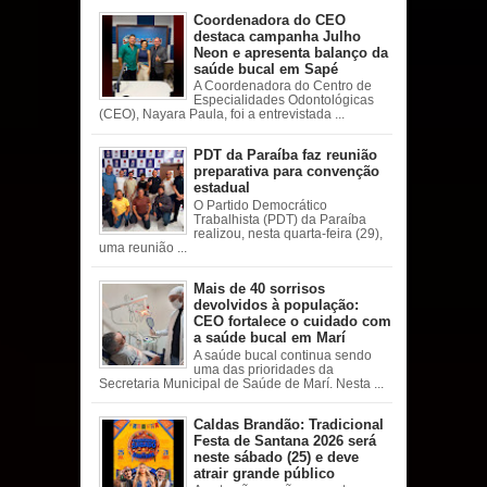
Coordenadora do CEO
destaca campanha Julho
Neon e apresenta balanço da
saúde bucal em Sapé
A Coordenadora do Centro de
Especialidades Odontológicas
(CEO), Nayara Paula, foi a entrevistada ...
PDT da Paraíba faz reunião
preparativa para convenção
estadual
O Partido Democrático
Trabalhista (PDT) da Paraíba
realizou, nesta quarta-feira (29),
uma reunião ...
Mais de 40 sorrisos
devolvidos à população:
CEO fortalece o cuidado com
a saúde bucal em Marí
A saúde bucal continua sendo
uma das prioridades da
Secretaria Municipal de Saúde de Marí. Nesta ...
Caldas Brandão: Tradicional
Festa de Santana 2026 será
neste sábado (25) e deve
atrair grande público