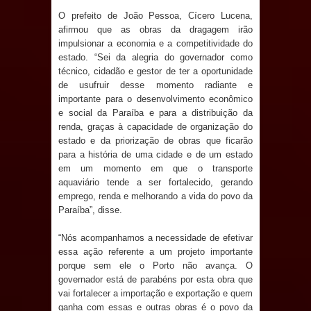
de 200 lideranças em apoio à pré-
O prefeito de João Pessoa, Cícero Lucena,
afirmou que as obras da dragagem irão
candidatura de Denise Ribeiro à
impulsionar a economia e a competitividade do
estado. “Sei da alegria do governador como
Assembleia Legislativa
técnico, cidadão e gestor de ter a oportunidade
de usufruir desse momento radiante e
Mari marca presença no maior
importante para o desenvolvimento econômico
e social da Paraíba e para a distribuição da
evento de saúde pública do planeta
renda, graças à capacidade de organização do
estado e da priorização de obras que ficarão
com foco na qualificação dos
para a história de uma cidade e de um estado
em um momento em que o transporte
serviços do SUS
aquaviário tende a ser fortalecido, gerando
emprego, renda e melhorando a vida do povo da
MULUNGU: Servidora revela
Paraíba”, disse.
“Nós acompanhamos a necessidade de efetivar
Perseguição na Gestão de Daniella
essa ação referente a um projeto importante
porque sem ele o Porto não avança. O
Ribeiro e prática repudiável revolta
governador está de parabéns por esta obra que
vai fortalecer a importação e exportação e quem
população
ganha com essas e outras obras é o povo da