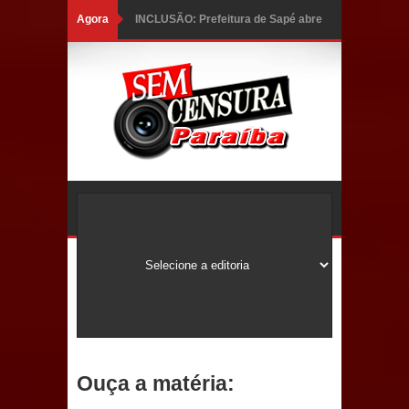
Agora
INCLUSÃO: Prefeitura de Sapé abre
inscrições para Programa CNH
Social; veja documentação
necessária!
Caldas Brandão: alta aprovação
popular fortalece gestão de Fábio
Rolim e esvazia discurso da oposição
Coordenadora do CEO destaca
campanha Julho Neon e apresenta
balanço da saúde bucal em Sapé
Ouça a matéria:
Mais de 40 sorrisos devolvidos à