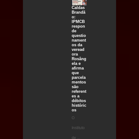
Caldas
Brandã
o:
IPMCB
respon
de
questio
nament
os da
veread
ora
Rosâng
ela e
afirma
que
parcela
mentos
são
referent
es a
débitos
históric
os
O
Instituto
de ...