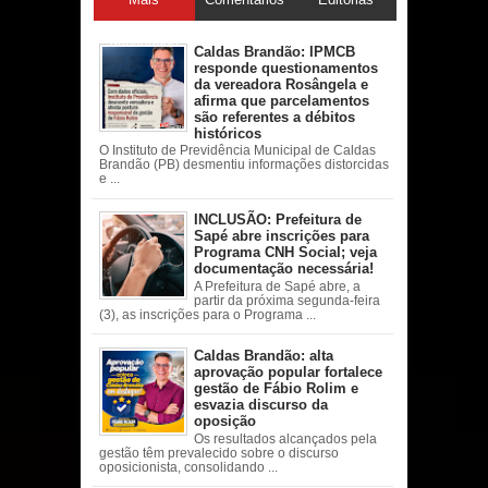
acessadas
Caldas Brandão: IPMCB
responde questionamentos
da vereadora Rosângela e
afirma que parcelamentos
são referentes a débitos
históricos
O Instituto de Previdência Municipal de Caldas
Brandão (PB) desmentiu informações distorcidas
e ...
INCLUSÃO: Prefeitura de
Sapé abre inscrições para
Programa CNH Social; veja
documentação necessária!
A Prefeitura de Sapé abre, a
partir da próxima segunda-feira
(3), as inscrições para o Programa ...
Caldas Brandão: alta
aprovação popular fortalece
gestão de Fábio Rolim e
esvazia discurso da
oposição
Os resultados alcançados pela
gestão têm prevalecido sobre o discurso
oposicionista, consolidando ...