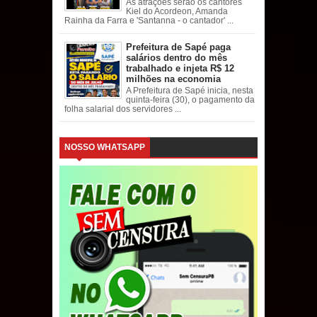
As atrações serão os cantores
Kiel do Acordeon, Amanda
Rainha da Farra e 'Santanna - o cantador' ...
Prefeitura de Sapé paga
salários dentro do mês
trabalhado e injeta R$ 12
milhões na economia
A Prefeitura de Sapé inicia, nesta
quinta-feira (30), o pagamento da
folha salarial dos servidores ...
NOSSO WHATSAPP