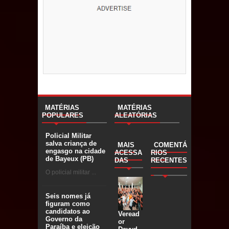
MATÉRIAS
MATÉRIAS
POPULARES
ALEATÓRIAS
Policial Militar
salva criança de
MAIS
COMENTÁ
engasgo na cidade
ACESSA
RIOS
de Bayeux (PB)
DAS
RECENTES
O policial militar ...
Seis nomes já
figuram como
candidatos ao
Veread
Governo da
or
Paraíba e eleição