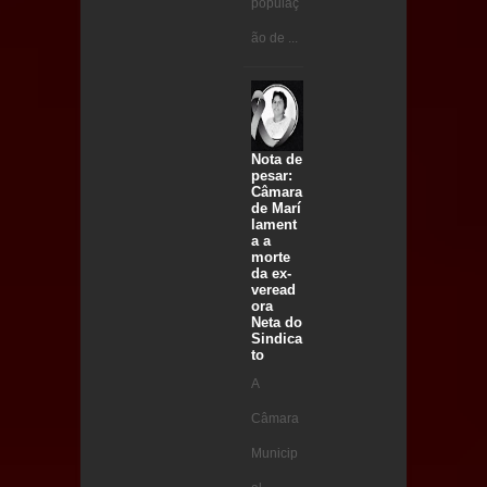
populaç
ão de ...
Nota de
pesar:
Câmara
de Marí
lament
a a
morte
da ex-
veread
ora
Neta do
Sindica
to
A
Câmara
Municip