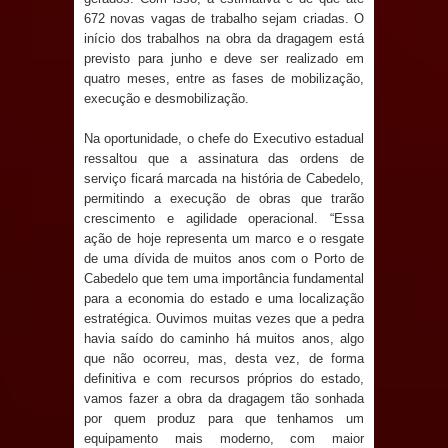
672 novas vagas de trabalho sejam criadas. O
e aquece economia para Festa de
início dos trabalhos na obra da dragagem está
previsto para junho e deve ser realizado em
Santana
quatro meses, entre as fases de mobilização,
execução e desmobilização.
Saúde Bucal: Mais de 470 próteses
Na oportunidade, o chefe do Executivo estadual
dentárias já foram entregues pela
ressaltou que a assinatura das ordens de
serviço ficará marcada na história de Cabedelo,
Prefeitura de Sapé em 2026
permitindo a execução de obras que trarão
crescimento e agilidade operacional. “Essa
Caldas Brandão: Tradicional Festa de
ação de hoje representa um marco e o resgate
de uma dívida de muitos anos com o Porto de
Santana 2026 será neste sábado (25)
Cabedelo que tem uma importância fundamental
para a economia do estado e uma localização
e deve atrair grande público
estratégica. Ouvimos muitas vezes que a pedra
havia saído do caminho há muitos anos, algo
Nota de pesar: Câmara de Marí
que não ocorreu, mas, desta vez, de forma
definitiva e com recursos próprios do estado,
vamos fazer a obra da dragagem tão sonhada
lamenta a morte da ex-vereadora
por quem produz para que tenhamos um
equipamento mais moderno, com maior
Neta do Sindicato