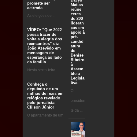
Davyd
promete ser
Matias
acirrada
reúne
cerca
As eleições de ...
de 200
lideran
ças em
VÍDEO: “Que 2022
apoio à
possa trazer de
pré-
volta a alegria dos
candid
reencontros” diz
atura
João Azevêdo em
de
mensagem de
Denise
esperança ao lado
Ribeiro
da família
à
Assem
Nesta sexta-feira ...
bleia
Legisla
tiva
Conheça o
deputado de um
O
milhão de reais em
relógios revelado
presiden
pelo jornalista
Clilson Júnior
te da ...
O apartamento de um
...