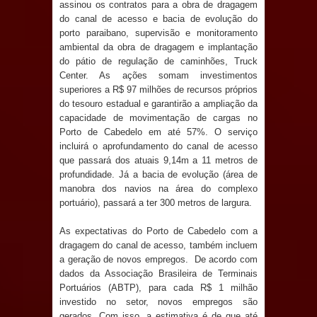
assinou os contratos para a obra de dragagem
Anjos
do canal de acesso e bacia de evolução do
porto paraibano, supervisão e monitoramento
O verdadeiro oxigênio do Estado
ambiental da obra de dragagem e implantação
do pátio de regulação de caminhões, Truck
Democrático de Direito – Bacharela
Center. As ações somam investimentos
superiores a R$ 97 milhões de recursos próprios
aborda de maneira inédita no mundo
do tesouro estadual e garantirão a ampliação da
capacidade de movimentação de cargas no
jurídico brasileiro, temas polêmicos;
Porto de Cabedelo em até 57%. O serviço
incluirá o aprofundamento do canal de acesso
Confira!
que passará dos atuais 9,14m a 11 metros de
profundidade. Já a bacia de evolução (área de
Prefeitura de Sapé promove
manobra dos navios na área do complexo
portuário), passará a ter 300 metros de largura.
campanha Julho Neon com ações de
As expectativas do Porto de Cabedelo com a
conscientização sobre saúde bucal
dragagem do canal de acesso, também incluem
a geração de novos empregos. De acordo com
Caldas Brandão: gestão municipal
dados da Associação Brasileira de Terminais
Portuários (ABTP), para cada R$ 1 milhão
investido no setor, novos empregos são
antecipa pagamento do mês de julho
gerados. Com isso, a estimativa é de que até