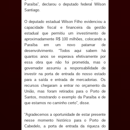
Paraíba”, declarou o deputado federal Wilson
Caldas Brandão: IPMCB responde
Santiago.
questionamentos da vereadora
O deputado estadual Wilson Filho evidenciou a
capacidade fiscal e financeira da gestão
Rosângela e afirma que
estadual que permitiu um investimento de
aproximadamente R$ 100 milhões, colocando a
parcelamentos são referentes a
Paraíba em um novo patamar de
desenvolvimento. “Todos aqui sabem há
débitos históricos
quantos anos se esperava efetivamente por
essa obra que não foi prometida, mas o
governador assumiu a responsabilidade de
investir na porta de entrada do nosso estado
para a saída e entrada de mercadorias. Os
recursos chegaram a entrar no orçamento da
União, mas foram retirados para o Porto de
Santos, mostrando o exemplo da Paraíba e de
que estamos no caminho certo”, disse.
“Agradecemos a oportunidade de estar presente
nesse momento histórico para o Porto de
Cabedelo, a porta de entrada da riqueza do