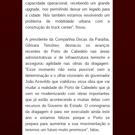
capacidade operacional, recebendo um grande
upgrade, nos permitindo deixar um legado para
Prefeito Major Sidnei busca em
a cidade. Nós também estamos resolvendo um
problema de mobilidade urbana com a
Brasília recursos para nova Casa de
construção do truck center”, frisou.
Acolhida e CRAS de Sapé
A presidente da Companhia Docas da Paraíba,
Gilmara Temóteo, destacou os avanços
Denise Ribeiro toma posse no
recentes do Porto de Cabedelo nas áreas
administrativas e de infraestrutura terrestre e
Diretório Nacional do PDT durante
assegurou agilidade nas obras da dragagem.
“Esse momento não seria possível sem a
Convenção em Brasília
determinação e o olhar visionário do governador
João Azevêdo que viabilizou essa obra que vai
Dois Gigantes da Poesia Paraibana
mudar a realidade do Porto de Cabedelo que já
vem se modernizando com obras importantes
inspiram a IV FEIRA LITERÁRIA DO
que já estão acontecendo e muitas delas com
recursos do Governo do Estado. O cronograma
da dragagem é para ser executado ainda este
BREJO em Guarabira
ano e estamos felizes porque o Porto se
prepara para aumentar a sua movimentação e
Vereador Davyd Matias reúne cerca
teremos um futuro muito promissor”, falou.