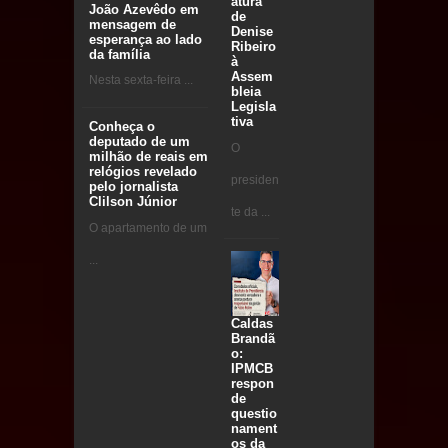
atura
João Azevêdo em
de
mensagem de
Denise
esperança ao lado
Ribeiro
da família
à
Assem
Nesta sexta-feira ...
bleia
Legisla
tiva
Conheça o
deputado de um
O
milhão de reais em
relógios revelado
presiden
pelo jornalista
Clilson Júnior
te da ...
O apartamento de um
...
Caldas
Brandã
o:
IPMCB
respon
de
questio
nament
os da