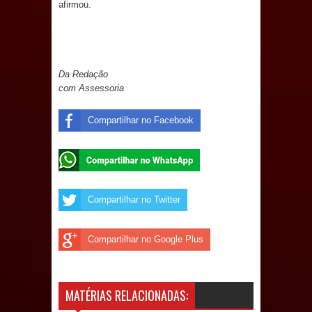
afirmou.
e aquece economia para Festa de
Santana
Saúde Bucal: Mais de 470 próteses
Da Redação
com Assessoria
dentárias já foram entregues pela
Compartilhar no Facebook
Prefeitura de Sapé em 2026
Caldas Brandão: Tradicional Festa de
Santana 2026 será neste sábado (25)
Compartilhar no Twitter
e deve atrair grande público
Compartilhar no Google Plus
Nota de pesar: Câmara de Marí
lamenta a morte da ex-vereadora
MATÉRIAS RELACIONADAS:
Neta do Sindicato