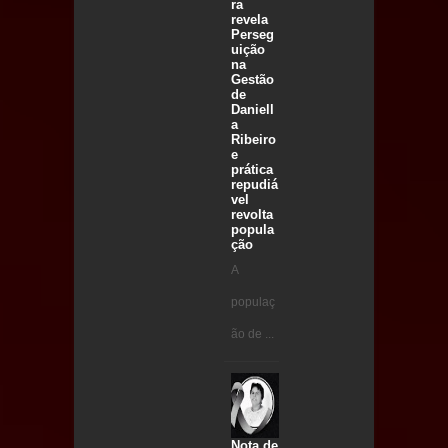
ra
revela
Perseg
uição
na
Gestão
de
Daniell
a
Ribeiro
e
prática
repudiá
vel
revolta
popula
ção
A
populaç
ão de ...
Nota de