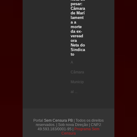
pesar:
Câmara
de Marí
lament
a a
morte
da ex-
veread
ora
Neta do
Sindica
to
A
Câmara
Municip
al ...
Portal
Sem Censura PB
| Todos os direitos
reservados. | Sob nova Direção | CNPJ:
49.593.183/0001-95 |
Programa Sem
Censura