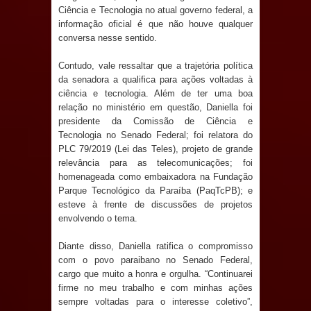
Anjos
Ciência e Tecnologia no atual governo federal, a
informação oficial é que não houve qualquer
O verdadeiro oxigênio do Estado
conversa nesse sentido.
Democrático de Direito – Bacharela
Contudo, vale ressaltar que a trajetória política
da senadora a qualifica para ações voltadas à
aborda de maneira inédita no mundo
ciência e tecnologia. Além de ter uma boa
relação no ministério em questão, Daniella foi
presidente da Comissão de Ciência e
jurídico brasileiro, temas polêmicos;
Tecnologia no Senado Federal; foi relatora do
PLC 79/2019 (Lei das Teles), projeto de grande
Confira!
relevância para as telecomunicações; foi
homenageada como embaixadora na Fundação
Prefeitura de Sapé promove
Parque Tecnológico da Paraíba (PaqTcPB); e
esteve à frente de discussões de projetos
campanha Julho Neon com ações de
envolvendo o tema.
conscientização sobre saúde bucal
Diante disso, Daniella ratifica o compromisso
com o povo paraibano no Senado Federal,
Caldas Brandão: gestão municipal
cargo que muito a honra e orgulha. “Continuarei
firme no meu trabalho e com minhas ações
antecipa pagamento do mês de julho
sempre voltadas para o interesse coletivo”,