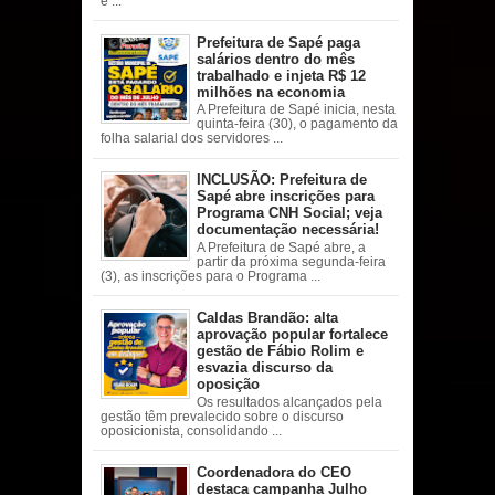
e ...
Prefeitura de Sapé paga
salários dentro do mês
trabalhado e injeta R$ 12
milhões na economia
A Prefeitura de Sapé inicia, nesta
quinta-feira (30), o pagamento da
folha salarial dos servidores ...
INCLUSÃO: Prefeitura de
Sapé abre inscrições para
Programa CNH Social; veja
documentação necessária!
A Prefeitura de Sapé abre, a
partir da próxima segunda-feira
(3), as inscrições para o Programa ...
Caldas Brandão: alta
aprovação popular fortalece
gestão de Fábio Rolim e
esvazia discurso da
oposição
Os resultados alcançados pela
gestão têm prevalecido sobre o discurso
oposicionista, consolidando ...
Coordenadora do CEO
destaca campanha Julho