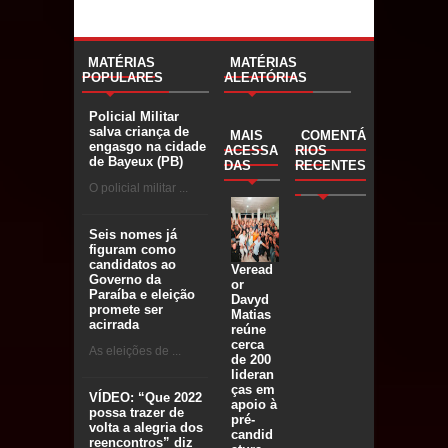
MATÉRIAS
MATÉRIAS
POPULARES
ALEATÓRIAS
Policial Militar
salva criança de
MAIS
COMENTÁ
engasgo na cidade
ACESSA
RIOS
de Bayeux (PB)
DAS
RECENTES
O policial militar ...
Seis nomes já
figuram como
candidatos ao
Veread
Governo da
or
Paraíba e eleição
Davyd
promete ser
Matias
acirrada
reúne
cerca
As eleições de ...
de 200
lideran
ças em
VÍDEO: “Que 2022
apoio à
possa trazer de
pré-
volta a alegria dos
candid
reencontros” diz