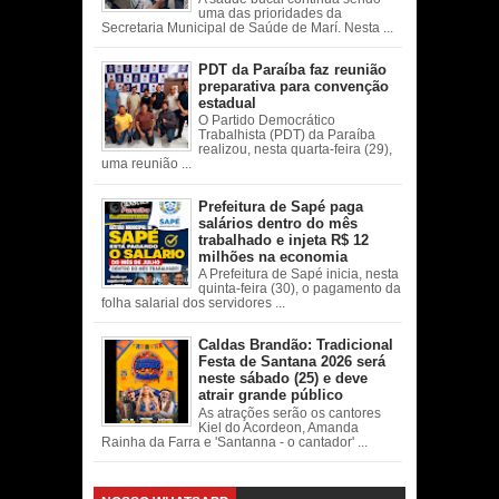
uma das prioridades da
Secretaria Municipal de Saúde de Marí. Nesta ...
PDT da Paraíba faz reunião
preparativa para convenção
estadual
O Partido Democrático
Trabalhista (PDT) da Paraíba
realizou, nesta quarta-feira (29),
uma reunião ...
Prefeitura de Sapé paga
salários dentro do mês
trabalhado e injeta R$ 12
milhões na economia
A Prefeitura de Sapé inicia, nesta
quinta-feira (30), o pagamento da
folha salarial dos servidores ...
Caldas Brandão: Tradicional
Festa de Santana 2026 será
neste sábado (25) e deve
atrair grande público
As atrações serão os cantores
Kiel do Acordeon, Amanda
Rainha da Farra e 'Santanna - o cantador' ...