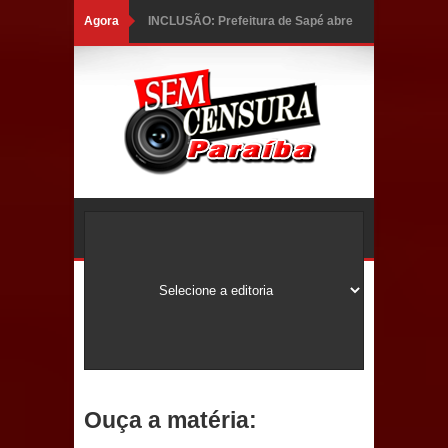
Agora
INCLUSÃO: Prefeitura de Sapé abre
inscrições para Programa CNH
Social; veja documentação
necessária!
Caldas Brandão: alta aprovação
popular fortalece gestão de Fábio
Rolim e esvazia discurso da oposição
Coordenadora do CEO destaca
campanha Julho Neon e apresenta
balanço da saúde bucal em Sapé
Ouça a matéria:
Mais de 40 sorrisos devolvidos à