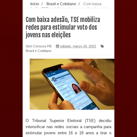
Início
/
Brasil e Cotidiano
/
Com baixa
adesão, TSE mobiliza redes para estimular voto
população: CEO fortalece o cuidado
dos jovens nas eleições
Com baixa adesão, TSE mobiliza
com a saúde bucal em Marí
redes para estimular voto dos
jovens nas eleições
PDT da Paraíba faz reunião
Sem Censura PB
sábado, março 26, 2022
preparativa para convenção estadual
Brasil e Cotidiano
Prefeitura de Sapé paga salários
dentro do mês trabalhado e injeta R$
12 milhões na economia
Prefeitura de Sapé desenvolve ações
para preservar tamarindeiro e
O Tribunal Superior Eleitoral (TSE) decidiu
revitalizar Memorial Augusto dos
intensificar nas redes sociais a campanha para
estimular jovens entre 16 e 18 anos a tirar o