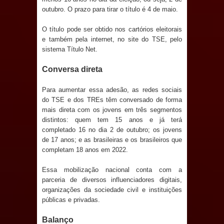
outubro. O prazo para tirar o título é 4 de maio.
e aquece economia para Festa de
O título pode ser obtido nos cartórios eleitorais
Santana
e também pela internet, no site do TSE, pelo
sistema Título Net.
Saúde Bucal: Mais de 470 próteses
Conversa direta
dentárias já foram entregues pela
Para aumentar essa adesão, as redes sociais
Prefeitura de Sapé em 2026
do TSE e dos TREs têm conversado de forma
mais direta com os jovens em três segmentos
Caldas Brandão: Tradicional Festa de
distintos: quem tem 15 anos e já terá
completado 16 no dia 2 de outubro; os jovens
Santana 2026 será neste sábado (25)
de 17 anos; e as brasileiras e os brasileiros que
completam 18 anos em 2022.
e deve atrair grande público
Essa mobilização nacional conta com a
Nota de pesar: Câmara de Marí
parceria de diversos influenciadores digitais,
organizações da sociedade civil e instituições
lamenta a morte da ex-vereadora
públicas e privadas.
Balanço
Neta do Sindicato