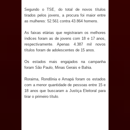
Segundo o TSE, do total de novos títulos
Prefeito Major Sidnei busca em
tirados pelos jovens, a procura foi maior entre
as mulheres: 52.561 contra 43.864 homens.
Brasília recursos para nova Casa de
As faixas etárias que registraram os melhores
Acolhida e CRAS de Sapé
índices foram as de jovens com 18 e 17 anos,
respectivamente. Apenas 4.387 mil novos
Denise Ribeiro toma posse no
títulos foram de adolescentes de 15 anos.
Diretório Nacional do PDT durante
Os estados mais engajados na campanha
foram São Paulo, Minas Gerais e Bahia.
Convenção em Brasília
Roraima, Rondônia e Amapá foram os estados
Dois Gigantes da Poesia Paraibana
com a menor quantidade de pessoas entre 15 e
18 anos que buscaram a Justiça Eleitoral para
inspiram a IV FEIRA LITERÁRIA DO
tirar o primeiro título.
BREJO em Guarabira
Vereador Davyd Matias reúne cerca