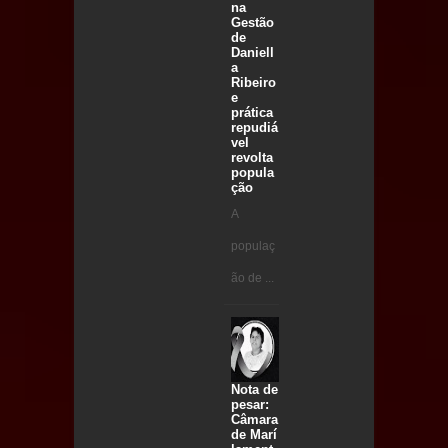
na
Gestão
de
Daniell
a
Ribeiro
e
prática
repudiá
vel
revolta
popula
ção
A
populaç
ão de ...
Nota de
pesar:
Câmara
de Marí