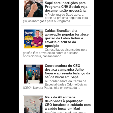
Sapé abre inscrições para
Programa CNH Social; veja
documentação necessária!
A Prefeitura de Sapé abre, a
partir da próxima segunda-feira
(3), as inscrições para o Programa ...
Caldas Brandão: alta
aprovação popular fortalece
gestão de Fábio Rolim e
esvazia discurso da
oposição
Os resultados alcançados pela
gestão têm prevalecido sobre o discurso
oposicionista, consolidando ...
Coordenadora do CEO
destaca campanha Julho
Neon e apresenta balanço da
saúde bucal em Sapé
A Coordenadora do Centro de
Especialidades Odontológicas
(CEO), Nayara Paula, foi a entrevistada ...
Mais de 40 sorrisos
devolvidos à população:
CEO fortalece o cuidado com
a saúde bucal em Marí
A saúde bucal continua sendo