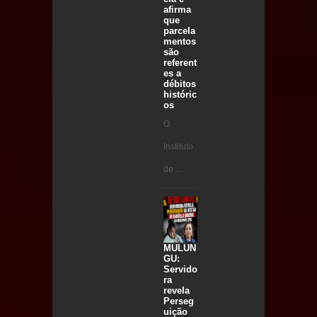
afirma
que
parcela
mentos
são
referent
es a
débitos
históric
os
O
Instituto
de ...
MULUN
GU:
Servido
ra
revela
Perseg
uição