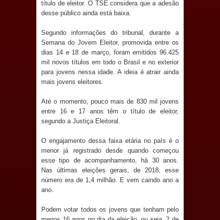
título de eleitor. O TSE considera que a adesão
Anjos
desse público ainda está baixa.
O verdadeiro oxigênio do Estado
Segundo informações do tribunal, durante a
Semana do Jovem Eleitor, promovida entre os
Democrático de Direito – Bacharela
dias 14 e 18 de março, foram emitidos 96.425
mil novos títulos em todo o Brasil e no exterior
aborda de maneira inédita no mundo
para jovens nessa idade. A ideia é atrair ainda
mais jovens eleitores.
jurídico brasileiro, temas polêmicos;
Até o momento, pouco mais de 830 mil jovens
Confira!
entre 16 e 17 anos têm o título de eleitor,
segundo a Justiça Eleitoral.
Prefeitura de Sapé promove
O engajamento dessa faixa etária no país é o
campanha Julho Neon com ações de
menor já registrado desde quando começou
esse tipo de acompanhamento, há 30 anos.
conscientização sobre saúde bucal
Nas últimas eleições gerais, de 2018, esse
número era de 1,4 milhão. E vem caindo ano a
Caldas Brandão: gestão municipal
ano.
Podem votar todos os jovens que tenham pelo
antecipa pagamento do mês de julho
menos 16 anos no dia da eleição, ou seja, 2 de