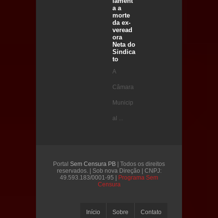
lament
a a
morte
da ex-
veread
ora
Neta do
Sindica
to
A
Câmara
Municip
al ...
Portal
Sem Censura PB
| Todos os direitos
reservados. | Sob nova Direção | CNPJ:
49.593.183/0001-95 |
Programa Sem
Censura
Início
Sobre
Contato