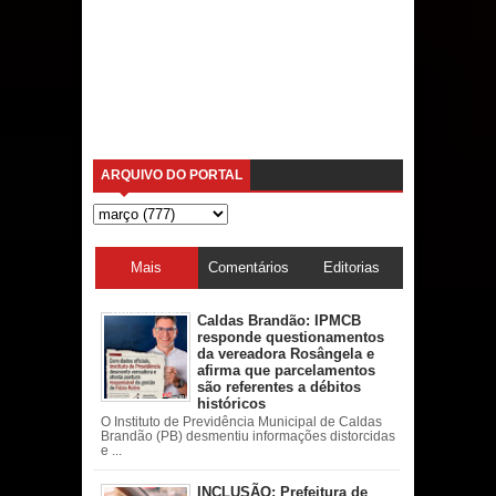
ARQUIVO DO PORTAL
Mais
Comentários
Editorias
acessadas
Caldas Brandão: IPMCB
responde questionamentos
da vereadora Rosângela e
afirma que parcelamentos
são referentes a débitos
históricos
O Instituto de Previdência Municipal de Caldas
Brandão (PB) desmentiu informações distorcidas
e ...
INCLUSÃO: Prefeitura de