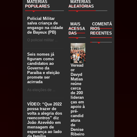
MATÉRIAS
MATÉRIAS
POPULARES
ALEATÓRIAS
Policial Militar
salva criança de
MAIS
COMENTÁ
engasgo na cidade
ACESSA
RIOS
de Bayeux (PB)
DAS
RECENTES
O policial militar ...
Seis nomes já
figuram como
candidatos ao
Veread
Governo da
or
Paraíba e eleição
Davyd
promete ser
Matias
acirrada
reúne
cerca
As eleições de ...
de 200
lideran
ças em
VÍDEO: “Que 2022
apoio à
possa trazer de
pré-
volta a alegria dos
candid
reencontros” diz
atura
João Azevêdo em
de
mensagem de
Denise
esperança ao lado
Ribeiro
da família