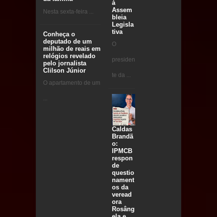
à
Assem
Nesta sexta-feira ...
bleia
Legisla
tiva
Conheça o
deputado de um
O
milhão de reais em
relógios revelado
presiden
pelo jornalista
Clilson Júnior
te da ...
O apartamento de um
...
Caldas
Brandã
o:
IPMCB
respon
de
questio
nament
os da
veread
ora
Rosâng
ela e