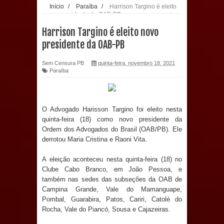
Início
/
Paraíba
/
Harrison Targino é eleito
novo presidente da OAB-PB
Prefeitura de Sapé paga salários
Harrison Targino é eleito novo
dentro do mês trabalhado e injeta R$
presidente da OAB-PB
12 milhões na economia
Sem Censura PB
quinta-feira, novembro 18, 2021
Paraíba
Prefeitura de Sapé desenvolve ações
para preservar tamarindeiro e
O Advogado Harisson Targino foi eleito nesta
quinta-feira (18) como novo presidente da
revitalizar Memorial Augusto dos
Ordem dos Advogados do Brasil (OAB/PB). Ele
derrotou Maria Cristina e Raoni Vita.
Anjos
A eleição aconteceu nesta quinta-feira (18) no
O verdadeiro oxigênio do Estado
Clube Cabo Branco, em João Pessoa, e
também nas sedes das subseções da OAB de
Democrático de Direito – Bacharela
Campina Grande, Vale do Mamanguape,
Pombal, Guarabira, Patos, Cariri, Catolé do
aborda de maneira inédita no mundo
Rocha, Vale do Piancó, Sousa e Cajazeiras.