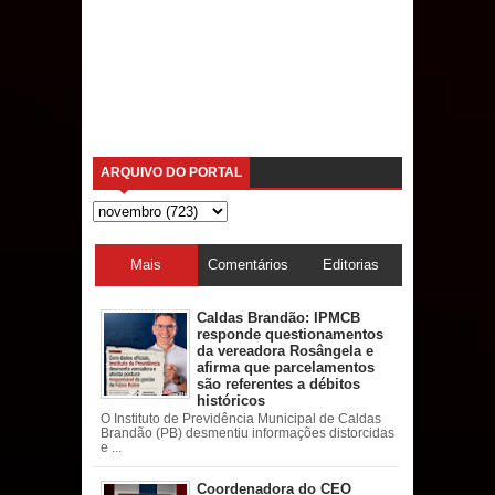
ARQUIVO DO PORTAL
Mais
Comentários
Editorias
acessadas
Caldas Brandão: IPMCB
responde questionamentos
da vereadora Rosângela e
afirma que parcelamentos
são referentes a débitos
históricos
O Instituto de Previdência Municipal de Caldas
Brandão (PB) desmentiu informações distorcidas
e ...
Coordenadora do CEO