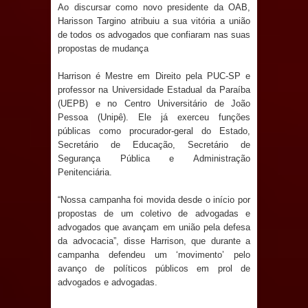
jurídico brasileiro, temas polêmicos;
Ao discursar como novo presidente da OAB,
Harisson Targino atribuiu a sua vitória a união
Confira!
de todos os advogados que confiaram nas suas
propostas de mudança
Prefeitura de Sapé promove
Harrison é Mestre em Direito pela PUC-SP e
professor na Universidade Estadual da Paraíba
campanha Julho Neon com ações de
(UEPB) e no Centro Universitário de João
Pessoa (Unipê). Ele já exerceu funções
conscientização sobre saúde bucal
públicas como procurador-geral do Estado,
Secretário de Educação, Secretário de
Caldas Brandão: gestão municipal
Segurança Pública e Administração
Penitenciária.
antecipa pagamento do mês de julho
“Nossa campanha foi movida desde o início por
e aquece economia para Festa de
propostas de um coletivo de advogadas e
advogados que avançam em união pela defesa
Santana
da advocacia”, disse Harrison, que durante a
campanha defendeu um ‘movimento’ pelo
Saúde Bucal: Mais de 470 próteses
avanço de políticos públicos em prol de
advogados e advogadas.
dentárias já foram entregues pela