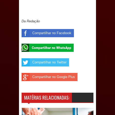
Prefeitura de Sapé em 2026
Caldas Brandão: Tradicional Festa de
Da Redação
Santana 2026 será neste sábado (25)
Compartilhar no Facebook
e deve atrair grande público
Nota de pesar: Câmara de Marí
lamenta a morte da ex-vereadora
Compartilhar no Twitter
Neta do Sindicato
Compartilhar no Google Plus
Prefeito Major Sidnei busca em
Brasília recursos para nova Casa de
MATÉRIAS RELACIONADAS:
Acolhida e CRAS de Sapé
Denise Ribeiro toma posse no