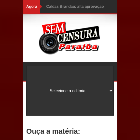
Agora
Caldas Brandão: alta aprovação
popular fortalece gestão de Fábio
Rolim e esvazia discurso da oposição
Coordenadora do CEO destaca
campanha Julho Neon e apresenta
balanço da saúde bucal em Sapé
Mais de 40 sorrisos devolvidos à
população: CEO fortalece o cuidado
com a saúde bucal em Marí
PDT da Paraíba faz reunião
Ouça a matéria:
preparativa para convenção estadual