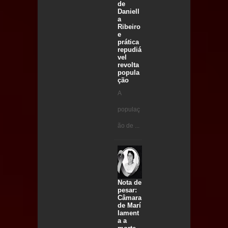
de
Daniell
a
Ribeiro
e
prática
repudiá
vel
revolta
popula
ção
A
populaç
ão de ...
Nota de
pesar:
Câmara
de Marí
lament
a a