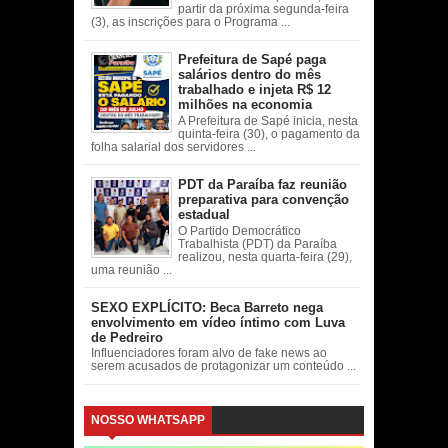
partir da próxima segunda-feira
(3), as inscrições para o Programa ...
Prefeitura de Sapé paga
salários dentro do mês
trabalhado e injeta R$ 12
milhões na economia
A Prefeitura de Sapé inicia, nesta
quinta-feira (30), o pagamento da
folha salarial dos servidores ...
PDT da Paraíba faz reunião
preparativa para convenção
estadual
O Partido Democrático
Trabalhista (PDT) da Paraíba
realizou, nesta quarta-feira (29),
uma reunião ...
SEXO EXPLÍCITO: Beca Barreto nega
envolvimento em vídeo íntimo com Luva
de Pedreiro
Influenciadores foram alvo de fake news ao
serem acusados de protagonizar um conteúdo ...
NOSSO WHATSAPP