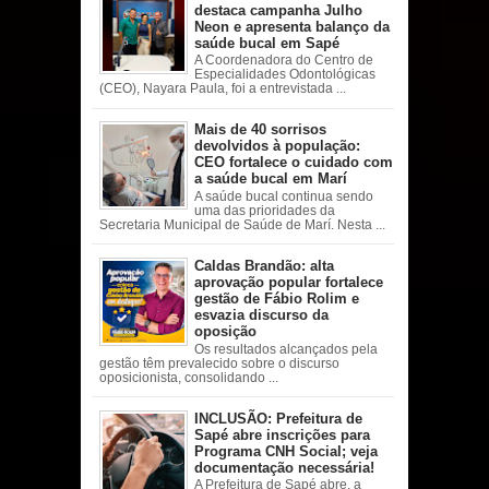
destaca campanha Julho
Neon e apresenta balanço da
saúde bucal em Sapé
A Coordenadora do Centro de
Especialidades Odontológicas
(CEO), Nayara Paula, foi a entrevistada ...
Mais de 40 sorrisos
devolvidos à população:
CEO fortalece o cuidado com
a saúde bucal em Marí
A saúde bucal continua sendo
uma das prioridades da
Secretaria Municipal de Saúde de Marí. Nesta ...
Caldas Brandão: alta
aprovação popular fortalece
gestão de Fábio Rolim e
esvazia discurso da
oposição
Os resultados alcançados pela
gestão têm prevalecido sobre o discurso
oposicionista, consolidando ...
INCLUSÃO: Prefeitura de
Sapé abre inscrições para
Programa CNH Social; veja
documentação necessária!
A Prefeitura de Sapé abre, a