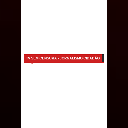
débitos históricos
INCLUSÃO: Prefeitura de Sapé abre
inscrições para Programa CNH
Social; veja documentação
necessária!
TV SEM CENSURA - JORNALISMO CIDADÃO