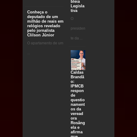
bleia
Legisla
tiva
Conheça o
deputado de um
O
milhão de reais em
relógios revelado
presiden
pelo jornalista
Clilson Júnior
te da ...
O apartamento de um
...
Caldas
Brandã
o:
IPMCB
respon
de
questio
nament
os da
veread
ora
Rosâng
ela e
afirma
que