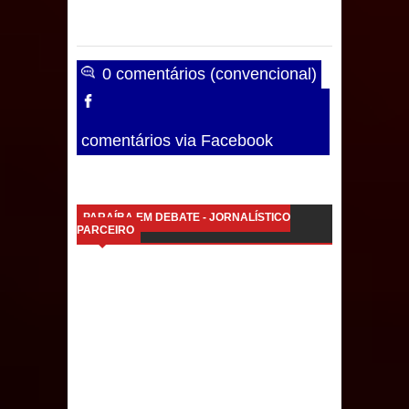
evento de saúde pública do planeta
com foco na qualificação dos
0 comentários (convencional)
serviços do SUS
MULUNGU: Servidora revela
comentários via Facebook
Perseguição na Gestão de Daniella
Ribeiro e prática repudiável revolta
PARAÍBA EM DEBATE - JORNALÍSTICO
PARCEIRO
população
Caldas Brandão: IPMCB responde
questionamentos da vereadora
Rosângela e afirma que
parcelamentos são referentes a