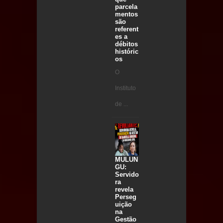
parcela
mentos
são
referent
es a
débitos
históric
os
O
Instituto
de ...
MULUN
GU:
Servido
ra
revela
Perseg
uição
na
Gestão