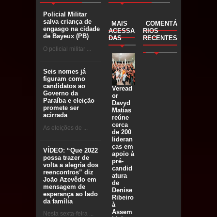
Policial Militar
salva criança de
MAIS
COMENTÁ
engasgo na cidade
ACESSA
RIOS
de Bayeux (PB)
DAS
RECENTES
O policial militar ...
Seis nomes já
figuram como
candidatos ao
Veread
Governo da
or
Paraíba e eleição
Davyd
promete ser
Matias
acirrada
reúne
cerca
As eleições de ...
de 200
lideran
ças em
VÍDEO: “Que 2022
apoio à
possa trazer de
pré-
volta a alegria dos
candid
reencontros” diz
atura
João Azevêdo em
de
mensagem de
Denise
esperança ao lado
Ribeiro
da família
à
Assem
Nesta sexta-feira ...