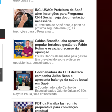
distorcidas e ...
INCLUSÃO: Prefeitura de Sapé
abre inscrições para Programa
CNH Social; veja documentação
necessária!
A Prefeitura de Sapé abre, a partir da
próxima segunda-feira (3), as
inscrições para o Programa ...
Caldas Brandão: alta aprovação
popular fortalece gestão de Fábio
Rolim e esvazia discurso da
oposição
Os resultados alcançados pela gestão
têm prevalecido sobre o discurso
oposicionista, consolidando ...
e
Coordenadora do CEO destaca
campanha Julho Neon e
apresenta balanço da saúde bucal
em Sapé
A Coordenadora do Centro de
Especialidades Odontológicas (CEO),
Nayara Paula, foi a entrevistada ...
PDT da Paraíba faz reunião
preparativa para convenção
estadual