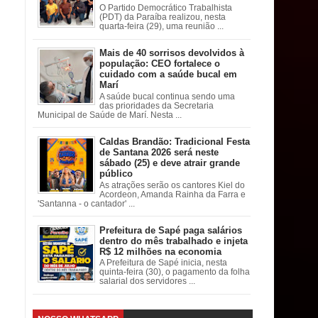
O Partido Democrático Trabalhista
(PDT) da Paraíba realizou, nesta
quarta-feira (29), uma reunião ...
Mais de 40 sorrisos devolvidos à
população: CEO fortalece o
cuidado com a saúde bucal em
Marí
A saúde bucal continua sendo uma
das prioridades da Secretaria
Municipal de Saúde de Marí. Nesta ...
Caldas Brandão: Tradicional Festa
de Santana 2026 será neste
sábado (25) e deve atrair grande
público
As atrações serão os cantores Kiel do
Acordeon, Amanda Rainha da Farra e
'Santanna - o cantador' ...
Prefeitura de Sapé paga salários
dentro do mês trabalhado e injeta
R$ 12 milhões na economia
A Prefeitura de Sapé inicia, nesta
quinta-feira (30), o pagamento da folha
salarial dos servidores ...