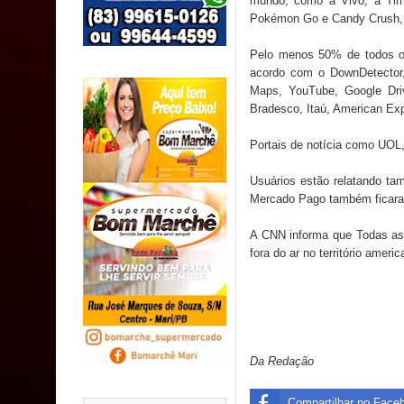
mundo, como a Vivo, a Tim 
MULUNGU: Servidora revela Perseguição na Gestão
Pokémon Go e Candy Crush,
população
Pelo menos 50% de todos os 
acordo com o DownDetector,
Caldas Brandão: IPMCB responde questionamento
Maps, YouTube, Google Dri
Bradesco, Itaú, American Ex
são referentes a débitos históricos
Portais de notícia como UOL
INCLUSÃO: Prefeitura de Sapé abre inscrições p
Usuários estão relatando ta
Mercado Pago também ficaram
A CNN informa que Todas as 
fora do ar no território americ
Da Redação
Compartilhar no Face