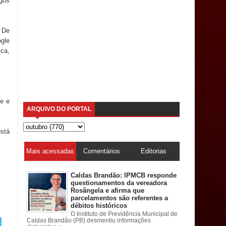
gos
. De
gle
ca,
de e
ARQUIVO DO PORTAL
está
Mais acessadas
Comentários
Editorias
Caldas Brandão: IPMCB responde
questionamentos da vereadora
Rosângela e afirma que
parcelamentos são referentes a
débitos históricos
O Instituto de Previdência Municipal de
Caldas Brandão (PB) desmentiu informações