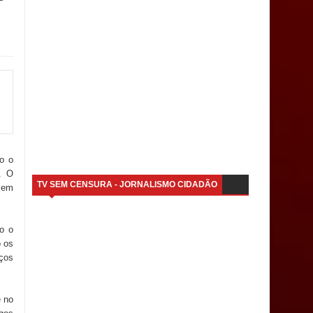
o o
. O
TV SEM CENSURA - JORNALISMO CIDADÃO
a em
do o
o os
iços
e no