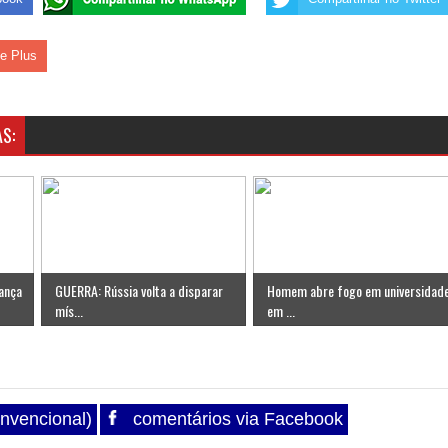
le Plus
S:
ança
GUERRA: Rússia volta a disparar
Homem abre fogo em universidad
mís...
em ...
nvencional)
comentários via Facebook