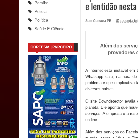
Paraíba
e lentidão nesta
Saúde Bucal: Mais de 470 próteses dentárias já 
Policial
Política
Sem Censura PB
segunda-fei
Caldas Brandão: Tradicional Festa de Santana 202
Saúde E Ciência
Nota de pesar: Câmara de Marí lamenta a morte d
Além dos servi
CORTESIA | PARCEIRO
Prefeito Major Sidnei busca em Brasília recurso
provedores d
Denise Ribeiro toma posse no Diretório Nacional
A internet está instável e
Dois Gigantes da Poesia Paraibana inspiram a 
Whatsapp caiu, na hora do
problema é que o aplicativo 
Vereador Davyd Matias reúne cerca de 200 lidera
diversos países.
O site Downdetector avalia 
Assembleia Legislativa
planeta. Ele aponta que houv
serviços. A empresa é a resp
Mari marca presença no maior evento de saúde pú
on-line.
SUS
Além dos serviços do Facebo