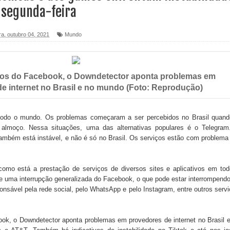
 segunda-feira
foram entregues pela Prefeitura de Sapé em 2026
ra, outubro 04, 2021
Mundo
6 será neste sábado (25) e deve atrair grande público
a ex-vereadora Neta do Sindicato
ços do Facebook, o Downdetector aponta problemas em
s para nova Casa de Acolhida e CRAS de Sapé
e internet no Brasil e no mundo (Foto: Reprodução)
 do PDT durante Convenção em Brasília
m todo o mundo. Os problemas começaram a ser percebidos no Brasil quand
IV FEIRA LITERÁRIA DO BREJO em Guarabira
 almoço. Nessa situações, uma das alternativas populares é o Telegram
também está instável, e não é só no Brasil. Os serviços estão com problem
nças em apoio à pré-candidatura de Denise Ribeiro à
como está a prestação de serviços de diversos sites e aplicativos em to
e uma interrupção generalizada do Facebook, o que pode estar interrompend
onsável pela rede social, pelo WhatsApp e pelo Instagram, entre outros serv
blica do planeta com foco na qualificação dos serviços do
ok, o Downdetector aponta problemas em provedores de internet no Brasil 