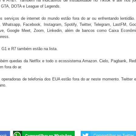
e AT&T. Também há indicativos de instabilidade no Tiktok e até nos jo
 de Daniella Ribeiro e prática repudiável revolta
 GTA, DOTA e League of Legends.
serviços de internet do mundo estão fora do ar ou enfrentando lentidão
 Whatsapp, Facebook, Instagram, Spotify, Twitter, Telegram, LastFM, Goo
s da vereadora Rosângela e afirma que parcelamentos
ve, Google Meet, Zoom, Linkedin, além de bancos como Caixa Econômi
press.
, G1 e R7 também estão na lista.
ara Programa CNH Social; veja documentação necessária!
mbém quedas da Netflix e todo o ecossistema Amazon. Cielo, Pagbank, Re
 fora do ar.
operadoras de telefonia dos EUA estão fora do ar neste momento. Twitter 
ano.
book
Compartilhar no Twitter