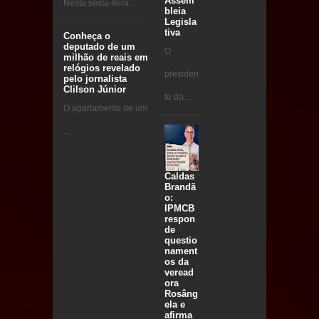
Assem
Nesta sexta-feira ...
bleia
Legisla
tiva
Conheça o
deputado de um
O
milhão de reais em
relógios revelado
presiden
pelo jornalista
Clilson Júnior
te da ...
O apartamento de um
...
Caldas
Brandã
o:
IPMCB
respon
de
questio
nament
os da
veread
ora
Rosâng
ela e
afirma