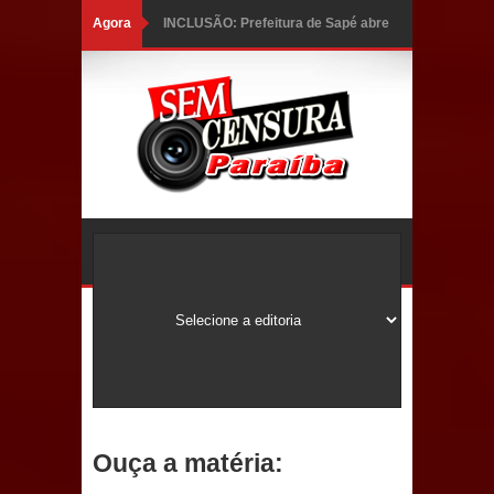
Agora
INCLUSÃO: Prefeitura de Sapé abre
inscrições para Programa CNH
Social; veja documentação
necessária!
Caldas Brandão: alta aprovação
popular fortalece gestão de Fábio
Rolim e esvazia discurso da oposição
Coordenadora do CEO destaca
campanha Julho Neon e apresenta
balanço da saúde bucal em Sapé
Ouça a matéria:
Mais de 40 sorrisos devolvidos à