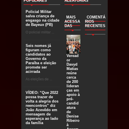
POPULARES
ALEATÓRIAS
Policial Militar
salva criança de
MAIS
COMENTÁ
engasgo na cidade
ACESSA
RIOS
de Bayeux (PB)
DAS
RECENTES
O policial militar ...
Seis nomes já
figuram como
candidatos ao
Veread
Governo da
or
Paraíba e eleição
Davyd
promete ser
Matias
acirrada
reúne
cerca
As eleições de ...
de 200
lideran
ças em
VÍDEO: “Que 2022
apoio à
possa trazer de
pré-
volta a alegria dos
candid
reencontros” diz
atura
João Azevêdo em
de
mensagem de
Denise
esperança ao lado
Ribeiro
da família
à