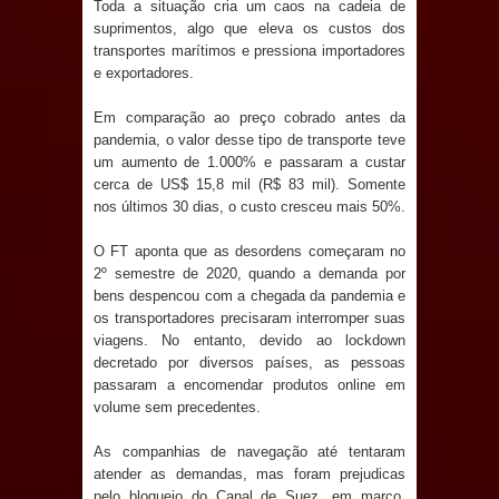
Toda a situação cria um caos na cadeia de
e aquece economia para Festa de
suprimentos, algo que eleva os custos dos
transportes marítimos e pressiona importadores
Santana
e exportadores.
Saúde Bucal: Mais de 470 próteses
Em comparação ao preço cobrado antes da
pandemia, o valor desse tipo de transporte teve
um aumento de 1.000% e passaram a custar
dentárias já foram entregues pela
cerca de US$ 15,8 mil (R$ 83 mil). Somente
nos últimos 30 dias, o custo cresceu mais 50%.
Prefeitura de Sapé em 2026
O FT aponta que as desordens começaram no
Caldas Brandão: Tradicional Festa de
2º semestre de 2020, quando a demanda por
bens despencou com a chegada da pandemia e
Santana 2026 será neste sábado (25)
os transportadores precisaram interromper suas
viagens. No entanto, devido ao lockdown
e deve atrair grande público
decretado por diversos países, as pessoas
passaram a encomendar produtos online em
Nota de pesar: Câmara de Marí
volume sem precedentes.
lamenta a morte da ex-vereadora
As companhias de navegação até tentaram
atender as demandas, mas foram prejudicas
Neta do Sindicato
pelo bloqueio do Canal de Suez, em março,