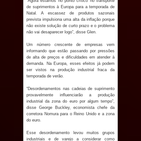
“Agora estamos no ponto crítico no transporte
Caldas Brandão: IPMCB responde
de suprimentos à Europa para a temporada de
Natal. A escassez de produtos sazonais
prevista impulsiona uma alta da inflação porque
questionamentos da vereadora
não existe solução de curto prazo e o problema
não vai desaparecer logo”, disse Glen.
Rosângela e afirma que
Um número crescente de empresas vem
parcelamentos são referentes a
informando que estão passando por pressões
de alta de preços e dificuldades em atender à
débitos históricos
demanda. Na Europa, esses efeitos já podem
ser vistos na produção industrial fraca da
temporada de verão.
“Desordenamentos nas cadeias de suprimento
provavelmente influenciarão a produção
industrial da zona do euro por algum tempo”,
disse George Buckley, economista chefe da
corretora Nomura para o Reino Unido e a zona
do euro.
Esse desordenamento levou muitos grupos
industriais e de varejo a considerar como