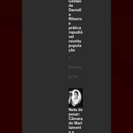
Gestão
de
Daniell
a
Ribeiro
e
prática
repudiá
vel
revolta
popula
ção
A
populaç
ão de ...
Nota de
pesar:
Câmara
de Marí
lament
a a