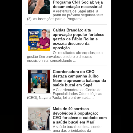
Programa CNH Social; veja
documentação necessária!
A Prefeitura de Sapé abre, a
partir da próxima segunda-feira
(3), as inscrições para o Programa ...
Caldas Brandão: alta
aprovação popular fortalece
gestão de Fábio Rolim e
esvazia discurso da
oposição
Os resultados alcançados pela
gestão têm prevalecido sobre o discurso
oposicionista, consolidando ...
Coordenadora do CEO
destaca campanha Julho
Neon e apresenta balanço da
saúde bucal em Sapé
A Coordenadora do Centro de
Especialidades Odontológicas
(CEO), Nayara Paula, foi a entrevistada ...
Mais de 40 sorrisos
devolvidos à população:
CEO fortalece o cuidado com
a saúde bucal em Marí
A saúde bucal continua sendo
uma das prioridades da