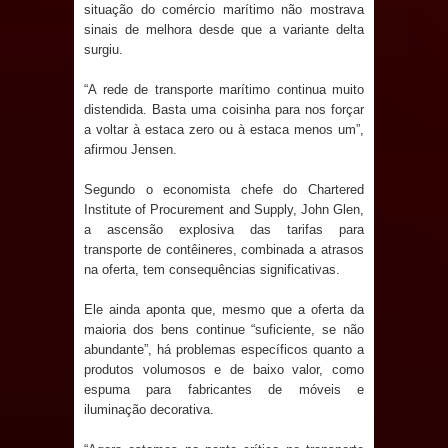
de 200 lideranças em apoio à pré-
situação do comércio marítimo não mostrava
sinais de melhora desde que a variante delta
candidatura de Denise Ribeiro à
surgiu.
“A rede de transporte marítimo continua muito
Assembleia Legislativa
distendida. Basta uma coisinha para nos forçar
a voltar à estaca zero ou à estaca menos um”,
Mari marca presença no maior
afirmou Jensen.
evento de saúde pública do planeta
Segundo o economista chefe do Chartered
Institute of Procurement and Supply, John Glen,
com foco na qualificação dos
a ascensão explosiva das tarifas para
transporte de contêineres, combinada a atrasos
serviços do SUS
na oferta, tem consequências significativas.
MULUNGU: Servidora revela
Ele ainda aponta que, mesmo que a oferta da
maioria dos bens continue “suficiente, se não
Perseguição na Gestão de Daniella
abundante”, há problemas específicos quanto a
produtos volumosos e de baixo valor, como
Ribeiro e prática repudiável revolta
espuma para fabricantes de móveis e
iluminação decorativa.
população