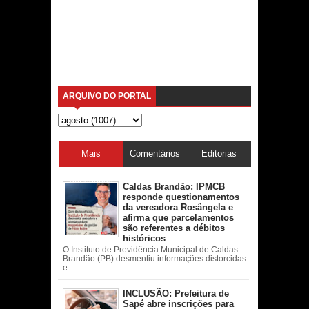
ARQUIVO DO PORTAL
Mais
Comentários
Editorias
acessadas
Caldas Brandão: IPMCB
responde questionamentos
da vereadora Rosângela e
afirma que parcelamentos
são referentes a débitos
históricos
O Instituto de Previdência Municipal de Caldas
Brandão (PB) desmentiu informações distorcidas
e ...
INCLUSÃO: Prefeitura de
Sapé abre inscrições para