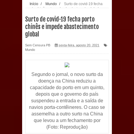
Início
/
Mundo
/
Surto de covid-19 fecha
porto chinês e impede abastecimento global
população: CEO fortalece o cuidado
Surto de covid-19 fecha porto
com a saúde bucal em Marí
chinês e impede abastecimento
global
PDT da Paraíba faz reunião
Sem Censura PB
sexta-feira, agosto 20, 2021
preparativa para convenção estadual
Mundo
Prefeitura de Sapé paga salários
dentro do mês trabalhado e injeta R$
Segundo o jornal, o novo surto da
doença na China reduziu a
12 milhões na economia
capacidade do porto em um quinto,
depois que o governo do país
Prefeitura de Sapé desenvolve ações
suspendeu a entrada e a saída de
navios porta-contêineres. O caso se
para preservar tamarindeiro e
assemelha a outro surto na China
que levou a um fechamento por
revitalizar Memorial Augusto dos
(Foto: Reprodução)