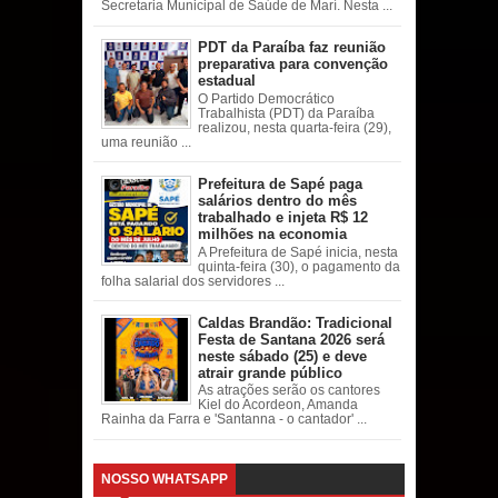
Secretaria Municipal de Saúde de Marí. Nesta ...
PDT da Paraíba faz reunião
preparativa para convenção
estadual
O Partido Democrático
Trabalhista (PDT) da Paraíba
realizou, nesta quarta-feira (29),
uma reunião ...
Prefeitura de Sapé paga
salários dentro do mês
trabalhado e injeta R$ 12
milhões na economia
A Prefeitura de Sapé inicia, nesta
quinta-feira (30), o pagamento da
folha salarial dos servidores ...
Caldas Brandão: Tradicional
Festa de Santana 2026 será
neste sábado (25) e deve
atrair grande público
As atrações serão os cantores
Kiel do Acordeon, Amanda
Rainha da Farra e 'Santanna - o cantador' ...
NOSSO WHATSAPP