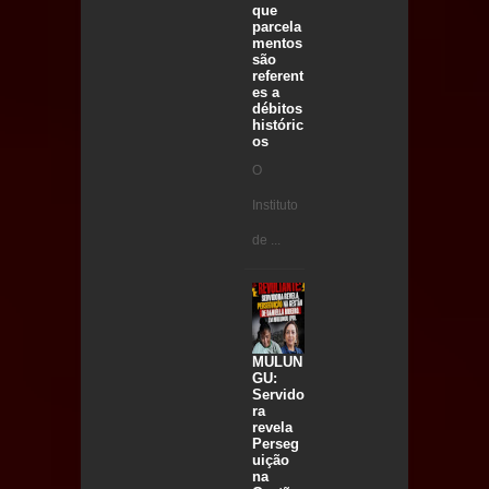
que
parcela
mentos
são
referent
es a
débitos
históric
os
O
Instituto
de ...
MULUN
GU:
Servido
ra
revela
Perseg
uição
na