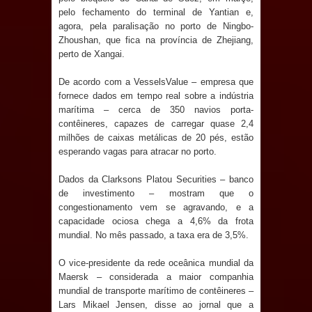
pelo fechamento do terminal de Yantian e,
Prefeito Major Sidnei busca em
agora, pela paralisação no porto de Ningbo-
Zhoushan, que fica na província de Zhejiang,
Brasília recursos para nova Casa de
perto de Xangai.
De acordo com a VesselsValue – empresa que
Acolhida e CRAS de Sapé
fornece dados em tempo real sobre a indústria
marítima – cerca de 350 navios porta-
Denise Ribeiro toma posse no
contêineres, capazes de carregar quase 2,4
milhões de caixas metálicas de 20 pés, estão
Diretório Nacional do PDT durante
esperando vagas para atracar no porto.
Convenção em Brasília
Dados da Clarksons Platou Securities – banco
de investimento – mostram que o
Dois Gigantes da Poesia Paraibana
congestionamento vem se agravando, e a
capacidade ociosa chega a 4,6% da frota
inspiram a IV FEIRA LITERÁRIA DO
mundial. No mês passado, a taxa era de 3,5%.
BREJO em Guarabira
O vice-presidente da rede oceânica mundial da
Maersk – considerada a maior companhia
Vereador Davyd Matias reúne cerca
mundial de transporte marítimo de contêineres –
Lars Mikael Jensen, disse ao jornal que a