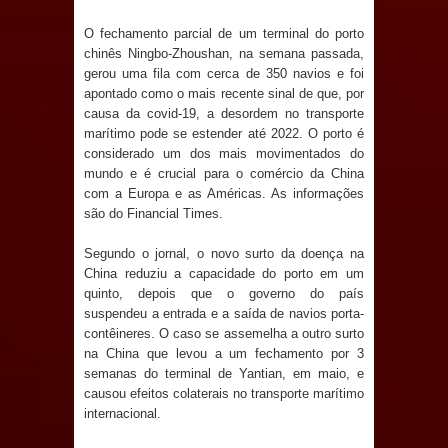
Anjos
O fechamento parcial de um terminal do porto
O verdadeiro oxigênio do Estado
chinês Ningbo-Zhoushan, na semana passada,
gerou uma fila com cerca de 350 navios e foi
Democrático de Direito – Bacharela
apontado como o mais recente sinal de que, por
causa da covid-19, a desordem no transporte
aborda de maneira inédita no mundo
marítimo pode se estender até 2022. O porto é
considerado um dos mais movimentados do
mundo e é crucial para o comércio da China
jurídico brasileiro, temas polêmicos;
com a Europa e as Américas. As informações
são do Financial Times.
Confira!
Segundo o jornal, o novo surto da doença na
Prefeitura de Sapé promove
China reduziu a capacidade do porto em um
quinto, depois que o governo do país
campanha Julho Neon com ações de
suspendeu a entrada e a saída de navios porta-
contêineres. O caso se assemelha a outro surto
conscientização sobre saúde bucal
na China que levou a um fechamento por 3
semanas do terminal de Yantian, em maio, e
Caldas Brandão: gestão municipal
causou efeitos colaterais no transporte marítimo
internacional.
antecipa pagamento do mês de julho