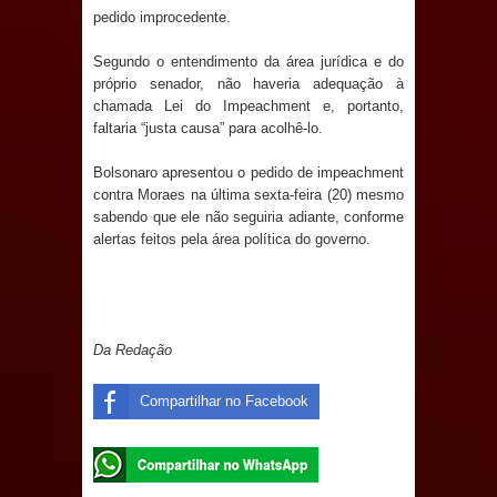
Anjos
pedido improcedente.
O verdadeiro oxigênio do Estado
Segundo o entendimento da área jurídica e do
próprio senador, não haveria adequação à
Democrático de Direito – Bacharela
chamada Lei do Impeachment e, portanto,
faltaria “justa causa” para acolhê-lo.
aborda de maneira inédita no mundo
Bolsonaro apresentou o pedido de impeachment
jurídico brasileiro, temas polêmicos;
contra Moraes na última sexta-feira (20) mesmo
sabendo que ele não seguiria adiante, conforme
alertas feitos pela área política do governo.
Confira!
Prefeitura de Sapé promove
campanha Julho Neon com ações de
Da Redação
conscientização sobre saúde bucal
Compartilhar no Facebook
Caldas Brandão: gestão municipal
antecipa pagamento do mês de julho