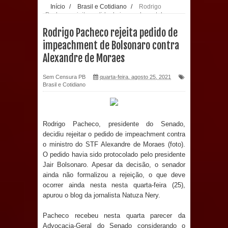
Início
/
Brasil e Cotidiano
/
Rodrigo
Pacheco rejeita pedido de impeachment de
população: CEO fortalece o cuidado
Bolsonaro contra Alexandre de Moraes
Rodrigo Pacheco rejeita pedido de
com a saúde bucal em Marí
impeachment de Bolsonaro contra
Alexandre de Moraes
PDT da Paraíba faz reunião
Sem Censura PB
quarta-feira, agosto 25, 2021
preparativa para convenção estadual
Brasil e Cotidiano
Prefeitura de Sapé paga salários
Rodrigo Pacheco, presidente do Senado,
dentro do mês trabalhado e injeta R$
decidiu rejeitar o pedido de impeachment contra
o ministro do STF Alexandre de Moraes (foto).
12 milhões na economia
O pedido havia sido protocolado pelo presidente
Jair Bolsonaro. Apesar da decisão, o senador
Prefeitura de Sapé desenvolve ações
ainda não formalizou a rejeição, o que deve
ocorrer ainda nesta nesta quarta-feira (25),
para preservar tamarindeiro e
apurou o blog da jornalista Natuza Nery.
revitalizar Memorial Augusto dos
Pacheco recebeu nesta quarta parecer da
Advocacia-Geral do Senado considerando o