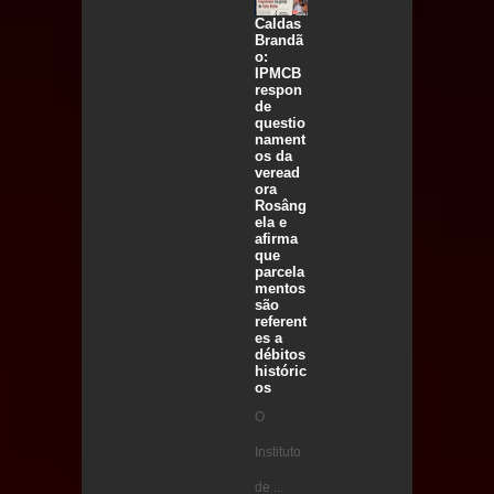
Caldas
Brandã
o:
IPMCB
respon
de
questio
nament
os da
veread
ora
Rosâng
ela e
afirma
que
parcela
mentos
são
referent
es a
débitos
históric
os
O
Instituto
de ...