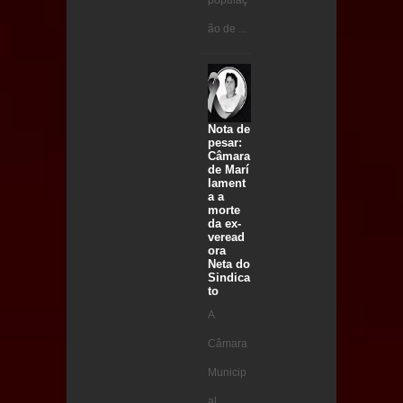
populaç
ão de ...
Nota de
pesar:
Câmara
de Marí
lament
a a
morte
da ex-
veread
ora
Neta do
Sindica
to
A
Câmara
Municip
al ...