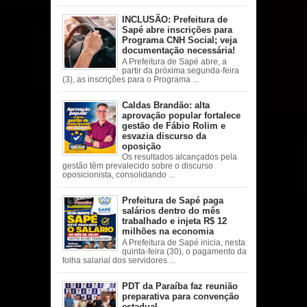
INCLUSÃO: Prefeitura de
Sapé abre inscrições para
Programa CNH Social; veja
documentação necessária!
A Prefeitura de Sapé abre, a
partir da próxima segunda-feira
(3), as inscrições para o Programa ...
Caldas Brandão: alta
aprovação popular fortalece
gestão de Fábio Rolim e
esvazia discurso da
oposição
Os resultados alcançados pela
gestão têm prevalecido sobre o discurso
oposicionista, consolidando ...
Prefeitura de Sapé paga
salários dentro do mês
trabalhado e injeta R$ 12
milhões na economia
A Prefeitura de Sapé inicia, nesta
quinta-feira (30), o pagamento da
folha salarial dos servidores ...
PDT da Paraíba faz reunião
preparativa para convenção
estadual