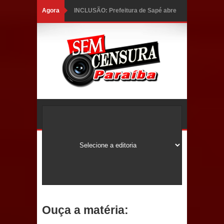
Agora
INCLUSÃO: Prefeitura de Sapé abre
inscrições para Programa CNH
Social; veja documentação
necessária!
Caldas Brandão: alta aprovação
popular fortalece gestão de Fábio
Rolim e esvazia discurso da oposição
Coordenadora do CEO destaca
campanha Julho Neon e apresenta
balanço da saúde bucal em Sapé
Ouça a matéria:
Mais de 40 sorrisos devolvidos à