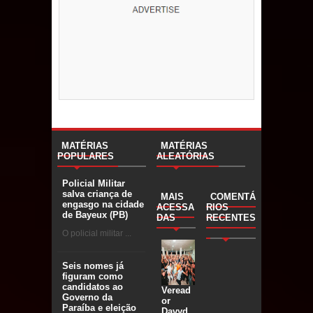
MATÉRIAS
MATÉRIAS
POPULARES
ALEATÓRIAS
Policial Militar
salva criança de
MAIS
COMENTÁ
engasgo na cidade
ACESSA
RIOS
de Bayeux (PB)
DAS
RECENTES
O policial militar ...
Seis nomes já
figuram como
candidatos ao
Veread
Governo da
or
Paraíba e eleição
Davyd