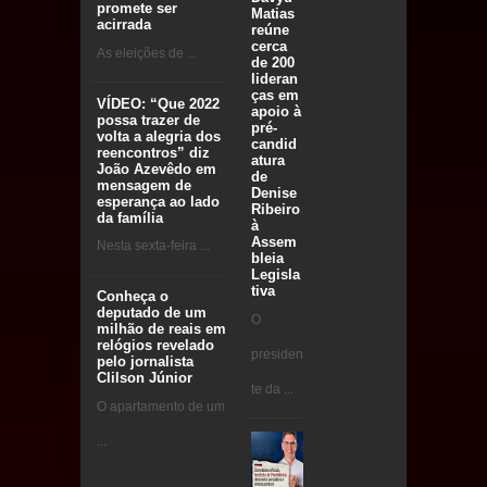
promete ser
Matias
acirrada
reúne
cerca
As eleições de ...
de 200
lideran
ças em
VÍDEO: “Que 2022
apoio à
possa trazer de
pré-
volta a alegria dos
candid
reencontros” diz
atura
João Azevêdo em
de
mensagem de
Denise
esperança ao lado
Ribeiro
da família
à
Assem
Nesta sexta-feira ...
bleia
Legisla
tiva
Conheça o
deputado de um
O
milhão de reais em
relógios revelado
presiden
pelo jornalista
Clilson Júnior
te da ...
O apartamento de um
...