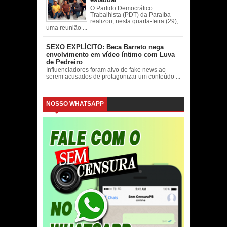
O Partido Democrático
Trabalhista (PDT) da Paraíba
realizou, nesta quarta-feira (29),
uma reunião ...
SEXO EXPLÍCITO: Beca Barreto nega
envolvimento em vídeo íntimo com Luva
de Pedreiro
Influenciadores foram alvo de fake news ao
serem acusados de protagonizar um conteúdo ...
NOSSO WHATSAPP