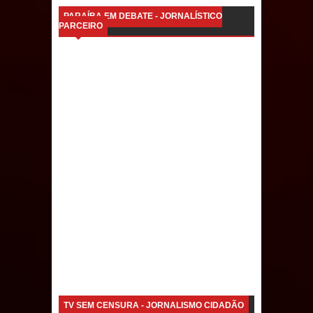
de 200 lideranças em apoio à pré-
PARAÍBA EM DEBATE - JORNALÍSTICO
PARCEIRO
candidatura de Denise Ribeiro à
Assembleia Legislativa
Mari marca presença no maior
evento de saúde pública do planeta
com foco na qualificação dos
serviços do SUS
MULUNGU: Servidora revela
Perseguição na Gestão de Daniella
Ribeiro e prática repudiável revolta
população
TV SEM CENSURA - JORNALISMO CIDADÃO