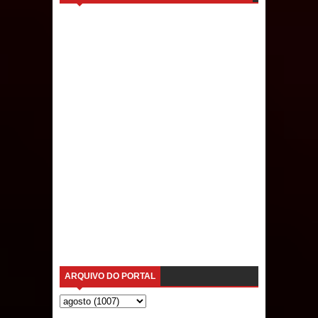
Caldas Brandão: IPMCB responde
questionamentos da vereadora
Rosângela e afirma que
parcelamentos são referentes a
débitos históricos
ARQUIVO DO PORTAL