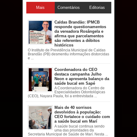
Mais
Comentários
Editorias
acessadas
Caldas Brandão: IPMCB
responde questionamentos
da vereadora Rosângela e
afirma que parcelamentos
são referentes a débitos
históricos
O Instituto de Previdência Municipal de Caldas
Brandão (PB) desmentiu informações distorcidas
e ...
Coordenadora do CEO
destaca campanha Julho
Neon e apresenta balanço da
saúde bucal em Sapé
A Coordenadora do Centro de
Especialidades Odontológicas
(CEO), Nayara Paula, foi a entrevistada ...
Mais de 40 sorrisos
devolvidos à população:
CEO fortalece o cuidado com
a saúde bucal em Marí
A saúde bucal continua sendo
uma das prioridades da
Secretaria Municipal de Saúde de Marí. Nesta ...