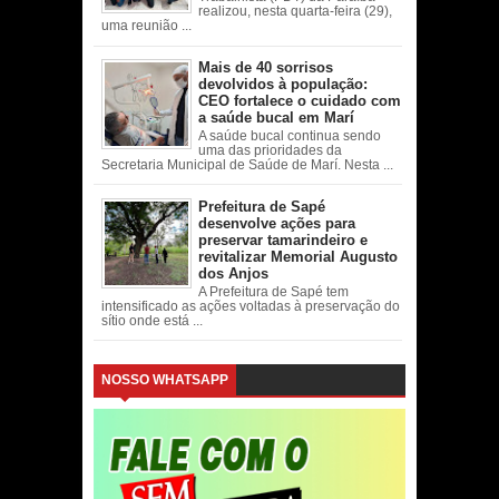
realizou, nesta quarta-feira (29),
uma reunião ...
Mais de 40 sorrisos
devolvidos à população:
CEO fortalece o cuidado com
a saúde bucal em Marí
A saúde bucal continua sendo
uma das prioridades da
Secretaria Municipal de Saúde de Marí. Nesta ...
Prefeitura de Sapé
desenvolve ações para
preservar tamarindeiro e
revitalizar Memorial Augusto
dos Anjos
A Prefeitura de Sapé tem
intensificado as ações voltadas à preservação do
sítio onde está ...
NOSSO WHATSAPP