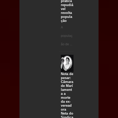
prática
repudiá
vel
revolta
popula
ção
A
populaç
ão de ...
Nota de
pesar:
Câmara
de Marí
lament
a a
morte
da ex-
veread
ora
Neta do
Sindica