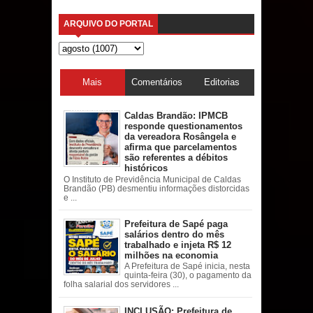
ARQUIVO DO PORTAL
Mais
Comentários
Editorias
acessadas
Caldas Brandão: IPMCB
responde questionamentos
da vereadora Rosângela e
afirma que parcelamentos
são referentes a débitos
históricos
O Instituto de Previdência Municipal de Caldas
Brandão (PB) desmentiu informações distorcidas
e ...
Prefeitura de Sapé paga
salários dentro do mês
trabalhado e injeta R$ 12
milhões na economia
A Prefeitura de Sapé inicia, nesta
quinta-feira (30), o pagamento da
folha salarial dos servidores ...
INCLUSÃO: Prefeitura de