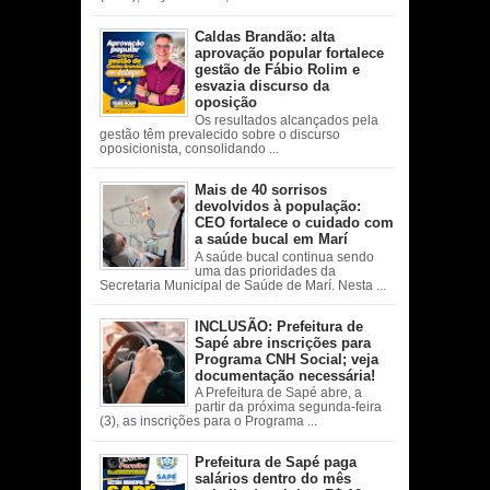
Caldas Brandão: alta
aprovação popular fortalece
gestão de Fábio Rolim e
esvazia discurso da
oposição
Os resultados alcançados pela
gestão têm prevalecido sobre o discurso
oposicionista, consolidando ...
Mais de 40 sorrisos
devolvidos à população:
CEO fortalece o cuidado com
a saúde bucal em Marí
A saúde bucal continua sendo
uma das prioridades da
Secretaria Municipal de Saúde de Marí. Nesta ...
INCLUSÃO: Prefeitura de
Sapé abre inscrições para
Programa CNH Social; veja
documentação necessária!
A Prefeitura de Sapé abre, a
partir da próxima segunda-feira
(3), as inscrições para o Programa ...
Prefeitura de Sapé paga
salários dentro do mês