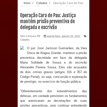
Início
/
Cidades
/
Operação Cara de Pau:
Justiça mantém prisão preventiva de delegada e
população: CEO fortalece o cuidado
escrivão
Operação Cara de Pau: Justiça
com a saúde bucal em Marí
mantém prisão preventiva de
delegada e escrivão
PDT da Paraíba faz reunião
Sem Censura PB
quarta-feira, agosto 25, 2021
preparativa para convenção estadual
Cidades
O juiz José Jackson Guimarães, da Vara
Prefeitura de Sapé paga salários
Única de Alagoa Grande, manteve a prisão
preventiva decretada em face da delegada
dentro do mês trabalhado e injeta R$
Maria Solidade de Sousa e do escrivão
Alexandre Pereira Sousa. Eles são acusados
12 milhões na economia
de dois crimes graves (artigos 316 e 357 do
Código Penal), ou seja, concussão e exploração
Prefeitura de Sapé desenvolve ações
de prestígio, no exercício de função pública.
para preservar tamarindeiro e
"Diferentemente dos entendimentos das
defesas, em verdade persistem os fundamentos
revitalizar Memorial Augusto dos
que autorizaram as decretações de suas
prisões preventivas, pois continuo entendendo