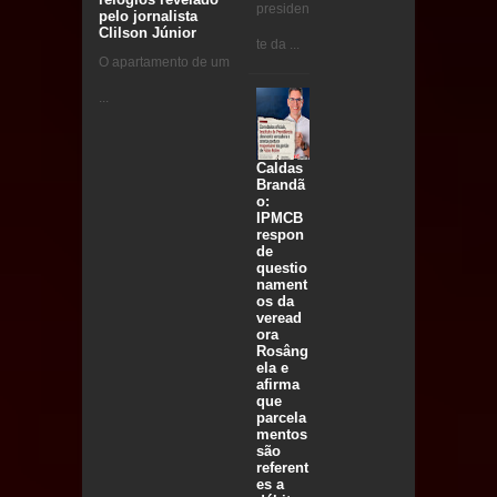
presiden
pelo jornalista
Clilson Júnior
te da ...
O apartamento de um
...
Caldas
Brandã
o:
IPMCB
respon
de
questio
nament
os da
veread
ora
Rosâng
ela e
afirma
que
parcela
mentos
são
referent
es a