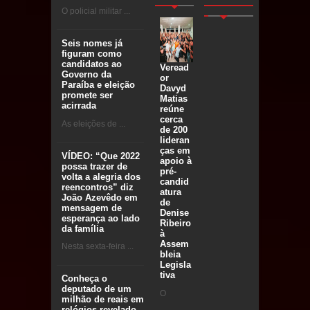
O policial militar ...
Seis nomes já
figuram como
candidatos ao
Veread
Governo da
or
Paraíba e eleição
Davyd
promete ser
Matias
acirrada
reúne
cerca
As eleições de ...
de 200
lideran
ças em
VÍDEO: “Que 2022
apoio à
possa trazer de
pré-
volta a alegria dos
candid
reencontros” diz
atura
João Azevêdo em
de
mensagem de
Denise
esperança ao lado
Ribeiro
da família
à
Assem
Nesta sexta-feira ...
bleia
Legisla
tiva
Conheça o
deputado de um
O
milhão de reais em
relógios revelado