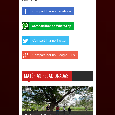
Prefeito Major Sidnei busca em
Compartilhar no Facebook
Brasília recursos para nova Casa de
Acolhida e CRAS de Sapé
Compartilhar no Twitter
Denise Ribeiro toma posse no
Diretório Nacional do PDT durante
Compartilhar no Google Plus
Convenção em Brasília
Dois Gigantes da Poesia Paraibana
MATÉRIAS RELACIONADAS:
inspiram a IV FEIRA LITERÁRIA DO
BREJO em Guarabira
Vereador Davyd Matias reúne cerca