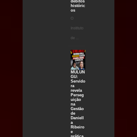
débitos
históric
os
O
Instituto
de ...
MULUN
GU:
Servido
ra
revela
Perseg
uição
na
Gestão
de
Daniell
a
Ribeiro
e
prática