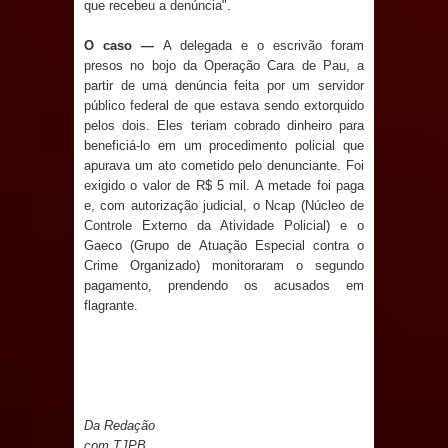
que recebeu a denúncia".
e aquece economia para Festa de
O caso —
A delegada e o escrivão foram
Santana
presos no bojo da Operação Cara de Pau, a
partir de uma denúncia feita por um servidor
Saúde Bucal: Mais de 470 próteses
público federal de que estava sendo extorquido
pelos dois. Eles teriam cobrado dinheiro para
beneficiá-lo em um procedimento policial que
dentárias já foram entregues pela
apurava um ato cometido pelo denunciante. Foi
exigido o valor de R$ 5 mil. A metade foi paga
Prefeitura de Sapé em 2026
e, com autorização judicial, o Ncap (Núcleo de
Controle Externo da Atividade Policial) e o
Caldas Brandão: Tradicional Festa de
Gaeco (Grupo de Atuação Especial contra o
Crime Organizado) monitoraram o segundo
Santana 2026 será neste sábado (25)
pagamento, prendendo os acusados em
flagrante.
e deve atrair grande público
Nota de pesar: Câmara de Marí
lamenta a morte da ex-vereadora
Da Redação
Neta do Sindicato
com TJPB