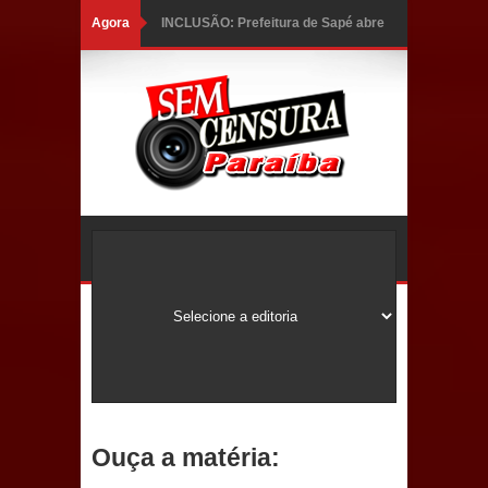
Agora
INCLUSÃO: Prefeitura de Sapé abre
inscrições para Programa CNH
Social; veja documentação
necessária!
Caldas Brandão: alta aprovação
popular fortalece gestão de Fábio
Rolim e esvazia discurso da oposição
Coordenadora do CEO destaca
campanha Julho Neon e apresenta
balanço da saúde bucal em Sapé
Ouça a matéria:
Mais de 40 sorrisos devolvidos à