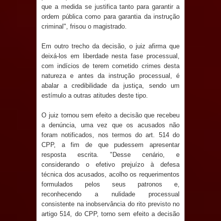
Anjos
que a medida se justifica tanto para garantir a
ordem pública como para garantia da instrução
O verdadeiro oxigênio do Estado
criminal", frisou o magistrado.
Democrático de Direito – Bacharela
Em outro trecho da decisão, o juiz afirma que
deixá-los em liberdade nesta fase processual,
aborda de maneira inédita no mundo
com indícios de terem cometido crimes desta
natureza e antes da instrução processual, é
abalar a credibilidade da justiça, sendo um
jurídico brasileiro, temas polêmicos;
estímulo a outras atitudes deste tipo.
Confira!
O juiz tornou sem efeito a decisão que recebeu
a denúncia, uma vez que os acusados não
Prefeitura de Sapé promove
foram notificados, nos termos do art. 514 do
CPP, a fim de que pudessem apresentar
campanha Julho Neon com ações de
resposta escrita. "Desse cenário, e
considerando o efetivo prejuízo à defesa
conscientização sobre saúde bucal
técnica dos acusados, acolho os requerimentos
formulados pelos seus patronos e,
Caldas Brandão: gestão municipal
reconhecendo a nulidade processual
consistente na inobservância do rito previsto no
antecipa pagamento do mês de julho
artigo 514, do CPP, torno sem efeito a decisão