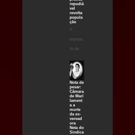
repudiá
vel
revolta
popula
ção
A
populaç
ão de ...
Nota de
pesar:
Câmara
de Marí
lament
a a
morte
da ex-
veread
ora
Neta do
Sindica