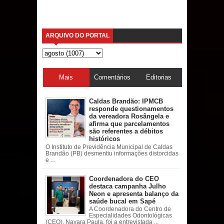
ARQUIVO DO PORTAL
Mais
Comentários
Editorias
acessadas
Caldas Brandão: IPMCB
responde questionamentos
da vereadora Rosângela e
afirma que parcelamentos
são referentes a débitos
históricos
O Instituto de Previdência Municipal de Caldas
Brandão (PB) desmentiu informações distorcidas
e ...
Coordenadora do CEO
destaca campanha Julho
Neon e apresenta balanço da
saúde bucal em Sapé
A Coordenadora do Centro de
Especialidades Odontológicas
(CEO), Nayara Paula, foi a entrevistada ...