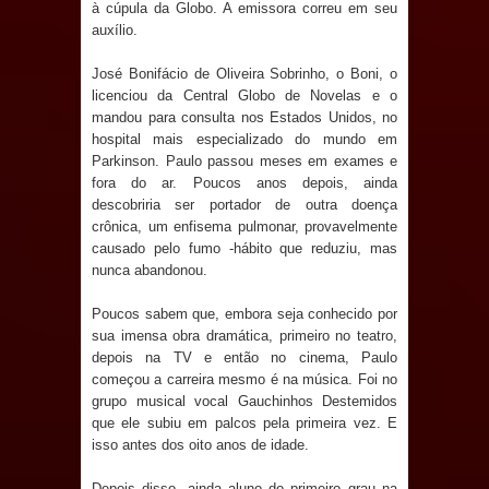
à cúpula da Globo. A emissora correu em seu
auxílio.
Prefeito Major Sidnei busca em
José Bonifácio de Oliveira Sobrinho, o Boni, o
Brasília recursos para nova Casa de
licenciou da Central Globo de Novelas e o
mandou para consulta nos Estados Unidos, no
Acolhida e CRAS de Sapé
hospital mais especializado do mundo em
Parkinson. Paulo passou meses em exames e
Denise Ribeiro toma posse no
fora do ar. Poucos anos depois, ainda
descobriria ser portador de outra doença
Diretório Nacional do PDT durante
crônica, um enfisema pulmonar, provavelmente
causado pelo fumo -hábito que reduziu, mas
Convenção em Brasília
nunca abandonou.
Dois Gigantes da Poesia Paraibana
Poucos sabem que, embora seja conhecido por
sua imensa obra dramática, primeiro no teatro,
depois na TV e então no cinema, Paulo
inspiram a IV FEIRA LITERÁRIA DO
começou a carreira mesmo é na música. Foi no
grupo musical vocal Gauchinhos Destemidos
BREJO em Guarabira
que ele subiu em palcos pela primeira vez. E
isso antes dos oito anos de idade.
Vereador Davyd Matias reúne cerca
Depois disso, ainda aluno do primeiro grau na