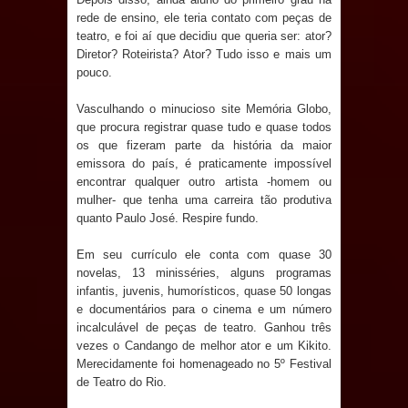
de 200 lideranças em apoio à pré-
rede de ensino, ele teria contato com peças de
teatro, e foi aí que decidiu que queria ser: ator?
candidatura de Denise Ribeiro à
Diretor? Roteirista? Ator? Tudo isso e mais um
pouco.
Assembleia Legislativa
Vasculhando o minucioso site Memória Globo,
Mari marca presença no maior
que procura registrar quase tudo e quase todos
os que fizeram parte da história da maior
evento de saúde pública do planeta
emissora do país, é praticamente impossível
encontrar qualquer outro artista -homem ou
com foco na qualificação dos
mulher- que tenha uma carreira tão produtiva
quanto Paulo José. Respire fundo.
serviços do SUS
Em seu currículo ele conta com quase 30
novelas, 13 minisséries, alguns programas
MULUNGU: Servidora revela
infantis, juvenis, humorísticos, quase 50 longas
e documentários para o cinema e um número
Perseguição na Gestão de Daniella
incalculável de peças de teatro. Ganhou três
vezes o Candango de melhor ator e um Kikito.
Ribeiro e prática repudiável revolta
Merecidamente foi homenageado no 5º Festival
de Teatro do Rio.
população