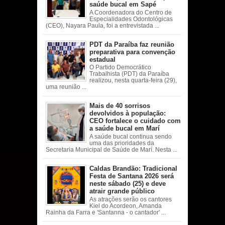
saúde bucal em Sapé
A Coordenadora do Centro de
Especialidades Odontológicas
(CEO), Nayara Paula, foi a entrevistada ...
PDT da Paraíba faz reunião
preparativa para convenção
estadual
O Partido Democrático
Trabalhista (PDT) da Paraíba
realizou, nesta quarta-feira (29),
uma reunião ...
Mais de 40 sorrisos
devolvidos à população:
CEO fortalece o cuidado com
a saúde bucal em Marí
A saúde bucal continua sendo
uma das prioridades da
Secretaria Municipal de Saúde de Marí. Nesta ...
Caldas Brandão: Tradicional
Festa de Santana 2026 será
neste sábado (25) e deve
atrair grande público
As atrações serão os cantores
Kiel do Acordeon, Amanda
Rainha da Farra e 'Santanna - o cantador' ...