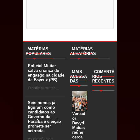
MATÉRIAS
MATÉRIAS
POPULARES
ALEATÓRIAS
Policial Militar
salva criança de
MAIS
COMENTÁ
engasgo na cidade
ACESSA
RIOS
de Bayeux (PB)
DAS
RECENTES
O policial militar ...
Seis nomes já
figuram como
candidatos ao
Veread
Governo da
or
Paraíba e eleição
Davyd
promete ser
Matias
acirrada
reúne
cerca
As eleições de ...