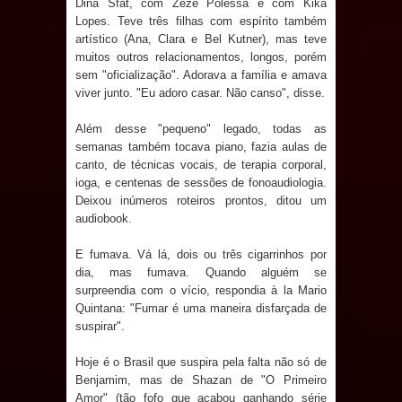
Dina Sfat, com Zezé Polessa e com Kika
Lopes. Teve três filhas com espírito também
artístico (Ana, Clara e Bel Kutner), mas teve
muitos outros relacionamentos, longos, porém
sem "oficialização". Adorava a família e amava
viver junto. "Eu adoro casar. Não canso", disse.
Além desse "pequeno" legado, todas as
semanas também tocava piano, fazia aulas de
canto, de técnicas vocais, de terapia corporal,
ioga, e centenas de sessões de fonoaudiologia.
Deixou inúmeros roteiros prontos, ditou um
audiobook.
E fumava. Vá lá, dois ou três cigarrinhos por
dia, mas fumava. Quando alguém se
surpreendia com o vício, respondia à la Mario
Quintana: "Fumar é uma maneira disfarçada de
suspirar".
Hoje é o Brasil que suspira pela falta não só de
Benjamim, mas de Shazan de "O Primeiro
Amor" (tão fofo que acabou ganhando série