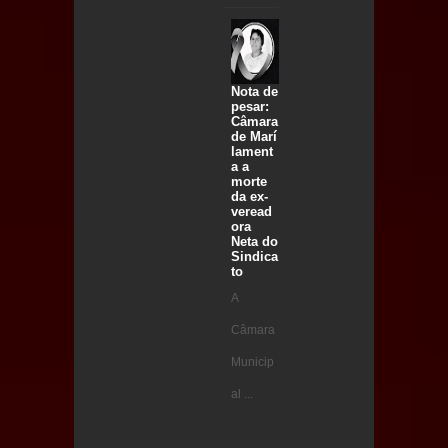
Nota de
pesar:
Câmara
de Marí
lament
a a
morte
da ex-
veread
ora
Neta do
Sindica
to
A
Câmara
Municip
al ...