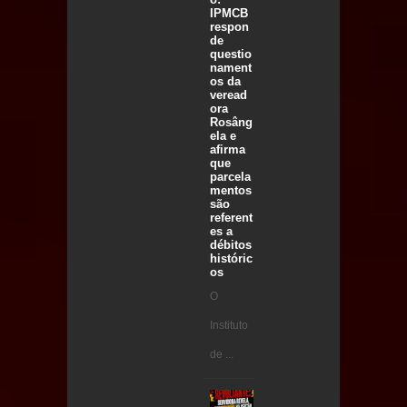
IPMCB
respon
de
questio
nament
os da
veread
ora
Rosâng
ela e
afirma
que
parcela
mentos
são
referent
es a
débitos
históric
os
O
Instituto
de ...