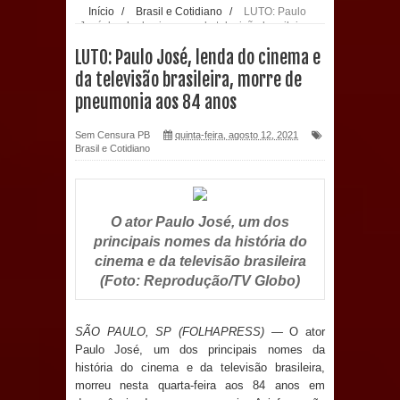
Início
/
Brasil e Cotidiano
/
LUTO: Paulo
José, lenda do cinema e da televisão brasileira,
população: CEO fortalece o cuidado
morre de pneumonia aos 84 anos
LUTO: Paulo José, lenda do cinema e
com a saúde bucal em Marí
da televisão brasileira, morre de
pneumonia aos 84 anos
PDT da Paraíba faz reunião
Sem Censura PB
quinta-feira, agosto 12, 2021
preparativa para convenção estadual
Brasil e Cotidiano
Prefeitura de Sapé paga salários
dentro do mês trabalhado e injeta R$
O ator Paulo José, um dos
principais nomes da história do
12 milhões na economia
cinema e da televisão brasileira
(Foto: Reprodução/TV Globo)
Prefeitura de Sapé desenvolve ações
para preservar tamarindeiro e
SÃO PAULO, SP (FOLHAPRESS) —
O ator
Paulo José, um dos principais nomes da
história do cinema e da televisão brasileira,
revitalizar Memorial Augusto dos
morreu nesta quarta-feira aos 84 anos em