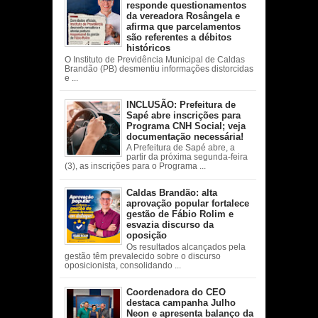
responde questionamentos
da vereadora Rosângela e
afirma que parcelamentos
são referentes a débitos
históricos
O Instituto de Previdência Municipal de Caldas
Brandão (PB) desmentiu informações distorcidas
e ...
INCLUSÃO: Prefeitura de
Sapé abre inscrições para
Programa CNH Social; veja
documentação necessária!
A Prefeitura de Sapé abre, a
partir da próxima segunda-feira
(3), as inscrições para o Programa ...
Caldas Brandão: alta
aprovação popular fortalece
gestão de Fábio Rolim e
esvazia discurso da
oposição
Os resultados alcançados pela
gestão têm prevalecido sobre o discurso
oposicionista, consolidando ...
Coordenadora do CEO
destaca campanha Julho
Neon e apresenta balanço da