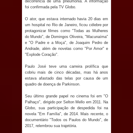
decorrência de uma pneumonia. A informação
Anjos
foi confirmada pela TV Globo.
O verdadeiro oxigênio do Estado
O ator, que estava internado havia 20 dias em
um hospital no Rio de Janeiro, ficou célebre por
Democrático de Direito – Bacharela
protagonizar filmes como "Todas as Mulheres
do Mundo", de Domingos Oliveira, "Macunaíma"
aborda de maneira inédita no mundo
e "O Padre e a Moça", de Joaquim Pedro de
Andrade, além de novelas como "Por Amor" e
jurídico brasileiro, temas polêmicos;
"Explode Coração".
Confira!
Paulo José teve uma carreira prolífica que
cobriu mais de cinco décadas, mas há anos
Prefeitura de Sapé promove
estava afastado das telas por causa de um
quadro de doença de Parkinson.
campanha Julho Neon com ações de
Seu último grande papel no cinema foi em "O
conscientização sobre saúde bucal
Palhaço", dirigido por Selton Mello em 2011. Na
Globo, sua participação de despedida foi na
novela "Em Família", de 2014. Mais recente, o
Caldas Brandão: gestão municipal
documentário "Todos os Paulos do Mundo", de
2017, relembrou sua trajetória.
antecipa pagamento do mês de julho