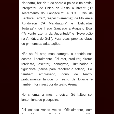
No teatro, fez de tudo sobre o palco e na coxia.
Caldas Brandão: IPMCB responde
Interpretou de Chico de Assis a Brecht ("O
Testamento do Cangaceiro" e "Os Fuzis da
questionamentos da vereadora
Senhora Carrar", respectivamente); de Molière a
Kondoleon ("A Mandrágora" e "Delicadas
Rosângela e afirma que
Torturas"); de Tiago Santiago a Augusto Boal
("A Fonte Eterna da Juventude" e "Revolução
parcelamentos são referentes a
na América do Sul"). Fora suas próprias obras
ou primorosas adaptações.
débitos históricos
Não só foi ator, mas carregou o cenário nas
costas. Literalmente. Foi ator, produtor, diretor,
roteirista, escritor, cenógrafo, iluminador e
figurinista (pausa para recobrar o fôlego). Foi
também empresário, dono de teatro,
praticamente fundou o Teatro de Equipe e
também foi investidor do teatro Arena.
No cinema, a mesma coisa. Só faltou ser
lanterninha ou pipoqueiro.
Foi casado várias vezes. Oficialmente, com