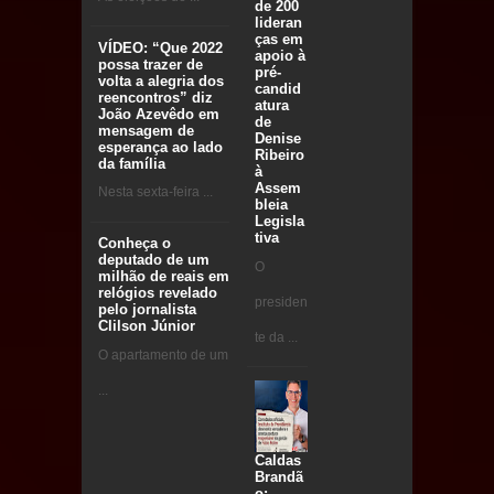
de 200
lideran
ças em
VÍDEO: “Que 2022
apoio à
possa trazer de
pré-
volta a alegria dos
candid
reencontros” diz
atura
João Azevêdo em
de
mensagem de
Denise
esperança ao lado
Ribeiro
da família
à
Assem
Nesta sexta-feira ...
bleia
Legisla
tiva
Conheça o
deputado de um
O
milhão de reais em
relógios revelado
presiden
pelo jornalista
Clilson Júnior
te da ...
O apartamento de um
...
Caldas
Brandã
o: