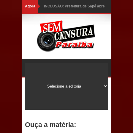
Agora
INCLUSÃO: Prefeitura de Sapé abre
inscrições para Programa CNH
Social; veja documentação
necessária!
Caldas Brandão: alta aprovação
popular fortalece gestão de Fábio
Rolim e esvazia discurso da oposição
Coordenadora do CEO destaca
campanha Julho Neon e apresenta
balanço da saúde bucal em Sapé
Ouça a matéria:
Mais de 40 sorrisos devolvidos à