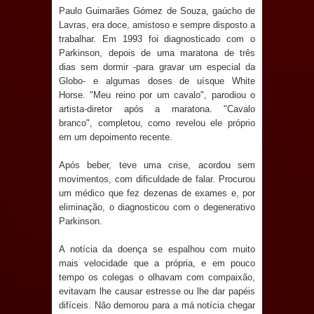
Paulo Guimarães Gómez de Souza, gaúcho de
e aquece economia para Festa de
Lavras, era doce, amistoso e sempre disposto a
trabalhar. Em 1993 foi diagnosticado com o
Santana
Parkinson, depois de uma maratona de três
dias sem dormir -para gravar um especial da
Saúde Bucal: Mais de 470 próteses
Globo- e algumas doses de uísque White
Horse. "Meu reino por um cavalo", parodiou o
dentárias já foram entregues pela
artista-diretor após a maratona. "Cavalo
branco", completou, como revelou ele próprio
Prefeitura de Sapé em 2026
em um depoimento recente.
Caldas Brandão: Tradicional Festa de
Após beber, teve uma crise, acordou sem
movimentos, com dificuldade de falar. Procurou
Santana 2026 será neste sábado (25)
um médico que fez dezenas de exames e, por
eliminação, o diagnosticou com o degenerativo
e deve atrair grande público
Parkinson.
A notícia da doença se espalhou com muito
Nota de pesar: Câmara de Marí
mais velocidade que a própria, e em pouco
tempo os colegas o olhavam com compaixão,
lamenta a morte da ex-vereadora
evitavam lhe causar estresse ou lhe dar papéis
difíceis. Não demorou para a má notícia chegar
Neta do Sindicato