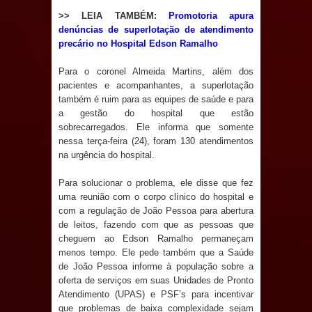
e aquece economia para Festa de
>> LEIA TAMBÉM:
Promotoria apura
denúncias de superlotação de atendimento
precário no Hospital Edson Ramalho
Santana
Para o coronel Almeida Martins, além dos
Saúde Bucal: Mais de 470 próteses
pacientes e acompanhantes, a superlotação
também é ruim para as equipes de saúde e para
dentárias já foram entregues pela
a gestão do hospital que estão
sobrecarregados. Ele informa que somente
Prefeitura de Sapé em 2026
nessa terça-feira (24), foram 130 atendimentos
na urgência do hospital.
Caldas Brandão: Tradicional Festa de
Para solucionar o problema, ele disse que fez
Santana 2026 será neste sábado (25)
uma reunião com o corpo clínico do hospital e
com a regulação de João Pessoa para abertura
e deve atrair grande público
de leitos, fazendo com que as pessoas que
cheguem ao Edson Ramalho permaneçam
Nota de pesar: Câmara de Marí
menos tempo. Ele pede também que a Saúde
de João Pessoa informe à população sobre a
lamenta a morte da ex-vereadora
oferta de serviços em suas Unidades de Pronto
Atendimento (UPAS) e PSF’s para incentivar
Neta do Sindicato
que problemas de baixa complexidade sejam