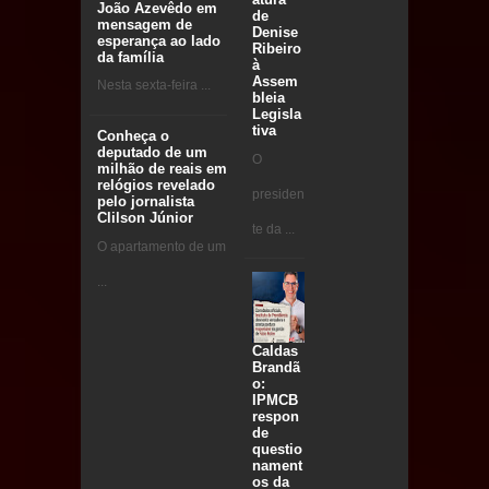
João Azevêdo em
de
mensagem de
Denise
esperança ao lado
Ribeiro
da família
à
Assem
Nesta sexta-feira ...
bleia
Legisla
tiva
Conheça o
deputado de um
O
milhão de reais em
relógios revelado
presiden
pelo jornalista
Clilson Júnior
te da ...
O apartamento de um
...
Caldas
Brandã
o:
IPMCB
respon
de
questio
nament
os da