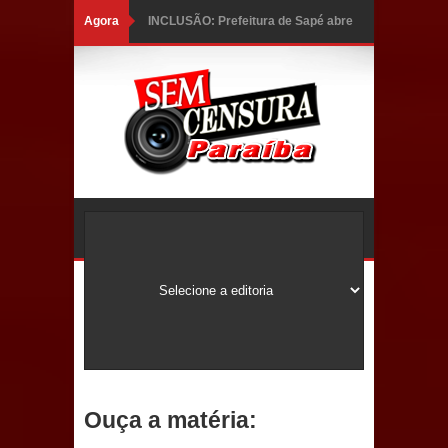
Agora
INCLUSÃO: Prefeitura de Sapé abre
inscrições para Programa CNH
Social; veja documentação
necessária!
Caldas Brandão: alta aprovação
popular fortalece gestão de Fábio
Rolim e esvazia discurso da oposição
Coordenadora do CEO destaca
campanha Julho Neon e apresenta
balanço da saúde bucal em Sapé
Ouça a matéria:
Mais de 40 sorrisos devolvidos à