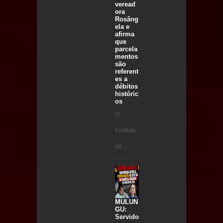
veread
ora
Rosâng
ela e
afirma
que
parcela
mentos
são
referent
es a
débitos
históric
os
O
Instituto
de ...
MULUN
GU:
Servido