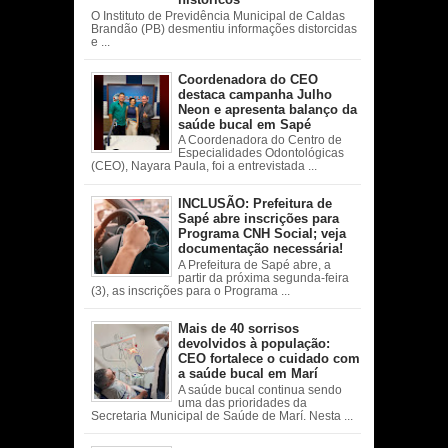
O Instituto de Previdência Municipal de Caldas
Brandão (PB) desmentiu informações distorcidas
e ...
Coordenadora do CEO
destaca campanha Julho
Neon e apresenta balanço da
saúde bucal em Sapé
A Coordenadora do Centro de
Especialidades Odontológicas
(CEO), Nayara Paula, foi a entrevistada ...
INCLUSÃO: Prefeitura de
Sapé abre inscrições para
Programa CNH Social; veja
documentação necessária!
A Prefeitura de Sapé abre, a
partir da próxima segunda-feira
(3), as inscrições para o Programa ...
Mais de 40 sorrisos
devolvidos à população:
CEO fortalece o cuidado com
a saúde bucal em Marí
A saúde bucal continua sendo
uma das prioridades da
Secretaria Municipal de Saúde de Marí. Nesta ...