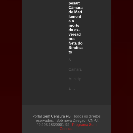
pesar:
Câmara
de Marí
lament
a a
morte
da ex-
veread
ora
Neta do
Sindica
to
A
Câmara
Municip
al ...
Portal
Sem Censura PB
| Todos os direitos
reservados. | Sob nova Direção | CNPJ:
49.593.183/0001-95 |
Programa Sem
Censura