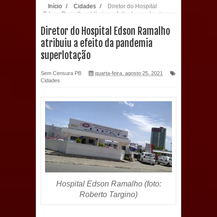
Início
/
Cidades
/
Diretor do Hospital
Edson Ramalho atribuiu a efeito da pandemia
população: CEO fortalece o cuidado
superlotação
Diretor do Hospital Edson Ramalho
com a saúde bucal em Marí
atribuiu a efeito da pandemia
superlotação
PDT da Paraíba faz reunião
Sem Censura PB
quarta-feira, agosto 25, 2021
preparativa para convenção estadual
Cidades
Prefeitura de Sapé paga salários
dentro do mês trabalhado e injeta R$
12 milhões na economia
Prefeitura de Sapé desenvolve ações
para preservar tamarindeiro e
Hospital Edson Ramalho (foto:
Roberto Targino)
revitalizar Memorial Augusto dos