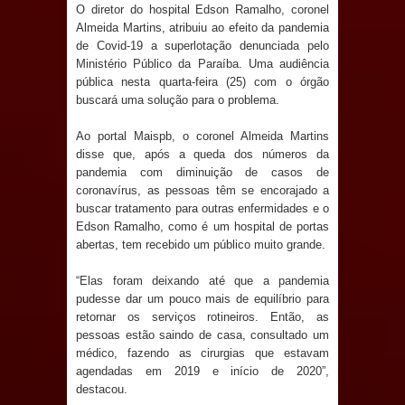
Anjos
O diretor do hospital Edson Ramalho, coronel
Almeida Martins, atribuiu ao efeito da pandemia
O verdadeiro oxigênio do Estado
de Covid-19 a superlotação denunciada pelo
Ministério Público da Paraíba. Uma audiência
pública nesta quarta-feira (25) com o órgão
Democrático de Direito – Bacharela
buscará uma solução para o problema.
aborda de maneira inédita no mundo
Ao portal Maispb, o coronel Almeida Martins
disse que, após a queda dos números da
jurídico brasileiro, temas polêmicos;
pandemia com diminuição de casos de
coronavírus, as pessoas têm se encorajado a
Confira!
buscar tratamento para outras enfermidades e o
Edson Ramalho, como é um hospital de portas
Prefeitura de Sapé promove
abertas, tem recebido um público muito grande.
campanha Julho Neon com ações de
“Elas foram deixando até que a pandemia
pudesse dar um pouco mais de equilíbrio para
conscientização sobre saúde bucal
retornar os serviços rotineiros. Então, as
pessoas estão saindo de casa, consultado um
Caldas Brandão: gestão municipal
médico, fazendo as cirurgias que estavam
agendadas em 2019 e início de 2020”,
antecipa pagamento do mês de julho
destacou.