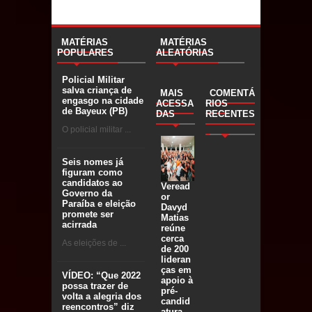
MATÉRIAS
MATÉRIAS
POPULARES
ALEATÓRIAS
Policial Militar
salva criança de
MAIS
COMENTÁ
engasgo na cidade
ACESSA
RIOS
de Bayeux (PB)
DAS
RECENTES
O policial militar ...
Seis nomes já
figuram como
candidatos ao
Veread
Governo da
or
Paraíba e eleição
Davyd
promete ser
Matias
acirrada
reúne
cerca
As eleições de ...
de 200
lideran
ças em
VÍDEO: “Que 2022
apoio à
possa trazer de
pré-
volta a alegria dos
candid
reencontros” diz
atura