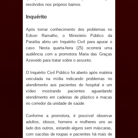
resolvidos nos próprios bairros.
Prefeito Major Sidnei busca em
Inquérito
Brasília recursos para nova Casa de
Após tomar conhecimento dos problemas no
Edson Ramalho, o Ministério Público da
Acolhida e CRAS de Sapé
Paraíba abriu um Inquérito Civil para apurar o
caso. Nesta quarta-feira (25) ocorrerá uma
Denise Ribeiro toma posse no
audiência com a promotora Maria das Graças
Azevedo para tratar sobre o assunto.
Diretório Nacional do PDT durante
O Inquérito Civil Público foi aberto após matéria
Convenção em Brasília
veiculada na mídia indicando problemas no
atendimento aos pacientes do hospital e um
Dois Gigantes da Poesia Paraibana
vídeo mostrando pacientes aguardando
atendimento em cadeiras de plástico e macas
inspiram a IV FEIRA LITERÁRIA DO
no corredor da unidade de saúde.
BREJO em Guarabira
Conforme a promotora, é possível observar
adultos, idosos, homens e mulheres uns ao
Vereador Davyd Matias reúne cerca
lado dos outros, estando alguns sem máscaras,
com sacolas de roupas e pacientes há mais de