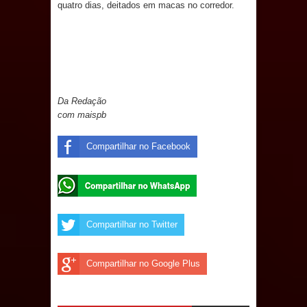
de 200 lideranças em apoio à pré-
quatro dias, deitados em macas no corredor.
candidatura de Denise Ribeiro à
Assembleia Legislativa
Mari marca presença no maior
Da Redação
com maispb
evento de saúde pública do planeta
Compartilhar no Facebook
com foco na qualificação dos
serviços do SUS
MULUNGU: Servidora revela
Compartilhar no Twitter
Perseguição na Gestão de Daniella
Compartilhar no Google Plus
Ribeiro e prática repudiável revolta
população