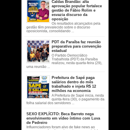
Caldas Brandão: alta
aprovação popular fortalece
gestão de Fábio Rolim e
esvazia discurso da
oposição
Os resultados alcançados pela
gestão têm prevalecido sobre o discurso
oposicionista, consolidando ...
PDT da Paraíba faz reunião
preparativa para convenção
estadual
O Partido Democrático
Trabalhista (PDT) da Paraíba
realizou, nesta quarta-feira (29),
uma reunião ...
Prefeitura de Sapé paga
salários dentro do mês
trabalhado e injeta R$ 12
milhões na economia
A Prefeitura de Sapé inicia, nesta
quinta-feira (30), o pagamento da
folha salarial dos servidores ...
SEXO EXPLÍCITO: Beca Barreto nega
envolvimento em vídeo íntimo com Luva
de Pedreiro
Influenciadores foram alvo de fake news ao