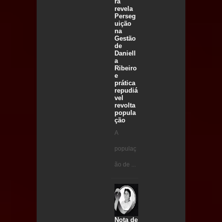
ra
revela
Perseg
uição
na
Gestão
de
Daniell
a
Ribeiro
e
prática
repudiá
vel
revolta
popula
ção
A
populaç
ão de ...
Nota de